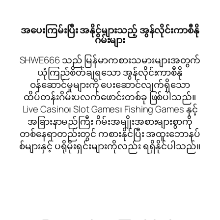
အပေးကြမ်းပြီး အနိုင်များသည့် အွန်လိုင်းကာစီနို
ဂိမ်းများ
SHWE666 သည် မြန်မာကစားသမားများအတွက်
ယုံကြည်စိတ်ချရသော အွန်လိုင်းကာစီနို
ဝန်ဆောင်မှုများကို ပေးဆောင်လျက်ရှိသော
ထိပ်တန်းဂိမ်းပလက်ဖောင်းတစ်ခု ဖြစ်ပါသည်။
Live Casino၊ Slot Games၊ Fishing Games နှင့်
အခြားနာမည်ကြီး ဂိမ်းအမျိုးအစားများစွာကို
တစ်နေရာတည်းတွင် ကစားနိုင်ပြီး အထူးဘောနပ်
စ်များနှင့် ပရိုမိုးရှင်းများကိုလည်း ရရှိနိုင်ပါသည်။