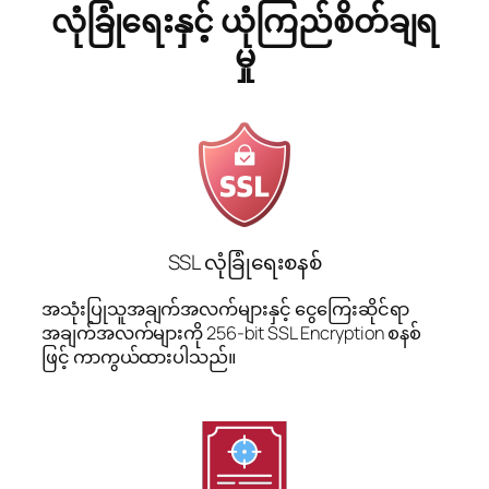
လုံခြုံရေးနှင့် ယုံကြည်စိတ်ချရ
မှု
SSL လုံခြုံရေးစနစ်
အသုံးပြုသူအချက်အလက်များနှင့် ငွေကြေးဆိုင်ရာ
အချက်အလက်များကို 256-bit SSL Encryption စနစ်
ဖြင့် ကာကွယ်ထားပါသည်။