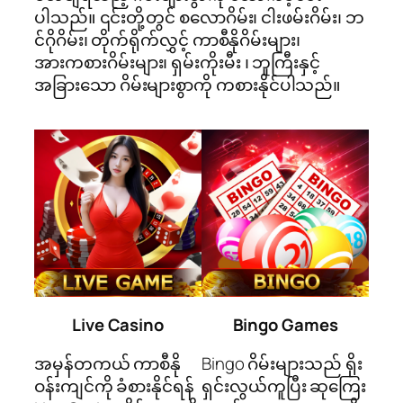
ပါသည်။ ၎င်းတို့တွင် စလောဂိမ်း၊ ငါးဖမ်းဂိမ်း၊ ဘ
င်ဂိုဂိမ်း၊ တိုက်ရိုက်လွှင့် ကာစီနိုဂိမ်းများ၊
အားကစားဂိမ်းများ၊ ရှမ်းကိုးမီး ၊ ဘူကြီးနှင့်
အခြားသော ဂိမ်းများစွာကို ကစားနိုင်ပါသည်။
Live Casino
Bingo Games
အမှန်တကယ် ကာစီနို
Bingo ဂိမ်းများသည် ရိုး
ဝန်းကျင်ကို ခံစားနိုင်ရန်
ရှင်းလွယ်ကူပြီး ဆုကြေး