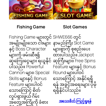
Fishing Game
Slot Games
Fishing Game များတွင်
SHWE666 တွင်
အမျိုးမျိုးသော ငါးများ
နာမည်ကြီး Slot Game
နှင့် Boss Character
များစွာကို စုစည်းပေး
များကို ဖမ်းဆီး၍
ထားပါသည်။ Jackpot
ဆုကြေးငွေများ ရယူနိုင်
ဆုကြီးများ၊ Free Spins
ပါသည်။ Powerful
Feature များနှင့် Bonus
Cannon များ၊ Special
Round များပါဝင်
Skills များနှင့် Bonus
သောကြောင့် အနိုင်ရရှိ
Feature များပါဝင်
ရန် အခွင့်အရေးများ ပိုမို
သောကြောင့် စိတ်
ရရှိနိုင်ပါသည်။
လှုပ်ရှားဖွယ် ဂိမ်း
အသေးစိတ် ကြည့်ရှုရန်
အတွေ့အကြုံကို ခံစား