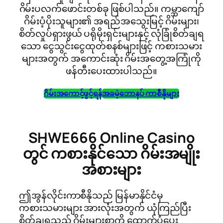
ဂိမ်းပလက်ဖောင်းတစ်ခု ဖြစ်ပါသည်။ ကမ္ဘာကျော်
ဂိမ်းပံ့ပိုးသူများ၏ အရည်အသွေးမြင့် ဂိမ်းများ၊
စိတ်လှုပ်ရှားဖွယ် ပရိုမိုးရှင်းများနှင့် လုံခြုံစိတ်ချရ
သော ငွေသွင်းငွေထုတ်စနစ်များဖြင့် ကစားသမား
များအတွက် အကောင်းဆုံး ဂိမ်းအတွေ့အကြုံကို
ဖန်တီးပေးထားပါသည်။
ဂိမ်းအကောင့်ဖွင့်ရန်
အခမဲ့ဘောနပ် ကာစီနိုများ
SHWE666 Online Casino
တွင် ကစားနိုင်သော ဂိမ်းအမျိုး
အစားများ
ဤအွန်လိုင်းကာစီနိုသည် မြန်မာနိုင်ငံမှ
ကစားသမားများ အားလုံးအတွက် ယုံကြည်ပြီး
စိတ်ချရသည့် ဂိမ်းများစွာကို ထောက်ပံ့ပေး