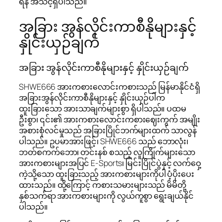
ရန် အသင့်ရှိပါသည်။
အခြား အွန်လိုင်းကာစီနိုများနှင့်
နှိုင်းယှဉ်ချက်
အခြား အွန်လိုင်းကာစီနိုများနှင့် နှိုင်းယှဉ်ချက်
SHWE666 အားကစားလောင်းကစားသည် မြန်မာနိုင်ငံရှိ
အခြားအွန်လိုင်းကာစီနိုများနှင့် နှိုင်းယှဉ်ပါက
ထူးခြားသော အားသာချက်များစွာ ရှိပါသည်။ ပထမ
ဦးစွာ၊ ၎င်း၏ အားကစားလောင်းကစားဈေးကွက် အမျိုး
အစားစုံလင်မှုသည် အခြားပြိုင်ဘက်များထက် သာလွန်
ပါသည်။ ဥပမာအားဖြင့်၊ SHWE666 သည် ဘောလုံး၊
ဘတ်စကက်ဘော၊ တင်းနစ် စသည့် လူကြိုက်များသော
အားကစားများအပြင် E-Sports၊ မြင်းပြိုင်ပွဲနှင့် လက်ဝှေ့
ကဲ့သို့သော ထူးခြားသည့် အားကစားများကိုပါ ပံ့ပိုးပေး
ထားသည်။ ထို့ကြောင့် ကစားသမားများသည် မိမိတို့
နှစ်သက်ရာ အားကစားများကို လွယ်ကူစွာ ရွေးချယ်နိုင်
ပါသည်။