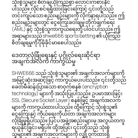
သုံးစွဲသူများ စိတ်ချယုံကြည်စွာ လောင်းကစားနိုင်
ပါသည်။ လိုင်စင်ရရှိထားခြင်းကြောင့် ၎င်းတို့သည်
တင်းကျပ်သော စည်းမျဉ်းများကို လိုက်နာရပါသည်။ ဤ
စည်းမျဉ်းများတွင် ငွေကြေးခဝါချမှု တိုက်ဖျက်ရေး
(AML) နှင့် သုံးစွဲသူကာကွယ်ရေးတို့ ပါဝင်ပါသည်။ ဤ
အရာများသည် shwe666 sports betting ၏ ယုံကြည်
စိတ်ချရမှုကို ပိုမိုခိုင်မာစေပါသည်။
ဒေတာလုံခြုံရေးနှင့် ပုဂ္ဂိုလ်ရေးဆိုင်ရာ
အချက်အလက် ကာကွယ်မှု
SHWE666 သည် သုံးစွဲသူများ၏ အချက်အလက်များကို
အမြင့်ဆုံးအဆင့်ဖြင့် ကာကွယ်ပေးပါသည်။ ၎င်းတို့သည်
ခေတ်မီဆန်းပြားသော စာဝှက်စနစ် (encryption
technology) များကို အသုံးပြုပါသည်။ ဥပမာအားဖြင့်၊
SSL (Secure Socket Layer) စနစ်ဖြင့် အချက်အလက်
များကို ကာကွယ်ထားပါသည်။ ထို့ကြောင့် သုံးစွဲသူ၏
ငွေကြေးနှင့် ကိုယ်ရေးကိုယ်တာ အချက်အလက်များ
လုံခြုံမှုရှိပါသည်။ ပြင်ပအဖွဲ့အစည်းများမှ အလွယ်တကူ
ရယူနိုင်ခြင်း မရှိပါ။ ထို့အပြင်၊ ၎င်းတို့သည် သုံးစွဲ
သူများ၏ အချက်အလက်များကို လျှို့ဝှက်ထားရှိ