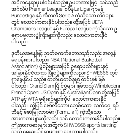
အဓိကနေရာမှ ပါဝင်ပါသည်။ ဥပမာအားဖြင့်၊ သင်သည်
အင်္ဂလိပ် Premier League၊ စပိန် La Liga၊ ဂျာမန်
Bundesliga နှင့် အီတလီ Serie A ကဲ့သို့သော လိဂ်များ
တွင် လောင်းကစားနိုင်ပါသည်။ ထို့အပြင် UEFA
Champions League နှင့် Europa League ကဲ့သို့သော ဥ
ရောပဖလားပွဲကြီးများကိုလည်း လောင်းကစားနိုင်
ပါသည်။
ဒုတိယအနေဖြင့် ဘတ်စကက်ဘောသည်လည်း အလွန်
ရေပန်းစားပါသည်။ NBA (National Basketball
Association) ပွဲစဉ်များအပြင် ဥရောပလိဂ်များနှင့်
အခြားနိုင်ငံတကာ ပြိုင်ပွဲများကိုလည်း SHWE666 တွင်
ရှာဖွေနိုင်ပါသည်။ တတိယတစ်ခုမှာ တင်းနစ်ဖြစ်
ပါသည်။ Grand Slam ပြိုင်ပွဲများဖြစ်သည့် Wimbledon၊
French Open၊ US Open နှင့် Australian Open တို့အပြင်
ATP နှင့် WTA ခရီးစဉ်များကိုပါ လောင်းကစားနိုင်
ပါသည်။ ထို့ပြင် ဗော်လီဘော၊ ဘေ့စ်ဘော၊ လက်ဝှေ့၊ ရပ်
ဘီနှင့် ဖော်မြူလာဝမ်း (Formula 1) ကဲ့သို့သော
အားကစားများကိုလည်း သင် လောင်းကစားနိုင်ပါသည်။
ဤအားကစားများအတွက် SHWE666 sports betting
သည် ရွေးချယ်စရာများစွာ ပေးထားပါသည်။