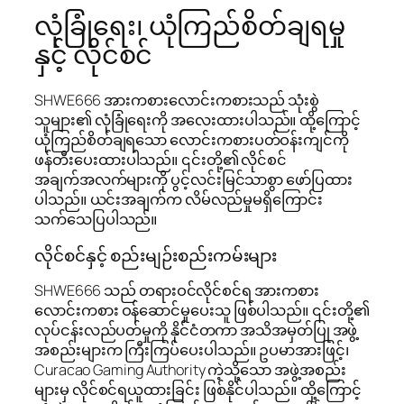
လုံခြုံရေး၊ ယုံကြည်စိတ်ချရမှု
နှင့် လိုင်စင်
SHWE666 အားကစားလောင်းကစားသည် သုံးစွဲ
သူများ၏ လုံခြုံရေးကို အလေးထားပါသည်။ ထို့ကြောင့်
ယုံကြည်စိတ်ချရသော လောင်းကစားပတ်ဝန်းကျင်ကို
ဖန်တီးပေးထားပါသည်။ ၎င်းတို့၏ လိုင်စင်
အချက်အလက်များကို ပွင့်လင်းမြင်သာစွာ ဖော်ပြထား
ပါသည်။ ယင်းအချက်က လိမ်လည်မှုမရှိကြောင်း
သက်သေပြပါသည်။
လိုင်စင်နှင့် စည်းမျဉ်းစည်းကမ်းများ
SHWE666 သည် တရားဝင်လိုင်စင်ရ အားကစား
လောင်းကစား ဝန်ဆောင်မှုပေးသူ ဖြစ်ပါသည်။ ၎င်းတို့၏
လုပ်ငန်းလည်ပတ်မှုကို နိုင်ငံတကာ အသိအမှတ်ပြု အဖွဲ့
အစည်းများက ကြီးကြပ်ပေးပါသည်။ ဥပမာအားဖြင့်၊
Curacao Gaming Authority ကဲ့သို့သော အဖွဲ့အစည်း
များမှ လိုင်စင်ရယူထားခြင်း ဖြစ်နိုင်ပါသည်။ ထို့ကြောင့်