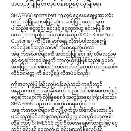
အတည်ပြုခြင်း လုပ်ငန်းစဉ်နှင့် လုံခြုံရေး
SHWE666 sports betting တွင် ငွေပေးချေမှုအားလုံး
သည် လုံခြုံရေးအမြင့်ဆုံးအဆင့်ဖြင့် ဆောင်ရွက်
ပါသည်။ ငွေသွင်းခြင်းနှင့် ငွေထုတ်ယူခြင်းမပြုမီ အ
ကောင့်အတည်ပြုခြင်းလုပ်ငန်းစဉ် (KYC – Know Your
Customer) ကို ပြီးမြောက်ရန် လိုအပ်ပါသည်။ ဤ
လုပ်ငန်းစဉ်သည် သင်၏ကိုယ်ရေးကိုယ်တာ
အချက်အလက်များကို အတည်ပြုခြင်းဖြင့် လိမ်လည်မှု
နှင့် ငွေကြေးခဝါချမှုကို ကာကွယ်ရန်ဖြစ်သည်။ ဥပမာ
အားဖြင့်၊ သင်၏မှတ်ပုံတင်ကတ် သို့မဟုတ် ယာဉ်မောင်း
လိုင်စင်မိတ္တူကို ပေးပို့ရန် လိုအပ်ပါသည်။
ဤအတည်ပြုခြင်းလုပ်ငန်းစဉ်သည် ကနဦးတွင်
အနည်းငယ်ကြာမြင့်နိုင်သော်လည်း သင်၏အကောင့်နှင့်
ငွေကြေးများကို လုံခြုံစေရန် အလွန်အရေးကြီးပါသည်။
SHWE666 သည် သင်၏ကိုယ်ရေးကိုယ်တာ
အချက်အလက်များကို လျှို့ဝှက်စွာ ထိန်းသိမ်းထားပြီး
မည်သည့်ပြင်ပအဖွဲ့အစည်းကိုမျှ မျှဝေမည်မဟုတ်ပါ။
ထို့ကြောင့် SHWE666 တွင် စိတ်အေးချမ်းသာစွာဖြင့် ငွေ
သွင်းခြင်းနှင့် ငွေထုတ်ယူခြင်းများကို ပြုလုပ်နိုင်