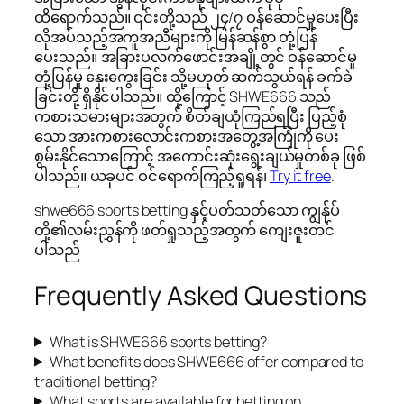
ထိရောက်သည်။ ၎င်းတို့သည် ၂၄/၇ ဝန်ဆောင်မှုပေးပြီး
လိုအပ်သည့်အကူအညီများကို မြန်ဆန်စွာ တုံ့ပြန်
ပေးသည်။ အခြားပလက်ဖောင်းအချို့တွင် ဝန်ဆောင်မှု
တုံ့ပြန်မှု နှေးကွေးခြင်း သို့မဟုတ် ဆက်သွယ်ရန် ခက်ခဲ
ခြင်းတို့ ရှိနိုင်ပါသည်။ ထို့ကြောင့် SHWE666 သည်
ကစားသမားများအတွက် စိတ်ချယုံကြည်ရပြီး ပြည့်စုံ
သော အားကစားလောင်းကစားအတွေ့အကြုံကို ပေး
စွမ်းနိုင်သောကြောင့် အကောင်းဆုံးရွေးချယ်မှုတစ်ခု ဖြစ်
ပါသည်။ ယခုပင် ဝင်ရောက်ကြည့်ရှုရန်၊
Try it free
.
shwe666 sports betting နှင့်ပတ်သတ်သော ကျွန်ုပ်
တို့၏လမ်းညွှန်ကို ဖတ်ရှုသည့်အတွက် ကျေးဇူးတင်
ပါသည်
Frequently Asked Questions
What is SHWE666 sports betting?
What benefits does SHWE666 offer compared to
traditional betting?
What sports are available for betting on