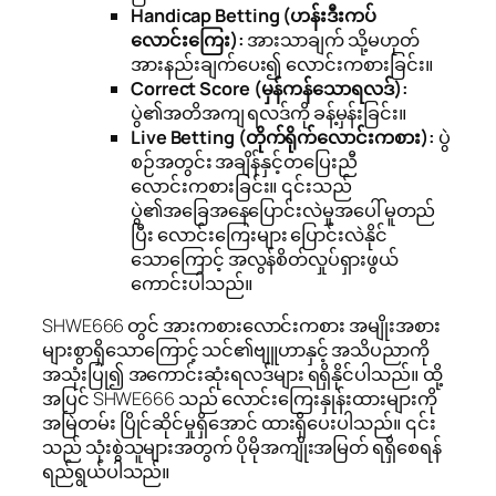
Handicap Betting (ဟန်းဒီးကပ်
လောင်းကြေး):
အားသာချက် သို့မဟုတ်
အားနည်းချက်ပေး၍ လောင်းကစားခြင်း။
Correct Score (မှန်ကန်သောရလဒ်):
ပွဲ၏အတိအကျ ရလဒ်ကို ခန့်မှန်းခြင်း။
Live Betting (တိုက်ရိုက်လောင်းကစား):
ပွဲ
စဉ်အတွင်း အချိန်နှင့်တပြေးညီ
လောင်းကစားခြင်း။ ၎င်းသည်
ပွဲ၏အခြေအနေပြောင်းလဲမှုအပေါ် မူတည်
ပြီး လောင်းကြေးများ ပြောင်းလဲနိုင်
သောကြောင့် အလွန်စိတ်လှုပ်ရှားဖွယ်
ကောင်းပါသည်။
SHWE666 တွင် အားကစားလောင်းကစား အမျိုးအစား
များစွာရှိသောကြောင့် သင်၏ဗျူဟာနှင့် အသိပညာကို
အသုံးပြု၍ အကောင်းဆုံးရလဒ်များ ရရှိနိုင်ပါသည်။ ထို့
အပြင် SHWE666 သည် လောင်းကြေးနှုန်းထားများကို
အမြဲတမ်း ပြိုင်ဆိုင်မှုရှိအောင် ထားရှိပေးပါသည်။ ၎င်း
သည် သုံးစွဲသူများအတွက် ပိုမိုအကျိုးအမြတ် ရရှိစေရန်
ရည်ရွယ်ပါသည်။