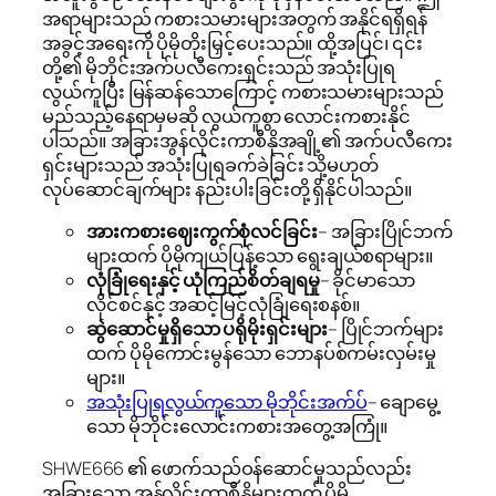
အရာများသည် ကစားသမားများအတွက် အနိုင်ရရှိရန်
အခွင့်အရေးကို ပိုမိုတိုးမြှင့်ပေးသည်။ ထို့အပြင်၊ ၎င်း
တို့၏ မိုဘိုင်းအက်ပလီကေးရှင်းသည် အသုံးပြုရ
လွယ်ကူပြီး မြန်ဆန်သောကြောင့် ကစားသမားများသည်
မည်သည့်နေရာမှမဆို လွယ်ကူစွာ လောင်းကစားနိုင်
ပါသည်။ အခြားအွန်လိုင်းကာစီနိုအချို့၏ အက်ပလီကေး
ရှင်းများသည် အသုံးပြုရခက်ခဲခြင်း သို့မဟုတ်
လုပ်ဆောင်ချက်များ နည်းပါးခြင်းတို့ ရှိနိုင်ပါသည်။
အားကစားဈေးကွက်စုံလင်ခြင်း
– အခြားပြိုင်ဘက်
များထက် ပိုမိုကျယ်ပြန့်သော ရွေးချယ်စရာများ။
လုံခြုံရေးနှင့် ယုံကြည်စိတ်ချရမှု
– ခိုင်မာသော
လိုင်စင်နှင့် အဆင့်မြင့်လုံခြုံရေးစနစ်။
ဆွဲဆောင်မှုရှိသော ပရိုမိုးရှင်းများ
– ပြိုင်ဘက်များ
ထက် ပိုမိုကောင်းမွန်သော ဘောနပ်စ်ကမ်းလှမ်းမှု
များ။
အသုံးပြုရလွယ်ကူသော မိုဘိုင်းအက်ပ်
– ချောမွေ့
သော မိုဘိုင်းလောင်းကစားအတွေ့အကြုံ။
SHWE666 ၏ ဖောက်သည်ဝန်ဆောင်မှုသည်လည်း
အခြားသော အွန်လိုင်းကာစီနိုများထက် ပိုမို