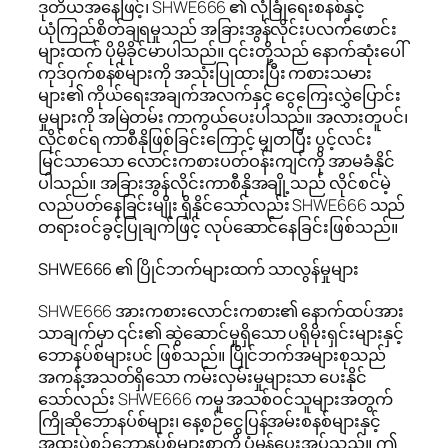
ဒုတိယအနေဖြင့်၊ SHWE666 ၏ လုံခြုံရေးစနစ်နှင့်
ယုံကြည်စိတ်ချရမှုသည် အခြားအွန်လိုင်းပလက်ဖောင်း
များထက် ပိုမိုခိုင်မာပါသည်။ ၎င်းတို့သည် နောက်ဆုံးပေါ်
ကုဒ်ဝှက်စနစ်များကို အသုံးပြုထားပြီး ကစားသမား
များ၏ ကိုယ်ရေးအချက်အလက်နှင့် ငွေကြေးလွှဲပြောင်း
မှုများကို အမြဲတမ်း ကာကွယ်ပေးပါသည်။ အလားတူပင်၊
လိုင်စင်ရ ကာစီနိုဖြစ်ခြင်းကြောင့် မျှတပြီး ပွင့်လင်း
မြင်သာသော လောင်းကစားပတ်ဝန်းကျင်ကို အာမခံနိုင်
ပါသည်။ အခြားအွန်လိုင်းကာစီနိုအချို့သည် လိုင်စင်မဲ့
လည်ပတ်နေခြင်းမျိုး ရှိနိုင်သော်လည်း SHWE666 သည်
တရားဝင်ခွင့်ပြုချက်ဖြင့် လုပ်ဆောင်နေခြင်းဖြစ်သည်။
SHWE666 ၏ ပြိုင်ဘက်များထက် သာလွန်မှုများ
SHWE666 အားကစားလောင်းကစား၏ နောက်ထပ်အား
သာချက်မှာ ၎င်း၏ ဆွဲဆောင်မှုရှိသော ပရိုမိုးရှင်းများနှင့်
ဘောနပ်စ်များပင် ဖြစ်သည်။ ပြိုင်ဘက်အများစုသည်
အကန့်အသတ်ရှိသော ကမ်းလှမ်းမှုများသာ ပေးနိုင်
သော်လည်း SHWE666 ကမူ အသစ်ဝင်သူများအတွက်
ကြိုဆိုဘောနပ်စ်များ၊ နေ့စဉ်ငွေပြန်အမ်းစနစ်များနှင့်
အထူးပွဲစဉ်ဘောနပ်စ်များစွာကို ပုံမှန်ပေးအပ်သည်။ ဤ