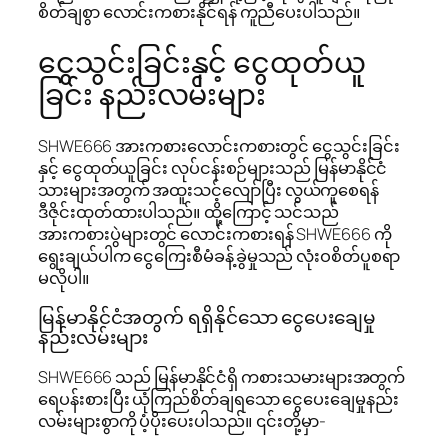
စိတ်ချစွာ လောင်းကစားနိုင်ရန် ကူညီပေးပါသည်။
ငွေသွင်းခြင်းနှင့် ငွေထုတ်ယူ
ခြင်း နည်းလမ်းများ
SHWE666 အားကစားလောင်းကစားတွင် ငွေသွင်းခြင်း
နှင့် ငွေထုတ်ယူခြင်း လုပ်ငန်းစဉ်များသည် မြန်မာနိုင်ငံ
သားများအတွက် အထူးသင့်လျော်ပြီး လွယ်ကူစေရန်
ဒီဇိုင်းထုတ်ထားပါသည်။ ထို့ကြောင့် သင်သည်
အားကစားပွဲများတွင် လောင်းကစားရန် SHWE666 ကို
ရွေးချယ်ပါက ငွေကြေးစီမံခန့်ခွဲမှုသည် လုံးဝစိတ်ပူစရာ
မလိုပါ။
မြန်မာနိုင်ငံအတွက် ရရှိနိုင်သော ငွေပေးချေမှု
နည်းလမ်းများ
SHWE666 သည် မြန်မာနိုင်ငံရှိ ကစားသမားများအတွက်
ရေပန်းစားပြီး ယုံကြည်စိတ်ချရသော ငွေပေးချေမှုနည်း
လမ်းများစွာကို ပံ့ပိုးပေးပါသည်။ ၎င်းတို့မှာ-