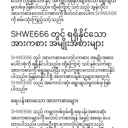
သော၊ လုံခြုံသော၊ နှင့် အကျိုးအမြတ်များသော ရွေးချယ်
မှုတစ်ခု ဖြစ်ပါသည်။ ထို့ကြောင့် သင်သည် အွန်လိုင်း
အားကစားလောင်းကစားကို စိတ်ဝင်စားပါက SHWE666
ကို စမ်းသုံးကြည့်သင့်သည်။
SHWE666 တွင် ရရှိနိုင်သော
အားကစား အမျိုးအစားများ
SHWE666 တွင် အားကစားလောင်းကစား အမျိုးအစား
ပေါင်းစုံကို ရရှိနိုင်ပါသည်။ ထို့ကြောင့် သင်နှစ်သက်ရာ
အားကစားကို ရွေးချယ်ပြီး လွယ်ကူစွာ လောင်းကစားနိုင်
ပါသည်။ မြန်မာနိုင်ငံရှိ အားကစားချစ်သူများအတွက်
SHWE666 သည် အကောင်းဆုံး ရွေးချယ်မှုတစ်ခု ဖြစ်
ပါသည်။
ရေပန်းစားသော အားကစားများ
SHWE666 သည် ကမ္ဘာတစ်ဝှမ်းရှိ ရေပန်းအစားဆုံး
အားကစားများကို လောင်းကစားရန် အခွင့်အရေး ပေး
ထားပါသည်။ ပထမဦးစွာ ဘောလုံးပွဲစဉ်များသည်