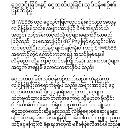
ငွေသွင်းခြင်းနှင့် ငွေထုတ်ယူခြင်း လုပ်ငန်းစဉ်၏
မြန်ဆန်မှု
SHWE666 တွင် ငွေသွင်းခြင်းလုပ်ငန်းစဉ်သည် အလွန်
လျင်မြန်ပါသည်။ အများအားဖြင့် မိနစ်အနည်းငယ်
အတွင်း သင့်အကောင့်ထဲသို့ ငွေများရောက်ရှိလာမည်
ဖြစ်သည်။ ဥပမာအားဖြင့်၊ KBZ Pay ဖြင့် ငွေသွင်းပါက
သင်ငွေလွှဲပြီးသည်နှင့် ချက်ချင်းနီးပါး သင့် SHWE666
အကောင့်တွင် လောင်းကစားရန် အသင့်ဖြစ်နေပါ
လိမ့်မည်။ ထို့ကြောင့် သင်အကြိုက်ဆုံး အားကစားပွဲများ
အတွက် အချိန်မီ လောင်းကစားနိုင်ပါသည်။
ငွေထုတ်ယူခြင်းလုပ်ငန်းစဉ်သည်လည်း ထိုနည်းတူ
လျင်မြန်ပြီး ထိရောက်မှုရှိပါသည်။ အများအားဖြင့် ငွေ
ထုတ်တောင်းဆိုပြီး ၂၄ နာရီအတွင်း သင့်ငွေများ
သတ်မှတ်ထားသော ဘဏ်အကောင့် သို့မဟုတ် မိုဘိုင်း
ပိုက်ဆံအိတ်သို့ ရောက်ရှိပါသည်။ သို့သော် အချို့သော
ငွေထုတ်တောင်းဆိုမှုများသည် လုံခြုံရေးစစ်ဆေးမှုများ
ကြောင့် အနည်းငယ်အချိန်ပိုကြာနိုင်ပါသည်။ ဤသည်မှာ
သင့်ငွေကြေးလုံခြုံရေးအတွက် မရှိမဖြစ်လိုအပ်ပါသည်။