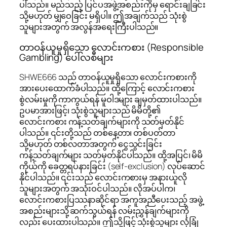
ပါသည်။ မည်သည့် ပြင်ပအဖွဲ့အစည်းကိုမှ ရောင်းချခြင်း
သို့မဟုတ် မျှဝေခြင်း မရှိပါ။ ဤအချက်သည် သုံးစွဲ
သူများအတွက် အလွန်အရေးကြီးပါသည်။
တာဝန်ယူမှုရှိသော လောင်းကစား (Responsible
Gambling) ပေါ်လစီများ
SHWE666 သည် တာဝန်ယူမှုရှိသော လောင်းကစားကို
အားပေးထောက်ခံပါသည်။ ထို့ကြောင့် လောင်းကစား
စွဲလမ်းမှုကို ကာကွယ်ရန် မူဝါဒများ ချမှတ်ထားပါသည်။
ဥပမာအားဖြင့်၊ သုံးစွဲသူများသည် မိမိတို့၏
လောင်းကစား ကန့်သတ်ချက်များကို သတ်မှတ်နိုင်
ပါသည်။ ၎င်းတို့သည် တစ်နေ့တာ၊ တစ်ပတ်တာ
သို့မဟုတ် တစ်လတာအတွက် ငွေသွင်းခြင်း
ကန့်သတ်ချက်များ သတ်မှတ်နိုင်ပါသည်။ ထို့အပြင်၊ မိမိ
ကိုယ်ကို ခေတ္တရပ်နားခြင်း (self-exclusion) လုပ်ဆောင်
နိုင်ပါသည်။ ၎င်းသည် လောင်းကစားမှ အနားယူလို
သူများအတွက် အသုံးဝင်ပါသည်။ လိုအပ်ပါက၊
လောင်းကစားပြဿနာဆိုင်ရာ အကူအညီပေးသည့် အဖွဲ့
အစည်းများသို့ ဆက်သွယ်ရန် လမ်းညွှန်ချက်များကို
လည်း ပေးထားပါသည်။ ဤသို့ဖြင့် သုံးစွဲသူများ လုံခြုံ