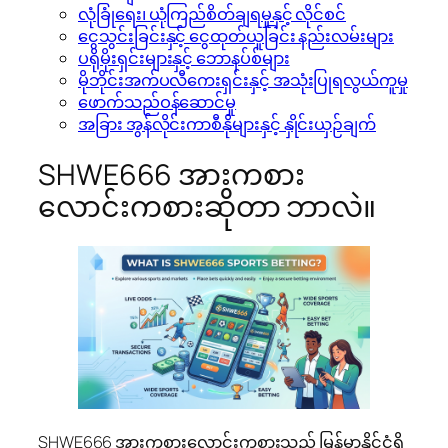
လုံခြုံရေး၊ ယုံကြည်စိတ်ချရမှုနှင့် လိုင်စင်
ငွေသွင်းခြင်းနှင့် ငွေထုတ်ယူခြင်း နည်းလမ်းများ
ပရိုမိုးရှင်းများနှင့် ဘောနပ်စ်များ
မိုဘိုင်းအက်ပလီကေးရှင်းနှင့် အသုံးပြုရလွယ်ကူမှု
ဖောက်သည်ဝန်ဆောင်မှု
အခြား အွန်လိုင်းကာစီနိုများနှင့် နှိုင်းယှဉ်ချက်
SHWE666 အားကစား
လောင်းကစားဆိုတာ ဘာလဲ။
SHWE666 အားကစားလောင်းကစားသည် မြန်မာနိုင်ငံရှိ