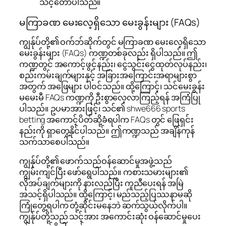
သင့်တော်ပါသည်။
မကြာခဏ မေးလေ့ရှိသော မေးခွန်းများ (FAQs)
ကျွန်ုပ်တို့၏ ဝက်ဘ်ဆိုက်တွင် မကြာခဏ မေးလေ့ရှိသော
မေးခွန်းများ (FAQs) ကဏ္ဍတစ်ခုလည်း ရှိပါသည်။ ဤ
ကဏ္ဍတွင် အကောင့်ဖွင့်နည်း၊ ငွေသွင်းငွေထုတ်လုပ်နည်း၊
စည်းကမ်းချက်များနှင့် အခြားအကြောင်းအရာများစွာ
အတွက် အဖြေများ ပါဝင်သည်။ ထို့ကြောင့်၊ သင်မေးခွန်း
မမေးမီ FAQs ကဏ္ဍကို ဦးစွာလေ့လာကြည့်ရန် အကြံပြု
ပါသည်။ ဥပမာအားဖြင့်၊ သင်၏ shwe666 sports
betting အကောင့်ပိတ်ဆို့ခံရပါက FAQs တွင် ဖြေရှင်း
နည်းကို ရှာတွေ့နိုင်ပါသည်။ ဤကဏ္ဍသည် အချိန်ကုန်
သက်သာစေပါသည်။
ကျွန်ုပ်တို့၏ ဖောက်သည်ဝန်ဆောင်မှုအဖွဲ့သည်
ကျွမ်းကျင်ပြီး ဖော်ရွေပါသည်။ ကစားသမားများ၏
လိုအပ်ချက်များကို နားလည်ပြီး ကူညီပေးရန် အမြဲ
အသင့်ရှိပါသည်။ ထို့ကြောင့်၊ မည်သည့်ပြဿနာမဆို
ကြုံတွေ့ရပါက တုံ့ဆိုင်းမနေဘဲ ဆက်သွယ်လိုက်ပါ။
ကျွန်ုပ်တို့သည် သင့်အား အကောင်းဆုံး ဝန်ဆောင်မှုပေး