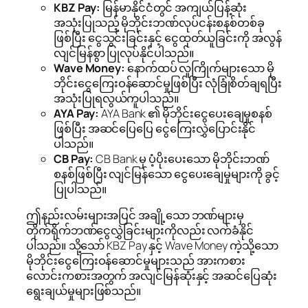
KBZ Pay:
မြန်မာနိုင်ငံတွင် အကျယ်ပြန့်ဆုံး
အသုံးပြုသည့် မိုဘိုင်းဘဏ်လုပ်ငန်းစနစ်တစ်ခု
ဖြစ်ပြီး ငွေသွင်းခြင်းနှင့် ငွေထုတ်ယူခြင်းကို အလွန်
လျင်မြန်စွာ ပြုလုပ်နိုင်ပါသည်။
Wave Money:
နောက်ထပ် လူကြိုက်များသော မို
ဘိုင်းငွေကြေးဝန်ဆောင်မှုဖြစ်ပြီး လုံခြုံစိတ်ချရပြီး
အသုံးပြုရလွယ်ကူပါသည်။
AYA Pay:
AYA Bank ၏ မိုဘိုင်းငွေပေးချေမှုစနစ်
ဖြစ်ပြီး အဆင်ပြေပြေ ငွေကြေးလွှဲပြောင်းနိုင်
ပါသည်။
CB Pay:
CB Bank မှ ပံ့ပိုးပေးသော မိုဘိုင်းဘဏ်
စနစ်ဖြစ်ပြီး လျင်မြန်သော ငွေပေးချေမှုများကို ခွင့်
ပြုပါသည်။
ဤနည်းလမ်းများအပြင် အချို့သော ဘဏ်များမှ
တိုက်ရိုက်ဘဏ်ငွေလွှဲခြင်းများကိုလည်း လက်ခံနိုင်
ပါသည်။ သို့သော် KBZ Pay နှင့် Wave Money ကဲ့သို့သော
မိုဘိုင်းငွေကြေးဝန်ဆောင်မှုများသည် အားကစား
လောင်းကစားအတွက် အလျင်မြန်ဆုံးနှင့် အဆင်ပြေဆုံး
ရွေးချယ်မှုများဖြစ်သည်။