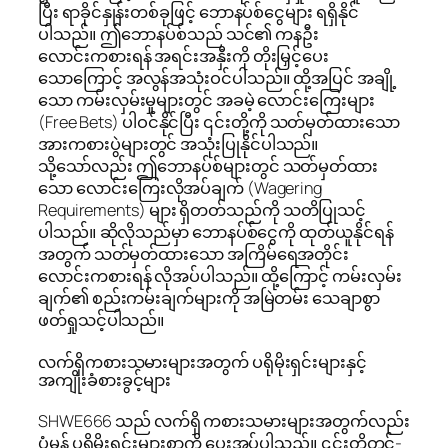
ပြီး ရာခိုင်နှုန်းတစ်ခုဖြင့် ဘောနပ်စ်ငွေများ ရရှိနိုင်
ပါသည်။ ဤဘောနပ်စ်သည် သင်၏ ကနဦး
လောင်းကစားရန် အရင်းအနှီးကို တိုးမြှင့်ပေး
သောကြောင့် အလွန်အသုံးဝင်ပါသည်။ ထို့အပြင် အချို့
သော ကမ်းလှမ်းမှုများတွင် အခမဲ့ လောင်းကြေးများ
(Free Bets) ပါဝင်နိုင်ပြီး ၎င်းတို့ကို သတ်မှတ်ထားသော
အားကစားပွဲများတွင် အသုံးပြုနိုင်ပါသည်။
သို့သော်လည်း ဤဘောနပ်စ်များတွင် သတ်မှတ်ထား
သော လောင်းကြေးလိုအပ်ချက် (Wagering
Requirements) များ ရှိတတ်သည်ကို သတိပြုသင့်
ပါသည်။ ဆိုလိုသည်မှာ ဘောနပ်စ်ငွေကို ထုတ်ယူနိုင်ရန်
အတွက် သတ်မှတ်ထားသော အကြိမ်ရေအတိုင်း
လောင်းကစားရန် လိုအပ်ပါသည်။ ထို့ကြောင့် ကမ်းလှမ်း
ချက်၏ စည်းကမ်းချက်များကို အမြဲတမ်း သေချာစွာ
ဖတ်ရှုသင့်ပါသည်။
လက်ရှိကစားသမားများအတွက် ပရိုမိုးရှင်းများနှင့်
အကျိုးခံစားခွင့်များ
SHWE666 သည် လက်ရှိ ကစားသမားများအတွက်လည်း
ပုံမှန် ပရိုမိုးရှင်းများစွာကို ပေးအပ်ပါသည်။ ၎င်းတို့တွင်-