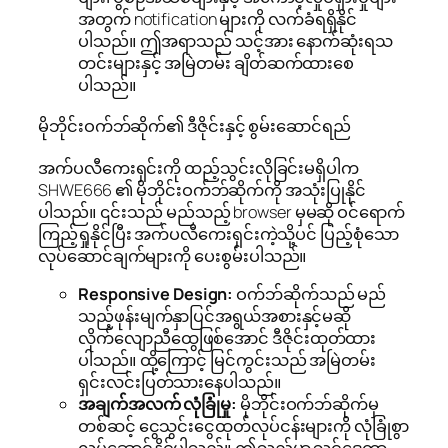
အတွက် notification များကို လက်ခံရရှိနိုင်
ပါသည်။ ဤအရာသည် သင့်အား နောက်ဆုံးရသ
တင်းများနှင့် အမြဲတမ်း ချိတ်ဆက်ထားစေ
ပါသည်။
မိုဘိုင်းဝက်ဘ်ဆိုက်၏ ဒီဇိုင်းနှင့် စွမ်းဆောင်ရည်
အက်ပလီကေးရှင်းကို ထည့်သွင်းလိုခြင်းမရှိပါက
SHWE666 ၏ မိုဘိုင်းဝက်ဘ်ဆိုက်ကို အသုံးပြုနိုင်
ပါသည်။ ၎င်းသည် မည်သည့် browser မှမဆို ဝင်ရောက်
ကြည့်ရှုနိုင်ပြီး အက်ပလီကေးရှင်းကဲ့သို့ပင် ပြည့်စုံသော
လုပ်ဆောင်ချက်များကို ပေးစွမ်းပါသည်။
Responsive Design:
ဝက်ဘ်ဆိုက်သည် မည်
သည့်ဖုန်းမျက်နှာပြင်အရွယ်အစားနှင့်မဆို
လိုက်လျောညီထွေဖြစ်အောင် ဒီဇိုင်းထုတ်ထား
ပါသည်။ ထို့ကြောင့် မြင်ကွင်းသည် အမြဲတမ်း
ရှင်းလင်းပြတ်သားနေပါသည်။
အချက်အလက် လုံခြုံမှု:
မိုဘိုင်းဝက်ဘ်ဆိုက်မှ
တစ်ဆင့် ငွေသွင်းငွေထုတ်လုပ်ငန်းများကို လုံခြုံစွာ