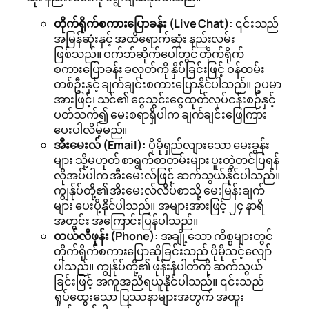
တိုက်ရိုက်စကားပြောခန်း (Live Chat):
၎င်းသည်
အမြန်ဆုံးနှင့် အထိရောက်ဆုံး နည်းလမ်း
ဖြစ်သည်။ ဝက်ဘ်ဆိုက်ပေါ်တွင် တိုက်ရိုက်
စကားပြောခန်း ခလုတ်ကို နှိပ်ခြင်းဖြင့် ဝန်ထမ်း
တစ်ဦးနှင့် ချက်ချင်းစကားပြောနိုင်ပါသည်။ ဥပမာ
အားဖြင့်၊ သင်၏ ငွေသွင်းငွေထုတ်လုပ်ငန်းစဉ်နှင့်
ပတ်သက်၍ မေးစရာရှိပါက ချက်ချင်းဖြေကြား
ပေးပါလိမ့်မည်။
အီးမေးလ် (Email):
ပိုမိုရှည်လျားသော မေးခွန်း
များ သို့မဟုတ် စာရွက်စာတမ်းများ ပူးတွဲတင်ပြရန်
လိုအပ်ပါက အီးမေးလ်ဖြင့် ဆက်သွယ်နိုင်ပါသည်။
ကျွန်ုပ်တို့၏ အီးမေးလ်လိပ်စာသို့ မေးမြန်းချက်
များ ပေးပို့နိုင်ပါသည်။ အများအားဖြင့် ၂၄ နာရီ
အတွင်း အကြောင်းပြန်ပါသည်။
တယ်လီဖုန်း (Phone):
အချို့သော ကိစ္စများတွင်
တိုက်ရိုက်စကားပြောဆိုခြင်းသည် ပိုမိုသင့်လျော်
ပါသည်။ ကျွန်ုပ်တို့၏ ဖုန်းနံပါတ်ကို ဆက်သွယ်
ခြင်းဖြင့် အကူအညီရယူနိုင်ပါသည်။ ၎င်းသည်
ရှုပ်ထွေးသော ပြဿနာများအတွက် အထူး