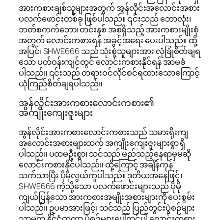
အားကစားချစ်သူများအတွက် အွန်လိုင်းအလောင်းအစား
ပလက်ဖောင်းတစ်ခု ဖြစ်ပါသည်။ ၎င်းသည် ဘောလုံး၊
ဘတ်စကက်ဘော၊ တင်းနစ် အစရှိသည့် အားကစားမျိုးစုံ
အတွက် လောင်းကစားရန် အခွင့်အရေး ပေးပါသည်။ ထို့
အပြင်၊ SHWE666 သည် သုံးစွဲသူများအား လုံခြုံစိတ်ချရ
သော ပတ်ဝန်းကျင်တွင် လောင်းကစားနိုင်ရန် အာမခံ
ပါသည်။ ၎င်းသည် တရားဝင်လိုင်စင်ရထားသောကြောင့်
ယုံကြည်စိတ်ချရပါသည်။
အွန်လိုင်းအားကစားလောင်းကစား၏
အကျိုးကျေးဇူးများ
အွန်လိုင်းအားကစားလောင်းကစားသည် သမားရိုးကျ
အလောင်းအစားများထက် အကျိုးကျေးဇူးများစွာ ရှိ
ပါသည်။ ပထမဦးစွာ၊ သင်သည် မည်သည့်နေရာမှမဆို
လောင်းကစားနိုင်ပါသည်။ ထို့ကြောင့် အချိန်ကုန်
သက်သာပြီး ပိုမိုလွယ်ကူပါသည်။ ဒုတိယအနေဖြင့်၊
SHWE666 ကဲ့သို့သော ပလက်ဖောင်းများသည် ပိုမို
ကျယ်ပြန့်သော အားကစားအမျိုးအစားများကို ပေးစွမ်း
ပါသည်။ ဥပမာအားဖြင့်၊ သင်သည် ပြည်တွင်းပွဲစဉ်များ
သာမက နိုင်ငံတကာ ပွဲစဉ်များပေါ်တွင်ပါ လောင်းကစား