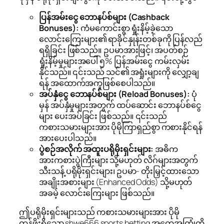
ပြန်အမ်းငွေ ဘောနပ်စ်များ (Cashback
Bonuses):
ကံမကောင်းစွာ ရှုံးနိမ့်ခဲ့သော
လောင်းကြေးများ၏ ရာခိုင်နှုန်းတစ်ခုကို ပြန်လည်
ရရှိခြင်း ဖြစ်သည်။ ဥပမာအားဖြင့်၊ အပတ်စဉ်
ရှုံးနိမ့်မှုများအပေါ် ၅% ပြန်အမ်းငွေ ကမ်းလှမ်း
နိုင်သည်။ ၎င်းသည် သင်၏ အရှုံးများကို လျှော့ချ
ရန် အထောက်အကူဖြစ်စေပါသည်။
အပ်နှံငွေ ဘောနပ်စ်များ (Reload Bonuses):
ပုံ
မှန် အပ်နှံမှုများအတွက် ထပ်ဆောင်း ဘောနပ်စ်ငွေ
များ ပေးအပ်ခြင်း ဖြစ်သည်။ ၎င်းသည်
ကစားသမားများအား ပိုမိုကြာရှည်စွာ ကစားနိုင်ရန်
အားပေးပါသည်။
ပွဲစဉ်အလိုက် အထူးပရိုမိုးရှင်းများ:
အဓိက
အားကစားပွဲကြီးများ သို့မဟုတ် လိဂ်များအတွက်
သီးသန့် ပရိုမိုးရှင်းများ၊ ဥပမာ- တိုးမြှင့်ထားသော
အချိုးအစားများ (Enhanced Odds) သို့မဟုတ်
အခမဲ့ လောင်းကြေးများ ဖြစ်သည်။
ဤပရိုမိုးရှင်းများသည် ကစားသမားများအား ပိုမို
တန်ဖိုးရှိသော shwe666 sports betting အတွေ့အကြုံကို