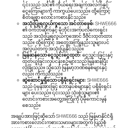
၎င်းသည် သင်၏ ကိုယ်ရေးအချက်အလက်နှင့်
ငွေကြေးများကို ကာကွယ်ပေးသည်။ ထို့ကြောင့်
စိတ်ချစွာ လောင်းကစားနိုင်သည်။
အသုံးပြုရလွယ်ကူသော အင်တာဖေ့စ်:
SHWE666
၏ ဝက်ဘ်ဆိုက်နှင့် မိုဘိုင်းအက်ပလီကေးရှင်း
သည် အသုံးပြုရလွယ်ကူအောင် ဒီဇိုင်းထုတ်ထား
သည်။ ထို့ကြောင့် အတွေ့အကြုံနည်းသူများပင်
အလွယ်တကူ အသုံးပြုနိုင်သည်။
မြန်ဆန်သော ငွေသွင်းငွေထုတ်:
ငွေသွင်းခြင်းနှင့်
ထုတ်ယူခြင်းလုပ်ငန်းစဉ်များသည် မြန်ဆန်ပြီး
လုံခြုံသည်။ သို့သော် မြန်မာ့ဘဏ်စနစ်များနှင့်
လည်း ကိုက်ညီသည်။
ဆွဲဆောင်မှုရှိသော ပရိုမိုးရှင်းများ:
SHWE666
သည် ပုံမှန်အားဖြင့် ဘောနပ်စ်များနှင့် ပရိုမိုးရှင်း
များ ပေးသည်။ ၎င်းသည် သုံးစွဲသူများ၏
လောင်းကစားအတွေ့အကြုံကို ပိုမိုကောင်းမွန်
စေသည်။
အချုပ်အားဖြင့်ဆိုသော် SHWE666 သည် မြန်မာနိုင်ငံရှိ
အားကစားလောင်းကစားသမားများအတွက် ပြည့်စုံ