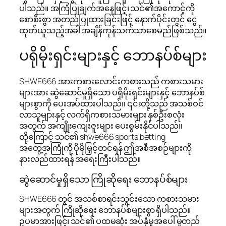
ပါသည်။ အကြံပြုချက်အနေဖြင့်၊ သင်၏အကောင့်ကို
စောစီးစွာ အတည်ပြုထားခြင်းဖြင့် နောက်ပိုင်းတွင် ငွေ
ထုတ်ယူသည့်အခါ အချိန်ကုန်သက်သာစေမည်ဖြစ်သည်။
ပရိုမိုးရှင်းများနှင့် ဘောနပ်စ်များ
SHWE666 အားကစားလောင်းကစားသည် ကစားသမား
များအား ဆွဲဆောင်မှုရှိသော ပရိုမိုးရှင်းများနှင့် ဘောနပ်စ်
များစွာကို ပေးအပ်ထားပါသည်။ ၎င်းတို့သည် အသစ်ဝင်
လာသူများနှင့် လက်ရှိကစားသမားများ နှစ်ဦးစလုံး
အတွက် အကျိုးကျေးဇူးများ ပေးစွမ်းနိုင်ပါသည်။
ထို့ကြောင့် သင်၏ shwe666 sports betting
အတွေ့အကြုံကို ပိုမိုမြှင့်တင်ရန် ဤအစီအစဉ်များကို
နားလည်ထားရန် အရေးကြီးပါသည်။
ဆွဲဆောင်မှုရှိသော ကြိုဆိုရေး ဘောနပ်စ်များ
SHWE666 တွင် အသစ်စာရင်းသွင်းသော ကစားသမား
များအတွက် ကြိုဆိုရေး ဘောနပ်စ်များစွာ ရှိပါသည်။
ဥပမာအားဖြင့်၊ သင်၏ ပထမဆုံး အပ်နှံမှုအပေါ် မူတည်