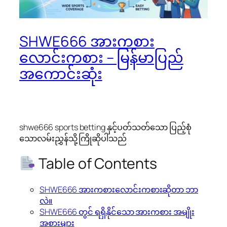
SHWE666 အားကစား
လောင်းကစား – မြန်မာပြည်
အကောင်းဆုံး
shwe666 sports betting နှင့်ပတ်သတ်သော ပြည့်စုံ
သောလမ်းညွှန်သို့ ကြိုဆိုပါသည်
Table of Contents
SHWE666 အားကစားလောင်းကစားဆိုတာ ဘာ
လဲ။
SHWE666 တွင် ရရှိနိုင်သော အားကစား အမျိုး
အစားများ