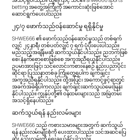
betting အတွေ့အကြုံကို အကောင်းဆုံးဖြစ်အောင်
ဆောင်ရွက်ပေးပါသည်။
၂၄/၇ ဖောက်သည်ဝန်ဆောင်မှု ရရှိနိုင်မှု
SHWE666 ၏ ဖောက်သည်ဝန်ဆောင်မှုသည် တစ်ရက်
လျှင် ၂၄ နာရီ၊ တစ်ပတ်လျှင် ၇ ရက် ပံ့ပိုးပေးပါသည်။
မည်သည့်အချိန်မဆို ဆက်သွယ်နိုင်ပါသည်။ ညဘက်ဖြစ်
စေ၊ နံနက်စောစောဖြစ်စေ အကူအညီရယူနိုင်ပါသည်။
ဥပမာအားဖြင့်၊ သင်လောင်းကစားနေစဉ် နည်းပညာပိုင်း
ဆိုင်ရာ ပြဿနာတစ်ခု ကြုံတွေ့ရပါက ချက်ချင်း
အကူအညီရနိုင်ပါသည်။ ထို့အပြင်၊ အကောင့်ဖွင့်ရာတွင်
အခက်အခဲရှိပါကလည်း ချက်ချင်းဆက်သွယ်မေးမြန်း
နိုင်ပါသည်။ ကျွန်ုပ်တို့၏ ဝန်ထမ်းများသည် အမြဲတမ်း
အသင့်ရှိနေပါသည်။
ဆက်သွယ်ရန် နည်းလမ်းများ
SHWE666 သည် ကစားသမားများအတွက် ဆက်သွယ်
ရန် နည်းလမ်းမျိုးစုံကို ပေးထားပါသည်။ သင်အဆင်ပြေ
ဆုံး နည်းလမ်းကို ရွေးချယ်နိုင်ပါသည်။