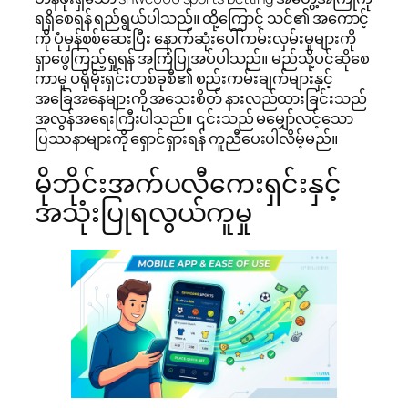
ရရှိစေရန် ရည်ရွယ်ပါသည်။ ထို့ကြောင့် သင်၏ အကောင့်
ကို ပုံမှန်စစ်ဆေးပြီး နောက်ဆုံးပေါ် ကမ်းလှမ်းမှုများကို
ရှာဖွေကြည့်ရှုရန် အကြံပြုအပ်ပါသည်။ မည်သို့ပင်ဆိုစေ
ကာမူ ပရိုမိုးရှင်းတစ်ခုစီ၏ စည်းကမ်းချက်များနှင့်
အခြေအနေများကို အသေးစိတ် နားလည်ထားခြင်းသည်
အလွန်အရေးကြီးပါသည်။ ၎င်းသည် မမျှော်လင့်သော
ပြဿနာများကို ရှောင်ရှားရန် ကူညီပေးပါလိမ့်မည်။
မိုဘိုင်းအက်ပလီကေးရှင်းနှင့်
အသုံးပြုရလွယ်ကူမှု