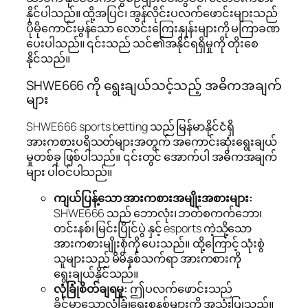
နိုင်ပါသည်။ ထို့အပြင်၊ အွန်လိုင်းပလက်ဖောင်းများသည်
ပိုမိုကောင်းမွန်သော လောင်းကြေးနှုန်းများကို မကြာခဏ
ပေးပါသည်။ ၎င်းသည် သင်၏အနိုင်ရရှိမှုကို တိုးစေ
နိုင်သည်။
SHWE666 ကို ရွေးချယ်သင့်သည့် အဓိကအချက်
များ
SHWE666 sports betting သည် မြန်မာနိုင်ငံရှိ
အားကစားပရိသတ်များအတွက် အကောင်းဆုံးရွေးချယ်
မှုတစ်ခု ဖြစ်ပါသည်။ ၎င်းတွင် အောက်ပါ အဓိကအချက်
များ ပါဝင်ပါသည်။
ကျယ်ပြန့်သော အားကစားအမျိုးအစားများ:
SHWE666 သည် ဘောလုံး၊ ဘတ်စကက်ဘော၊
တင်းနစ်၊ မြင်းပြိုင်ပွဲ နှင့် esports ကဲ့သို့သော
အားကစားမျိုးစုံကို ပေးသည်။ ထို့ကြောင့် သုံးစွဲ
သူများသည် မိမိနှစ်သက်ရာ အားကစားကို
ရွေးချယ်နိုင်သည်။
လုံခြုံစိတ်ချရမှု:
ဤပလက်ဖောင်းသည်
ခိုင်မာသောလုံခြုံရေးစနစ်များကို အသုံးပြုသည်။