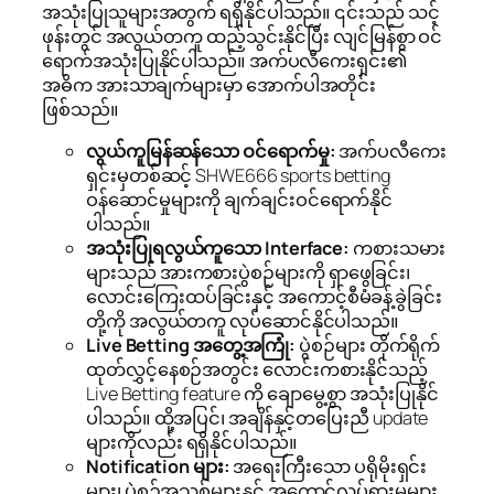
အသုံးပြုသူများအတွက် ရရှိနိုင်ပါသည်။ ၎င်းသည် သင့်
ဖုန်းတွင် အလွယ်တကူ ထည့်သွင်းနိုင်ပြီး လျင်မြန်စွာ ဝင်
ရောက်အသုံးပြုနိုင်ပါသည်။ အက်ပလီကေးရှင်း၏
အဓိက အားသာချက်များမှာ အောက်ပါအတိုင်း
ဖြစ်သည်။
လွယ်ကူမြန်ဆန်သော ဝင်ရောက်မှု:
အက်ပလီကေး
ရှင်းမှတစ်ဆင့် SHWE666 sports betting
ဝန်ဆောင်မှုများကို ချက်ချင်းဝင်ရောက်နိုင်
ပါသည်။
အသုံးပြုရလွယ်ကူသော Interface:
ကစားသမား
များသည် အားကစားပွဲစဉ်များကို ရှာဖွေခြင်း၊
လောင်းကြေးထပ်ခြင်းနှင့် အကောင့်စီမံခန့်ခွဲခြင်း
တို့ကို အလွယ်တကူ လုပ်ဆောင်နိုင်ပါသည်။
Live Betting အတွေ့အကြုံ:
ပွဲစဉ်များ တိုက်ရိုက်
ထုတ်လွှင့်နေစဉ်အတွင်း လောင်းကစားနိုင်သည့်
Live Betting feature ကို ချောမွေ့စွာ အသုံးပြုနိုင်
ပါသည်။ ထို့အပြင်၊ အချိန်နှင့်တပြေးညီ update
များကိုလည်း ရရှိနိုင်ပါသည်။
Notification များ:
အရေးကြီးသော ပရိုမိုးရှင်း
များ၊ ပွဲစဉ်အသစ်များနှင့် အကောင့်လှုပ်ရှားမှုများ