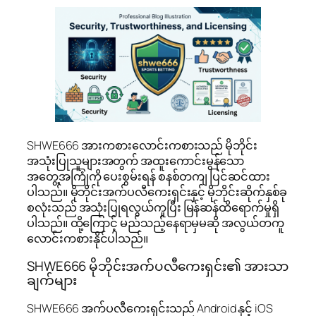
SHWE666 အားကစားလောင်းကစားသည် မိုဘိုင်း
အသုံးပြုသူများအတွက် အထူးကောင်းမွန်သော
အတွေ့အကြုံကို ပေးစွမ်းရန် စနစ်တကျ ပြင်ဆင်ထား
ပါသည်။ မိုဘိုင်းအက်ပလီကေးရှင်းနှင့် မိုဘိုင်းဆိုက်နှစ်ခု
စလုံးသည် အသုံးပြုရလွယ်ကူပြီး မြန်ဆန်ထိရောက်မှုရှိ
ပါသည်။ ထို့ကြောင့် မည်သည့်နေရာမှမဆို အလွယ်တကူ
လောင်းကစားနိုင်ပါသည်။
SHWE666 မိုဘိုင်းအက်ပလီကေးရှင်း၏ အားသာ
ချက်များ
SHWE666 အက်ပလီကေးရှင်းသည် Android နှင့် iOS