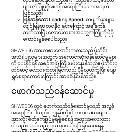
လုပ်ဆောင်နိုင်ပါသည်။ ဤသည်မှာ သင့်ဒေတာ
များ လုံခြုံမှုရှိစေရန် အရေးကြီးသော အချက်
ဖြစ်သည်။
မြန်ဆန်သော Loading Speed:
စာမျက်နှာများ
လျင်မြန်စွာ တင်နိုင်ခြင်းကြောင့် အချိန်ကုန်
သက်သာပြီး လောင်းကစားအတွေ့အကြုံကို ပိုမို
ကောင်းမွန်စေပါသည်။
SHWE666 အားကစားလောင်းကစားသည် မိုဘိုင်း
အသုံးပြုသူများအတွက် အကောင်းဆုံးဝန်ဆောင်မှုများ
ကို ပေးနိုင်ရန် အစဉ်အမြဲ ကြိုးပမ်းနေပါသည်။ မိုဘိုင်းမှ
တစ်ဆင့် လောင်းကစားခြင်းသည် ပိုမိုလွယ်ကူပြီး ပျော်
ရွှင်စရာကောင်းကြောင်း အာမခံနိုင်ပါသည်။
ဖောက်သည်ဝန်ဆောင်မှု
SHWE666 တွင် ဖောက်သည်ဝန်ဆောင်မှုသည် အလွန်
အရေးကြီးပါသည်။ ကျွန်ုပ်တို့၏ ကစားသမားများ
အားလုံး စိတ်ကျေနပ်မှုရရှိစေရန် အထူးအလေးထား
ပါသည်။ မည်သည့်ပြဿနာမဆို ဖြေရှင်းပေးရန်
အသင့်ရှိပါသည်။ ထို့ကြောင့် သင်၏ shwe666 sports