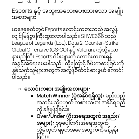
Esports နှင့် အထူးအလေးပေးထားသော အမျိုး
အစားများ
ယနေ့ခေတ်တွင် Esports လောင်းကစားသည် အလွန်
လျင်မြန်စွာ ကြီးထွားလာပါသည်။ SHWE666 သည်
League of Legends (LoL), Dota 2, Counter-Strike:
Global Offensive (CS:GO) နှင့် Valorant ကဲ့သို့သော
နာမည်ကြီး Esports ဂိမ်းများကို လောင်းကစားရန်
အခွင့်အရေးပေးပါသည်။ ထို့ကြောင့် ဂိမ်းကစားခြင်းကို
နှစ်သက်သူများအတွက် အလွန်စိတ်ဝင်စားဖွယ် ကောင်း
ပါသည်။
လောင်းကစား အမျိုးအစားများ:
Match Winner (ပွဲအနိုင်ရရှိသူ):
မည်သည့်
အသင်း သို့မဟုတ် ကစားသမား အနိုင်ရမည်
ကို ခန့်မှန်းခြင်း။
Over/Under (ဂိုးအရေအတွက် အနည်း/
အများ):
စုစုပေါင်းဂိုးအရေအတွက်
သို့မဟုတ် ရမှတ်အရေအတွက်ကို ခန့်မှန်း
ခြင်း။