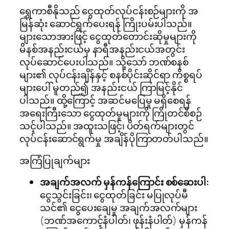
ရွှေကာစီနိုသည် ငွေထုတ်လုပ်ငန်းစဉ်များကို အ
မြန်ဆုံး ဆောင်ရွက်ပေးရန် ကြိုးပမ်းပါသည်။
များသောအားဖြင့် ငွေထုတ်တောင်းဆိုမှုများကို
မိနစ်အနည်းငယ်မှ နာရီအနည်းငယ်အတွင်း
လုပ်ဆောင်ပေးပါသည်။ သို့သော် ဘဏ်စနစ်
များ၏ လုပ်ငန်းချိန်နှင့် စနစ်ပိုင်းဆိုင်ရာ ကိစ္စရပ်
များပေါ် မူတည်၍ အနည်းငယ် ကြာမြင့်နိုင်
ပါသည်။ ထို့ကြောင့် အဆင်မပြေမှု မရှိစေရန်
အရေးကြီးသော ငွေထုတ်မှုများကို ကြိုတင်စီစဉ်
သင့်ပါသည်။ အထူးသဖြင့်၊ ပိတ်ရက်များတွင်
လုပ်ငန်းဆောင်ရွက်မှု အချိန်ပိုကြာတတ်ပါသည်။
အကြံပြုချက်များ
အချက်အလက် မှန်ကန်ကြောင်း စစ်ဆေးပါ:
ငွေသွင်းခြင်း၊ ငွေထုတ်ခြင်း မပြုလုပ်မီ
သင်၏ ငွေပေးချေမှု အချက်အလက်များ
(ဘဏ်အကောင့်နံပါတ်၊ ဖုန်းနံပါတ်) မှန်ကန်