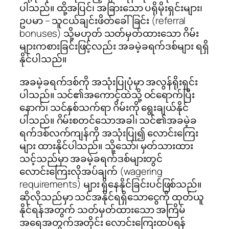
ပါသည်။ ထို့အပြင်၊ အခြားသော ပရိုမိုးရှင်းများ၊
ဥပမာ – သူငယ်ချင်းဖိတ်ခေါ်ခြင်း (referral
bonuses) သို့မဟုတ် သတ်မှတ်ထားသော ဂိမ်း
များကစားခြင်းဖြင့်လည်း အခမဲ့ခရက်ဒစ်များ ရရှိ
နိုင်ပါသည်။
အခမဲ့ခရက်ဒစ်ကို အသုံးပြုပုံမှာ အလွန်ရိုးရှင်း
ပါသည်။ သင်၏အကောင့်ထဲသို့ ဝင်ရောက်ပြီး
နောက်၊ သင်နှစ်သက်ရာ ဂိမ်းကို ရွေးချယ်နိုင်
ပါသည်။ ဂိမ်းစတင်သောအခါ၊ သင်၏အခမဲ့ခ
ရက်ဒစ်လက်ကျန်ကို အသုံးပြု၍ လောင်းကြေး
များ ထားနိုင်ပါသည်။ သို့သော်၊ မှတ်သားထား
သင့်သည်မှာ အခမဲ့ခရက်ဒစ်များတွင်
လောင်းကြေးလိုအပ်ချက် (wagering
requirements) များ ရှိနေနိုင်ခြင်းပင်ဖြစ်သည်။
ဆိုလိုသည်မှာ သင်အနိုင်ရရှိသောငွေကို ထုတ်ယူ
နိုင်ရန်အတွက် သတ်မှတ်ထားသော အကြိမ်
အရေအတွက်အတိုင်း လောင်းကြေးထပ်ရန်