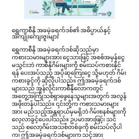
ရွှေကာစီနို အခမဲ့ခရက်ဒစ်၏ အဓိပ္ပာယ်နှင့်
အကျိုးကျေးဇူးများ
ရွှေကာစီနို အခမဲ့ခရက်ဒစ်ဆိုသည်မှာ
ကစားသမားများအား ငွေသားဖြင့် အစစ်အမှန်ငွေ
မသွင်းဘဲ ကာစီနိုဂိမ်းများကို စမ်းသပ်ကစားနိုင်
ရန် ပေးအပ်သည့် အပိုဆုကြေးငွေ သို့မဟုတ် ဂိမ်း
ကစားခွင့်ကို ဆိုလိုပါသည်။ ဤအခမဲ့ခရက်ဒစ်
များသည် အွန်လိုင်းကာစီနိုလောကတွင်
အတွေ့အကြုံသစ်ရှာဖွေနေသူများအတွက် အလွန်
အဖိုးတန်ပါသည်။ ၎င်းတို့က ကစားသမားများ
အား မည်သည့်အန္တရာယ်မှမရှိဘဲ ဂိမ်းစနစ်များကို
လေ့လာခွင့်ပေးပါသည်။ ဥပမာအားဖြင့်၊ သင်
သည် စလော့ဂိမ်းအသစ်တစ်ခုကို စမ်းသပ်လိုပါ
က၊ ဤအခမဲ့ခရက်ဒစ်များက သင့်အား