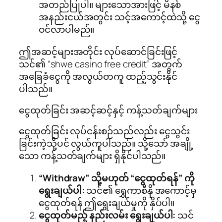
အတည်ပြုပါ။ များသောအားဖြင့် မိနစ်
အနည်းငယ်အတွင်း သင့်အကောင့်ထဲသို့ ငွေ
ဝင်လာပါမည်။
ဤအဆင့်များအတိုင်း လုပ်ဆောင်ခြင်းဖြင့်
သင်၏ “shwe casino free credit” အတွက်
အခြေခံငွေကို အလွယ်တကူ ထည့်သွင်းနိုင်
ပါသည်။
ငွေထုတ်ခြင်း အဆင့်ဆင့်နှင့် ကန့်သတ်ချက်များ
ငွေထုတ်ခြင်း လုပ်ငန်းစဉ်သည်လည်း ငွေသွင်း
ခြင်းကဲ့သို့ပင် လွယ်ကူပါသည်။ သို့သော် အချို့
သော ကန့်သတ်ချက်များ ရှိနိုင်ပါသည်။
“Withdraw” သို့မဟုတ် “ငွေထုတ်ရန်” ကို
ရွေးချယ်ပါ:
သင်၏ ရွှေကာစီနို အကောင့်မှ
ငွေထုတ်ရန် ဤရွေးချယ်မှုကို နှိပ်ပါ။
ငွေထုတ်မည့် နည်းလမ်း ရွေးချယ်ပါ:
သင်