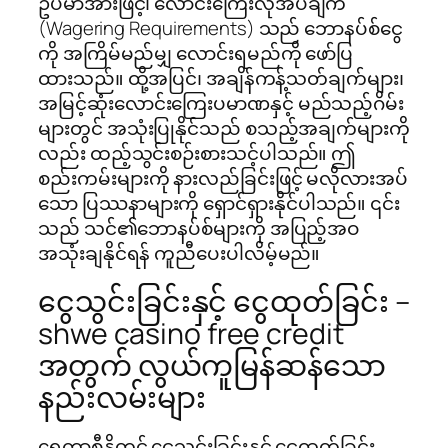
ဥပမာအားဖြင့်၊ လောင်းကြေးလိုအပ်ချက်
(Wagering Requirements) သည် ဘောနပ်စ်ငွေ
ကို အကြိမ်မည်မျှ လောင်းရမည်ကို ဖော်ပြ
ထားသည်။ ထို့အပြင်၊ အချိန်ကန့်သတ်ချက်များ၊
အမြင့်ဆုံးလောင်းကြေးပမာဏနှင့် မည်သည့်ဂိမ်း
များတွင် အသုံးပြုနိုင်သည် စသည့်အချက်များကို
လည်း ထည့်သွင်းစဉ်းစားသင့်ပါသည်။ ဤ
စည်းကမ်းများကို နားလည်ခြင်းဖြင့် မလိုလားအပ်
သော ပြဿနာများကို ရှောင်ရှားနိုင်ပါသည်။ ၎င်း
သည် သင်၏ဘောနပ်စ်များကို အပြည့်အဝ
အသုံးချနိုင်ရန် ကူညီပေးပါလိမ့်မည်။
ငွေသွင်းခြင်းနှင့် ငွေထုတ်ခြင်း –
shwe casino free credit
အတွက် လွယ်ကူမြန်ဆန်သော
နည်းလမ်းများ
ရွှေကာစီနိုတွင် ငွေသွင်းခြင်းနှင့် ငွေထုတ်ခြင်း