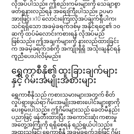
လိုအပ်ပါသည်။ ဤစည်းကမ်းများကို သေချာစွာ
ဖတ်ရှုနားလည်ရန် အရေးကြီးပါသည်။ ဥပမာ
အားဖြင့်၊ x10 လောင်းကြေးလိုအပ်ချက်ရှိပါက၊
သင်ရရှိသော အခမဲ့ခရက်ဒစ်မှ အနိုင်ရငွေ၏ ၁၀
ဆကို ထပ်မံလောင်းကစားရန် လိုအပ်မည်
ဖြစ်သည်။ ဤအချက်များကို နားလည်ထားခြင်း
က အခမဲ့ခရက်ဒစ်ကို အကျိုးရှိရှိ အသုံးချနိုင်ရန်
ကူညီပေးပါလိမ့်မည်။
ရွှေကာစီနို၏ ထူးခြားချက်များ
နှင့် ဂိမ်းအမျိုးအစားများ
ရွှေကာစီနိုသည် ကစားသမားများအတွက် စိတ်
လှုပ်ရှားဖွယ်ရာ ဂိမ်းအမျိုးအစားပေါင်းများစွာကို
ပေးစွမ်းပါသည်။ ဤဂိမ်းများသည် ခေတ်မီနည်း
ပညာဖြင့် ဖန်တီးထားပြီး အကောင်းဆုံး ကစားမှု
အတွေ့အကြုံကို ရရှိစေရန် ရည်ရွယ်ပါသည်။
အထူးသဖြင့်၊ ရွှေကာစီနို အခမဲ့ခရက်ဒစ်ဖြင့် ဂိမ်း