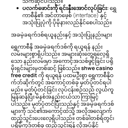
သက်ဆိုင်ပါသည်။
ပလက်ဖောင်းကို ရင်းနှီးအောင်လုပ်ခြင်း:
ရွှေ
ကာစီနို၏ အင်တာဖေ့စ် (interface) နှင့်
အသုံးပြုပုံကို ပိုမိုနားလည်နိုင်စေပါသည်။
အခမဲ့ခရက်ဒစ်ရယူနည်းနှင့် အသုံးပြုနည်းများ
ရွှေကာစီနို အခမဲ့ခရက်ဒစ်ကို ရယူရန် နည်း
လမ်းများစွာရှိပါသည်။ အများဆုံးတွေ့ရလေ့ရှိ
သော နည်းလမ်းမှာ အကောင့်အသစ်ဖွင့်ခြင်း ပရို
မိုးရှင်းများမှတစ်ဆင့် ဖြစ်သည်။
shwe casino
free credit
ကို ရယူရန် ပထမဦးစွာ ရွှေကာစီနိုဝ
က်ဘ်ဆိုက်တွင် အကောင့်တစ်ခု မှတ်ပုံတင်ရပါ
မည်။ မှတ်ပုံတင်ခြင်း လုပ်ငန်းစဉ်သည် လွယ်ကူ
မြန်ဆန်ပြီး မိနစ်အနည်းငယ်သာ ကြာမြင့်
ပါသည်။ မှတ်ပုံတင်ပြီးသည်နှင့် အခမဲ့ခရက်ဒစ်
များကို သင်၏အကောင့်ထဲသို့ အလိုအလျောက်
ထည့်သွင်းပေးလေ့ရှိပါသည်။ တစ်ခါတစ်ရံတွင်၊
ပရိုမိုကုဒ်တစ်ခု ထည့်သွင်းရန် လိုအပ်နိုင်