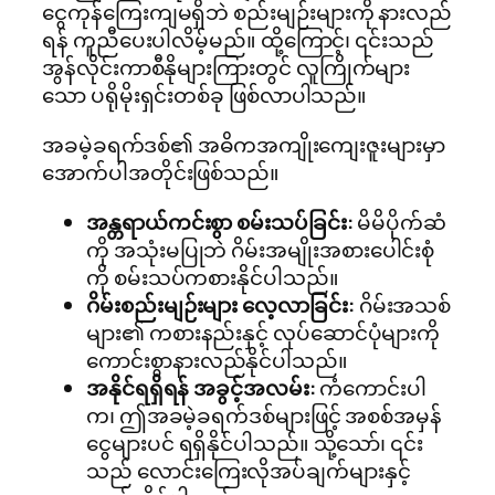
ငွေကုန်ကြေးကျမရှိဘဲ စည်းမျဉ်းများကို နားလည်
ရန် ကူညီပေးပါလိမ့်မည်။ ထို့ကြောင့်၊ ၎င်းသည်
အွန်လိုင်းကာစီနိုများကြားတွင် လူကြိုက်များ
သော ပရိုမိုးရှင်းတစ်ခု ဖြစ်လာပါသည်။
အခမဲ့ခရက်ဒစ်၏ အဓိကအကျိုးကျေးဇူးများမှာ
အောက်ပါအတိုင်းဖြစ်သည်။
အန္တရာယ်ကင်းစွာ စမ်းသပ်ခြင်း:
မိမိပိုက်ဆံ
ကို အသုံးမပြုဘဲ ဂိမ်းအမျိုးအစားပေါင်းစုံ
ကို စမ်းသပ်ကစားနိုင်ပါသည်။
ဂိမ်းစည်းမျဉ်းများ လေ့လာခြင်း:
ဂိမ်းအသစ်
များ၏ ကစားနည်းနှင့် လုပ်ဆောင်ပုံများကို
ကောင်းစွာနားလည်နိုင်ပါသည်။
အနိုင်ရရှိရန် အခွင့်အလမ်း:
ကံကောင်းပါ
က၊ ဤအခမဲ့ခရက်ဒစ်များဖြင့် အစစ်အမှန်
ငွေများပင် ရရှိနိုင်ပါသည်။ သို့သော်၊ ၎င်း
သည် လောင်းကြေးလိုအပ်ချက်များနှင့်