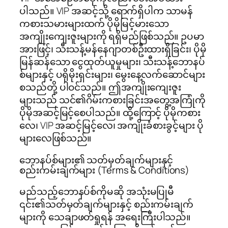
ပါသည်။ VIP အဆင့်သို့ ရောက်ရှိပါက သာမန်
ကစားသမားများထက် ပိုမိုမြင့်မားသော
အကျိုးကျေးဇူးများကို ရရှိမည်ဖြစ်သည်။ ဥပမာ
အားဖြင့်၊ သီးသန့်မန်နေဂျာတစ်ဦးထားရှိခြင်း၊ ပိုမို
မြန်ဆန်သော ငွေထုတ်ယူမှုများ၊ သီးသန့်ဘောနပ်
စ်များနှင့် ပရိုမိုးရှင်းများ၊ မွေးနေ့လက်ဆောင်များ
စသည်တို့ ပါဝင်သည်။ ဤအကျိုးကျေးဇူး
များသည် သင်၏ဂိမ်းကစားခြင်းအတွေ့အကြုံကို
ပိုမိုအဆင့်မြင့်စေပါသည်။ ထို့ကြောင့် ပိုမိုကစား
လေ၊ VIP အဆင့်မြင့်လေ၊ အကျိုးခံစားခွင့်များ ပို
များလေဖြစ်သည်။
ဘောနပ်စ်များ၏ သတ်မှတ်ချက်များနှင့်
စည်းကမ်းချက်များ (Terms & Conditions)
မည်သည့်ဘောနပ်စ်ကိုမဆို အသုံးမပြုမီ
၎င်း၏သတ်မှတ်ချက်များနှင့် စည်းကမ်းချက်
များကို သေချာဖတ်ရှုရန် အရေးကြီးပါသည်။