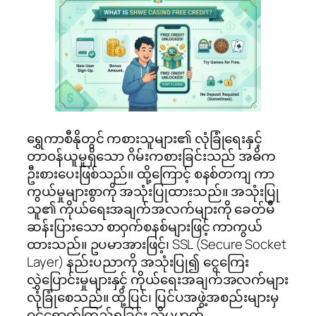
ရွှေကာစီနိုတွင် ကစားသူများ၏ လုံခြုံရေးနှင့်
တာဝန်ယူမှုရှိသော ဂိမ်းကစားခြင်းသည် အဓိက
ဦးစားပေးဖြစ်သည်။ ထို့ကြောင့် စနစ်တကျ ကာ
ကွယ်မှုများစွာကို အသုံးပြုထားသည်။ အသုံးပြု
သူ၏ ကိုယ်ရေးအချက်အလက်များကို ခေတ်မီ
ဆန်းပြားသော စာဝှက်စနစ်များဖြင့် ကာကွယ်
ထားသည်။ ဥပမာအားဖြင့်၊ SSL (Secure Socket
Layer) နည်းပညာကို အသုံးပြု၍ ငွေကြေး
လွှဲပြောင်းမှုများနှင့် ကိုယ်ရေးအချက်အလက်များ
လုံခြုံစေသည်။ ထို့ပြင်၊ ပြင်ပအဖွဲ့အစည်းများမှ
ဝင်ရောက်ကြည့်ရှုခြင်း သို့မဟုတ်