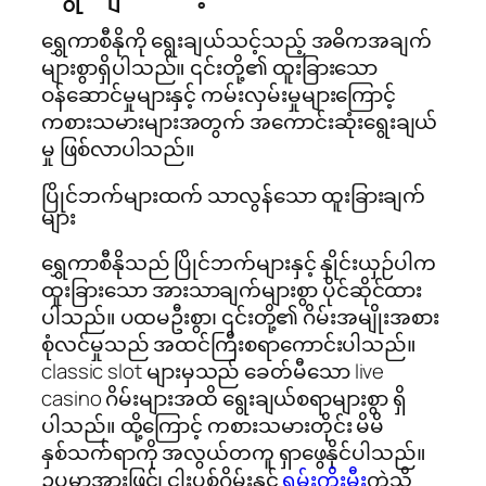
ရွှေကာစီနိုကို ရွေးချယ်သင့်သည့် အဓိကအချက်
များစွာရှိပါသည်။ ၎င်းတို့၏ ထူးခြားသော
ဝန်ဆောင်မှုများနှင့် ကမ်းလှမ်းမှုများကြောင့်
ကစားသမားများအတွက် အကောင်းဆုံးရွေးချယ်
မှု ဖြစ်လာပါသည်။
ပြိုင်ဘက်များထက် သာလွန်သော ထူးခြားချက်
များ
ရွှေကာစီနိုသည် ပြိုင်ဘက်များနှင့် နှိုင်းယှဉ်ပါက
ထူးခြားသော အားသာချက်များစွာ ပိုင်ဆိုင်ထား
ပါသည်။ ပထမဦးစွာ၊ ၎င်းတို့၏ ဂိမ်းအမျိုးအစား
စုံလင်မှုသည် အထင်ကြီးစရာကောင်းပါသည်။
classic slot များမှသည် ခေတ်မီသော live
casino ဂိမ်းများအထိ ရွေးချယ်စရာများစွာ ရှိ
ပါသည်။ ထို့ကြောင့် ကစားသမားတိုင်း မိမိ
နှစ်သက်ရာကို အလွယ်တကူ ရှာဖွေနိုင်ပါသည်။
ဥပမာအားဖြင့်၊ ငါးပစ်ဂိမ်းနှင့်
ရှမ်းကိုးမီး
ကဲ့သို့