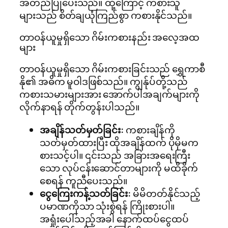
အတည်ပြုပေးသည်။ ထို့ကြောင့် ကစားသူ
များသည် စိတ်ချယုံကြည်စွာ ကစားနိုင်သည်။
တာဝန်ယူမှုရှိသော ဂိမ်းကစားနည်း အလေ့အထ
များ
တာဝန်ယူမှုရှိသော ဂိမ်းကစားခြင်းသည် ရွှေကာစီ
နို၏ အဓိက မူဝါဒဖြစ်သည်။ ကျွန်ုပ်တို့သည်
ကစားသမားများအား အောက်ပါအချက်များကို
လိုက်နာရန် တိုက်တွန်းပါသည်။
အချိန်သတ်မှတ်ခြင်း:
ကစားချိန်ကို
သတ်မှတ်ထားပြီး ထိုအချိန်ထက် ပိုမိုမက
စားသင့်ပါ။ ၎င်းသည် အခြားအရေးကြီး
သော လုပ်ငန်းဆောင်တာများကို မထိခိုက်
စေရန် ကူညီပေးသည်။
ငွေကြေးကန့်သတ်ခြင်း:
မိမိတတ်နိုင်သည့်
ပမာဏကိုသာ သုံးစွဲရန် ကြိုးစားပါ။
အရှုံးပေါ်သည့်အခါ နောက်ထပ်ငွေထပ်