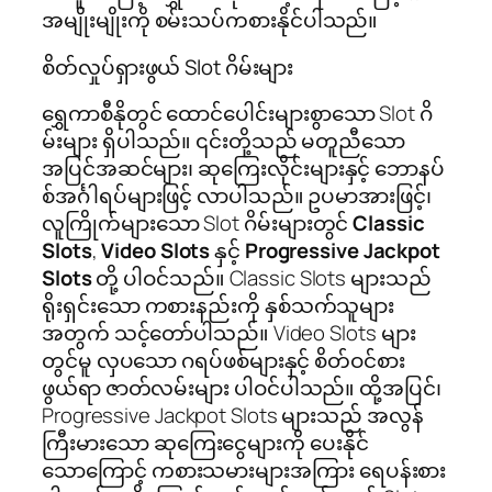
အမျိုးမျိုးကို စမ်းသပ်ကစားနိုင်ပါသည်။
စိတ်လှုပ်ရှားဖွယ် Slot ဂိမ်းများ
ရွှေကာစီနိုတွင် ထောင်ပေါင်းများစွာသော Slot ဂိ
မ်းများ ရှိပါသည်။ ၎င်းတို့သည် မတူညီသော
အပြင်အဆင်များ၊ ဆုကြေးလိုင်းများနှင့် ဘောနပ်
စ်အင်္ဂါရပ်များဖြင့် လာပါသည်။ ဥပမာအားဖြင့်၊
လူကြိုက်များသော Slot ဂိမ်းများတွင်
Classic
Slots
,
Video Slots
နှင့်
Progressive Jackpot
Slots
တို့ ပါဝင်သည်။ Classic Slots များသည်
ရိုးရှင်းသော ကစားနည်းကို နှစ်သက်သူများ
အတွက် သင့်တော်ပါသည်။ Video Slots များ
တွင်မူ လှပသော ဂရပ်ဖစ်များနှင့် စိတ်ဝင်စား
ဖွယ်ရာ ဇာတ်လမ်းများ ပါဝင်ပါသည်။ ထို့အပြင်၊
Progressive Jackpot Slots များသည် အလွန်
ကြီးမားသော ဆုကြေးငွေများကို ပေးနိုင်
သောကြောင့် ကစားသမားများအကြား ရေပန်းစား