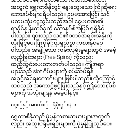
အတွက် ရွှေကာစီနိုတွင် နွေးထွေးသော ကြိုဆိုရေး
ဘောနပ်စ်များ ရှိပါသည်။ ဥပမာအားဖြင့်၊ သင်
ပထမဆုံး ငွေသွင်းသည့်အခါ ငွေပမာဏ၏
ရာခိုင်နှုန်းတစ်ခုကို ဘောနပ်စ်အဖြစ် ရရှိနိုင်
ပါသည်။ ၎င်းသည် သင်၏စတင်အရင်းအနှီးကို
တိုးမြှင့်ပေးပြီး ပိုမိုကြာရှည်စွာ ကစားနိုင်စေ
ပါသည်။ အချို့သော ကမ်းလှမ်းမှုများတွင် အခမဲ့
လှည့်ခြင်းများ (Free Spins) ကိုလည်း
ထည့်သွင်းပေးထားတတ်ပါသည်။ ဤအရာ
များသည် slot ဂိမ်းများကို စမ်းသပ်ရန်
အခွင့်အရေးကောင်းများ ဖြစ်ပါသည်။ ထို့ကြောင့်
သင်သည် အကောင့်ဖွင့်ပြီးသည်နှင့် ဤဘောနပ်စ်
များကို အသုံးချရန် မမေ့ပါနှင့်။
နေ့စဉ်နှင့် အပတ်စဉ် ပရိုမိုးရှင်းများ
ရွှေကာစီနိုသည် ပုံမှန်ကစားသမားများအတွက်
လည်း အထူးပရိုမိုးရှင်းများကို ပုံမှန်ပြုလုပ်ပေး