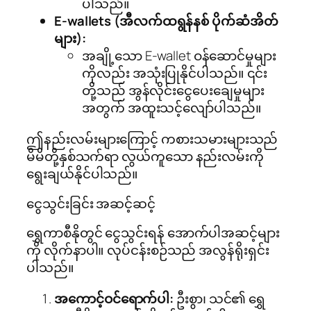
ပါသည်။
E-wallets (အီလက်ထရွန်နစ် ပိုက်ဆံအိတ်
များ):
အချို့သော E-wallet ဝန်ဆောင်မှုများ
ကိုလည်း အသုံးပြုနိုင်ပါသည်။ ၎င်း
တို့သည် အွန်လိုင်းငွေပေးချေမှုများ
အတွက် အထူးသင့်လျော်ပါသည်။
ဤနည်းလမ်းများကြောင့် ကစားသမားများသည်
မိမိတို့နှစ်သက်ရာ လွယ်ကူသော နည်းလမ်းကို
ရွေးချယ်နိုင်ပါသည်။
ငွေသွင်းခြင်း အဆင့်ဆင့်
ရွှေကာစီနိုတွင် ငွေသွင်းရန် အောက်ပါအဆင့်များ
ကို လိုက်နာပါ။ လုပ်ငန်းစဉ်သည် အလွန်ရိုးရှင်း
ပါသည်။
အကောင့်ဝင်ရောက်ပါ:
ဦးစွာ၊ သင်၏ ရွှေ