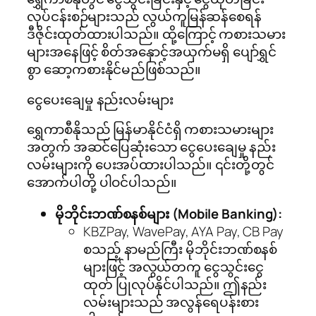
လုပ်ငန်းစဉ်များသည် လွယ်ကူမြန်ဆန်စေရန်
ဒီဇိုင်းထုတ်ထားပါသည်။ ထို့ကြောင့် ကစားသမား
များအနေဖြင့် စိတ်အနှောင့်အယှက်မရှိ ပျော်ရွှင်
စွာ ဆော့ကစားနိုင်မည်ဖြစ်သည်။
ငွေပေးချေမှု နည်းလမ်းများ
ရွှေကာစီနိုသည် မြန်မာနိုင်ငံရှိ ကစားသမားများ
အတွက် အဆင်ပြေဆုံးသော ငွေပေးချေမှု နည်း
လမ်းများကို ပေးအပ်ထားပါသည်။ ၎င်းတို့တွင်
အောက်ပါတို့ ပါဝင်ပါသည်။
မိုဘိုင်းဘဏ်စနစ်များ (Mobile Banking):
KBZPay, WavePay, AYA Pay, CB Pay
စသည့် နာမည်ကြီး မိုဘိုင်းဘဏ်စနစ်
များဖြင့် အလွယ်တကူ ငွေသွင်းငွေ
ထုတ် ပြုလုပ်နိုင်ပါသည်။ ဤနည်း
လမ်းများသည် အလွန်ရေပန်းစား