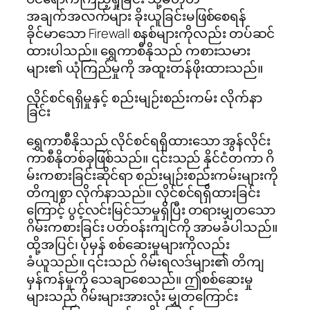
အချက်အလက်များ ခိုးယူခြင်းမဖြစ်စေရန်
ခိုင်မာသော Firewall စနစ်များကိုလည်း တပ်ဆင်
ထားပါသည်။ ရွှေကာစီနိုသည် ကစားသမား
များ၏ ယုံကြည်မှုကို အထူးတန်ဖိုးထားသည်။
လိုင်စင်ရရှိမှုနှင့် စည်းမျဉ်းစည်းကမ်း လိုက်နာ
ခြင်း
ရွှေကာစီနိုသည် လိုင်စင်ရရှိထားသော အွန်လိုင်း
ကာစီနိုတစ်ခုဖြစ်သည်။ ၎င်းသည် နိုင်ငံတကာ ဂိ
မ်းကစားခြင်းဆိုင်ရာ စည်းမျဉ်းစည်းကမ်းများကို
တိကျစွာ လိုက်နာသည်။ လိုင်စင်ရရှိထားခြင်း
ကြောင့် ပွင့်လင်းမြင်သာမှုရှိပြီး တရားမျှတသော
ဂိမ်းကစားခြင်း ပတ်ဝန်းကျင်ကို အာမခံပါသည်။
ထို့အပြင်၊ ပုံမှန် စစ်ဆေးမှုများကိုလည်း
ခံယူသည်။ ၎င်းသည် ဂိမ်းရလဒ်များ၏ တိကျ
မှန်ကန်မှုကို သေချာစေသည်။ ဤစစ်ဆေးမှု
များသည် ဂိမ်းများအားလုံး မျှတကြောင်း