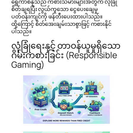
ရွှေကာစီနိုသည် ကစားသမားများအတွက် လုံခြုံ
စိတ်ချရပြီး လွယ်ကူသော ငွေပေးချေမှု
ပတ်ဝန်းကျင်ကို ဖန်တီးပေးထားပါသည်။
ထို့ကြောင့် စိတ်အေးချမ်းသာစွာဖြင့် ကစားနိုင်
ပါသည်။
လုံခြုံရေးနှင့် တာဝန်ယူမှုရှိသော
ဂိမ်းကစားခြင်း (Responsible
Gaming)