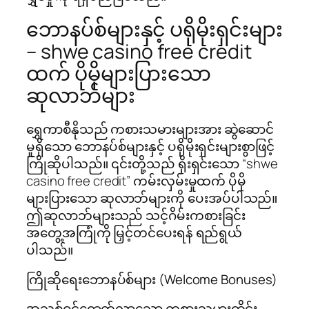
ဘောနပ်စ်များနှင့် ပရိုမိုးရှင်းများ
– shwe casino free credit
ထက် ပိုမိုများပြားသော
ဆုလာဘ်များ
ရွှေကာစီနိုသည် ကစားသမားများအား ဆွဲဆောင်
မှုရှိသော ဘောနပ်စ်များနှင့် ပရိုမိုးရှင်းများစွာဖြင့်
ကြိုဆိုပါသည်။ ၎င်းတို့သည် ရိုးရှင်းသော “shwe
casino free credit” ကမ်းလှမ်းမှုထက် ပိုမို
များပြားသော ဆုလာဘ်များကို ပေးအပ်ပါသည်။
ဤဆုလာဘ်များသည် သင့်ဂိမ်းကစားခြင်း
အတွေ့အကြုံကို မြှင့်တင်ပေးရန် ရည်ရွယ်
ပါသည်။
ကြိုဆိုရေးဘောနပ်စ်များ (Welcome Bonuses)
အသစ်ဝင်ရောက်လာသော ကစားသမားတိုင်း