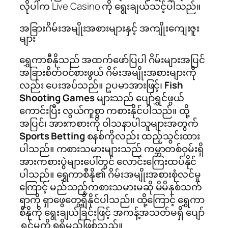
လိုပါက Live Casino ကို ရွေးချယ်သင့်ပါသည်။
အခြားဂိမ်းအမျိုးအစားများနှင့် အကျိုးကျေးဇူး
များ
ရွှေကာစီနိုသည် အထက်ဖော်ပြပါ ဂိမ်းများအပြင်
အခြားစိတ်ဝင်စားဖွယ် ဂိမ်းအမျိုးအစားများကို
လည်း ပေးအပ်သည်။ ဥပမာအားဖြင့်၊
Fish
Shooting Games
များသည် ပျော်ရွှင်ဖွယ်
ကောင်းပြီး လွယ်ကူစွာ ကစားနိုင်ပါသည်။ ထို့
အပြင်၊ အားကစားကို ဝါသနာပါသူများအတွက်
Sports Betting
စနစ်ကိုလည်း ထည့်သွင်းထား
ပါသည်။ ကစားသမားများသည် ကမ္ဘာတစ်ဝှမ်းရှိ
အားကစားပွဲများပေါ်တွင် လောင်းကြေးထပ်နိုင်
ပါသည်။ ရွှေကာစီနို၏ ဂိမ်းအမျိုးအစားစုံလင်မှု
ကြောင့် မည်သည့်ကစားသမားမဆို မိမိနှစ်သက်
ရာကို ရှာဖွေတွေ့ရှိနိုင်ပါသည်။ ထို့ကြောင့် ရွှေကာ
စီနိုကို ရွေးချယ်ခြင်းဖြင့် အကန့်အသတ်မရှိ ပျော်
ရွှင်မှုကို ရရှိမည်ဖြစ်သည်။