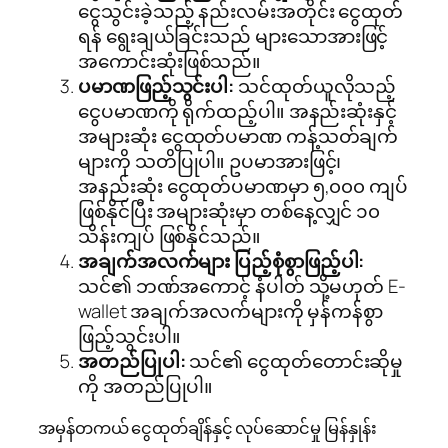
ငွေသွင်းခဲ့သည့် နည်းလမ်းအတိုင်း ငွေထုတ်
ရန် ရွေးချယ်ခြင်းသည် များသောအားဖြင့်
အကောင်းဆုံးဖြစ်သည်။
ပမာဏဖြည့်သွင်းပါ:
သင်ထုတ်ယူလိုသည့်
ငွေပမာဏကို ရိုက်ထည့်ပါ။ အနည်းဆုံးနှင့်
အများဆုံး ငွေထုတ်ပမာဏ ကန့်သတ်ချက်
များကို သတိပြုပါ။ ဥပမာအားဖြင့်၊
အနည်းဆုံး ငွေထုတ်ပမာဏမှာ ၅,၀၀၀ ကျပ်
ဖြစ်နိုင်ပြီး အများဆုံးမှာ တစ်နေ့လျှင် ၁၀
သိန်းကျပ် ဖြစ်နိုင်သည်။
အချက်အလက်များ ပြည့်စုံစွာဖြည့်ပါ:
သင်၏ ဘဏ်အကောင့် နံပါတ် သို့မဟုတ် E-
wallet အချက်အလက်များကို မှန်ကန်စွာ
ဖြည့်သွင်းပါ။
အတည်ပြုပါ:
သင်၏ ငွေထုတ်တောင်းဆိုမှု
ကို အတည်ပြုပါ။
အမှန်တကယ် ငွေထုတ်ချိန်နှင့် လုပ်ဆောင်မှု မြန်နှုန်း