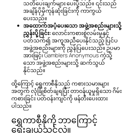
သတိပေးချက်များ ပေးပို့သည်။ ၎င်းသည်
အချိန်ပိုမိုကုန်ဆုံးခြင်းကို ကာကွယ်
ပေးသည်။
အထောက်အပံ့ပေးသော အဖွဲ့အစည်းများသို့
ညွှန်းပို့ခြင်း:
လောင်းကစားစွဲလမ်းမှုနှင့်
ပတ်သက်၍ အကူအညီပေးနိုင်သည့် ပြင်ပ
အဖွဲ့အစည်းများကို ညွှန်ပြပေးသည်။ ဥပမာ
အားဖြင့်၊ Gamblers Anonymous ကဲ့သို့
သော အဖွဲ့အစည်းများသို့ ဆက်သွယ်
နိုင်သည်။
ထို့ကြောင့် ရွှေကာစီနိုသည် ကစားသမားများ
အတွက် လုံခြုံစိတ်ချရပြီး တာဝန်ယူမှုရှိသော ဂိမ်း
ကစားခြင်း ပတ်ဝန်းကျင်ကို ဖန်တီးပေးထား
ပါသည်။
ရွှေကာစီနိုကို ဘာကြောင့်
ရွေးချယ်သင့်လဲ။