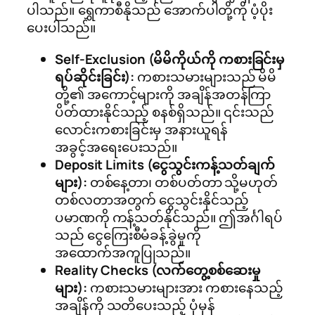
ပါသည်။ ရွှေကာစီနိုသည် အောက်ပါတို့ကို ပံ့ပိုး
ပေးပါသည်။
Self-Exclusion (မိမိကိုယ်ကို ကစားခြင်းမှ
ရပ်ဆိုင်းခြင်း):
ကစားသမားများသည် မိမိ
တို့၏ အကောင့်များကို အချိန်အတန်ကြာ
ပိတ်ထားနိုင်သည့် စနစ်ရှိသည်။ ၎င်းသည်
လောင်းကစားခြင်းမှ အနားယူရန်
အခွင့်အရေးပေးသည်။
Deposit Limits (ငွေသွင်းကန့်သတ်ချက်
များ):
တစ်နေ့တာ၊ တစ်ပတ်တာ သို့မဟုတ်
တစ်လတာအတွက် ငွေသွင်းနိုင်သည့်
ပမာဏကို ကန့်သတ်နိုင်သည်။ ဤအင်္ဂါရပ်
သည် ငွေကြေးစီမံခန့်ခွဲမှုကို
အထောက်အကူပြုသည်။
Reality Checks (လက်တွေ့စစ်ဆေးမှု
များ):
ကစားသမားများအား ကစားနေသည့်
အချိန်ကို သတိပေးသည့် ပုံမှန်