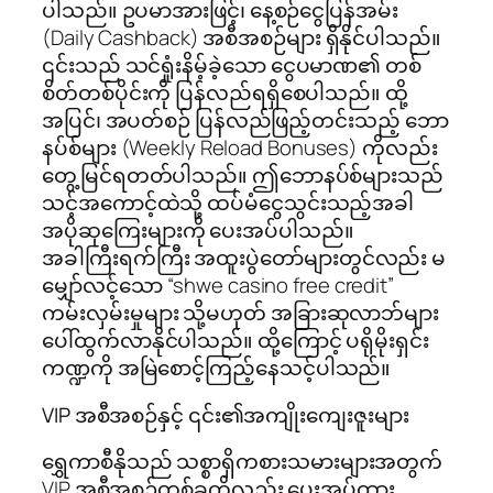
ပါသည်။ ဥပမာအားဖြင့်၊ နေ့စဉ်ငွေပြန်အမ်း
(Daily Cashback) အစီအစဉ်များ ရှိနိုင်ပါသည်။
၎င်းသည် သင်ရှုံးနိမ့်ခဲ့သော ငွေပမာဏ၏ တစ်
စိတ်တစ်ပိုင်းကို ပြန်လည်ရရှိစေပါသည်။ ထို့
အပြင်၊ အပတ်စဉ် ပြန်လည်ဖြည့်တင်းသည့် ဘော
နပ်စ်များ (Weekly Reload Bonuses) ကိုလည်း
တွေ့မြင်ရတတ်ပါသည်။ ဤဘောနပ်စ်များသည်
သင့်အကောင့်ထဲသို့ ထပ်မံငွေသွင်းသည့်အခါ
အပိုဆုကြေးများကို ပေးအပ်ပါသည်။
အခါကြီးရက်ကြီး အထူးပွဲတော်များတွင်လည်း မ
မျှော်လင့်သော “shwe casino free credit”
ကမ်းလှမ်းမှုများ သို့မဟုတ် အခြားဆုလာဘ်များ
ပေါ်ထွက်လာနိုင်ပါသည်။ ထို့ကြောင့် ပရိုမိုးရှင်း
ကဏ္ဍကို အမြဲစောင့်ကြည့်နေသင့်ပါသည်။
VIP အစီအစဉ်နှင့် ၎င်း၏အကျိုးကျေးဇူးများ
ရွှေကာစီနိုသည် သစ္စာရှိကစားသမားများအတွက်
VIP အစီအစဉ်တစ်ခုကိုလည်း ပေးအပ်ထား