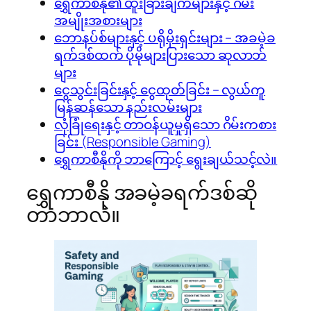
ရွှေကာစီနို၏ ထူးခြားချက်များနှင့် ဂိမ်း
အမျိုးအစားများ
ဘောနပ်စ်များနှင့် ပရိုမိုးရှင်းများ – အခမဲ့ခ
ရက်ဒစ်ထက် ပိုမိုများပြားသော ဆုလာဘ်
များ
ငွေသွင်းခြင်းနှင့် ငွေထုတ်ခြင်း – လွယ်ကူ
မြန်ဆန်သော နည်းလမ်းများ
လုံခြုံရေးနှင့် တာဝန်ယူမှုရှိသော ဂိမ်းကစား
ခြင်း (Responsible Gaming)
ရွှေကာစီနိုကို ဘာကြောင့် ရွေးချယ်သင့်လဲ။
ရွှေကာစီနို အခမဲ့ခရက်ဒစ်ဆို
တာဘာလဲ။