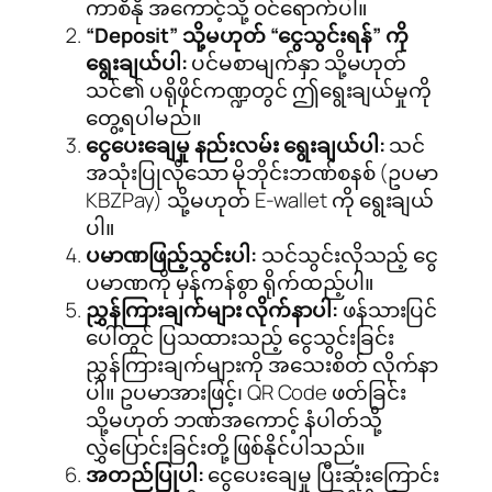
ကာစီနို အကောင့်သို့ ဝင်ရောက်ပါ။
“Deposit” သို့မဟုတ် “ငွေသွင်းရန်” ကို
ရွေးချယ်ပါ:
ပင်မစာမျက်နှာ သို့မဟုတ်
သင်၏ ပရိုဖိုင်ကဏ္ဍတွင် ဤရွေးချယ်မှုကို
တွေ့ရပါမည်။
ငွေပေးချေမှု နည်းလမ်း ရွေးချယ်ပါ:
သင်
အသုံးပြုလိုသော မိုဘိုင်းဘဏ်စနစ် (ဥပမာ
KBZPay) သို့မဟုတ် E-wallet ကို ရွေးချယ်
ပါ။
ပမာဏဖြည့်သွင်းပါ:
သင်သွင်းလိုသည့် ငွေ
ပမာဏကို မှန်ကန်စွာ ရိုက်ထည့်ပါ။
ညွှန်ကြားချက်များ လိုက်နာပါ:
ဖန်သားပြင်
ပေါ်တွင် ပြသထားသည့် ငွေသွင်းခြင်း
ညွှန်ကြားချက်များကို အသေးစိတ် လိုက်နာ
ပါ။ ဥပမာအားဖြင့်၊ QR Code ဖတ်ခြင်း
သို့မဟုတ် ဘဏ်အကောင့် နံပါတ်သို့
လွှဲပြောင်းခြင်းတို့ ဖြစ်နိုင်ပါသည်။
အတည်ပြုပါ:
ငွေပေးချေမှု ပြီးဆုံးကြောင်း