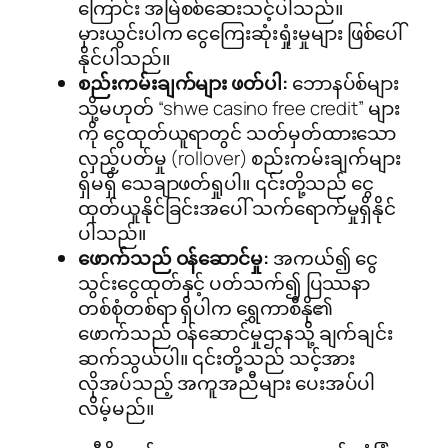
ကြောင်း အမြဲစစ်ဆေးသင့်ပါသည်။
မှားယွင်းပါက ငွေကြေးဆုံးရှုံးမှုများ ဖြစ်ပေါ်
နိုင်ပါသည်။
စည်းကမ်းချက်များ ဖတ်ပါ:
ဘောနပ်စ်များ
သို့မဟုတ် “shwe casino free credit” များ
ကို ငွေထုတ်ယူရာတွင် သတ်မှတ်ထားသော
လှည့်ပတ်မှု (rollover) စည်းကမ်းချက်များ
ရှိမရှိ သေချာဖတ်ရှုပါ။ ၎င်းတို့သည် ငွေ
ထုတ်ယူနိုင်ခြင်းအပေါ် သက်ရောက်မှုရှိနိုင်
ပါသည်။
ဖောက်သည် ဝန်ဆောင်မှု:
အကယ်၍ ငွေ
သွင်းငွေထုတ်နှင့် ပတ်သက်၍ ပြဿနာ
တစ်စုံတစ်ရာ ရှိပါက ရွှေကာစီနို၏
ဖောက်သည် ဝန်ဆောင်မှုဌာနသို့ ချက်ချင်း
ဆက်သွယ်ပါ။ ၎င်းတို့သည် သင့်အား
လိုအပ်သည့် အကူအညီများ ပေးအပ်ပါ
လိမ့်မည်။