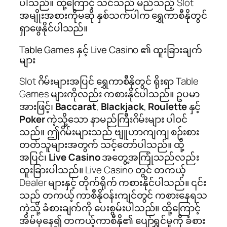
ပါသည်။ ထို့ကြောင့် သင်သည် မည်သည့် Slot
အမျိုးအစားကိုမဆို နှစ်သက်ပါက ရွှေကာစီနိုတွင်
ရှာဖွေနိုင်ပါသည်။
Table Games နှင့် Live Casino ၏ ထူးခြားချက်
များ
Slot ဂိမ်းများအပြင် ရွှေကာစီနိုတွင် ရိုးရာ Table
Games များကိုလည်း ကစားနိုင်ပါသည်။ ဥပမာ
အားဖြင့်၊
Baccarat
,
Blackjack
,
Roulette
နှင့်
Poker
ကဲ့သို့သော နာမည်ကြီးဂိမ်းများ ပါဝင်
သည်။ ဤဂိမ်းများသည် ဗျူဟာကျကျ စဉ်းစား
တတ်သူများအတွက် သင့်တော်ပါသည်။ ထို့
အပြင်၊
Live Casino
အတွေ့အကြုံသည်လည်း
ထူးခြားပါသည်။ Live Casino တွင် တကယ့်
Dealer များနှင့် တိုက်ရိုက် ကစားနိုင်ပါသည်။ ၎င်း
သည် တကယ့် ကာစီနိုဝန်းကျင်တွင် ကစားနေရသ
ကဲ့သို့ ခံစားချက်ကို ပေးစွမ်းပါသည်။ ထို့ကြောင့်
အိမ်မှနေ၍ တကယ့်ကာစီနို၏ ပျော်ရွှင်မှုကို ခံစား