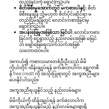
ထည့်ခြင်းကို ရှောင်ကြဉ်ပါ။
စိတ်ဖိစီးမှုအောက်တွင် မကစားပါနှင့်:
စိတ်
ဖိစီးနေချိန် သို့မဟုတ် စိတ်ပိုင်းဆိုင်ရာ မ
တည်ငြိမ်ချိန်တွင် လောင်းကစားခြင်းမှ
ရှောင်ကြဉ်ပါ။
အပန်းဖြေမှုအဖြစ်သာ မြင်ပါ:
လောင်းကစား
ခြင်းကို ငွေရှာသည့် နည်းလမ်းအဖြစ် မမြင်
ဘဲ ဖျော်ဖြေရေးသက်သက်အဖြစ်
သဘောထားပါ။
အကယ်၍ ကစားသမားတစ်ဦးဦးသည် မိမိ
ကိုယ်တိုင် ထိန်းချုပ်ရန် ခက်ခဲလာပါက၊ ရွှေကာစီ
နို free credit ကို အသုံးပြုရာတွင် အကူအညီများ
ပေးနိုင်ပါသည်။
အကူအညီရယူနိုင်သည့် နည်းလမ်းများ
မိမိကိုယ်ကို ထိန်းချုပ်ရန် ခက်ခဲလာပါက
အကူအညီရယူနိုင်မည့် နည်းလမ်းများစွာရှိ