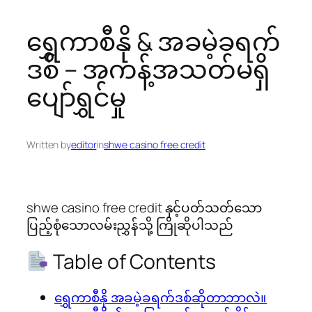
ရွှေကာစီနို & အခမဲ့ခရက်
ဒစ် – အကန့်အသတ်မရှိ
ပျော်ရွှင်မှု
Written by
editor
in
shwe casino free credit
shwe casino free credit နှင့်ပတ်သတ်သော
ပြည့်စုံသောလမ်းညွှန်သို့ ကြိုဆိုပါသည်
Table of Contents
ရွှေကာစီနို အခမဲ့ခရက်ဒစ်ဆိုတာဘာလဲ။