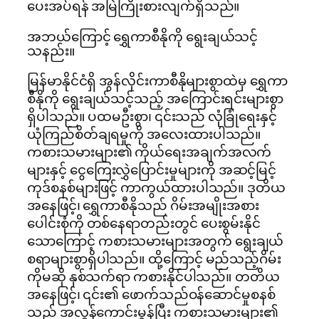
ပေးအပ်ရန် အမြဲကြိုးစားလျက်ရှိသည်။
အဘယ်ကြောင့် ရွှေကာစီနိုကို ရွေးချယ်သင့်
သနည်း။
မြန်မာနိုင်ငံရှိ အွန်လိုင်းကာစီနိုများစွာထဲမှ ရွှေကာ
စီနိုကို ရွေးချယ်သင့်သည့် အကြောင်းရင်းများစွာ
ရှိပါသည်။ ပထမဦးစွာ၊ ၎င်းသည် လုံခြုံရေးနှင့်
ယုံကြည်စိတ်ချရမှုကို အလေးထားပါသည်။
ကစားသမားများ၏ ကိုယ်ရေးအချက်အလက်
များနှင့် ငွေကြေးလွှဲပြောင်းမှုများကို အဆင့်မြင့်
ကုဒ်စနစ်များဖြင့် ကာကွယ်ထားပါသည်။ ဒုတိယ
အနေဖြင့်၊ ရွှေကာစီနိုသည် ဂိမ်းအမျိုးအစား
ပေါင်းစုံကို တစ်နေရာတည်းတွင် ပေးစွမ်းနိုင်
သောကြောင့် ကစားသမားများအတွက် ရွေးချယ်
စရာများစွာရှိပါသည်။ ထို့ကြောင့် မည်သည့်ဂိမ်း
ကိုမဆို နှစ်သက်ရာ ကစားနိုင်ပါသည်။ တတိယ
အနေဖြင့်၊ ၎င်း၏ ဖောက်သည်ဝန်ဆောင်မှုစနစ်
သည် အလွန်ကောင်းမွန်ပြီး ကစားသမားများ၏