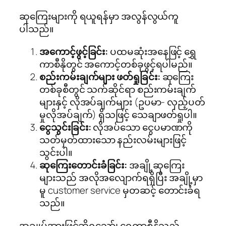
ဆုကြေးများကို ရယူရန်မှာ အလွန်လွယ်ကူ
ပါသည်။
အကောင့်ဖွင့်ခြင်း:
ပထမဆုံးအနေဖြင့် ရွှေ
ကာစီနိုတွင် အကောင့်တစ်ခုဖွင့်ရပါမည်။
စည်းကမ်းချက်များ ဖတ်ရှုခြင်း:
ဆုကြေး
တစ်ခုစီတွင် သက်ဆိုင်ရာ စည်းကမ်းချက်
များနှင့် လိုအပ်ချက်များ (ဥပမာ- လှည့်ပတ်
မှုလိုအပ်ချက်) ရှိသဖြင့် သေချာဖတ်ရှုပါ။
ငွေသွင်းခြင်း:
လိုအပ်သော ငွေပမာဏကို
သတ်မှတ်ထားသော နည်းလမ်းများဖြင့်
သွင်းပါ။
ဆုကြေးတောင်းခံခြင်း:
အချို့ဆုကြေး
များသည် အလိုအလျောက်ရရှိပြီး အချို့မှာ
မူ customer service မှတဆင့် တောင်းခံရ
သည်။
အချုပ်အားဖြင့်ဆိုရသော်၊ ရွှေကာစီနိုသည်