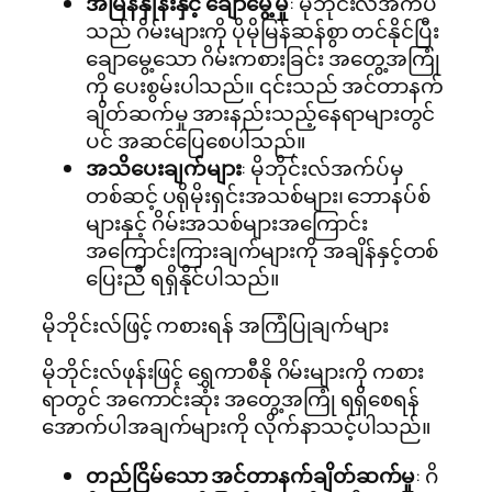
အမြန်နှုန်းနှင့် ချောမွေ့မှု
: မိုဘိုင်းလ်အက်ပ်
သည် ဂိမ်းများကို ပိုမိုမြန်ဆန်စွာ တင်နိုင်ပြီး
ချောမွေ့သော ဂိမ်းကစားခြင်း အတွေ့အကြုံ
ကို ပေးစွမ်းပါသည်။ ၎င်းသည် အင်တာနက်
ချိတ်ဆက်မှု အားနည်းသည့်နေရာများတွင်
ပင် အဆင်ပြေစေပါသည်။
အသိပေးချက်များ
: မိုဘိုင်းလ်အက်ပ်မှ
တစ်ဆင့် ပရိုမိုးရှင်းအသစ်များ၊ ဘောနပ်စ်
များနှင့် ဂိမ်းအသစ်များအကြောင်း
အကြောင်းကြားချက်များကို အချိန်နှင့်တစ်
ပြေးညီ ရရှိနိုင်ပါသည်။
မိုဘိုင်းလ်ဖြင့် ကစားရန် အကြံပြုချက်များ
မိုဘိုင်းလ်ဖုန်းဖြင့် ရွှေကာစီနို ဂိမ်းများကို ကစား
ရာတွင် အကောင်းဆုံး အတွေ့အကြုံ ရရှိစေရန်
အောက်ပါအချက်များကို လိုက်နာသင့်ပါသည်။
တည်ငြိမ်သော အင်တာနက်ချိတ်ဆက်မှု
: ဂိ