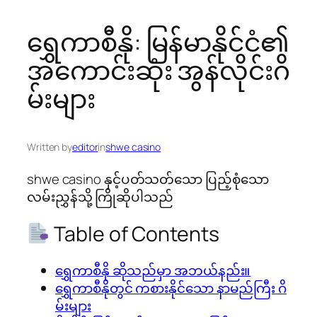
ရွှေကာစီနို: မြန်မာနိုင်ငံ၏
အကောင်းဆုံး အွန်လိုင်းဂိ
မ်းများ
Written by
editor
in
shwe casino
shwe casino နှင့်ပတ်သတ်သော ပြည့်စုံသော
လမ်းညွှန်သို့ ကြိုဆိုပါသည်
Table of Contents
ရွှေကာစီနို ဆိုသည်မှာ အဘယ်နည်း။
ရွှေကာစီနိုတွင် ကစားနိုင်သော နာမည်ကြီး ဂိ
မ်းများ