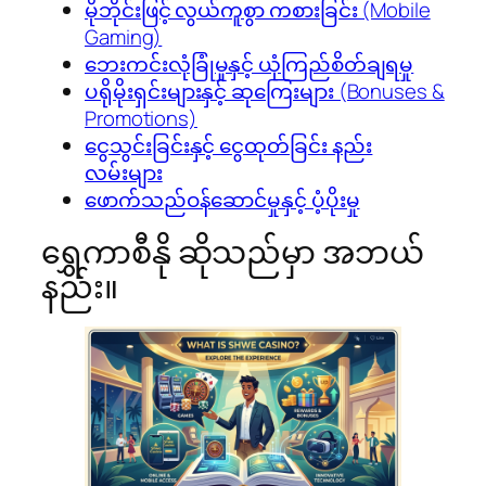
မိုဘိုင်းဖြင့် လွယ်ကူစွာ ကစားခြင်း (Mobile
Gaming)
ဘေးကင်းလုံခြုံမှုနှင့် ယုံကြည်စိတ်ချရမှု
ပရိုမိုးရှင်းများနှင့် ဆုကြေးများ (Bonuses &
Promotions)
ငွေသွင်းခြင်းနှင့် ငွေထုတ်ခြင်း နည်း
လမ်းများ
ဖောက်သည်ဝန်ဆောင်မှုနှင့် ပံ့ပိုးမှု
ရွှေကာစီနို ဆိုသည်မှာ အဘယ်
နည်း။