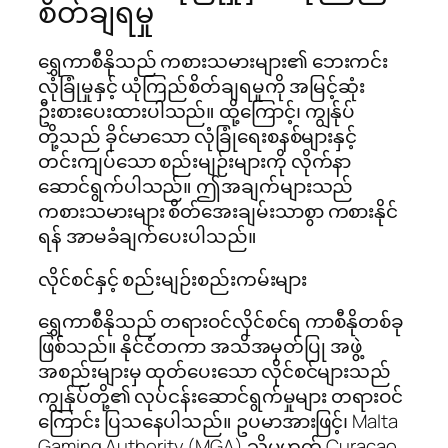
စိတ်ချရမှု
ရွှေကာစီနိုသည် ကစားသမားများ၏ ဘေးကင်း
လုံခြုံမှုနှင့် ယုံကြည်စိတ်ချရမှုကို အမြင့်ဆုံး
ဦးစားပေးထားပါသည်။ ထို့ကြောင့်၊ ကျွန်ုပ်
တို့သည် ခိုင်မာသော လုံခြုံရေးစနစ်များနှင့်
တင်းကျပ်သော စည်းမျဉ်းများကို လိုက်နာ
ဆောင်ရွက်ပါသည်။ ဤအချက်များသည်
ကစားသမားများ စိတ်အေးချမ်းသာစွာ ကစားနိုင်
ရန် အာမခံချက်ပေးပါသည်။
လိုင်စင်နှင့် စည်းမျဉ်းစည်းကမ်းများ
ရွှေကာစီနိုသည် တရားဝင်လိုင်စင်ရ ကာစီနိုတစ်ခု
ဖြစ်သည်။ နိုင်ငံတကာ အသိအမှတ်ပြု အဖွဲ့
အစည်းများမှ ထုတ်ပေးသော လိုင်စင်များသည်
ကျွန်ုပ်တို့၏ လုပ်ငန်းဆောင်ရွက်မှုများ တရားဝင်
ကြောင်း ပြသနေပါသည်။ ဥပမာအားဖြင့်၊ Malta
Gaming Authority (MGA) သို့မဟုတ် Curacao