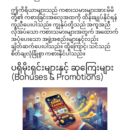
ဤကိရိယာများသည် ကစားသမားများအား မိမိ
တို့၏ ကစားခြင်းအလေ့အထကို ထိန်းချုပ်နိုင်ရန်
ကူညီပေးပါသည်။ ကျွန်ုပ်တို့သည် အကူအညီ
လိုအပ်သော ကစားသမားများအတွက် အထောက်
အပံ့ပေးသော အဖွဲ့အစည်းများနှင့်လည်း
ချိတ်ဆက်ပေးပါသည်။ ထို့ကြောင့်၊ သင်သည်
စိတ်ချလုံခြုံစွာ ကစားနိုင်ပါသည်။
ပရိုမိုးရှင်းများနှင့် ဆုကြေးများ
(Bonuses & Promotions)