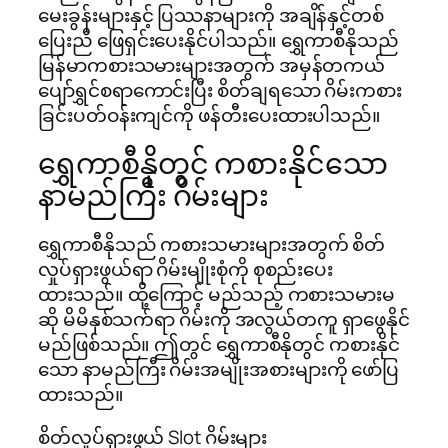
မေးခွန်းများနှင့် ပြဿနာများကို အချိန်နှင့်တစ်
ပြေးညီ ဖြေရှင်းပေးနိုင်ပါသည်။ ရွှေကာစီနိုသည်
မြန်မာကစားသမားများအတွက် အမှန်တကယ်
ပျော်ရွှင်စရာကောင်းပြီး စိတ်ချရသော ဂိမ်းကစား
ခြင်းပတ်ဝန်းကျင်ကို ဖန်တီးပေးထားပါသည်။
ရွှေကာစီနိုတွင် ကစားနိုင်သော
နာမည်ကြီး ဂိမ်းများ
ရွှေကာစီနိုသည် ကစားသမားများအတွက် စိတ်
လှုပ်ရှားဖွယ်ရာ ဂိမ်းမျိုးစုံကို စုစည်းပေး
ထားသည်။ ထို့ကြောင့် မည်သည့် ကစားသမားမ
ဆို မိမိနှစ်သက်ရာ ဂိမ်းကို အလွယ်တကူ ရှာဖွေနိုင်
မည်ဖြစ်သည်။ ဤတွင် ရွှေကာစီနိုတွင် ကစားနိုင်
သော နာမည်ကြီး ဂိမ်းအမျိုးအစားများကို ဖော်ပြ
ထားသည်။
စိတ်လှုပ်ရှားဖွယ် Slot ဂိမ်းများ