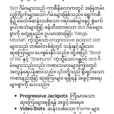
Slot ဂိမ်းများသည် ကာစီနိုလောကတွင် အမြဲတမ်း
လူကြိုက်များသော ဂိမ်းများဖြစ်သည်။ ရွှေကာစီ
နို၌ ခေတ်မီဆန်းသစ်သော ဂရပ်ဖစ်များနှင့် စွဲမက်
ဖွယ်အသံများဖြင့် ဖန်တီးထားသော slot ဂိမ်းများ
စွာကို တွေ့ရမည်။ ဥပမာအားဖြင့်၊ “Mega
Moolah” ကဲ့သို့သော progressive jackpot slot
များသည် တစ်ခါတစ်ရံတွင် သန်းနှင့်ချီသော
ဆုကြေးများ ပေးစွမ်းနိုင်သည်။ ထို့အပြင် “Book
of Ra” နှင့် “Starburst” ကဲ့သို့သော ဂန္ထဝင် slot ဂိ
မ်းများသည်လည်း ကစားသမားများကြားတွင်
အလွန်ရေပန်းစားသည်။ ၎င်းတို့သည် ရိုးရှင်းသော
ကစားနည်းဖြင့် ဆုကြေးများ ရရှိရန် အခွင့်အရေး
များစွာကို ပေးသည်။
Progressive Jackpots
: ကြီးမားသော
ဆုကြေးများရရှိရန် အခွင့်အရေး။
Video Slots
: ဆန်းသစ်သော theme များ