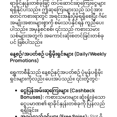
ရာခိုင်နှုန်းတစ်ခုဖြင့် ထပ်ဆောင်းဆုကြေးငွေများ
ရရှိနိုင်ပါသည်။ ဤဆုကြေးများသည် သင့်အား
စတင်ကစားရာတွင် အရင်းအနှီးပိုမိုရရှိစေပြီး ဂိမ်း
အမျိုးအစားများစွာကို စမ်းသပ်နိုင်ရန် ကူညီပေး
ပါသည်။ အမှန်စင်စစ်၊ ၎င်းသည် ကစားသမား
သစ်များအတွက် အကောင်းဆုံးစတင်ခြင်းတစ်ခု
ပင် ဖြစ်ပါသည်။
နေ့စဉ်/အပတ်စဉ် ပရိုမိုးရှင်းများ (Daily/Weekly
Promotions)
ရွှေကာစီနိုသည် နေ့စဉ်နှင့်အပတ်စဉ် ပုံမှန်ပရိုမိုး
ရှင်းများကိုလည်း ပေးအပ်သည်။ ၎င်းတို့တွင်-
ငွေပြန်အမ်းဆုကြေးများ (Cashback
Bonuses):
ကစားသမားများ ဆုံးရှုံးခဲ့သော
ငွေပမာဏ၏ ရာခိုင်နှုန်းတစ်ခုကို ပြန်လည်
ရရှိခြင်း။
အခမဲ့လှည့်ခွင့်များ (Free Spins):
Slot ဂိ