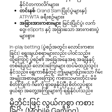
နိုင်ငံတကာလိဂ်များ။
တင်းနစ်
: Grand Slam ပြိုင်ပွဲများနှင့်
ATP/WTA ခရီးစဉ်များ။
အခြားအားကစားများ
: မြင်းပြိုင်ပွဲ၊ လက်
ဝှေ့၊ eSports နှင့် အခြားသော အားကစားပွဲ
များစွာ။
In-play betting (ပွဲစဉ်အတွင်း လောင်းကစား
ခြင်း) ရွေးချယ်စရာများလည်း ပါဝင်သည်။
ထို့ကြောင့် ပွဲစဉ်၏ အခြေအနေအရ အချိန်နှင့်
တစ်ပြေးညီ လောင်းကြေးများ ထပ်မံထည့်သွင်း
နိုင်သည်။ ရွှေကာစီနိုတွင် ဤမျှများပြားသော ဂိမ်း
အမျိုးအစားများကြောင့် ကစားသမားတိုင်း မိမိ
စိတ်ကြိုက် ဂိမ်းကို ရှာဖွေနိုင်ပြီး စိတ်လှုပ်ရှား
ဖွယ်ရာ အတွေ့အကြုံများကို ရရှိနိုင်ပါသည်။
မိုဘိုင်းဖြင့် လွယ်ကူစွာ ကစား
ခြင်း (Mobile Gaming)