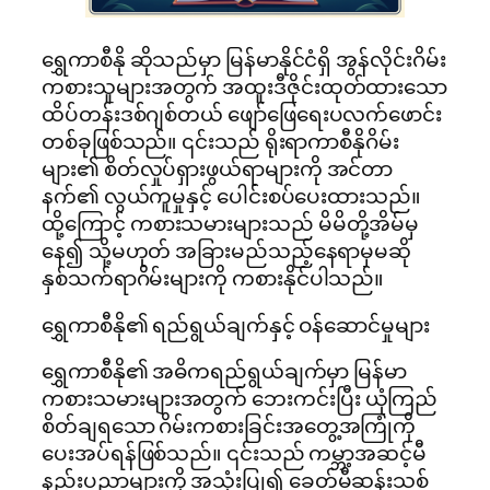
ရွှေကာစီနို ဆိုသည်မှာ မြန်မာနိုင်ငံရှိ အွန်လိုင်းဂိမ်း
ကစားသူများအတွက် အထူးဒီဇိုင်းထုတ်ထားသော
ထိပ်တန်းဒစ်ဂျစ်တယ် ဖျော်ဖြေရေးပလက်ဖောင်း
တစ်ခုဖြစ်သည်။ ၎င်းသည် ရိုးရာကာစီနိုဂိမ်း
များ၏ စိတ်လှုပ်ရှားဖွယ်ရာများကို အင်တာ
နက်၏ လွယ်ကူမှုနှင့် ပေါင်းစပ်ပေးထားသည်။
ထို့ကြောင့် ကစားသမားများသည် မိမိတို့အိမ်မှ
နေ၍ သို့မဟုတ် အခြားမည်သည့်နေရာမှမဆို
နှစ်သက်ရာဂိမ်းများကို ကစားနိုင်ပါသည်။
ရွှေကာစီနို၏ ရည်ရွယ်ချက်နှင့် ဝန်ဆောင်မှုများ
ရွှေကာစီနို၏ အဓိကရည်ရွယ်ချက်မှာ မြန်မာ
ကစားသမားများအတွက် ဘေးကင်းပြီး ယုံကြည်
စိတ်ချရသော ဂိမ်းကစားခြင်းအတွေ့အကြုံကို
ပေးအပ်ရန်ဖြစ်သည်။ ၎င်းသည် ကမ္ဘာ့အဆင့်မီ
နည်းပညာများကို အသုံးပြု၍ ခေတ်မီဆန်းသစ်