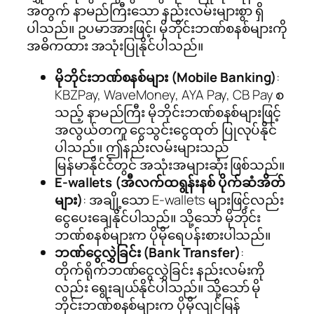
အတွက် နာမည်ကြီးသော နည်းလမ်းများစွာ ရှိ
ပါသည်။ ဥပမာအားဖြင့်၊ မိုဘိုင်းဘဏ်စနစ်များကို
အဓိကထား အသုံးပြုနိုင်ပါသည်။
မိုဘိုင်းဘဏ်စနစ်များ (Mobile Banking)
:
KBZPay, WaveMoney, AYA Pay, CB Pay စ
သည့် နာမည်ကြီး မိုဘိုင်းဘဏ်စနစ်များဖြင့်
အလွယ်တကူ ငွေသွင်းငွေထုတ် ပြုလုပ်နိုင်
ပါသည်။ ဤနည်းလမ်းများသည်
မြန်မာနိုင်ငံတွင် အသုံးအများဆုံး ဖြစ်သည်။
E-wallets (အီလက်ထရွန်းနစ် ပိုက်ဆံအိတ်
များ)
: အချို့သော E-wallets များဖြင့်လည်း
ငွေပေးချေနိုင်ပါသည်။ သို့သော် မိုဘိုင်း
ဘဏ်စနစ်များက ပိုမိုရေပန်းစားပါသည်။
ဘဏ်ငွေလွှဲခြင်း (Bank Transfer)
:
တိုက်ရိုက်ဘဏ်ငွေလွှဲခြင်း နည်းလမ်းကို
လည်း ရွေးချယ်နိုင်ပါသည်။ သို့သော် မို
ဘိုင်းဘဏ်စနစ်များက ပိုမိုလျင်မြန်