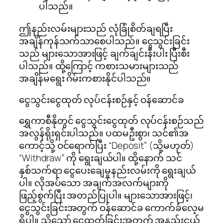
ပါသည်။
ဤနည်းလမ်းများသည် လုံခြုံစိတ်ချရပြီး
အချိန်ကုန်သက်သာစေပါသည်။ ငွေသွင်းခြင်း
သည် များသောအားဖြင့် ချက်ချင်းနီးပါး ပြီးစီး
ပါသည်။ ထို့ကြောင့် ကစားသမားများသည်
အချိန်မရွေး ဂိမ်းကစားနိုင်ပါသည်။
ငွေသွင်းငွေထုတ် လုပ်ငန်းစဉ်နှင့် ဝန်ဆောင်ခ
ရွှေကာစီနိုတွင် ငွေသွင်းငွေထုတ် လုပ်ငန်းစဉ်သည်
အလွန်ရိုးရှင်းပါသည်။ ပထမဦးစွာ၊ သင်၏အ
ကောင့်သို့ ဝင်ရောက်ပြီး “Deposit” (သို့မဟုတ်)
“Withdraw” ကို ရွေးချယ်ပါ။ ထို့နောက် သင်
နှစ်သက်ရာ ငွေပေးချေမှုနည်းလမ်းကို ရွေးချယ်
ပါ။ လိုအပ်သော အချက်အလက်များကို
ဖြည့်စွက်ပြီး အတည်ပြုပါ။ များသောအားဖြင့်၊
ငွေသွင်းခြင်းအတွက် ဝန်ဆောင်ခ ကောက်ခံလေ့မ
ရှိပါ။ သို့သော် ငွေထုတ်ခြင်းအတွက် အနည်းငယ်