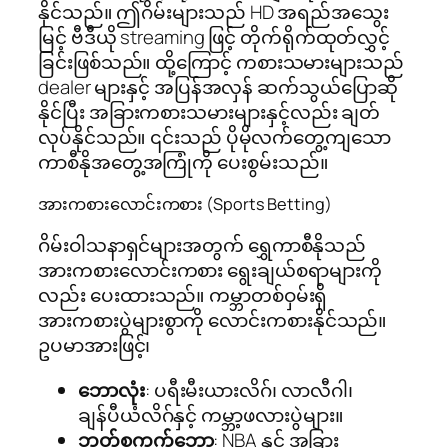
နိုင်သည်။ ဤဂိမ်းများသည် HD အရည်အသွေး
မြင့် ဗီဒီယို streaming ဖြင့် တိုက်ရိုက်ထုတ်လွှင့်
ခြင်းဖြစ်သည်။ ထို့ကြောင့် ကစားသမားများသည်
dealer များနှင့် အပြန်အလှန် ဆက်သွယ်ပြောဆို
နိုင်ပြီး အခြားကစားသမားများနှင့်လည်း ချတ်
လုပ်နိုင်သည်။ ၎င်းသည် ပိုမိုလက်တွေ့ကျသော
ကာစီနိုအတွေ့အကြုံကို ပေးစွမ်းသည်။
အားကစားလောင်းကစား (Sports Betting)
ဂိမ်းဝါသနာရှင်များအတွက် ရွှေကာစီနိုသည်
အားကစားလောင်းကစား ရွေးချယ်စရာများကို
လည်း ပေးထားသည်။ ကမ္ဘာတစ်ဝှမ်းရှိ
အားကစားပွဲများစွာကို လောင်းကစားနိုင်သည်။
ဥပမာအားဖြင့်၊
ဘောလုံး
: ပရီးမီးယားလိဂ်၊ လာလီဂါ၊
ချန်ပီယံလိဂ်နှင့် ကမ္ဘာ့ဖလားပွဲများ။
ဘတ်စကက်ဘော
: NBA နှင့် အခြား