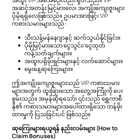
အထူး VIP အစီအစဉ်လည်း ရှိပါသည်။ VIP
အဆင့်အတန်း မြင့်မားလေ၊ အကျိုးကျေးဇူးများ
ပိုမိုရရှိလေဖြစ်သည်။ ဥပမာအားဖြင့်၊ VIP
ကစားသမားများသည်-
သီးသန့်မန်နေဂျာနှင့် ဆက်သွယ်နိုင်ခြင်း။
ပိုမိုမြင့်မားသော ငွေသွင်း/ငွေထုတ်
ကန့်သတ်ချက်များ။
အထူးပရိုမိုးရှင်းများနှင့် လက်ဆောင်များ။
မွေးနေ့ဆုကြေးများ။
ဤအကျိုးကျေးဇူးများသည် VIP ကစားသမား
များအတွက် ထူးခြားသော အတွေ့အကြုံကို ပေး
စွမ်းသည်။ အမှန်ဆိုရသော်၊ ၎င်းသည် ရွှေကာစီ
နို၏ ကစားသမားများအပေါ်ထားရှိသော တန်ဖိုး
ထားမှုကို ပြသခြင်းပင် ဖြစ်သည်။
ဆုကြေးများရယူရန် နည်းလမ်းများ (How to
Claim Bonuses)