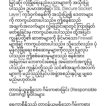
မြင့်ဆုံး လုံခြုံရေးနည်းပညာများကို အသုံးပြု
ပါသည်။ ဥပမာအားဖြင့်၊ SSL (Secure Socket
Layer) ကုဒ်ဝှက်စနစ်ကို အသုံးပြု၍ ဒေတာများ
ကို ကာကွယ်ထားပါသည်။ ဤစနစ်သည်
အချက်အလက်များ လွှဲပြောင်းရာတွင် ကြားဖြတ်
ဖတ်ရှုခြင်းမှ ကာကွယ်ပေးပါသည်။ ထို့အပြင်၊
ကျွန်ုပ်တို့၏ ဆာဗာများကို ခိုင်မာသော Firewall
များဖြင့် ကာကွယ်ထားပါသည်။ သို့သော်လည်း၊ ပုံ
မှန်လုံခြုံရေး စစ်ဆေးမှုများကိုလည်း ပြုလုပ်
ပါသည်။ ဤစစ်ဆေးမှုများသည် စနစ်အား
အမြဲတမ်း ဘေးကင်းစေရန် အထောက်အကူပြု
ပါသည်။ ကျွန်ုပ်တို့သည် သင်၏အချက်အလက်
များကို မည်သည့်ပြင်ပအဖွဲ့အစည်းနှင့်မျှ မျှဝေ
မည်မဟုတ်ပါ။
တာဝန်ယူမှုရှိသော ဂိမ်းကစားခြင်း (Responsible
Gaming) မူဝါဒများ
ရွှေကာစီနိုသည် တာဝန်ယူမှုရှိသော ဂိမ်းကစား