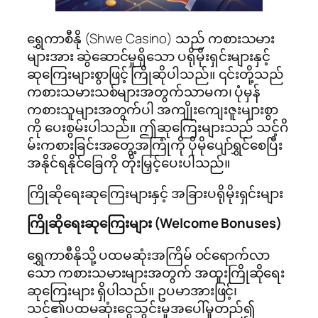
ရွှေကာစီနို (Shwe Casino) သည် ကစားသမား
များအား ဆွဲဆောင်မှုရှိသော ပရိုမိုးရှင်းများနှင့်
ဆုကြေးများစွာဖြင့် ကြိုဆိုပါသည်။ ၎င်းတို့သည်
ကစားသမားသစ်များအတွက်သာမက၊ ပုံမှန်
ကစားသူများအတွက်ပါ အကျိုးကျေးဇူးများစွာ
ကို ပေးစွမ်းပါသည်။ ဤဆုကြေးများသည် သင့်ဂိ
မ်းကစားခြင်းအတွေ့အကြုံကို ပိုမိုပျော်ရွှင်စေပြီး
အနိုင်ရနိုင်ခြေကို တိုးမြှင့်ပေးပါသည်။
ကြိုဆိုရေးဆုကြေးများနှင့် အခြားပရိုမိုးရှင်းများ
ကြိုဆိုရေးဆုကြေးများ (Welcome Bonuses)
ရွှေကာစီနိုသို့ ပထမဆုံးအကြိမ် ဝင်ရောက်လာ
သော ကစားသမားများအတွက် အထူးကြိုဆိုရေး
ဆုကြေးများ ရှိပါသည်။ ဥပမာအားဖြင့်၊
သင်၏ပထမဆုံးငွေသွင်းမှုအပေါ်မူတည်၍