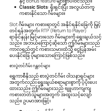
နှင့် bonus feature များစွာပါဝင်သည်။
Classic Slots
: ရိုးရှင်းပြီး အလွယ်တကူ
ကစားနိုင်သော ဂိမ်းများ။
Slot ဂိမ်းများ ကစားရာတွင် အနိုင်ရနိုင်ခြေကို မြှင့်
တင်ရန်အတွက်၊ RTP (Return to Player)
ရာခိုင်နှုန်း မြင့်မားသော ဂိမ်းများကို ရွေးချယ်သင့်
သည်။ အဘယ်ကြောင့်ဆိုသော် ဤဂိမ်းများသည်
ကာလရှည်တွင် ကစားသမားထံသို့ ငွေပြန်အမ်း
ပေးနိုင်ခြေ ပိုများသောကြောင့်ဖြစ်သည်။
စားပွဲတင်ဂိမ်း ဂန္တဝင်များ
ရွှေကာစီနိုသည် စားပွဲတင်ဂိမ်း ဝါသနာရှင်များ
အတွက်လည်း ရွေးချယ်စရာများစွာကို ပံ့ပိုးပေး
ထားသည်။ ဤဂိမ်းများသည် ဗျူဟာကျကျ
ကစားတတ်သူများအတွက် အထူးသင့်လျော်
သည်။ ဥပမာအားဖြင့်၊