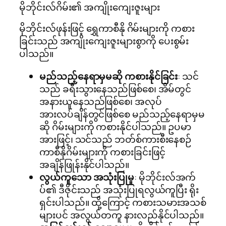
မိုဘိုင်းလ်ဂိမ်း၏ အကျိုးကျေးဇူးများ
မိုဘိုင်းလ်ဖုန်းဖြင့် ရွှေကာစီနို ဂိမ်းများကို ကစား
ခြင်းသည် အကျိုးကျေးဇူးများစွာကို ပေးစွမ်း
ပါသည်။
မည်သည့်နေရာမှမဆို ကစားနိုင်ခြင်း
: သင်
သည် ခရီးသွားနေသည်ဖြစ်စေ၊ အိမ်တွင်
အနားယူနေသည်ဖြစ်စေ၊ အလုပ်
အားလပ်ချိန်တွင်ဖြစ်စေ မည်သည့်နေရာမှမ
ဆို ဂိမ်းများကို ကစားနိုင်ပါသည်။ ဥပမာ
အားဖြင့်၊ သင်သည် ဘတ်စ်ကားစီးနေစဉ်
ကာစီနိုဂိမ်းများကို ကစားခြင်းဖြင့်
အချိန်ဖြုန်းနိုင်ပါသည်။
လွယ်ကူသော အသုံးပြုမှု
: မိုဘိုင်းလ်အက်
ပ်၏ ဒီဇိုင်းသည် အသုံးပြုရလွယ်ကူပြီး ရိုး
ရှင်းပါသည်။ ထို့ကြောင့် ကစားသမားအသစ်
များပင် အလွယ်တကူ နားလည်နိုင်ပါသည်။