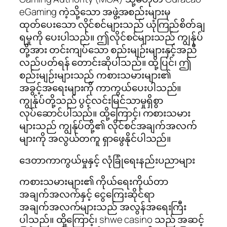
eGaming ကဲ့သို့သော အဖွဲ့အစည်းများမှ
ထုတ်ပေးသော လိုင်စင်များသည် ယုံကြည်စိတ်ချ
ရမှုကို ပေးပါသည်။ ဤလိုင်စင်များသည် ကျွန်ုပ်
တို့အား တင်းကျပ်သော စည်းမျဉ်းများနှင့်အညီ
လည်ပတ်ရန် တောင်းဆိုပါသည်။ ထို့ပြင်၊ ဤ
စည်းမျဉ်းများသည် ကစားသမားများ၏
အခွင့်အရေးများကို ကာကွယ်ပေးပါသည်။
ကျွန်ုပ်တို့သည် ပွင့်လင်းမြင်သာမှုရှိစွာ
လုပ်ဆောင်ပါသည်။ ထို့ကြောင့်၊ ကစားသမား
များသည် ကျွန်ုပ်တို့၏ လိုင်စင်အချက်အလက်
များကို အလွယ်တကူ ရှာဖွေနိုင်ပါသည်။
ဒေတာကာကွယ်မှုနှင့် လုံခြုံရေးနည်းပညာများ
ကစားသမားများ၏ ကိုယ်ရေးကိုယ်တာ
အချက်အလက်နှင့် ငွေကြေးဆိုင်ရာ
အချက်အလက်များသည် အလွန်အရေးကြီး
ပါသည်။ ထို့ကြောင့်၊ shwe casino သည် အဆင့်