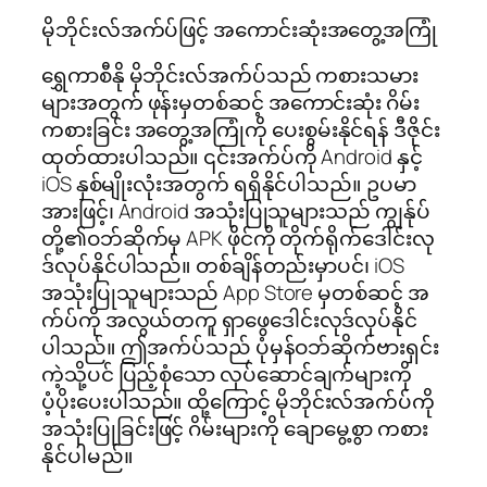
မိုဘိုင်းလ်အက်ပ်ဖြင့် အကောင်းဆုံးအတွေ့အကြုံ
ရွှေကာစီနို မိုဘိုင်းလ်အက်ပ်သည် ကစားသမား
များအတွက် ဖုန်းမှတစ်ဆင့် အကောင်းဆုံး ဂိမ်း
ကစားခြင်း အတွေ့အကြုံကို ပေးစွမ်းနိုင်ရန် ဒီဇိုင်း
ထုတ်ထားပါသည်။ ၎င်းအက်ပ်ကို Android နှင့်
iOS နှစ်မျိုးလုံးအတွက် ရရှိနိုင်ပါသည်။ ဥပမာ
အားဖြင့်၊ Android အသုံးပြုသူများသည် ကျွန်ုပ်
တို့၏ဝဘ်ဆိုက်မှ APK ဖိုင်ကို တိုက်ရိုက်ဒေါင်းလု
ဒ်လုပ်နိုင်ပါသည်။ တစ်ချိန်တည်းမှာပင်၊ iOS
အသုံးပြုသူများသည် App Store မှတစ်ဆင့် အ
က်ပ်ကို အလွယ်တကူ ရှာဖွေဒေါင်းလုဒ်လုပ်နိုင်
ပါသည်။ ဤအက်ပ်သည် ပုံမှန်ဝဘ်ဆိုက်ဗားရှင်း
ကဲ့သို့ပင် ပြည့်စုံသော လုပ်ဆောင်ချက်များကို
ပံ့ပိုးပေးပါသည်။ ထို့ကြောင့် မိုဘိုင်းလ်အက်ပ်ကို
အသုံးပြုခြင်းဖြင့် ဂိမ်းများကို ချောမွေ့စွာ ကစား
နိုင်ပါမည်။