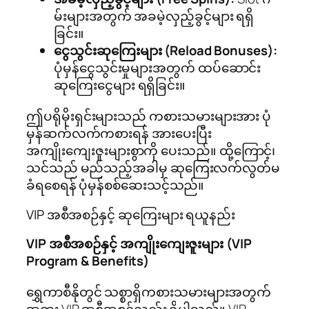
မ်းများအတွက် အခမဲ့လှည့်ခွင့်များ ရရှိ
ခြင်း။
ငွေသွင်းဆုကြေးများ (Reload Bonuses):
ပုံမှန်ငွေသွင်းမှုများအတွက် ထပ်ဆောင်း
ဆုကြေးငွေများ ရရှိခြင်း။
ဤပရိုမိုးရှင်းများသည် ကစားသမားများအား ပုံ
မှန်ဆက်လက်ကစားရန် အားပေးပြီး
အကျိုးကျေးဇူးများစွာကို ပေးသည်။ ထို့ကြောင့်၊
သင်သည် မည်သည့်အခါမှ ဆုကြေးလက်လွတ်မ
ခံရစေရန် ပုံမှန်စစ်ဆေးသင့်သည်။
VIP အစီအစဉ်နှင့် ဆုကြေးများ ရယူနည်း
VIP အစီအစဉ်နှင့် အကျိုးကျေးဇူးများ (VIP
Program & Benefits)
ရွှေကာစီနိုတွင် သစ္စာရှိကစားသမားများအတွက်