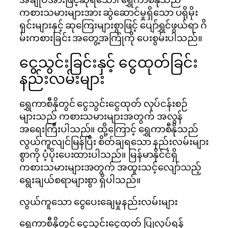
ကစားသမားများအား ဆွဲဆောင်မှုရှိသော ပရိုမိုး
ရှင်းများနှင့် ဆုကြေးများစွာဖြင့် ပျော်ရွှင်ဖွယ်ရာ ဂိ
မ်းကစားခြင်း အတွေ့အကြုံကို ပေးစွမ်းပါသည်။
ငွေသွင်းခြင်းနှင့် ငွေထုတ်ခြင်း
နည်းလမ်းများ
ရွှေကာစီနိုတွင် ငွေသွင်းငွေထုတ် လုပ်ငန်းစဉ်
များသည် ကစားသမားများအတွက် အလွန်
အရေးကြီးပါသည်။ ထို့ကြောင့် ရွှေကာစီနိုသည်
လွယ်ကူလျင်မြန်ပြီး စိတ်ချရသော နည်းလမ်းများ
စွာကို ပံ့ပိုးပေးထားပါသည်။ မြန်မာနိုင်ငံရှိ
ကစားသမားများအတွက် အထူးသင့်လျော်သည့်
ရွေးချယ်စရာများစွာ ရှိပါသည်။
လွယ်ကူသော ငွေပေးချေမှုနည်းလမ်းများ
ရွှေကာစီနိုတွင် ငွေသွင်းငွေထုတ် ပြုလုပ်ရန်