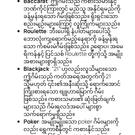
Baccarat
: ဤဂိမ်းသည် ကစားသမားနှင့်
ဘဏ်ကိုင်ကြားတွင် မည်သူ အနိုင်ရမည်ကို
ခန့်မှန်းရသော ဂိမ်းဖြစ်သည်။ ရိုးရှင်းသော
စည်းမျဉ်းများကြောင့် လူကြိုက်များသည်။
Roulette
: ဘီးပေါ်ရှိ နံပါတ်များပေါ်သို့
ဘောလုံးကျရောက်မည့်နေရာကို ခန့်မှန်းရ
သော ကံစမ်းမဲဂိမ်းဖြစ်သည်။ ဥရောပ၊ အမေ
ရိကန်နှင့် ပြင်သစ် Roulette တို့ကဲ့သို့ အမျိုး
အစားများစွာရှိသည်။
Blackjack
: “21” ဟုလည်းလူသိများသော
ဤဂိမ်းသည် ကတ်အရေအတွက်ကို 21
သို့မဟုတ် ၎င်း၏အနီးဆုံးသို့ ရောက်အောင်
ကြိုးစားရသော ဗျူဟာမြောက် ဂိမ်း
ဖြစ်သည်။ ကစားသမား၏ ဆုံးဖြတ်ချက်
များသည် ဂိမ်းရလဒ်အပေါ် များစွာ
သက်ရောက်မှုရှိသည်။
Poker
: အမျိုးမျိုးသော poker ဂိမ်းများကို
လည်း ရွှေကာစီနိုတွင် ကစားနိုင်သည်။