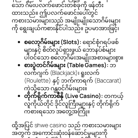
သော ဂိမ်းပလက်ဖောင်းတစ်ခုကို ဖန်တီး
ထားသည်။ ဤပလက်ဖောင်းပေါ်တွင်
ကစားသမားများသည် အမျိုးမျိုးသောဂိမ်းများ
ကို ရွေးချယ်ကစားနိုင်ပါသည်။ ဥပမာအားဖြင့်၊
စလော့ဂိမ်းများ (Slots):
ရောင်စုံဂရပ်ဖစ်
များနှင့် စိတ်လှုပ်ရှားဖွယ် ဘောနပ်စ်များ
ပါဝင်သော စလော့ဂိမ်းအမျိုးအစားများစွာ။
စားပွဲတင်ဂိမ်းများ (Table Games):
ဘ
လက်ဂျက် (Blackjack)၊ ရူးလက်
(Roulette) နှင့် ဘက်ကာရက် (Baccarat)
ကဲ့သို့သော ဂန္ထဝင်ဂိမ်းများ။
တိုက်ရိုက်ကာစီနို (Live Casino):
တကယ့်
လူကိုယ်တိုင် ဒိုင်လူကြီးများနှင့် တိုက်ရိုက်
ကစားရသော အတွေ့အကြုံ။
ထို့အပြင် shwe casino သည် ကစားသမားများ
အတွက် အကောင်းဆုံးဝန်ဆောင်မှုများကို