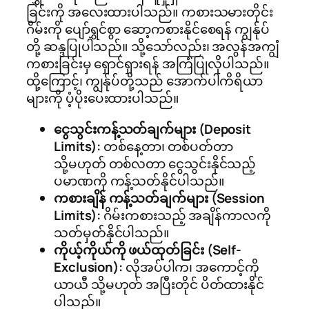
ခြင်းကို အလေးထားပါသည်။ ကစားသမားတိုင်း
ဂိမ်းကို ပျော်ရွှင်စွာ ဆော့ကစားနိုင်စေရန် ကျွန်ုပ်
တို့ ဆန္ဒပြုပါသည်။ သို့သော်လည်း၊ အလွန်အကျွံ
ကစားခြင်းမှ ရှောင်ရှားရန် အကြံပြုလိုပါသည်။
ထို့ကြောင့်၊ ကျွန်ုပ်တို့သည် အောက်ပါကိရိယာ
များကို ပံ့ပိုးပေးထားပါသည်။
ငွေသွင်းကန့်သတ်ချက်များ (Deposit
Limits):
တစ်နေ့တာ၊ တစ်ပတ်တာ
သို့မဟုတ် တစ်လတာ ငွေသွင်းနိုင်သည့်
ပမာဏကို ကန့်သတ်နိုင်ပါသည်။
ကစားချိန် ကန့်သတ်ချက်များ (Session
Limits):
ဂိမ်းကစားသည့် အချိန်ကာလကို
သတ်မှတ်နိုင်ပါသည်။
ကိုယ့်ကိုယ်ကို ဖယ်ထုတ်ခြင်း (Self-
Exclusion):
လိုအပ်ပါက၊ အကောင့်ကို
ယာယီ သို့မဟုတ် အပြီးတိုင် ပိတ်ထားနိုင်
ပါသည်။