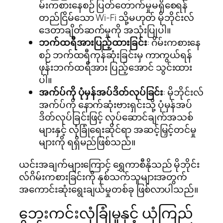
မ်းကစားနေစဉ် ပြတ်တောက်မှုမရှိစေရန်
တည်ငြိမ်သော Wi-Fi သို့မဟုတ် မိုဘိုင်းလ်
ဒေတာချိတ်ဆက်မှုကို အသုံးပြုပါ။
ဘက်ထရီအားပြည့်ထားခြင်း
: ဂိမ်းကစားနေ
စဉ် ဘက်ထရီကုန်ဆုံးခြင်းမှ ကာကွယ်ရန်
ဖုန်းဘက်ထရီအား ပြည့်အောင် သွင်းထား
ပါ။
အက်ပ်ကို ပုံမှန်အပ်ဒိတ်လုပ်ခြင်း
: မိုဘိုင်းလ်
အက်ပ်ကို နောက်ဆုံးဗားရှင်းသို့ ပုံမှန်အပ်
ဒိတ်လုပ်ခြင်းဖြင့် လုပ်ဆောင်ချက်အသစ်
များနှင့် လုံခြုံရေးဆိုင်ရာ အဆင့်မြှင့်တင်မှု
များကို ရရှိမည်ဖြစ်သည်။
ယင်းအချက်များကြောင့် ရွှေကာစီနိုသည် မိုဘိုင်း
လ်ဂိမ်းကစားခြင်းကို နှစ်သက်သူများအတွက်
အကောင်းဆုံးရွေးချယ်မှုတစ်ခု ဖြစ်လာပါသည်။
ဘေးကင်းလုံခြုံမှုနှင့် ယုံကြည်