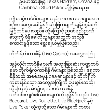
ဥပမာအားဖြင့် Texas Hold’em, Omaha နှင့်
Caribbean Stud Poker တို့ဖြစ်သည်။
ဤစားပွဲတင်ဂိမ်းများသည် ကစားသမားများအား
စဉ်းစားတွေးခေါ်မှုနှင့် ဆုံးဖြတ်ချက်ချနိုင်စွမ်းကို
မြှင့်တင်ပေးသည်။ ထို့ကြောင့် ဉာဏ်ရည်ဉာဏ်
သွေးကို စိန်ခေါ်လိုသူများအတွက် အလွန်
ကောင်းမွန်သော ရွေးချယ်မှုဖြစ်သည်။
တိုက်ရိုက်ကာစီနို (Live Casino) အတွေ့အကြုံ
အွန်လိုင်းကာစီနိုများ၏ အထူးခြားဆုံး ကဏ္ဍတစ်
ခုမှာ တိုက်ရိုက်ကာစီနို ဂိမ်းများဖြစ်သည်။ ရွှေကာ
စီနိုသည် အစစ်အမှန် dealer များနှင့် တိုက်ရိုက်
ကစားနိုင်သော အတွေ့အကြုံကို ပေးစွမ်းသည်။
ထို့ကြောင့် အိမ်၌နေရင်းပင် ကာစီနို
ပတ်ဝန်းကျင်၏ ခံစားချက်ကို ရရှိနိုင်သည်။ Live
Baccarat, Live Roulette, Live Blackjack နှင့်
Live Poker တို့ကဲ့သို့သော ဂိမ်းများကို ကစား