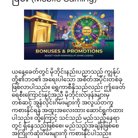
ယနေ့ခေတ်တွင် မိုဘိုင်းနည်းပညာသည် ကျွန်ုပ်
တို့၏ဘဝ၏ အရေးပါသော အစိတ်အပိုင်းတစ်ခု
ဖြစ်လာပါသည်။ ရွှေကာစီနိုသည်လည်း ဤခေတ်
ရေစီးကြောင်းနှင့်အညီ မိုဘိုင်းလ်ဖုန်းများမှ
တစ်ဆင့် အွန်လိုင်းဂိမ်းများကို အလွယ်တကူ
ကစားနိုင်ရန် အထူးအလေးထား ဆောင်ရွက်ထား
ပါသည်။ ထို့ကြောင့် သင်သည် မည်သည့်နေရာ
တွင် ရှိနေသည်ဖြစ်စေ၊ မည်သည့်အချိန်ဖြစ်စေ
အကြိုက်ဆုံးဂိမ်းများကို ကစားနိုင်ပါသည်။