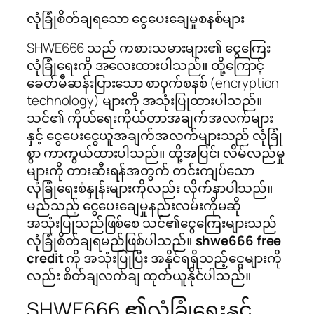
လုံခြုံစိတ်ချရသော ငွေပေးချေမှုစနစ်များ
SHWE666 သည် ကစားသမားများ၏ ငွေကြေး
လုံခြုံရေးကို အလေးထားပါသည်။ ထို့ကြောင့်
ခေတ်မီဆန်းပြားသော စာဝှက်စနစ် (encryption
technology) များကို အသုံးပြုထားပါသည်။
သင်၏ ကိုယ်ရေးကိုယ်တာအချက်အလက်များ
နှင့် ငွေပေးငွေယူအချက်အလက်များသည် လုံခြုံ
စွာ ကာကွယ်ထားပါသည်။ ထို့အပြင်၊ လိမ်လည်မှု
များကို တားဆီးရန်အတွက် တင်းကျပ်သော
လုံခြုံရေးစံနှုန်းများကိုလည်း လိုက်နာပါသည်။
မည်သည့် ငွေပေးချေမှုနည်းလမ်းကိုမဆို
အသုံးပြုသည်ဖြစ်စေ သင်၏ငွေကြေးများသည်
လုံခြုံစိတ်ချရမည်ဖြစ်ပါသည်။
shwe666 free
credit
ကို အသုံးပြုပြီး အနိုင်ရရှိသည့်ငွေများကို
လည်း စိတ်ချလက်ချ ထုတ်ယူနိုင်ပါသည်။
SHWE666 ၏လုံခြုံရေးနှင့်