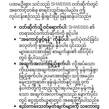
ပထမဦးစွာ၊ သင်သည် SHWE666 ဝဘ်ဆိုက်တွင်
အကောင့်တစ်ခု စာရင်းသွင်းရပါမည်။ ဤ
လုပ်ငန်းစဉ်သည် ရိုးရှင်းပြီး မြန်ဆန်ပါသည်။
ဝဘ်ဆိုက်သို့ ဝင်ရောက်ပါ:
SHWE666 ၏
တရားဝင်ဝက်ဘ်ဆိုက်ကို ဖွင့်ပါ။
“အကောင့်ဖွင့်ရန်” ကိုနှိပ်ပါ:
မှတ်ပုံတင်ခြင်း
ခလုတ်ကို ရှာဖွေပြီး နှိပ်ပါ။ ၎င်းသည်
များသောအားဖြင့် စာမျက်နှာ၏ ထိပ်ပိုင်း
တွင် ရှိပါသည်။
အချက်အလက်ဖြည့်စွက်ပါ:
လိုအပ်သော
ကိုယ်ရေးအချက်အလက်များကို မှန်ကန်စွာ
ဖြည့်စွက်ပါ။ ဥပမာအားဖြင့်၊ သင့်အမည်၊
မွေးသက္ကရာဇ်၊ ဖုန်းနံပါတ်နှင့် လျှို့ဝှက်
နံပါတ်တို့ကို ထည့်သွင်းရပါမည်။ မှန်ကန်
သော အချက်အလက်များသည် နောက်ပိုင်း
တွင် ငွေထုတ်ယူရာတွင် အရေးကြီးပါသည်။
စည်းကမ်းသတ်မှတ်ချက်များကို သဘောတူ