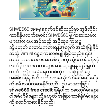
SHWE666 အခမဲ့ခရက်ဒစ်ဆိုသည်မှာ အွန်လိုင်း
ကာစီနိုပလက်ဖောင်း SHWE666 မှ ကစားသမား
များအား ပေးအပ်သည့် အပိုဆုကြေးငွေ
သို့မဟုတ် လောင်းကစားရန်အတွက် အသုံးပြုနိုင်
သည့် Virtual ငွေကြေးတစ်မျိုးဖြစ်သည်။ ၎င်း
သည် ကစားသမားအသစ်များကို ဆွဲဆောင်ရန်နှင့်
လက်ရှိကစားသမားများအား ဆုချရန် ရည်ရွယ်
သည်။ ဤအခမဲ့ခရက်ဒစ်ကို အသုံးပြု၍ ငွေ
အစစ်အမှန် စိုက်ထုတ်စရာမလိုဘဲ ဂိမ်းအမျိုးမျိုး
ကို စမ်းသပ်ကစားနိုင်သည်။ ဥပမာအားဖြင့်၊
shwe666 free credit
ရရှိပါက စလော့ဂိမ်းများ၊
ငါးဖမ်းဂိမ်းများ သို့မဟုတ် အခြားကာစီနိုဂိမ်းများ
ကို စတင်ကစားနိုင်သည်။