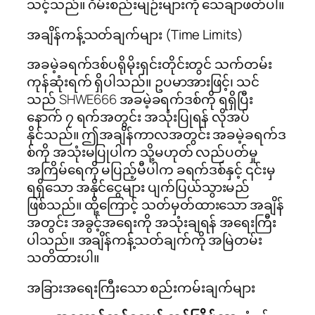
သင့်သည်။ ဂိမ်းစည်းမျဉ်းများကို သေချာဖတ်ပါ။
အချိန်ကန့်သတ်ချက်များ (Time Limits)
အခမဲ့ခရက်ဒစ်ပရိုမိုးရှင်းတိုင်းတွင် သက်တမ်း
ကုန်ဆုံးရက် ရှိပါသည်။ ဥပမာအားဖြင့်၊ သင်
သည် SHWE666 အခမဲ့ခရက်ဒစ်ကို ရရှိပြီး
နောက် ၇ ရက်အတွင်း အသုံးပြုရန် လိုအပ်
နိုင်သည်။ ဤအချိန်ကာလအတွင်း အခမဲ့ခရက်ဒ
စ်ကို အသုံးမပြုပါက သို့မဟုတ် လည်ပတ်မှု
အကြိမ်ရေကို မပြည့်မီပါက ခရက်ဒစ်နှင့် ၎င်းမှ
ရရှိသော အနိုင်ငွေများ ပျက်ပြယ်သွားမည်
ဖြစ်သည်။ ထို့ကြောင့် သတ်မှတ်ထားသော အချိန်
အတွင်း အခွင့်အရေးကို အသုံးချရန် အရေးကြီး
ပါသည်။ အချိန်ကန့်သတ်ချက်ကို အမြဲတမ်း
သတိထားပါ။
အခြားအရေးကြီးသော စည်းကမ်းချက်များ