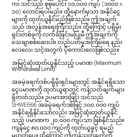
က၊ သင်သည် စုစုပေါင်း ၁၀,၀၀၀ ကျပ် (၁၀၀၀ x
၁၀) လောင်းရပါမည်။ ထို့နောက်မှသာ အနိုင်ငွေ
များကို ထုတ်ယူနိုင်မည်ဖြစ်သည်။ ဤအချက်
သည် အလွန်အရေးကြီးသည်။ ထို့ကြောင့် ပရိုမိုး
ရှင်းတစ်ခုကို လက်ခံခြင်းမပြုမီ ဤအချက်ကို
သေချာစစ်ဆေးပါ။ လည်ပတ်မှုအကြိမ်ရေ နည်း
လေလေ၊ သင့်အတွက် ပိုကောင်းလေဖြစ်သည်။
အမြင့်ဆုံးထုတ်ယူနိုင်သည့် ပမာဏ (Maximum
Withdrawal Limit)
အခမဲ့ခရက်ဒစ်ပရိုမိုးရှင်းများတွင် အနိုင်ရရှိသော
ငွေပမာဏကို ထုတ်ယူရာတွင် ကန့်သတ်ချက်များ
ရှိတတ်သည်။ ဥပမာအားဖြင့်၊ သင်သည်
SHWE666 အခမဲ့ခရက်ဒစ်ဖြင့် ၁၀၀,၀၀၀ ကျပ်
အနိုင်ရရှိနိုင်သော်လည်း အမြင့်ဆုံးထုတ်ယူနိုင်
သည့် ပမာဏက ၂၀,၀၀၀ ကျပ်သာ ဖြစ်နိုင်သည်။
ကျန်ငွေ ၈၀,၀၀၀ ကျပ်ကို ထုတ်ယူခွင့် ရမည်
မဟုတ်ပေ။ ထို့ကြောင့် ဤကန့်သတ်ချက်ကို