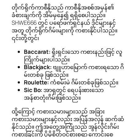
တိုက်ရိုက်ကာစီနိုသည် ကာစီနိုအစစ်အမှန်၏
ခံစားချက်ကို အိမ်မှနေ၍ ရရှိစေပါသည်။
SHWE666 တွင် ပရော်ဖက်ရှင်နယ် ဒိုင်များနှင့်
အတူ တိုက်ရိုက်ဂိမ်းများကို ကစားနိုင်ပါသည်။
၎င်းတို့တွင်၊
Baccarat:
ရိုးရှင်းသော ကစားနည်းဖြင့် လူ
ကြိုက်များပါသည်။
Blackjack:
ဗျူဟာမြောက် ကစားရသော ဂိ
မ်းတစ်ခု ဖြစ်သည်။
Roulette:
ကံစမ်းမဲ ဂိမ်းတစ်ခုဖြစ်သည်။
Sic Bo:
အာရှတွင် ရေပန်းစားသော
အန်စာတုံးဂိမ်းဖြစ်သည်။
ထို့ကြောင့် ကစားသမားများသည် အခြား
ကစားသမားများနှင့်လည်း အပြန်အလှန် ဆက်ဆံ
နိုင်သည်။ ဤအတွေ့အကြုံသည် အွန်လိုင်းဂိမ်း
ကစားခြင်းကို ပိုမိုစိတ်ဝင်စားစရာ ကောင်းစေ