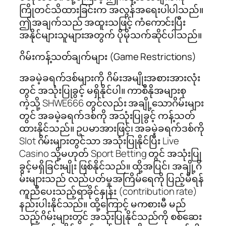
ကြိုတင်သိထားခြင်းက အလွန်အရေးပါပါသည်။
ဤအချက်သည် အထူးသဖြင့် ကံကောင်းပြီး
အနိုင်များသူများအတွက် ပိုမိုသက်ဆိုင်ပါသည်။
ဂိမ်းကန့်သတ်ချက်များ (Game Restrictions)
အခမဲ့ခရက်ဒစ်များကို ဂိမ်းအမျိုးအစားအားလုံး
တွင် အသုံးပြုခွင့် မရှိနိုင်ပါ။ ကာစီနိုအများစု
ကဲ့သို့ SHWE666 တွင်လည်း အချို့သောဂိမ်းများ
တွင် အခမဲ့ခရက်ဒစ်ကို အသုံးပြုခွင့် ကန့်သတ်
ထားနိုင်သည်။ ဥပမာအားဖြင့်၊ အခမဲ့ခရက်ဒစ်ကို
Slot ဂိမ်းများတွင်သာ အသုံးပြုနိုင်ပြီး Live
Casino သို့မဟုတ် Sport Betting တွင် အသုံးပြု
ခွင့်မရှိခြင်းမျိုး ဖြစ်နိုင်သည်။ ထို့အပြင်၊ အချို့ဂိ
မ်းများသည် လည်ပတ်မှုအကြိမ်ရေကို ပြည့်မီရန်
ကူညီပေးသည့်ရာခိုင်နှုန်း (contribution rate)
နည်းပါးနိုင်သည်။ ထို့ကြောင့် မကစားမီ မည်
သည့်ဂိမ်းများတွင် အသုံးပြုနိုင်သည်ကို စစ်ဆေး