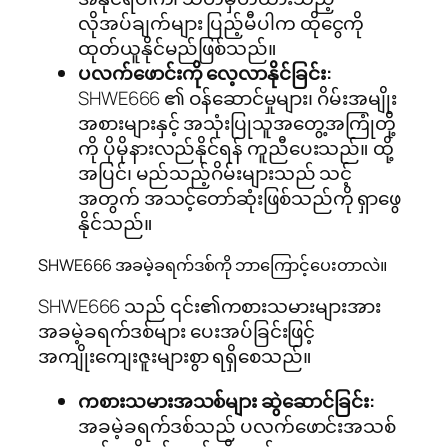
လိုအပ်ချက်များ ပြည့်မီပါက ထိုငွေကို
ထုတ်ယူနိုင်မည်ဖြစ်သည်။
ပလက်ဖောင်းကို လေ့လာနိုင်ခြင်း:
SHWE666 ၏ ဝန်ဆောင်မှုများ၊ ဂိမ်းအမျိုး
အစားများနှင့် အသုံးပြုသူအတွေ့အကြုံတို့
ကို ပိုမိုနားလည်နိုင်ရန် ကူညီပေးသည်။ ထို့
အပြင်၊ မည်သည့်ဂိမ်းများသည် သင့်
အတွက် အသင့်တော်ဆုံးဖြစ်သည်ကို ရှာဖွေ
နိုင်သည်။
SHWE666 အခမဲ့ခရက်ဒစ်ကို ဘာကြောင့်ပေးတာလဲ။
SHWE666 သည် ၎င်း၏ကစားသမားများအား
အခမဲ့ခရက်ဒစ်များ ပေးအပ်ခြင်းဖြင့်
အကျိုးကျေးဇူးများစွာ ရရှိစေသည်။
ကစားသမားအသစ်များ ဆွဲဆောင်ခြင်း:
အခမဲ့ခရက်ဒစ်သည် ပလက်ဖောင်းအသစ်