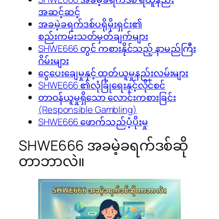
အဆင့်ဆင့်
အခမဲ့ခရက်ဒစ်ပရိုမိုးရှင်း၏
စည်းကမ်းသတ်မှတ်ချက်များ
SHWE666 တွင် ကစားနိုင်သည့် နာမည်ကြီး
ဂိမ်းများ
ငွေပေးချေမှုနှင့် ထုတ်ယူမှုနည်းလမ်းများ
SHWE666 ၏လုံခြုံရေးနှင့်လိုင်စင်
တာဝန်ယူမှုရှိသော လောင်းကစားခြင်း
(Responsible Gambling)
SHWE666 ဖောက်သည်ပံ့ပိုးမှု
SHWE666 အခမဲ့ခရက်ဒစ်ဆို
တာဘာလဲ။