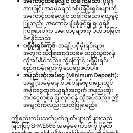
အကောင့်တစ်ခုလျှင် တစ်ကြိမ်သာ:
ပုံမှန်
အားဖြင့်၊ အခမဲ့ခရက်ဒစ်ပရိုမိုးရှင်းများကို
အကောင့်တစ်ခုလျှင် တစ်ကြိမ်သာ ရယူခွင့်
ပြုသည်။ အကောင့်မျိုးစုံဖွင့်၍ ရယူရန်
ကြိုးစားပါက အကောင့်များကို ပိတ်ပစ်ခြင်း
ခံရနိုင်သည်။
ပရိုမိုးရှင်းကုဒ်:
အချို့ပရိုမိုးရှင်းများ
အတွက် သီးခြားကုဒ်တစ်ခု ထည့်သွင်းရန်
လိုအပ်နိုင်သည်။ ထို့ကြောင့် ပရိုမိုးရှင်း
စည်းကမ်းများကို သေချာဖတ်ပါ။
အနည်းဆုံးအပ်ငွေ (Minimum Deposit):
အချို့အခမဲ့ခရက်ဒစ်ပရိုမိုးရှင်းများတွင်
အနိုင်ငွေထုတ်ယူရန်အတွက် အနည်းဆုံး
အပ်ငွေတစ်ခု ပြုလုပ်ရန် လိုအပ်သည်။ ဤ
အချက်ကိုလည်း သတိပြုရမည်။
ဤစည်းကမ်းသတ်မှတ်ချက်များကို နားလည်
ခြင်းဖြင့် SHWE666 အခမဲ့ခရက်ဒစ်ကို ပိုမိုထိ