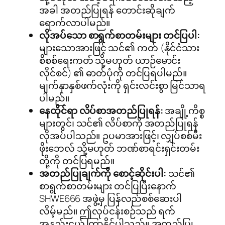
အခါ အတည်ပြုရန် တောင်းဆိုချက်
ရောက်လာပါမည်။
လိုအပ်သော စာရွက်စာတမ်းများ တင်ပြပါ:
များသောအားဖြင့် သင်၏ ကတ် (နိုင်ငံသား
စိစစ်ရေးကတ် သို့မဟုတ် ယာဉ်မောင်း
လိုင်စင်) ၏ ဓာတ်ပုံကို တင်ပြရပါမည်။
မျက်နှာနှစ်ဖက်လုံးကို ရှင်းလင်းစွာ မြင်သာရ
ပါမည်။
နေထိုင်ရာ လိပ်စာအတည်ပြုရန်:
အချို့ကိစ္စ
များတွင်၊ သင်၏ လိပ်စာကို အတည်ပြုရန်
လိုအပ်ပါသည်။ ဥပမာအားဖြင့်၊ လျှပ်စစ်မီး
ဖိုးဘေလ် သို့မဟုတ် ဘဏ်စာရင်းရှင်းတမ်း
တို့ကို တင်ပြရမည်။
အတည်ပြုချက်ကို စောင့်ဆိုင်းပါ:
သင်၏
စာရွက်စာတမ်းများ တင်ပြပြီးနောက်
SHWE666 အဖွဲ့မှ ပြန်လည်စစ်ဆေးပါ
လိမ့်မည်။ ဤလုပ်ငန်းစဉ်သည် ရက်
အနည်းငယ် ကြာနိုင်ပါသည်။ အတည်ပြု