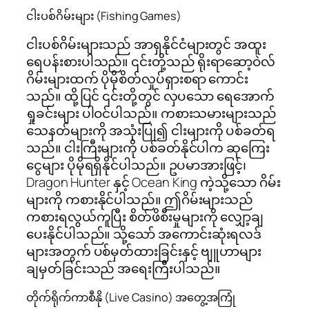
ငါးပစ်ဂိမ်းများ (Fishing Games)
ငါးပစ်ဂိမ်းများသည် အာရှနိုင်ငံများတွင် အထူး
ရေပန်းစားပါသည်။ ၎င်းတို့သည် ရိုးရာဆော့ဝဲလ်
ဂိမ်းများထက် ပိုမိုစိတ်လှုပ်ရှားစရာ ကောင်း
သည်။ ထို့ပြင် ၎င်းတို့တွင် လှပသော ရေအောက်
ရှုခင်းများ ပါဝင်ပါသည်။ ကစားသမားများသည်
သေနတ်များကို အသုံးပြု၍ ငါးများကို ပစ်ခတ်ရ
သည်။ ငါးကြီးများကို ပစ်ခတ်နိုင်ပါက ဆုကြေး
ငွေများ ပိုမိုရရှိနိုင်ပါသည်။ ဥပမာအားဖြင့်၊
Dragon Hunter နှင့် Ocean King ကဲ့သို့သော ဂိမ်း
များကို ကစားနိုင်ပါသည်။ ဤဂိမ်းများသည်
ကစားရလွယ်ကူပြီး စိတ်ဖိစီးမှုများကို လျှော့ချ
ပေးနိုင်ပါသည်။ သို့သော် အကောင်းဆုံးရလဒ်
များအတွက် ပစ်မှတ်ထားခြင်းနှင့် ဗျူဟာများ
ချမှတ်ခြင်းသည် အရေးကြီးပါသည်။
တိုက်ရိုက်ကာစီနို (Live Casino) အတွေ့အကြုံ