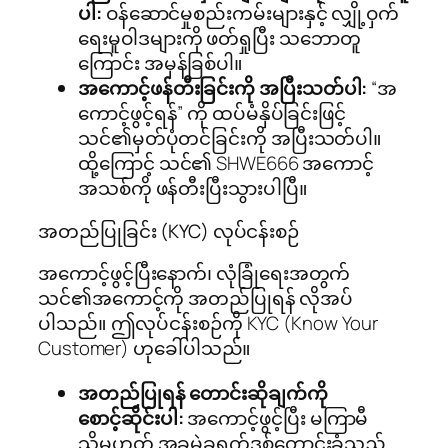
ပါ:
ဝန်ဆောင်မှုစည်းကမ်းများနှင့် လျှို့ဝှက်
ရေးမူဝါဒများကို ဖတ်ရှုပြီး သဘောတူ
ကြောင်း အမှန်ခြစ်ပါ။
အကောင့်ဖန်တီးခြင်းကို အပြီးသတ်ပါ:
“အ
ကောင့်ဖွင့်ရန်” ကို ထပ်မံနှိပ်ခြင်းဖြင့်
သင်၏မှတ်ပုံတင်ခြင်းကို အပြီးသတ်ပါ။
ထို့ကြောင့် သင်၏ SHWE666 အကောင့်
အသစ်ကို ဖန်တီးပြီးသွားပါပြီ။
အတည်ပြုခြင်း (KYC) လုပ်ငန်းစဉ်
အကောင့်ဖွင့်ပြီးနောက်၊ လုံခြုံရေးအတွက်
သင်၏အကောင့်ကို အတည်ပြုရန် လိုအပ်
ပါသည်။ ဤလုပ်ငန်းစဉ်ကို KYC (Know Your
Customer) ဟုခေါ်ပါသည်။
အတည်ပြုရန် တောင်းဆိုချက်ကို
စောင့်ဆိုင်းပါ:
အကောင့်ဖွင့်ပြီး မကြာမီ
သို့မဟုတ် အခမဲ့ခရက်ဒစ်တောင်းခံသည့်