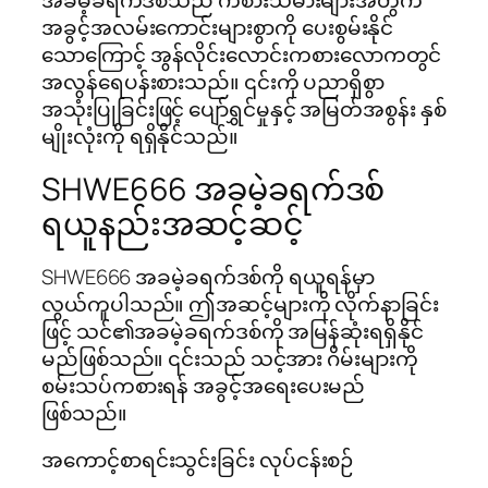
အခမဲ့ခရက်ဒစ်သည် ကစားသမားများအတွက်
အခွင့်အလမ်းကောင်းများစွာကို ပေးစွမ်းနိုင်
သောကြောင့် အွန်လိုင်းလောင်းကစားလောကတွင်
အလွန်ရေပန်းစားသည်။ ၎င်းကို ပညာရှိစွာ
အသုံးပြုခြင်းဖြင့် ပျော်ရွှင်မှုနှင့် အမြတ်အစွန်း နှစ်
မျိုးလုံးကို ရရှိနိုင်သည်။
SHWE666 အခမဲ့ခရက်ဒစ်
ရယူနည်းအဆင့်ဆင့်
SHWE666 အခမဲ့ခရက်ဒစ်ကို ရယူရန်မှာ
လွယ်ကူပါသည်။ ဤအဆင့်များကို လိုက်နာခြင်း
ဖြင့် သင်၏အခမဲ့ခရက်ဒစ်ကို အမြန်ဆုံးရရှိနိုင်
မည်ဖြစ်သည်။ ၎င်းသည် သင့်အား ဂိမ်းများကို
စမ်းသပ်ကစားရန် အခွင့်အရေးပေးမည်
ဖြစ်သည်။
အကောင့်စာရင်းသွင်းခြင်း လုပ်ငန်းစဉ်