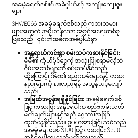
အခမဲ့ခရက်ဒစ်၏ အဓိပ္ပါယ်နှင့် အကျိုးကျေးဇူး
များ
SHWE666 အခမဲ့ခရက်ဒစ်သည် ကစားသမား
များအတွက် အဖိုးတန်သော အခွင့်အရေးတစ်ခု
ဖြစ်သည်။ ၎င်း၏အဓိကအဓိပ္ပါယ်မှာ-
အန္တရာယ်ကင်းစွာ စမ်းသပ်ကစားနိုင်ခြင်း:
မိမိ၏ ကိုယ်ပိုင်ငွေကို အသုံးပြုစရာမလိုဘဲ
ဂိမ်းအသစ်များကို စမ်းသပ်နိုင်သည်။
ထို့ကြောင့်၊ ဂိမ်း၏ စည်းကမ်းများနှင့် ကစား
နည်းများကို နားလည်ရန် အလွန်သင့်လျော်
သည်။
အမြတ်အစွန်းရရှိနိုင်ခြင်း:
အခမဲ့ခရက်ဒစ်
ဖြင့် ကစားပြီး အနိုင်ရပါက စည်းကမ်းသတ်
မှတ်ချက်များနှင့်အညီ ငွေသားအဖြစ်
ထုတ်ယူနိုင်သည်။ ဥပမာအားဖြင့်၊ သင်သည်
အခမဲ့ခရက်ဒစ် $100 ဖြင့် ကစားပြီး $200
အနိုင်ရပါက၊ သတ်မှတ်ထားသည့်