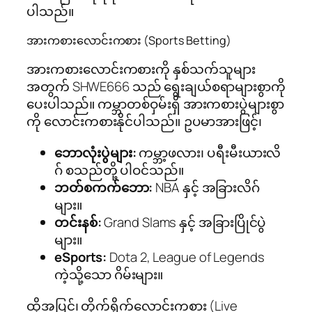
ပါသည်။
အားကစားလောင်းကစား (Sports Betting)
အားကစားလောင်းကစားကို နှစ်သက်သူများ
အတွက် SHWE666 သည် ရွေးချယ်စရာများစွာကို
ပေးပါသည်။ ကမ္ဘာတစ်ဝှမ်းရှိ အားကစားပွဲများစွာ
ကို လောင်းကစားနိုင်ပါသည်။ ဥပမာအားဖြင့်၊
ဘောလုံးပွဲများ:
ကမ္ဘာ့ဖလား၊ ပရီးမီးယားလိ
ဂ် စသည်တို့ ပါဝင်သည်။
ဘတ်စကက်ဘော:
NBA နှင့် အခြားလိဂ်
များ။
တင်းနစ်:
Grand Slams နှင့် အခြားပြိုင်ပွဲ
များ။
eSports:
Dota 2, League of Legends
ကဲ့သို့သော ဂိမ်းများ။
ထို့အပြင်၊ တိုက်ရိုက်လောင်းကစား (Live