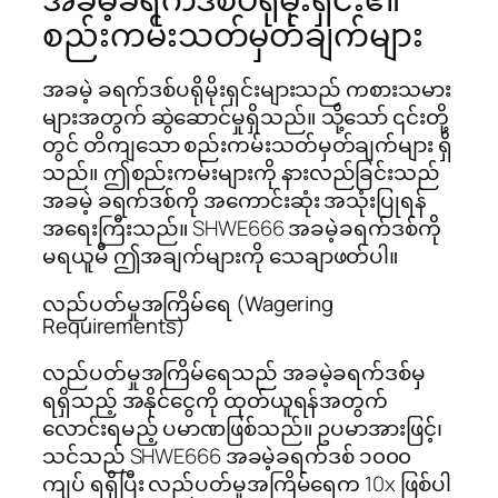
စည်းကမ်းသတ်မှတ်ချက်များ
အခမဲ့ ခရက်ဒစ်ပရိုမိုးရှင်းများသည် ကစားသမား
များအတွက် ဆွဲဆောင်မှုရှိသည်။ သို့သော် ၎င်းတို့
တွင် တိကျသော စည်းကမ်းသတ်မှတ်ချက်များ ရှိ
သည်။ ဤစည်းကမ်းများကို နားလည်ခြင်းသည်
အခမဲ့ ခရက်ဒစ်ကို အကောင်းဆုံး အသုံးပြုရန်
အရေးကြီးသည်။ SHWE666 အခမဲ့ခရက်ဒစ်ကို
မရယူမီ ဤအချက်များကို သေချာဖတ်ပါ။
လည်ပတ်မှုအကြိမ်ရေ (Wagering
Requirements)
လည်ပတ်မှုအကြိမ်ရေသည် အခမဲ့ခရက်ဒစ်မှ
ရရှိသည့် အနိုင်ငွေကို ထုတ်ယူရန်အတွက်
လောင်းရမည့် ပမာဏဖြစ်သည်။ ဥပမာအားဖြင့်၊
သင်သည် SHWE666 အခမဲ့ခရက်ဒစ် ၁၀၀၀
ကျပ် ရရှိပြီး လည်ပတ်မှုအကြိမ်ရေက 10x ဖြစ်ပါ