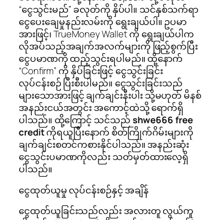
“ငွေသွင်းမည်” ခလုတ်ကို နှိပ်ပါ။ သင်နှစ်သက်ရာ
ငွေပေးချေမှုနည်းလမ်းကို ရွေးချယ်ပါ။ ဥပမာ
အားဖြင့်၊ TrueMoney Wallet ကို ရွေးချယ်ပါက
လိုအပ်သည့်အချက်အလက်များကို ဖြည့်စွက်ပြီး
ငွေပမာဏကို ထည့်သွင်းရပါမည်။ ထို့နောက်
“Confirm” ကို နှိပ်ခြင်းဖြင့် ငွေသွင်းခြင်း
လုပ်ငန်းစဉ် ပြီးစီးပါမည်။ ငွေသွင်းခြင်းသည်
များသောအားဖြင့် ချက်ချင်းနီးပါး သို့မဟုတ် မိနစ်
အနည်းငယ်အတွင်း အကောင့်ထဲသို့ ရောက်ရှိ
ပါသည်။ ထို့ကြောင့် သင်သည်
shwe666 free
credit
ကိုရယူပြီးနောက် စိတ်ကြိုက်ဂိမ်းများကို
ချက်ချင်းစတင်ကစားနိုင်ပါသည်။ အနည်းဆုံး
ငွေသွင်းပမာဏကိုလည်း သတ်မှတ်ထားလေ့ရှိ
ပါသည်။
ငွေထုတ်ယူမှု လုပ်ငန်းစဉ်နှင့် အချိန်
ငွေထုတ်ယူခြင်းသည်လည်း အလားတူ လွယ်ကူ