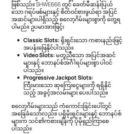
ဖြစ်သည်။ SHWE666 တွင် ခေတ်မီဆန်းပြယ်
သော ဂရပ်ဖစ်များနှင့် စိတ်ဝင်စားဖွယ်ရာ အပြင်
အဆင်များပါရှိသည့် စလော့ဂိမ်းများစွာကို တွေ့ရ
ပါမည်။ ဥပမာအားဖြင့်၊
Classic Slots:
ရိုးရှင်းသော ကစားနည်းဖြင့်
အပန်းဖြေနိုင်ပါသည်။
Video Slots:
မတူညီသော အပြင်အဆင်
များနှင့် ဘောနပ်စ်အင်္ဂါရပ်များစွာ ပါဝင်
ပါသည်။
Progressive Jackpot Slots:
ကြီးမားသော ဆုကြေးငွေများကို ရရှိနိုင်
သည့် အခွင့်အလမ်းများ ပေးပါသည်။
စလော့ဂိမ်းများသည် ကံကောင်းခြင်းပေါ်တွင်
အခြေခံသော်လည်း၊ ပရိုမိုးရှင်းများနှင့် ဘောနပ်စ်
များက သင်၏ကစားချိန်ကို ပိုမိုရှည်ကြာစေ
ပါသည်။