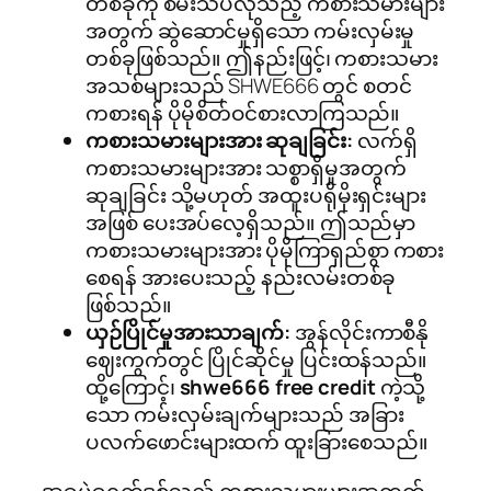
တစ်ခုကို စမ်းသပ်လိုသည့် ကစားသမားများ
အတွက် ဆွဲဆောင်မှုရှိသော ကမ်းလှမ်းမှု
တစ်ခုဖြစ်သည်။ ဤနည်းဖြင့်၊ ကစားသမား
အသစ်များသည် SHWE666 တွင် စတင်
ကစားရန် ပိုမိုစိတ်ဝင်စားလာကြသည်။
ကစားသမားများအား ဆုချခြင်း:
လက်ရှိ
ကစားသမားများအား သစ္စာရှိမှုအတွက်
ဆုချခြင်း သို့မဟုတ် အထူးပရိုမိုးရှင်းများ
အဖြစ် ပေးအပ်လေ့ရှိသည်။ ဤသည်မှာ
ကစားသမားများအား ပိုမိုကြာရှည်စွာ ကစား
စေရန် အားပေးသည့် နည်းလမ်းတစ်ခု
ဖြစ်သည်။
ယှဉ်ပြိုင်မှုအားသာချက်:
အွန်လိုင်းကာစီနို
ဈေးကွက်တွင် ပြိုင်ဆိုင်မှု ပြင်းထန်သည်။
ထို့ကြောင့်၊
shwe666 free credit
ကဲ့သို့
သော ကမ်းလှမ်းချက်များသည် အခြား
ပလက်ဖောင်းများထက် ထူးခြားစေသည်။