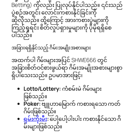
Betting) ကိုလည်း ပြုလုပ်နိုင်ပါသည်။ ၎င်းသည်
ပွဲစဉ်အတွင်း လောင်းကစားနိုင်ခြင်းကို
ဆိုလိုသည်။ ထို့ကြောင့် အားကစားပွဲများကို
ကြည့်ရှုရင်း စိတ်လှုပ်ရှားမှုများကို ပိုမိုရရှိစေ
ပါသည်။
အခြားရရှိနိုင်သည့် ဂိမ်းအမျိုးအစားများ
အထက်ပါ ဂိမ်းများအပြင် SHWE666 တွင်
အခြားစိတ်ဝင်စားဖွယ်ရာ ဂိမ်းအမျိုးအစားများစွာ
ရှိပါသေးသည်။ ဥပမာအားဖြင့်၊
Lotto/Lottery:
ကံစမ်းမဲ ဂိမ်းများ
ဖြစ်သည်။
Poker:
ဗျူဟာမြောက် ကစားရသော ကတ်
ဂိမ်းဖြစ်သည်။
ရှမ်းကိုးမီး
:
ပေါ့ပေါ့ပါးပါး ကစားနိုင်သော ဂိ
မ်းများဖြစ်သည်။