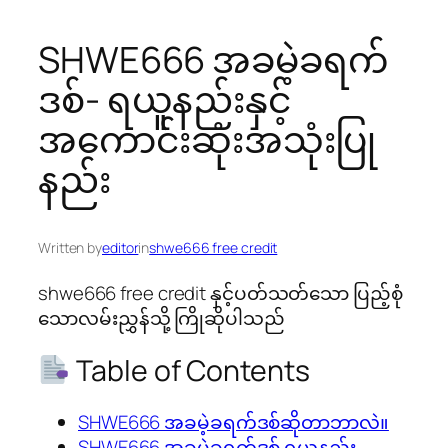
SHWE666 အခမဲ့ခရက်
ဒစ်- ရယူနည်းနှင့်
အကောင်းဆုံးအသုံးပြု
နည်း
Written by
editor
in
shwe666 free credit
shwe666 free credit နှင့်ပတ်သတ်သော ပြည့်စုံ
သောလမ်းညွှန်သို့ ကြိုဆိုပါသည်
Table of Contents
SHWE666 အခမဲ့ခရက်ဒစ်ဆိုတာဘာလဲ။
SHWE666 အခမဲ့ခရက်ဒစ် ရယူနည်း