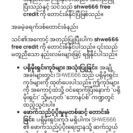
ပြီးသည်နှင့် သင်သည်
shwe666 free
credit
ကို တောင်းခံနိုင်ပြီဖြစ်သည်။
အခမဲ့ခရက်ဒစ်တောင်းခံနည်း
သင်၏အကောင့် အတည်ပြုပြီးပါက
shwe666
free credit
ကို တောင်းခံနိုင်ပါသည်။ ၎င်းသည်
မတူညီသော နည်းလမ်းများဖြင့် ရရှိနိုင်ပါသည်။
ပရိုမိုးရှင်းကုဒ်များ အသုံးပြုခြင်း:
အချို့
အခါများတွင်၊ SHWE666 သည် ပရိုမိုးရှင်း
ကုဒ်များကို ထုတ်ပေးပါသည်။ ဤကုဒ်များ
ကို အကောင့်ထဲသို့ ဝင်ရောက်ပြီးနောက် “ပရို
မိုးရှင်း” သို့မဟုတ် “ဘောနပ်စ်” ကဏ္ဍတွင်
ထည့်သွင်းပါ။
ဖောက်သည်ပံ့ပိုးမှုမှတစ်ဆင့် တောင်းခံ
ခြင်း:
ပရိုမိုးရှင်းကုဒ် မရှိပါက၊ SHWE666
၏ ဖောက်သည်ပံ့ပိုးရေးဌာနသို့ ဆက်သွယ်