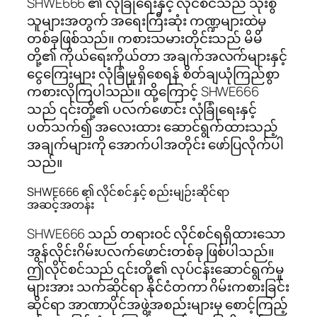
SHWE666 ၏ လုံခြုံရေးနှင့် လိုင်စင်သည် သုံးစွဲ
သူများအတွက် အရေးကြီးဆုံး ကဏ္ဍများထဲမှ
တစ်ခုဖြစ်သည်။ ကစားသမားတိုင်းသည် မိမိ
တို့၏ ကိုယ်ရေးကိုယ်တာ အချက်အလက်များနှင့်
ငွေကြေးများ လုံခြုံမှုရှိစေရန် စိတ်ချယုံကြည်စွာ
ကစားလိုကြပါသည်။ ထို့ကြောင့် SHWE666
သည် ၎င်းတို့၏ ပလက်ဖောင်း လုံခြုံရေးနှင့်
ပတ်သက်၍ အလေးထား ဆောင်ရွက်ထားသည့်
အချက်များကို အောက်ပါအတိုင်း ဖော်ပြလိုက်ပါ
သည်။
SHWE666 ၏ လိုင်စင်နှင့် စည်းမျဉ်းဆိုင်ရာ
အဆင့်အတန်း
SHWE666 သည် တရားဝင် လိုင်စင်ရရှိထားသော
အွန်လိုင်းဂိမ်းပလက်ဖောင်းတစ်ခု ဖြစ်ပါသည်။
ဤလိုင်စင်သည် ၎င်းတို့၏ လုပ်ငန်းဆောင်ရွက်မှု
များအား သက်ဆိုင်ရာ နိုင်ငံတကာ ဂိမ်းကစားခြင်း
ဆိုင်ရာ အာဏာပိုင်အဖွဲ့အစည်းများမှ စောင့်ကြည့်