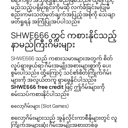
ရောက်စွာ အသုံးပြုနိုင်မည်ဖြစ်သည်။ ထို့ကြောင့်
မည်သည့်ပရိုမိုးရှင်းကိုမဆို လက်ခံခြင်းမပြုမီ
စည်းကမ်းသတ်မှတ်ချက်အပြည့်အစုံကို သေချာ
ဖတ်ရှုရန် အကြံပြုအပ်ပါသည်။
SHWE666 တွင် ကစားနိုင်သည့်
နာမည်ကြီးဂိမ်းများ
SHWE666 သည် ကစားသမားများအတွက် စိတ်
လှုပ်ရှားဖွယ်ရာ ဂိမ်းအမျိုးအစားများစွာကို ပေး
စွမ်းပါသည်။ ထို့ကြောင့် သင်၏စိတ်ကြိုက်ဂိမ်း
များကို အလွယ်တကူ ရှာဖွေနိုင်ပါသည်။
SHWE666 free credit
ဖြင့် ဤဂိမ်းများကို
စမ်းသပ်ကစားနိုင်ပါသည်။
စလော့ဂိမ်းများ (Slot Games)
စလော့ဂိမ်းများသည် အွန်လိုင်းကာစီနိုများတွင် လူ
ကြိုက်အများဆုံး ဂိမ်းအမျိုးအစားတစ်ခု