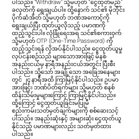
ပါသည်။ “Withdraw” သို့မဟုတ် “ငွေထုတ်မည်”
ခလုတ်ကို ရွေးချယ်ပါ။ ထို့နောက် သင်၏ မိုဘိုင်း
ပိုက်ဆံအိတ် သို့မဟုတ် ဘဏ်အကောင့်ကို
ရွေးချယ်ပြီး ထုတ်ယူလိုသည့် ပမာဏကို
ထည့်သွင်းပါ။ လုံခြုံရေးအရ သင်၏စကားဝှက်
သို့မဟုတ် OTP (One-Time Password) ကို
ထည့်သွင်းရန် လိုအပ်နိုင်ပါသည်။ ငွေထုတ်ယူမှု
လုပ်ငန်းစဉ်သည် များသောအားဖြင့် မိနစ်
အနည်းငယ်မှ နာရီအနည်းငယ်အတွင်း ပြီးစီး
ပါသည်။ သို့သော် အချို့သော အခြေအနေများ
တွင် ၂၄ နာရီအထိ ကြာမြင့်နိုင်ပါသည်။ ဥပမာ
အားဖြင့်၊ ဘဏ်ပိတ်ရက်များ သို့မဟုတ် စနစ်
ထိန်းသိမ်းမှုများကြောင့် ကြာမြင့်နိုင်ပါသည်။
ထို့ကြောင့် ငွေထုတ်ယူခြင်းမပြုမီ
စည်းကမ်းသတ်မှတ်ချက်များကို စစ်ဆေးသင့်
ပါသည်။ အနည်းဆုံးနှင့် အများဆုံး ငွေထုတ်ယူ
နိုင်သည့် ပမာဏများလည်း သတ်မှတ်ထား
ပါသည်။