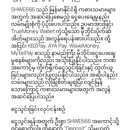
SHWE666 သည် မြန်မာနိုင်ငံရှိ ကစားသမားများ
အတွက် အဆင်ပြေစေမည့် ငွေပေးချေမှုနည်း
လမ်းမျိုးစုံကို ပံ့ပိုးပေးပါသည်။ ဥပမာအားဖြင့်၊
TrueMoney Wallet ကဲ့သို့သော မိုဘိုင်းပိုက်ဆံ
အိတ်များသည် အလွန်ရေပန်းစားပါသည်။ ထို့
အပြင်၊ KBZPay, AYA Pay, WaveMoney,
MytelPay စသည့် နာမည်ကြီး မိုဘိုင်းငွေပေးချေ
မှုစနစ်များကိုလည်း အသုံးပြုနိုင်ပါသည်။ ဘဏ်
အကောင့်မှ တိုက်ရိုက်ငွေသွင်းခြင်းနှင့် ထုတ်ယူ
ခြင်းများလည်း ပြုလုပ်နိုင်ပါသည်။ အဆိုပါနည်း
လမ်းများသည် လုံခြုံစိတ်ချရပြီး လျင်မြန်
သောကြောင့် ကစားသမားများအတွက် အလွန်
အဆင်ပြေပါသည်။
ငွေသွင်းခြင်း လုပ်ငန်းစဉ်
ငွေသွင်းရန်အတွက် ဦးစွာ SHWE666 အကောင့်သို့
ဝင်ရောက်ပါ။ ထို့နောက် “Deposit” သို့မဟုတ်