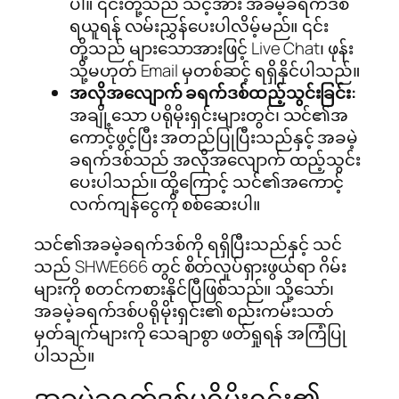
ပါ။ ၎င်းတို့သည် သင့်အား အခမဲ့ခရက်ဒစ်
ရယူရန် လမ်းညွှန်ပေးပါလိမ့်မည်။ ၎င်း
တို့သည် များသောအားဖြင့် Live Chat၊ ဖုန်း
သို့မဟုတ် Email မှတစ်ဆင့် ရရှိနိုင်ပါသည်။
အလိုအလျောက် ခရက်ဒစ်ထည့်သွင်းခြင်း:
အချို့သော ပရိုမိုးရှင်းများတွင်၊ သင်၏အ
ကောင့်ဖွင့်ပြီး အတည်ပြုပြီးသည်နှင့် အခမဲ့
ခရက်ဒစ်သည် အလိုအလျောက် ထည့်သွင်း
ပေးပါသည်။ ထို့ကြောင့် သင်၏အကောင့်
လက်ကျန်ငွေကို စစ်ဆေးပါ။
သင်၏အခမဲ့ခရက်ဒစ်ကို ရရှိပြီးသည်နှင့် သင်
သည် SHWE666 တွင် စိတ်လှုပ်ရှားဖွယ်ရာ ဂိမ်း
များကို စတင်ကစားနိုင်ပြီဖြစ်သည်။ သို့သော်၊
အခမဲ့ခရက်ဒစ်ပရိုမိုးရှင်း၏ စည်းကမ်းသတ်
မှတ်ချက်များကို သေချာစွာ ဖတ်ရှုရန် အကြံပြု
ပါသည်။
အခမဲ့ခရက်ဒစ်ပရိုမိုးရှင်း၏