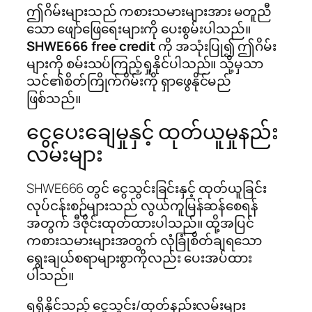
ဤဂိမ်းများသည် ကစားသမားများအား မတူညီ
သော ဖျော်ဖြေရေးများကို ပေးစွမ်းပါသည်။
SHWE666 free credit
ကို အသုံးပြု၍ ဤဂိမ်း
များကို စမ်းသပ်ကြည့်ရှုနိုင်ပါသည်။ သို့မှသာ
သင်၏စိတ်ကြိုက်ဂိမ်းကို ရှာဖွေနိုင်မည်
ဖြစ်သည်။
ငွေပေးချေမှုနှင့် ထုတ်ယူမှုနည်း
လမ်းများ
SHWE666 တွင် ငွေသွင်းခြင်းနှင့် ထုတ်ယူခြင်း
လုပ်ငန်းစဉ်များသည် လွယ်ကူမြန်ဆန်စေရန်
အတွက် ဒီဇိုင်းထုတ်ထားပါသည်။ ထို့အပြင်
ကစားသမားများအတွက် လုံခြုံစိတ်ချရသော
ရွေးချယ်စရာများစွာကိုလည်း ပေးအပ်ထား
ပါသည်။
ရရှိနိုင်သည့် ငွေသွင်း/ထုတ်နည်းလမ်းများ