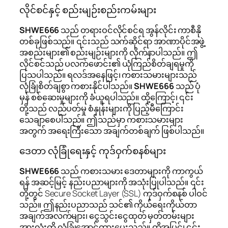
လိုင်စင်နှင့် စည်းမျဉ်းစည်းကမ်းများ
SHWE666
သည် တရားဝင်လိုင်စင်ရ အွန်လိုင်း ကာစီနို
တစ်ခုဖြစ်သည်။ ၎င်းသည် သက်ဆိုင်ရာ အာဏာပိုင်အဖွဲ့
အစည်းများ၏ စည်းမျဉ်းများကို လိုက်နာပါသည်။ ဤ
လိုင်စင်သည် ပလက်ဖောင်း၏ ယုံကြည်စိတ်ချရမှုကို
ပြသပါသည်။ ရလဒ်အနေဖြင့်၊ ကစားသမားများသည်
လုံခြုံစိတ်ချစွာ ကစားနိုင်ပါသည်။
SHWE666
သည် ပုံ
မှန် စစ်ဆေးမှုများကို ခံယူရပါသည်။ ထို့ကြောင့်၊ ၎င်း
တို့သည် လည်ပတ်မှု စံနှုန်းများကို ပြည့်မီကြောင်း
သေချာစေပါသည်။ ဤသည်မှာ ကစားသမားများ
အတွက် အရေးကြီးသော အချက်တစ်ချက် ဖြစ်ပါသည်။
ဒေတာ လုံခြုံရေးနှင့် ကုဒ်ဝှက်စနစ်များ
SHWE666
သည် ကစားသမား ဒေတာများကို ကာကွယ်
ရန် အဆင့်မြင့် နည်းပညာများကို အသုံးပြုပါသည်။ ၎င်း
တို့တွင် Secure Socket Layer (SSL) ကုဒ်ဝှက်စနစ် ပါဝင်
သည်။ ဤနည်းပညာသည် သင်၏ ကိုယ်ရေးကိုယ်တာ
အချက်အလက်များ၊ ငွေသွင်းငွေထုတ် မှတ်တမ်းများ
အားလုံးကို လုံခြုံအောင်ထားပေးသည်။ ထို့အပြင်၊ ၎င်း