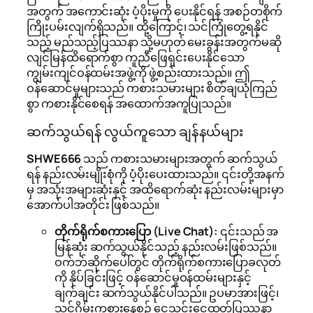
အတွက် အကောင်းဆုံး ပံ့ပိုးမှုကို ပေးနိုင်ရန် အစဉ်တစိုက်
ကြိုးပမ်းလျက်ရှိသည်။ ထို့ကြောင့်၊ သင်ကြုံတွေ့ရနိုင်
သည့် မည်သည့်ပြဿနာ သို့မဟုတ် မေးခွန်းအတွက်မဆို
လျင်မြန်ထိရောက်စွာ ကူညီဖြေရှင်းပေးနိုင်သော
ကျွမ်းကျင်ဝန်ထမ်းအဖွဲ့ကို ဖွဲ့စည်းထားသည်။ ဤ
ဝန်ဆောင်မှုများသည် ကစားသမားများ စိတ်ချယုံကြည်
စွာ ကစားနိုင်စေရန် အထောက်အကူပြုသည်။
ဆက်သွယ်ရန် လွယ်ကူသော ချန်နယ်များ
SHWE666
သည် ကစားသမားများအတွက် ဆက်သွယ်
ရန် နည်းလမ်းမျိုးစုံကို ပံ့ပိုးပေးထားသည်။ ၎င်းတို့အနက်
မှ အသုံးအများဆုံးနှင့် အထိရောက်ဆုံး နည်းလမ်းများမှာ
အောက်ပါအတိုင်း ဖြစ်သည်။
တိုက်ရိုက်စကားပြော (Live Chat):
၎င်းသည် အ
မြန်ဆုံး ဆက်သွယ်နိုင်သည့် နည်းလမ်းဖြစ်သည်။
ဝက်ဘ်ဆိုက်ပေါ်တွင် တိုက်ရိုက်စကားပြောခလုတ်
ကို နှိပ်ခြင်းဖြင့် ဝန်ဆောင်မှုဝန်ထမ်းများနှင့်
ချက်ချင်း ဆက်သွယ်နိုင်ပါသည်။ ဥပမာအားဖြင့်၊
သင်ဂိမ်းကစားနေစဉ် ငွေသွင်းငွေထုတ်ပြဿနာ