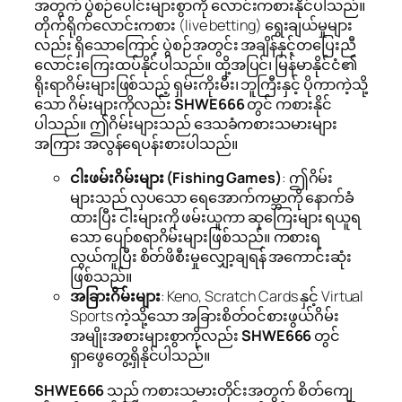
အတွက် ပွဲစဉ်ပေါင်းများစွာကို လောင်းကစားနိုင်ပါသည်။
တိုက်ရိုက်လောင်းကစား (live betting) ရွေးချယ်မှုများ
လည်း ရှိသောကြောင့် ပွဲစဉ်အတွင်း အချိန်နှင့်တပြေးညီ
လောင်းကြေးထပ်နိုင်ပါသည်။ ထို့အပြင်၊ မြန်မာနိုင်ငံ၏
ရိုးရာဂိမ်းများဖြစ်သည့် ရှမ်းကိုးမီး၊ ဘူကြီးနှင့် ပိုကာကဲ့သို့
သော ဂိမ်းများကိုလည်း
SHWE666
တွင် ကစားနိုင်
ပါသည်။ ဤဂိမ်းများသည် ဒေသခံကစားသမားများ
အကြား အလွန်ရေပန်းစားပါသည်။
ငါးဖမ်းဂိမ်းများ (Fishing Games)
: ဤဂိမ်း
များသည် လှပသော ရေအောက်ကမ္ဘာကို နောက်ခံ
ထားပြီး ငါးများကို ဖမ်းယူကာ ဆုကြေးများ ရယူရ
သော ပျော်စရာဂိမ်းများဖြစ်သည်။ ကစားရ
လွယ်ကူပြီး စိတ်ဖိစီးမှုလျှော့ချရန် အကောင်းဆုံး
ဖြစ်သည်။
အခြားဂိမ်းများ
: Keno, Scratch Cards နှင့် Virtual
Sports ကဲ့သို့သော အခြားစိတ်ဝင်စားဖွယ်ဂိမ်း
အမျိုးအစားများစွာကိုလည်း
SHWE666
တွင်
ရှာဖွေတွေ့ရှိနိုင်ပါသည်။
SHWE666
သည် ကစားသမားတိုင်းအတွက် စိတ်ကျေ