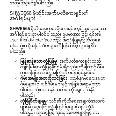
အထူးသင့်လျော်ပါသည်။
SHWE666 မိုဘိုင်းအက်ပလီကေးရှင်း၏
အင်္ဂါရပ်များ
SHWE666
မိုဘိုင်းအက်ပလီကေးရှင်းတွင် ထူးခြားသော
အင်္ဂါရပ်များစွာ ပါဝင်ပါသည်။ ဥပမာအားဖြင့်၊ ၎င်း၏
user-friendly interface သည် အသုံးပြုရလွယ်ကူစေ
ပါသည်။ ထို့အပြင် ဂိမ်းများကို မြန်ဆန်စွာ ရှာဖွေနိုင်
ပါသည်။
မြန်ဆန်သော တုံ့ပြန်မှု:
အက်ပလီကေးရှင်းသည်
လျင်မြန်စွာ တုံ့ပြန်နိုင်စွမ်းရှိသည်။ ထို့ကြောင့် ဂိမ်း
ကစားခြင်း အတွေ့အကြုံကို မနှောင့်နှေးစေပါ။
ဂိမ်းအမျိုးအစားစုံလင်ခြင်း:
ကာစီနိုဂိမ်းများ၊ slot
ဂိမ်းများ၊ ငါးပစ်ဂိမ်းများနှင့် အခြားအရာများစွာ
ပါဝင်သည်။ သင် နှစ်သက်ရာကို ရွေးချယ်နိုင်
ပါသည်။
လုံခြုံစိတ်ချရမှု:
သင်၏ ကိုယ်ရေးအချက်အလက်
များနှင့် ငွေကြေးလွှဲပြောင်းမှုများသည် လုံခြုံ
ပါသည်။ အဆင့်မြင့် ကုဒ်ဝှက်စနစ်များဖြင့် ကာ