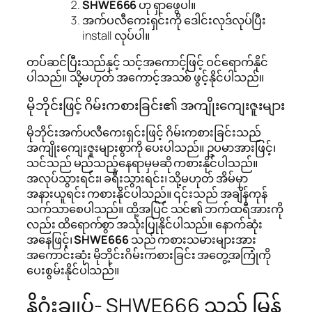
SHWE666
ဟု ရှာဖွေပါ။
အက်ပလီကေးရှင်းကို ဒေါင်းလုဒ်လုပ်ပြီး
install လုပ်ပါ။
တပ်ဆင်ပြီးသည်နှင့် သင့်အကောင့်ဖြင့် ဝင်ရောက်နိုင်
ပါသည်။ သို့မဟုတ် အကောင့်အသစ် ဖွင့်နိုင်ပါသည်။
မိုဘိုင်းဖြင့် ဂိမ်းကစားခြင်း၏ အကျိုးကျေးဇူးများ
မိုဘိုင်းအက်ပလီကေးရှင်းဖြင့် ဂိမ်းကစားခြင်းသည်
အကျိုးကျေးဇူးများစွာကို ပေးပါသည်။ ဥပမာအားဖြင့်၊
သင်သည် မည်သည့်နေရာမှမဆို ကစားနိုင်ပါသည်။
အလုပ်သွားရင်း၊ ခရီးသွားရင်း၊ သို့မဟုတ် အိမ်မှာ
အနားယူရင်း ကစားနိုင်ပါသည်။ ၎င်းသည် အချိန်ကုန်
သက်သာစေပါသည်။ ထို့အပြင် သင်၏ ဘက်ထရီအားကို
လည်း ထိရောက်စွာ အသုံးပြုနိုင်ပါသည်။ နောက်ဆုံး
အနေဖြင့်၊
SHWE666
သည် ကစားသမားများအား
အကောင်းဆုံး မိုဘိုင်းဂိမ်းကစားခြင်း အတွေ့အကြုံကို
ပေးစွမ်းနိုင်ပါသည်။
နိဂုံးချုပ်- SHWE666 သည် မြန်