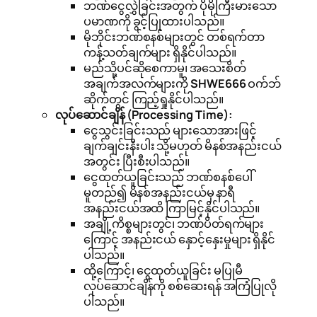
ဘဏ်ငွေလွှဲခြင်းအတွက် ပိုမိုကြီးမားသော
ပမာဏကို ခွင့်ပြုထားပါသည်။
မိုဘိုင်းဘဏ်စနစ်များတွင် တစ်ရက်တာ
ကန့်သတ်ချက်များ ရှိနိုင်ပါသည်။
မည်သို့ပင်ဆိုစေကာမူ၊ အသေးစိတ်
အချက်အလက်များကို
SHWE666
ဝက်ဘ်
ဆိုက်တွင် ကြည့်ရှုနိုင်ပါသည်။
လုပ်ဆောင်ချိန် (Processing Time):
ငွေသွင်းခြင်းသည် များသောအားဖြင့်
ချက်ချင်းနီးပါး သို့မဟုတ် မိနစ်အနည်းငယ်
အတွင်း ပြီးစီးပါသည်။
ငွေထုတ်ယူခြင်းသည် ဘဏ်စနစ်ပေါ်
မူတည်၍ မိနစ်အနည်းငယ်မှ နာရီ
အနည်းငယ်အထိ ကြာမြင့်နိုင်ပါသည်။
အချို့ကိစ္စများတွင်၊ ဘဏ်ပိတ်ရက်များ
ကြောင့် အနည်းငယ် နှောင့်နှေးမှုများ ရှိနိုင်
ပါသည်။
ထို့ကြောင့်၊ ငွေထုတ်ယူခြင်း မပြုမီ
လုပ်ဆောင်ချိန်ကို စစ်ဆေးရန် အကြံပြုလို
ပါသည်။