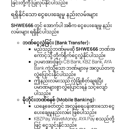
ခြင်းတို့ကို ပြုလုပ်နိုင်ပါသည်။
ရရှိနိုင်သော ငွေပေးချေမှု နည်းလမ်းများ
SHWE666
တွင် အောက်ပါ အဓိက ငွေပေးချေမှု နည်း
လမ်းများ ရရှိနိုင်ပါသည်။
ဘဏ်ငွေလွှဲခြင်း (Bank Transfer):
မည်သည့်ဘဏ်မှမဆို
SHWE666
ဘဏ်အ
ကောင့်သို့ တိုက်ရိုက်ငွေလွှဲနိုင်ပါသည်။
ဥပမာအားဖြင့်၊ CB Bank, KBZ Bank, AYA
Bank ကဲ့သို့သော ဘဏ်များမှ အလွယ်တကူ
လွှဲပြောင်းနိုင်ပါသည်။
ဤနည်းလမ်းသည် လုံခြုံစိတ်ချရပြီး
ပမာဏများစွာ လွှဲပြောင်းရန် သင့်လျော်
ပါသည်။
မိုဘိုင်းဘဏ်စနစ် (Mobile Banking):
ယနေ့ခေတ်တွင် အလွန်ရေပန်းစားသော ငွေ
ပေးချေမှုနည်းလမ်း ဖြစ်ပါသည်။
KBZPay, WaveMoney, AYA Pay စသည်တို့
ဖြင့် ငွေသွင်းနိုင်သည်။