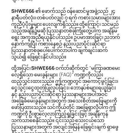
SHWE666
၏ ဖောက်သည် ဝန်ဆောင်မှုအဖွဲ့သည် ၂၄
နာရီပတ်လုံး၊ တစ်ပတ်လျှင် ၇ ရက် ကစားသမားများအား
ကူညီပံ့ပိုးမှုများ ပေးလျက်ရှိသည်။ ထို့ကြောင့်၊ သင်မည်
သည့်အချိန်၌မဆို ပြဿနာတစ်ခုကြုံတွေ့ပါက အချိန်မ
ရွေး အကူအညီရယူနိုင်ပါသည်။ ဥပမာအားဖြင့်၊ ညဘက်
နောက်ကျပြီး ကစားနေစဉ် နည်းပညာပိုင်းဆိုင်ရာ
ပြဿနာတစ်ခုပေါ်ပေါက်လာပါက ချက်ချင်းဆက်
သွယ်၍ ဖြေရှင်းနိုင်ပါသည်။
ထို့အပြင်၊
SHWE666
ဝက်ဘ်ဆိုက်တွင် “မကြာခဏမေး
လေ့ရှိသော မေးခွန်းများ (FAQ)” ကဏ္ဍကိုလည်း
ထည့်သွင်းထားသည်။ ဤကဏ္ဍတွင် အကောင့်ဖွင့်ခြင်း၊
ငွေသွင်းငွေထုတ်ပြုလုပ်ခြင်း၊ ဘောနပ်စ်များရယူခြင်း
နှင့် နည်းပညာပိုင်းဆိုင်ရာ ပြဿနာများအပါအဝင်
အခြေခံမေးခွန်းများအတွက် အသေးစိတ်အဖြေများကို
ဖော်ပြထားသည်။ သင်ကိုယ်တိုင် အဖြေရှာလိုပါက ဤ
ကဏ္ဍကို ဦးစွာလေ့လာကြည့်ရှုခြင်းဖြင့် အချိန်ကုန်
သက်သာစေနိုင်သည်။ ၎င်းသည် သေးငယ်သော
ပြဿနာများအတွက် အလျင်အမြန် ဖြေရှင်းချက် ရှာဖွေ