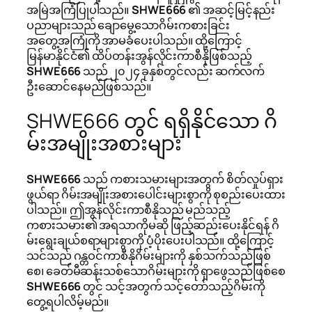
အမြဲအကြံပြုပါသည်။
SHWE666
၏ အဆင့်မြင့်နည်း
ပညာများသည် ချောမွေ့သောဂိမ်းကစားခြင်း
အတွေ့အကြုံကို အာမခံပေးပါသည်။ ထို့ကြောင့်
မြန်မာနိုင်ငံ၏ ထိပ်တန်းအွန်လိုင်းကာစီနိုဖြစ်သည့်
SHWE666
သည် ၂၀၂၄ ခုနှစ်တွင်လည်း ဆက်လက်
ဦးဆောင်နေမည်ဖြစ်သည်။
SHWE666 တွင် ရရှိနိုင်သော ဂိ
မ်းအမျိုးအစားများ
SHWE666
သည် ကစားသမားများအတွက် စိတ်လှုပ်ရှား
ဖွယ်ရာ ဂိမ်းအမျိုးအစားပေါင်းများစွာကို စုစည်းပေးထား
ပါသည်။ ဤအွန်လိုင်းကာစီနိုသည် မည်သည့်
ကစားသမား၏ အရသာကိုမဆို ဖြည့်ဆည်းပေးနိုင်ရန် ဂိ
မ်းရွေးချယ်စရာများစွာကို ပံ့ပိုးပေးပါသည်။ ထို့ကြောင့်
သင်သည် ဂန္တဝင်ကာစီနိုဂိမ်းများကို နှစ်သက်သည်ဖြစ်
စေ၊ ခေတ်မီဆန်းသစ်သောဂိမ်းများကို ရှာဖွေသည်ဖြစ်စေ
SHWE666
တွင် သင့်အတွက် သင့်တော်သည့်ဂိမ်းကို
တွေ့ရပါလိမ့်မည်။