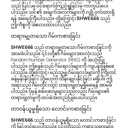
သည် ပြင်ပမှ ဝင်ရောက်ကြည့်ရှုခြင်းမှ ကာကွယ်ပေး
ပါသည်။ သင်၏ အချက်အလက်များကို လျှို့ဝှက်ထားရှိ
ရန် အရေးကြီးပါသည်။ ထို့ကြောင့်၊
SHWE666
သည်
ဤကိစ္စကို အလေးထားပါသည်။
တရားမျှတသော ဂိမ်းကစားခြင်း
SHWE666
သည် တရားမျှတသော ဂိမ်းကစားခြင်းကို
အာမခံပါသည်။ ၎င်းတို့၏ ဂိမ်းများအားလုံးသည်
Random Number Generator (RNG) ကို အသုံးပြု
ပါသည်။ ဤစနစ်သည် ဂိမ်းရလဒ်များကို ကျပန်းဖြစ်စေ
ပါသည်။ ထို့ကြောင့်၊ မည်သူမျှ ဂိမ်းရလဒ်များကို ကြိုတင်
ခန့်မှန်းနိုင်ခြင်း သို့မဟုတ် ထိန်းချုပ်နိုင်ခြင်း မရှိပါ။ ဤ
အရာသည် ဂိမ်းတိုင်းတွင် တရားမျှတမှုရှိစေရန် အာမခံ
ပါသည်။ ပုံမှန် စစ်ဆေးမှုများသည်လည်း ဂိမ်းများ၏
တရားမျှတမှုကို ထပ်မံအတည်ပြုပေးပါသည်။
တာဝန်ယူမှုရှိသော လောင်းကစားခြင်း
SHWE666
သည် တာဝန်ယူမှုရှိသော လောင်းကစားခြင်း
ကို မြှင့်တင်ပေးပါသည်။ ၎င်းတို့သည် ကစားသမားများ