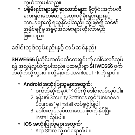
ကွယ်ထားပါသည်။
ပရိုမိုးရှင်းများနှင့် ဆုလာဘ်များ:
မိုဘိုင်းအက်ပလီ
ကေးရှင်းမှတစ်ဆင့် အထူးပရိုမိုးရှင်းများနှင့်
bonus များကို ရယူနိုင်ပါသည်။ သို့ဖြစ်၍ သင်၏
အနိုင်ရရှိမှု အခွင့်အလမ်းများ တိုးလာမည်
ဖြစ်သည်။
ဒေါင်းလုဒ်လုပ်နည်းနှင့် တပ်ဆင်နည်း
SHWE666
မိုဘိုင်းအက်ပလီကေးရှင်းကို ဒေါင်းလုဒ်လုပ်
ရန် အလွန်လွယ်ကူပါသည်။ ပထမဦးစွာ
SHWE666
ဝက်
ဘ်ဆိုက်သို့ သွားပါ။ ထို့နောက် download link ကို ရှာပါ။
Android အသုံးပြုသူများအတွက်:
ဝက်ဘ်ဆိုက်မှ APK ဖိုင်ကို ဒေါင်းလုဒ်လုပ်ပါ။
ဖုန်း၏ Security Settings တွင် “Unknown
Sources” မှ install လုပ်ခွင့်ပြုပါ။
ဒေါင်းလုဒ်လုပ်ထားသော ဖိုင်ကို နှိပ်ပြီး
install လုပ်ပါ။
iOS အသုံးပြုသူများအတွက်:
App Store သို့ ဝင်ရောက်ပါ။