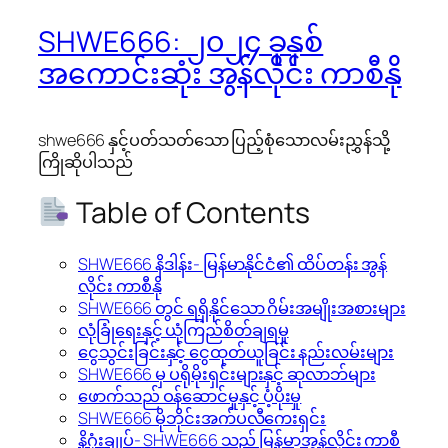
SHWE666: ၂၀၂၄ ခုနှစ်
အကောင်းဆုံး အွန်လိုင်း ကာစီနို
shwe666 နှင့်ပတ်သတ်သော ပြည့်စုံသောလမ်းညွှန်သို့
ကြိုဆိုပါသည်
Table of Contents
SHWE666 နိဒါန်း- မြန်မာနိုင်ငံ၏ ထိပ်တန်း အွန်
လိုင်း ကာစီနို
SHWE666 တွင် ရရှိနိုင်သော ဂိမ်းအမျိုးအစားများ
လုံခြုံရေးနှင့် ယုံကြည်စိတ်ချရမှု
ငွေသွင်းခြင်းနှင့် ငွေထုတ်ယူခြင်း နည်းလမ်းများ
SHWE666 မှ ပရိုမိုးရှင်းများနှင့် ဆုလာဘ်များ
ဖောက်သည် ဝန်ဆောင်မှုနှင့် ပံ့ပိုးမှု
SHWE666 မိုဘိုင်းအက်ပလီကေးရှင်း
နိဂုံးချုပ်- SHWE666 သည် မြန်မာ့အွန်လိုင်း ကာစီ