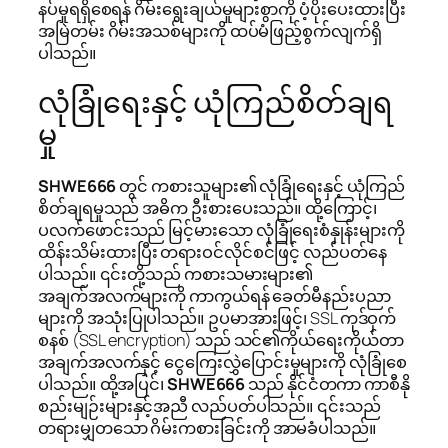
နပ်မှုရရှိစေရန် ဂိမ်းရွေးချယ်မှုများစွာကို ပံ့ပိုးပေးထားပြီး
အမြဲတမ်း ဂိမ်းအသစ်များကို ထပ်မံဖြည့်စွက်လျက်ရှိ
ပါသည်။
လုံခြုံရေးနှင့် ယုံကြည်စိတ်ချရ
မှု
SHWE666
တွင် ကစားသူများ၏ လုံခြုံရေးနှင့် ယုံကြည်
စိတ်ချရမှုသည် အဓိက ဦးစားပေးသည်။ ထို့ကြောင့်၊
ပလက်ဖောင်းသည် မြင့်မားသော လုံခြုံရေးစံနှုန်းများကို
ထိန်းသိမ်းထားပြီး တရားဝင်လိုင်စင်ဖြင့် လည်ပတ်နေ
ပါသည်။ ၎င်းတို့သည် ကစားသမားများ၏
အချက်အလက်များကို ကာကွယ်ရန် ခေတ်မီနည်းပညာ
များကို အသုံးပြုပါသည်။ ဥပမာအားဖြင့်၊ SSL ကုဒ်ဝှက်
စနစ် (SSL encryption) သည် သင်၏ကိုယ်ရေးကိုယ်တာ
အချက်အလက်နှင့် ငွေကြေးလွှဲပြောင်းမှုများကို လုံခြုံစေ
ပါသည်။ ထို့အပြင်၊
SHWE666
သည် နိုင်ငံတကာ ကာစီနို
စည်းမျဉ်းများနှင့်အညီ လည်ပတ်ပါသည်။ ၎င်းသည်
တရားမျှတသော ဂိမ်းကစားခြင်းကို အာမခံပါသည်။