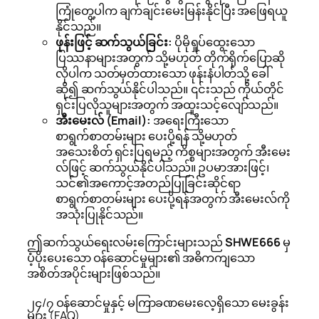
ကြုံတွေ့ပါက ချက်ချင်းမေးမြန်းနိုင်ပြီး အဖြေရယူ
နိုင်သည်။
ဖုန်းဖြင့် ဆက်သွယ်ခြင်း:
ပိုမိုရှုပ်ထွေးသော
ပြဿနာများအတွက် သို့မဟုတ် တိုက်ရိုက်ပြောဆို
လိုပါက သတ်မှတ်ထားသော ဖုန်းနံပါတ်သို့ ခေါ်
ဆို၍ ဆက်သွယ်နိုင်ပါသည်။ ၎င်းသည် ကိုယ်တိုင်
ရှင်းပြလိုသူများအတွက် အထူးသင့်လျော်သည်။
အီးမေးလ် (Email):
အရေးကြီးသော
စာရွက်စာတမ်းများ ပေးပို့ရန် သို့မဟုတ်
အသေးစိတ် ရှင်းပြရမည့် ကိစ္စများအတွက် အီးမေး
လ်ဖြင့် ဆက်သွယ်နိုင်ပါသည်။ ဥပမာအားဖြင့်၊
သင်၏အကောင့်အတည်ပြုခြင်းဆိုင်ရာ
စာရွက်စာတမ်းများ ပေးပို့ရန်အတွက် အီးမေးလ်ကို
အသုံးပြုနိုင်သည်။
ဤဆက်သွယ်ရေးလမ်းကြောင်းများသည်
SHWE666
မှ
ပံ့ပိုးပေးသော ဝန်ဆောင်မှုများ၏ အဓိကကျသော
အစိတ်အပိုင်းများဖြစ်သည်။
၂၄/၇ ဝန်ဆောင်မှုနှင့် မကြာခဏမေးလေ့ရှိသော မေးခွန်း
များ (FAQ)