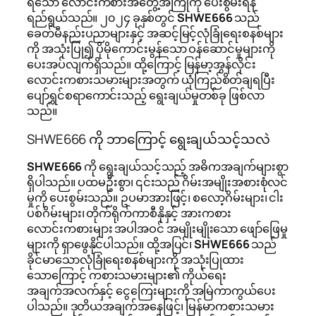
ရသော လောင်းကစားအတွေ့အကြုံကို ပေးစွမ်းရန်
ရည်ရွယ်သည်။ ၂၀၂၄ ခုနှစ်တွင်
SHWE666
သည်
ခေတ်မီနည်းပညာများနှင့် အဆင့်မြင့်လုံခြုံရေးစနစ်များ
ကို အသုံးပြု၍ ပိုမိုကောင်းမွန်သော ဝန်ဆောင်မှုများကို
ပေးအပ်လျက်ရှိသည်။ ထို့ကြောင့် မြန်မာ့အွန်လိုင်း
လောင်းကစားသမားများအတွက် ယုံကြည်စိတ်ချရပြီး
ပျော်ရွှင်စရာကောင်းသည့် ရွေးချယ်မှုတစ်ခု ဖြစ်လာ
သည်။
SHWE666 ကို ဘာကြောင့် ရွေးချယ်သင့်သလဲ
SHWE666
ကို ရွေးချယ်သင့်သည့် အဓိကအချက်များစွာ
ရှိပါသည်။ ပထမဦးစွာ၊ ၎င်းသည် ဂိမ်းအမျိုးအစားစုံလင်
မှုကို ပေးစွမ်းသည်။ ဥပမာအားဖြင့်၊ စလော့ဂိမ်းများ၊ ငါး
ပစ်ဂိမ်းများ၊ တိုက်ရိုက်ကာစီနိုနှင့် အားကစား
လောင်းကစားများ အပါအဝင် အမျိုးမျိုးသော ဖျော်ဖြေမှု
များကို ရှာဖွေနိုင်ပါသည်။ ထို့အပြင်၊
SHWE666
သည်
ခိုင်မာသောလုံခြုံရေးစနစ်များကို အသုံးပြုထား
သောကြောင့် ကစားသမားများ၏ ကိုယ်ရေး
အချက်အလက်နှင့် ငွေကြေးများကို အမြဲကာကွယ်ပေး
ပါသည်။ ဒုတိယအချက်အနေဖြင့်၊ မြန်မာကစားသမား