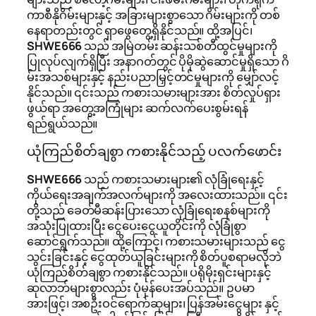
ကာစီနိုဂိမ်းများနှင့် အခြားများစွာသော ဂိမ်းများကို တစ်
နေရာတည်းတွင် ရှာဖွေတွေ့ရှိနိုင်သည်။ ထို့အပြင်၊
SHWE666
သည် အမြဲတမ်း ဆန်းသစ်တီထွင်မှုများကို
ပြုလုပ်လျက်ရှိပြီး အနာဂတ်တွင် ပိုမိုဆွဲဆောင်မှုရှိသော ဂိ
မ်းအသစ်များနှင့် နည်းပညာမြှင့်တင်မှုများကို မျှော်လင့်
နိုင်သည်။ ၎င်းသည် ကစားသမားများအား စိတ်လှုပ်ရှား
ဖွယ်ရာ အတွေ့အကြုံများ ဆက်လက်ပေးစွမ်းရန်
ရည်ရွယ်သည်။
ယုံကြည်စိတ်ချစွာ ကစားနိုင်သည့် ပလက်ဖောင်း
SHWE666
သည် ကစားသမားများ၏ လုံခြုံရေးနှင့်
ကိုယ်ရေးအချက်အလက်များကို အလေးထားသည်။ ၎င်း
တို့သည် ခေတ်မီဆန်းပြားသော လုံခြုံရေးစနစ်များကို
အသုံးပြုထားပြီး ငွေပေးငွေယူတိုင်းကို လုံခြုံစွာ
ဆောင်ရွက်သည်။ ထို့ကြောင့်၊ ကစားသမားများသည် ငွေ
သွင်းခြင်းနှင့် ငွေထုတ်ယူခြင်းများကို စိတ်ပူစရာမလိုဘဲ
ယုံကြည်စိတ်ချစွာ ကစားနိုင်သည်။ ပရိုမိုးရှင်းများနှင့်
ဆုလာဘ်များစွာလည်း ပုံမှန်ပေးအပ်သည်။ ဥပမာ
အားဖြင့်၊ အစဦးဝင်ရောက်ဆုများ၊ ပြန်အမ်းငွေများ နှင့်