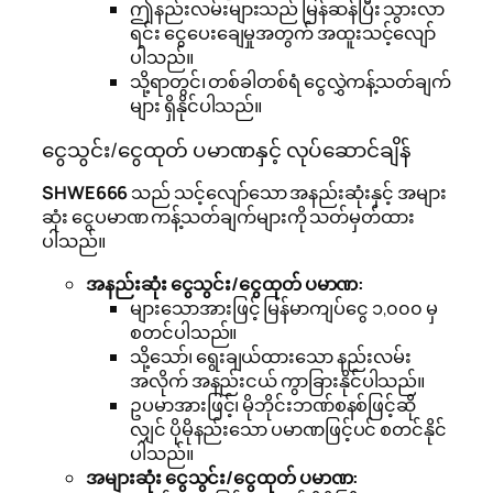
ဤနည်းလမ်းများသည် မြန်ဆန်ပြီး သွားလာ
ရင်း ငွေပေးချေမှုအတွက် အထူးသင့်လျော်
ပါသည်။
သို့ရာတွင်၊ တစ်ခါတစ်ရံ ငွေလွှဲကန့်သတ်ချက်
များ ရှိနိုင်ပါသည်။
ငွေသွင်း/ငွေထုတ် ပမာဏနှင့် လုပ်ဆောင်ချိန်
SHWE666
သည် သင့်လျော်သော အနည်းဆုံးနှင့် အများ
ဆုံး ငွေပမာဏ ကန့်သတ်ချက်များကို သတ်မှတ်ထား
ပါသည်။
အနည်းဆုံး ငွေသွင်း/ငွေထုတ် ပမာဏ:
များသောအားဖြင့် မြန်မာကျပ်ငွေ ၁,၀၀၀ မှ
စတင်ပါသည်။
သို့သော်၊ ရွေးချယ်ထားသော နည်းလမ်း
အလိုက် အနည်းငယ် ကွာခြားနိုင်ပါသည်။
ဥပမာအားဖြင့်၊ မိုဘိုင်းဘဏ်စနစ်ဖြင့်ဆို
လျှင် ပိုမိုနည်းသော ပမာဏဖြင့်ပင် စတင်နိုင်
ပါသည်။
အများဆုံး ငွေသွင်း/ငွေထုတ် ပမာဏ: