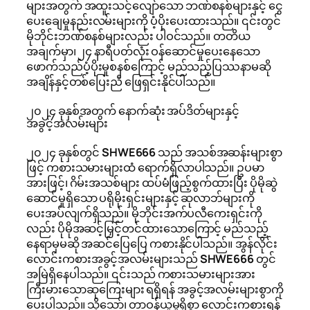
များအတွက် အထူးသင့်လျော်သော ဘဏ်စနစ်များနှင့် ငွေ
ပေးချေမှုနည်းလမ်းများကို ပံ့ပိုးပေးထားသည်။ ၎င်းတွင်
မိုဘိုင်းဘဏ်စနစ်များလည်း ပါဝင်သည်။ တတိယ
အချက်မှာ၊ ၂၄ နာရီပတ်လုံး ဝန်ဆောင်မှုပေးနေသော
ဖောက်သည်ပံ့ပိုးမှုစနစ်ကြောင့် မည်သည့်ပြဿနာမဆို
အချိန်နှင့်တစ်ပြေးညီ ဖြေရှင်းနိုင်ပါသည်။
၂၀၂၄ ခုနှစ်အတွက် နောက်ဆုံး အပ်ဒိတ်များနှင့်
အခွင့်အလမ်းများ
၂၀၂၄ ခုနှစ်တွင်
SHWE666
သည် အသစ်အဆန်းများစွာ
ဖြင့် ကစားသမားများထံ ရောက်ရှိလာပါသည်။ ဥပမာ
အားဖြင့်၊ ဂိမ်းအသစ်များ ထပ်မံဖြည့်စွက်ထားပြီး ပိုမိုဆွဲ
ဆောင်မှုရှိသော ပရိုမိုးရှင်းများနှင့် ဆုလာဘ်များကို
ပေးအပ်လျက်ရှိသည်။ မိုဘိုင်းအက်ပလီကေးရှင်းကို
လည်း ပိုမိုအဆင့်မြှင့်တင်ထားသောကြောင့် မည်သည့်
နေရာမှမဆို အဆင်ပြေပြေ ကစားနိုင်ပါသည်။ အွန်လိုင်း
လောင်းကစားအခွင့်အလမ်းများသည်
SHWE666
တွင်
အမြဲရှိနေပါသည်။ ၎င်းသည် ကစားသမားများအား
ကြီးမားသောဆုကြေးများ ရရှိရန် အခွင့်အလမ်းများစွာကို
ပေးပါသည်။ သို့သော်၊ တာဝန်ယူမှုရှိစွာ လောင်းကစားရန်