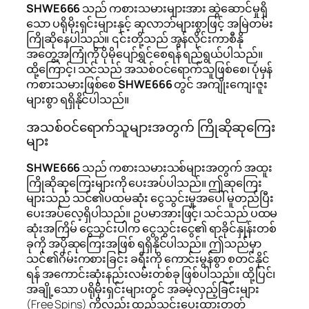
SHWE666
သည် ကစားသမားများအား ဆွဲဆောင်မှုရှိ
သော ပရိုမိုးရှင်းများနှင့် ဆုလာဘ်များစွာဖြင့် အမြဲတမ်း
ကြိုဆိုနေပါသည်။ ၎င်းတို့သည် အွန်လိုင်းကာစီနို
အတွေ့အကြုံကို ပိုမိုပျော်ရွှင်စေရန် ရည်ရွယ်ပါသည်။
ထို့ကြောင့်၊ သင်သည် အသစ်ဝင်ရောက်သူဖြစ်စေ၊ ပုံမှန်
ကစားသမားဖြစ်စေ
SHWE666
တွင် အကျိုးကျေးဇူး
များစွာ ရရှိနိုင်ပါသည်။
အသစ်ဝင်ရောက်သူများအတွက် ကြိုဆိုဆုကြေး
များ
SHWE666
သည် ကစားသမားသစ်များအတွက် အထူး
ကြိုဆိုဆုကြေးများကို ပေးအပ်ပါသည်။ ဤဆုကြေး
များသည် သင်၏ပထမဆုံး ငွေသွင်းမှုအပေါ် မူတည်ပြီး
ပေးအပ်လေ့ရှိပါသည်။ ဥပမာအားဖြင့်၊ သင်သည် ပထမ
ဆုံးအကြိမ် ငွေသွင်းပါက ငွေသွင်းငွေ၏ ရာခိုင်နှုန်းတစ်
ခုကို အပိုဆုကြေးအဖြစ် ရရှိနိုင်ပါသည်။ ဤသည်မှာ
သင်၏ဂိမ်းကစားခြင်း ခရီးကို ကောင်းမွန်စွာ စတင်နိုင်
ရန် အကောင်းဆုံးနည်းလမ်းတစ်ခု ဖြစ်ပါသည်။ ထို့ပြင်၊
အချို့သော ပရိုမိုးရှင်းများတွင် အခမဲ့လှည့်ခြင်းများ
(Free Spins) ကိုလည်း ထည့်သွင်းပေးထားတတ်