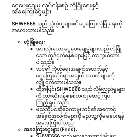
ငွေပေးချေမှု လုပ်ငန်းစဉ် လုံခြုံရေးနှင့်
အခကြေးငွေများ
SHWE666
သည် သုံးစွဲသူများ၏ ငွေကြေးလုံခြုံရေးကို
အလေးထားပါသည်။
လုံခြုံရေး:
အားလုံးသော ငွေပေးချေမှုများသည် လုံခြုံ
သော ကုဒ်ဝှက်စနစ်များဖြင့် ကာကွယ်ထား
ပါသည်။
သင်၏ ကိုယ်ရေးအချက်အလက်နှင့်
ငွေကြေးဆိုင်ရာ အချက်အလက်များကို
လျှို့ဝှက်ထားပါသည်။
ထို့အပြင်၊
SHWE666
သည် လိမ်လည်မှုများ
ကို တားဆီးရန် စနစ်တကျ စောင့်ကြပ်
ကြည့်ရှုပါသည်။
မည်သို့ပင်ဆိုစေကာမူ၊ သင်၏ အကောင့်
အချက်အလက်များကို မည်သူ့ကိုမှ မပေးရန်
အရေးကြီးပါသည်။
အခကြေးငွေများ (Fees):
SHWE666
သည် များသောအားဖြင့် ငွေ