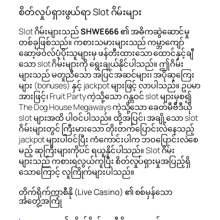
စိတ်လှုပ်ရှားဖွယ်ရာ Slot ဂိမ်းများ
Slot ဂိမ်းများသည်
SHWE666
၏ အဓိကဆွဲဆောင်မှု
တစ်ခုဖြစ်သည်။ ကစားသမားများသည် ကမ္ဘာကျော်
ဆော့ဖ်ဝဲလ်ပံ့ပိုးသူများမှ ဖန်တီးထားသော ထောင်နှင့်ချီ
သော slot ဂိမ်းများကို ရွေးချယ်နိုင်ပါသည်။ ဤဂိမ်း
များသည် မတူညီသော အပြင်အဆင်များ၊ အပိုဆုကြေး
များ (bonuses) နှင့် jackpot များဖြင့် လာပါသည်။ ဥပမာ
အားဖြင့်၊ Fruit Party ကဲ့သို့သော ဂန္တဝင် slot များမှစ၍
The Dog House Megaways ကဲ့သို့သော ခေတ်မီဗီဒီယို
slot များအထိ ပါဝင်ပါသည်။ ထို့အပြင်၊ အချို့သော slot
ဂိမ်းများတွင် ကြီးမားသော တိုးတက်ပြောင်းလဲနေသည့်
jackpot များပါဝင်ပြီး ကံကောင်းပါက ဘဝပြောင်းလဲစေ
မည့် ဆုကြီးများကိုပင် ရယူနိုင်ပါသည်။ Slot ဂိမ်း
များသည် ကစားရလွယ်ကူပြီး စိတ်လှုပ်ရှားမှုအပြည့်ရှိ
သောကြောင့် လူကြိုက်များပါသည်။
တိုက်ရိုက်ကာစီနို (Live Casino) ၏ စစ်မှန်သော
အတွေ့အကြုံ