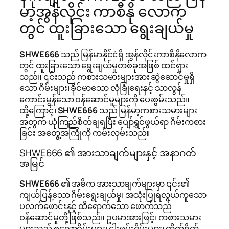
မာ့အွန်လိုင်း ကာစီနို လောက
တွင် ထူးခြားသော ရွေးချယ်မှု
SHWE666
သည် မြန်မာနိုင်ငံရှိ အွန်လိုင်းကာစီနိုလောက
တွင် ထူးခြားသော ရွေးချယ်မှုတစ်ခုအဖြစ် ထင်ရှား
သည်။ ၎င်းသည် ကစားသမားများအား ဆွဲဆောင်မှုရှိ
သော ဂိမ်းများ၊ ခိုင်မာသော လုံခြုံရေးနှင့် သာလွန်
ကောင်းမွန်သော ဝန်ဆောင်မှုများကို ပေးစွမ်းသည်။
ထို့ကြောင့်၊
SHWE666
သည် မြန်မာ့ကစားသမားများ
အတွက် ယုံကြည်စိတ်ချရပြီး ပျော်ရွှင်ဖွယ်ရာ ဂိမ်းကစား
ခြင်း အတွေ့အကြုံကို ကမ်းလှမ်းသည်။
SHWE666 ၏ အားသာချက်များနှင့် အနာဂတ်
အမြင်
SHWE666
၏ အဓိက အားသာချက်များမှာ ၎င်း၏
ကျယ်ပြန့်သော ဂိမ်းရွေးချယ်မှု၊ အသုံးပြုရလွယ်ကူသော
ပလက်ဖောင်းနှင့် ထိရောက်သော ဖောက်သည်
ဝန်ဆောင်မှုတို့ ဖြစ်သည်။ ဥပမာအားဖြင့်၊ ကစားသမား
များသည် စလော့ဂိမ်းများ၊ ငါးဖမ်းဂိမ်းများ၊ တိုက်ရိုက်