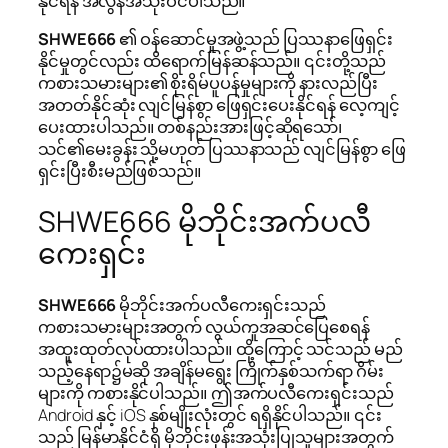
နိုင်ရန် အလွန်အသုံးဝင်ပါသည်။
SHWE666
၏ ဝန်ဆောင်မှုအဖွဲ့သည် ပြဿနာဖြေရှင်း
နိုင်မှုတွင်လည်း ထိရောက်မြန်ဆန်သည်။ ၎င်းတို့သည်
ကစားသမားများ၏ စိုးရိမ်ပူပန်မှုများကို နားလည်ပြီး
အတတ်နိုင်ဆုံး လျင်မြန်စွာ ဖြေရှင်းပေးနိုင်ရန် လေ့ကျင့်
ပေးထားပါသည်။ တစ်နည်းအားဖြင့်ဆိုရသော်၊
သင်၏မေးခွန်း သို့မဟုတ် ပြဿနာသည် လျင်မြန်စွာ ဖြေ
ရှင်းပြီးစီးမည်ဖြစ်သည်။
SHWE666 မိုဘိုင်းအက်ပလီ
ကေးရှင်း
SHWE666
မိုဘိုင်းအက်ပလီကေးရှင်းသည်
ကစားသမားများအတွက် လွယ်ကူအဆင်ပြေစေရန်
အထူးထုတ်လုပ်ထားပါသည်။ ထို့ကြောင့် သင်သည် မည်
သည့်နေရာ၌မဆို အချိန်မရွေး ကြိုက်နှစ်သက်ရာ ဂိမ်း
များကို ကစားနိုင်ပါသည်။ ဤအက်ပလီကေးရှင်းသည်
Android နှင့် iOS နှစ်မျိုးလုံးတွင် ရရှိနိုင်ပါသည်။ ၎င်း
သည် မြန်မာနိုင်ငံရှိ မိုဘိုင်းဖုန်းအသုံးပြုသူများအတွက်