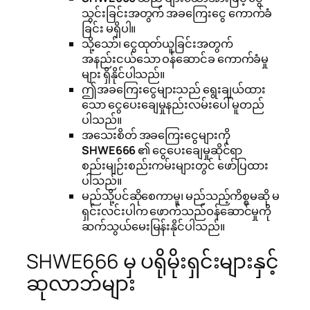
သွင်းခြင်းအတွက် အခကြေးငွေ ကောက်ခံ
ခြင်း မရှိပါ။
သို့သော်၊ ငွေထုတ်ယူခြင်းအတွက်
အနည်းငယ်သော ဝန်ဆောင်ခ ကောက်ခံမှု
များ ရှိနိုင်ပါသည်။
ဤအခကြေးငွေများသည် ရွေးချယ်ထား
သော ငွေပေးချေမှုနည်းလမ်းပေါ် မူတည်
ပါသည်။
အသေးစိတ် အခကြေးငွေများကို
SHWE666
၏ ငွေပေးချေမှုဆိုင်ရာ
စည်းမျဉ်းစည်းကမ်းများတွင် ဖော်ပြထား
ပါသည်။
မည်သို့ပင်ဆိုစေကာမူ၊ မည်သည့်ကိစ္စမဆို မ
ရှင်းလင်းပါက ဖောက်သည်ဝန်ဆောင်မှုကို
ဆက်သွယ်မေးမြန်းနိုင်ပါသည်။
SHWE666 မှ ပရိုမိုးရှင်းများနှင့်
ဆုလာဘ်များ