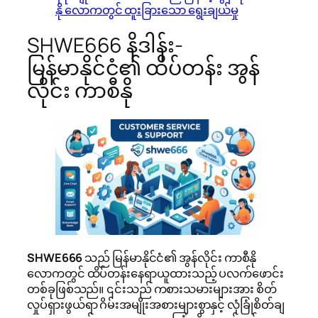
နို လောကတွင် ထူးခြားသော ရွေးချယ်မှု
SHWE666 နိဒါန်း-
မြန်မာနိုင်ငံ၏ ထိပ်တန်း အွန်
လိုင်း ကာစီနို
SHWE666
သည် မြန်မာနိုင်ငံ၏ အွန်လိုင်း ကာစီနို
လောကတွင် ထိပ်တန်းနေရာယူထားသည့် ပလက်ဖောင်း
တစ်ခုဖြစ်သည်။ ၎င်းသည် ကစားသမားများအား စိတ်
လှုပ်ရှားဖွယ်ရာ ဂိမ်းအမျိုးအစားများစွာနှင့် လုံခြုံစိတ်ချ