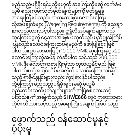
မည်သည့်ပရိုမိုးရှင်း သို့မဟုတ် ဆုကြေးကိုမဆို လက်ခံမ
ယူမီ စည်းကမ်းသတ်မှတ်ချက်များကို ဖတ်ရှုရန်
အရေးကြီးပါသည်။ အထူးသဖြင့်၊ လောင်းကြေး
လိုအပ်ချက်များ (Wagering Requirements) ကို သေချာ
နားလည်ထားသင့်ပါသည်။ ဤလိုအပ်ချက်များသည်
ဆုကြေးငွေကို ငွေသားအဖြစ် မထုတ်ယူမီ မည်မျှအကြိမ်
ပြန်လည်လောင်းကြေးထပ်ရမည်ကို ဖော်ပြခြင်း ဖြစ်
ပါသည်။ ဥပမာအားဖြင့်၊ 10,000 MMK ဆုကြေးနှင့် x20
လောင်းကြေးလိုအပ်ချက်ဆိုပါက သင်သည် 200,000
MMK ဖိုး လောင်းကစားပြီးမှသာ ထုတ်ယူနိုင်မည် ဖြစ်
ပါသည်။ ထို့အပြင်၊ ဂိမ်းအလိုက် လောင်းကြေးထပ်နိုင်
သည့် ရာခိုင်နှုန်းများလည်း ကွာခြားနိုင်ပါသည်။
ထို့ကြောင့်၊ မည်သည့်ပရိုမိုးရှင်းမဆို မယူမီ
စည်းကမ်းသတ်မှတ်ချက်များကို အမြဲစစ်ဆေးသင့်
ပါသည်။ ဤအချက်သည်
SHWE666
တွင် ကစားသမား
တိုင်း သိထားသင့်သည့် အရေးကြီးအချက် ဖြစ်ပါသည်။
ဖောက်သည် ဝန်ဆောင်မှုနှင့်
ပံ့ပိုးမှု