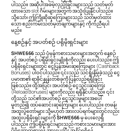
ပါသည်။ အဆိုပါအခမဲ့လှည့်ခြင်းများသည် သတ်မှတ်
ထားသော slot ဂိမ်းများအတွက် အသုံးပြုနိုင်ပါသည်။
သို့သော်၊ ဤကြိုဆိုဆုကြေးများသည် သတ်မှတ်ထား
သော စည်းကမ်းသတ်မှတ်ချက်များနှင့် ကိုက်ညီရပါ
မည်။
နေ့စဉ်နှင့် အပတ်စဉ် ပရိုမိုးရှင်းများ
SHWE666
သည် ပုံမှန်ကစားသမားများအတွက် နေ့စဉ်
နှင့် အပတ်စဉ် ပရိုမိုးရှင်းမျိုးစုံကိုလည်း ပေးပါသည်။ ဤ
ပရိုမိုးရှင်းများတွင် ငွေပြန်အမ်းဆုကြေးများ (Cashback
Bonuses) ပါဝင်ပါသည်။ ၎င်းသည် သင်ရှုံးနိမ့်ခဲ့သည့် ငွေ
ပမာဏ၏ ရာခိုင်နှုန်းတစ်ခုကို ပြန်လည်ရရှိခြင်း
ဖြစ်သည်။ ထို့အပြင်၊ အပတ်စဉ် ငွေသွင်းဆုကြေး
(Reload Bonuses) များကိုလည်း ရရှိနိုင်ပါသည်။ ၎င်း
တို့သည် သင်၏အပတ်စဉ် ငွေသွင်းမှုများအပေါ်
မူတည်၍ ထပ်ဆောင်းဆုကြေးများ ပေးပါသည်။ တဖန်၊
အထူးပွဲတော်များ သို့မဟုတ် အားလပ်ရက်များတွင်လည်း
အထူးပရိုမိုးရှင်းများကို
SHWE666
မှ ပေးလေ့ရှိ
ပါသည်။ ဤပရိုမိုးရှင်းများသည် ကစားသမားများအား
ပိုမိုဆော့ကစားရန် အားပေးပြီး အနိုင်ရရှိရန်