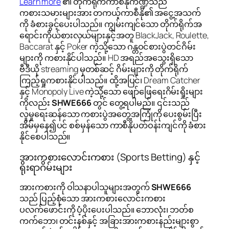
Learn more
၏ တိုက်ရိုက်ကာစီနိုကဏ္ဍသည်
ကစားသမားများအား တကယ့်ကာစီနို၏ အငွေ့အသက်
ကို ခံစားခွင့်ပေးပါသည်။ ကျွမ်းကျင်သော တိုက်ရိုက်အ
ရောင်းကိုယ်စားလှယ်များနှင့်အတူ BlackJack, Roulette,
Baccarat နှင့် Poker ကဲ့သို့သော ဂန္တဝင်စားပွဲတင်ဂိမ်း
များကို ကစားနိုင်ပါသည်။ HD အရည်အသွေးရှိသော
ဗီဒီယို streaming မှတစ်ဆင့် ဂိမ်းများကို တိုက်ရိုက်
ကြည့်ရှုကစားနိုင်ပါသည်။ ထို့အပြင်၊ Dream Catcher
နှင့် Monopoly Live ကဲ့သို့သော ဖျော်ဖြေရေးဂိမ်းရှိုးများ
ကိုလည်း
SHWE666
တွင် တွေ့ရပါမည်။ ၎င်းသည်
လူမှုရေးဆန်သော ကစားပွဲအတွေ့အကြုံကို ပေးစွမ်းပြီး
အိမ်မှနေ၍ပင် စစ်မှန်သော ကာစီနိုပတ်ဝန်းကျင်ကို ခံစား
နိုင်စေပါသည်။
အားကစားလောင်းကစား (Sports Betting) နှင့်
ရိုးရာဂိမ်းများ
အားကစားကို ဝါသနာပါသူများအတွက်
SHWE666
သည် ပြည့်စုံသော အားကစားလောင်းကစား
ပလက်ဖောင်းကို ပံ့ပိုးပေးပါသည်။ ဘောလုံး၊ ဘတ်စ
ကက်ဘော၊ တင်းနစ်နှင့် အခြားအားကစားနည်းများစွာ