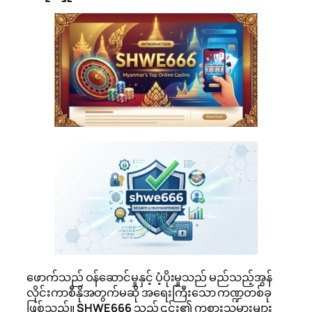
ဖောက်သည် ဝန်ဆောင်မှုနှင့် ပံ့ပိုးမှုသည် မည်သည့်အွန်
လိုင်းကာစီနိုအတွက်မဆို အရေးကြီးသော ကဏ္ဍတစ်ခု
ဖြစ်သည်။
SHWE666
သည် ၎င်း၏ ကစားသမားများ