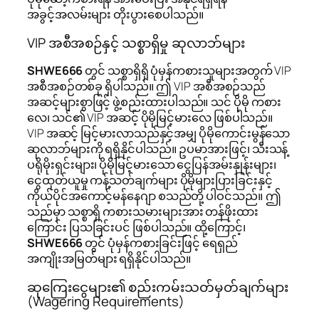
အခွင့်အလမ်းများ တိုးပွားစေပါသည်။
VIP အစီအစဉ်နှင့် သစ္စာရှိမှု ဆုလာဘ်များ
SHWE666
တွင် သစ္စာရှိရှိ ပုံမှန်ကစားသူများအတွက် VIP
အစီအစဉ်တစ်ခု ရှိပါသည်။ ဤ VIP အစီအစဉ်သည်
အဆင့်များစွာဖြင့် ဖွဲ့စည်းထားပါသည်။ သင် ပိုမို ကစား
လေ၊ သင်၏ VIP အဆင့် ပိုမိုမြင့်မားလေ ဖြစ်ပါသည်။
VIP အဆင့် မြင့်မားလာသည်နှင့်အမျှ ပိုမိုကောင်းမွန်သော
ဆုလာဘ်များကို ရရှိနိုင်ပါသည်။ ဥပမာအားဖြင့်၊ သီးသန့်
ပရိုမိုးရှင်းများ၊ ပိုမိုမြင့်မားသော ငွေပြန်အမ်းနှုန်းများ၊
ငွေထုတ်ယူမှု ကန့်သတ်ချက်များ ပိုမိုများပြားခြင်းနှင့်
ကိုယ်ပိုင်အကောင့်မန်နေဂျာ စသည်တို့ ပါဝင်သည်။ ဤ
သည်မှာ သစ္စာရှိ ကစားသမားများအား တန်ဖိုးထား
ကြောင်း ပြသခြင်းပင် ဖြစ်ပါသည်။ ထို့ကြောင့်၊
SHWE666
တွင် ပုံမှန်ကစားခြင်းဖြင့် ရေရှည်
အကျိုးအမြတ်များ ရရှိနိုင်ပါသည်။
ဆုကြေးငွေများ၏ စည်းကမ်းသတ်မှတ်ချက်များ
(Wagering Requirements)