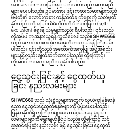
အား လောင်းကစားခြင်းနှင့် ပတ်သက်သည့် အကူအညီ
များ ပေးပါသည်။ ဥပမာအားဖြင့်၊ ကစားသမားများသည်
မိမိတို့၏ လောင်းကစား ကန့်သတ်ချက်များကို သတ်မှတ်
နိုင်သည်။ ထို့အပြင်၊ မိမိကိုယ်ကို ပိတ်ပင်ခြင်း (self-
exclusion) ရွေးချယ်မှုများလည်း ရှိပါသည်။ ၎င်းသည်
လိုအပ်ပါက အနားယူရန် ကူညီပေးပါသည်။
SHWE666
သည် လောင်းကစား စွဲလမ်းမှုကို ကာကွယ်ရန် ကြိုးပမ်း
ပါသည်။ ၎င်းတို့သည် အထောက်အကူပြု အဖွဲ့အစည်း
များနှင့်လည်း ချိတ်ဆက်ထားပါသည်။ ထို့ကြောင့်၊
လိုအပ်ပါက အကူအညီရယူနိုင်ပါသည်။
ငွေသွင်းခြင်းနှင့် ငွေထုတ်ယူ
ခြင်း နည်းလမ်းများ
SHWE666
သည် သုံးစွဲသူများအတွက် လွယ်ကူမြန်ဆန်
သော ငွေသွင်းငွေထုတ်စနစ်များကို ပံ့ပိုးပေးပါသည်။
မြန်မာနိုင်ငံရှိ လူကြိုက်များသော ငွေပေးချေမှုနည်း
လမ်းများစွာကို ရွေးချယ်နိုင်ပါသည်။ ထို့ကြောင့် သင်
အဆင်ပြေဆုံး နည်းလမ်းဖြင့် ငွေသွင်းခြင်း၊ ငွေထုတ်