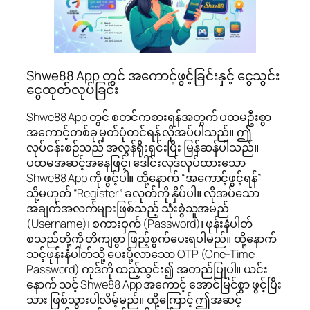
Shwe88 App တွင် အကောင့်ဖွင့်ခြင်းနှင့် ငွေသွင်း
ငွေထုတ်လုပ်ခြင်း
Shwe88 App တွင် စတင်ကစားရန်အတွက် ပထမဦးစွာ
အကောင့်တစ်ခု မှတ်ပုံတင်ရန် လိုအပ်ပါသည်။ ဤ
လုပ်ငန်းစဉ်သည် အလွန်ရိုးရှင်းပြီး မြန်ဆန်ပါသည်။
ပထမအဆင့်အနေဖြင့်၊ ဒေါင်းလုဒ်လုပ်ထားသော
Shwe88 App ကို ဖွင့်ပါ။ ထို့နောက် “အကောင့်ဖွင့်ရန်”
သို့မဟုတ် “Register” ခလုတ်ကို နှိပ်ပါ။ လိုအပ်သော
အချက်အလက်များဖြစ်သည့် သုံးစွဲသူအမည်
(Username)၊ စကားဝှက် (Password)၊ ဖုန်းနံပါတ်
စသည်တို့ကို တိကျစွာ ဖြည့်စွက်ပေးရပါမည်။ ထို့နောက်
သင့်ဖုန်းနံပါတ်သို့ ပေးပို့လာသော OTP (One-Time
Password) ကုဒ်ကို ထည့်သွင်း၍ အတည်ပြုပါ။ ယင်း
နောက် သင့် Shwe88 App အကောင့် အောင်မြင်စွာ ဖွင့်ပြီး
သား ဖြစ်သွားပါလိမ့်မည်။ ထို့ကြောင့် ဤအဆင့်