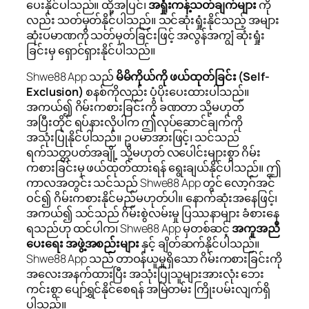
ပေးနိုင်ပါသည်။ ထို့အပြင်၊
အရှုံးကန့်သတ်ချက်များ
ကို
လည်း သတ်မှတ်နိုင်ပါသည်။ သင်ဆုံးရှုံးနိုင်သည့် အများ
ဆုံးပမာဏကို သတ်မှတ်ခြင်းဖြင့် အလွန်အကျွံ ဆုံးရှုံး
ခြင်းမှ ရှောင်ရှားနိုင်ပါသည်။
Shwe88 App သည်
မိမိကိုယ်ကို ဖယ်ထုတ်ခြင်း (Self-
Exclusion)
စနစ်ကိုလည်း ပံ့ပိုးပေးထားပါသည်။
အကယ်၍ ဂိမ်းကစားခြင်းကို ခဏတာ သို့မဟုတ်
အပြီးတိုင် ရပ်နားလိုပါက ဤလုပ်ဆောင်ချက်ကို
အသုံးပြုနိုင်ပါသည်။ ဥပမာအားဖြင့်၊ သင်သည်
ရက်သတ္တပတ်အချို့ သို့မဟုတ် လပေါင်းများစွာ ဂိမ်း
ကစားခြင်းမှ ဖယ်ထုတ်ထားရန် ရွေးချယ်နိုင်ပါသည်။ ဤ
ကာလအတွင်း သင်သည် Shwe88 App တွင် လော့ဂ်အင်
ဝင်၍ ဂိမ်းကစားနိုင်မည်မဟုတ်ပါ။ နောက်ဆုံးအနေဖြင့်၊
အကယ်၍ သင်သည် ဂိမ်းစွဲလမ်းမှု ပြဿနာများ ခံစားနေ
ရသည်ဟု ထင်ပါက၊ Shwe88 App မှတစ်ဆင့်
အကူအညီ
ပေးရေး အဖွဲ့အစည်းများ
နှင့် ချိတ်ဆက်နိုင်ပါသည်။
Shwe88 App သည် တာဝန်ယူမှုရှိသော ဂိမ်းကစားခြင်းကို
အလေးအနက်ထားပြီး အသုံးပြုသူများအားလုံး ဘေး
ကင်းစွာ ပျော်ရွှင်နိုင်စေရန် အမြဲတမ်း ကြိုးပမ်းလျက်ရှိ
ပါသည်။