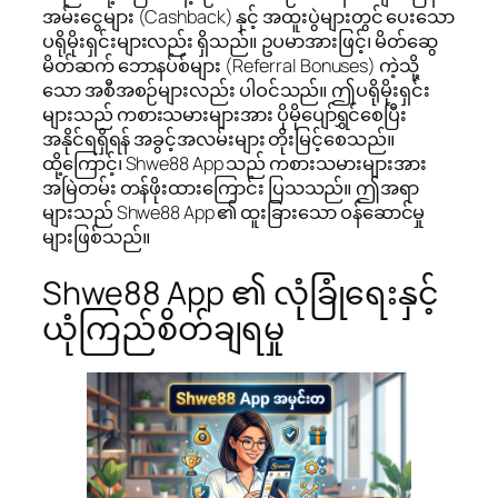
အမ်းငွေများ (Cashback) နှင့် အထူးပွဲများတွင် ပေးသော
ပရိုမိုးရှင်းများလည်း ရှိသည်။ ဥပမာအားဖြင့်၊ မိတ်ဆွေ
မိတ်ဆက် ဘောနပ်စ်များ (Referral Bonuses) ကဲ့သို့
သော အစီအစဉ်များလည်း ပါဝင်သည်။ ဤပရိုမိုးရှင်း
များသည် ကစားသမားများအား ပိုမိုပျော်ရွှင်စေပြီး
အနိုင်ရရှိရန် အခွင့်အလမ်းများ တိုးမြင့်စေသည်။
ထို့ကြောင့်၊ Shwe88 App သည် ကစားသမားများအား
အမြဲတမ်း တန်ဖိုးထားကြောင်း ပြသသည်။ ဤအရာ
များသည် Shwe88 App ၏ ထူးခြားသော ဝန်ဆောင်မှု
များဖြစ်သည်။
Shwe88 App ၏ လုံခြုံရေးနှင့်
ယုံကြည်စိတ်ချရမှု