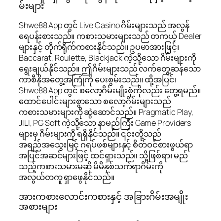
မ်းများ
Shwe88 App တွင် Live Casino ဂိမ်းများသည် အလွန်
ရေပန်းစားသည်။ ကစားသမားများသည် တကယ့် Dealer
များနှင့် တိုက်ရိုက်ကစားနိုင်သည်။ ဥပမာအားဖြင့်၊
Baccarat, Roulette, Blackjack ကဲ့သို့သော ဂိမ်းများကို
ရွေးချယ်နိုင်သည်။ ဤဂိမ်းများသည် လက်တွေ့ဆန်သော
ကာစီနိုအတွေ့အကြုံကို ပေးစွမ်းသည်။ ထို့အပြင်၊
Shwe88 App တွင် စလော့ဂိမ်းမျိုးစုံကိုလည်း တွေ့ရမည်။
ထောင်ပေါင်းများစွာသော စလော့ဂိမ်းများသည်
ကစားသမားများကို ဆွဲဆောင်သည်။ Pragmatic Play,
JILI, PG Soft ကဲ့သို့သော နာမည်ကြီး Game Providers
များမှ ဂိမ်းများကို ရရှိနိုင်သည်။ ၎င်းတို့သည်
အရည်အသွေးမြင့် ဂရပ်ဖစ်များနှင့် စိတ်ဝင်စားဖွယ်ရာ
အပြင်အဆင်များဖြင့် ထင်ရှားသည်။ သို့ဖြစ်ရာ၊ မည်
သည့်ကစားသမားမဆို မိမိနှစ်သက်ရာဂိမ်းကို
အလွယ်တကူ ရှာဖွေနိုင်သည်။
အားကစားလောင်းကစားနှင့် အခြားဂိမ်းအမျိုး
အစားများ