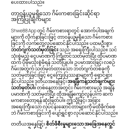
ပေးထားပါသည်။
တာဝန်ယူမှုရှိသော ဂိမ်းကစားခြင်းဆိုင်ရာ
အကြံပြုချက်များ
Shwe88 App တွင် ဂိမ်းကစားရာတွင် အောက်ပါအချက်
များကို လိုက်နာခြင်းဖြင့် တာဝန်ယူမှုရှိသော ဂိမ်းကစား
ခြင်းကို လက်တွေ့လုပ်ဆောင်နိုင်ပါသည်။ ပထမဦးစွာ၊
ဘတ်ဂျက်သတ်မှတ်ခြင်း
သည် အရေးကြီးပါသည်။ သင်
သုံးစွဲမည့် ငွေပမာဏကို ကြိုတင်သတ်မှတ်ပြီး ထိုပမာဏ
ထက် ပိုမိုမသုံးစွဲမိရန် သတိပြုပါ။ ဥပမာအားဖြင့်၊ လစဉ်
ဂိမ်းအတွက် သတ်မှတ်ထားသော ဘတ်ဂျက်တစ်ခုကို
သတ်မှတ်ခြင်းဖြင့် ငွေကြေးပြဿနာများကို ရှောင်ရှား
နိုင်ပါသည်။ ဒုတိယအနေဖြင့်၊
အချိန်ကန့်သတ်ချက်များ
သတ်မှတ်ပါ
။ တစ်နေ့တာအတွင်း ဂိမ်းကစားမည့် အချိန်
ပမာဏကို သတ်မှတ်ပြီး ထိုအချိန်ကျော်လွန်ပါက ဆက်
မကစားတော့ရန် ဆုံးဖြတ်ပါ။ ဤသို့ဖြင့်၊ အခြား
အရေးကြီးသော လုပ်ငန်းဆောင်တာများကို မထိခိုက်စေ
ဘဲ ဂိမ်းကစားခြင်းကို ပျော်ရွှင်စွာ လုပ်ဆောင်နိုင်ပါသည်။
တတိယအနေဖြင့်၊
စိတ်ဖိစီးမှုများသော အခြေအနေတွင်