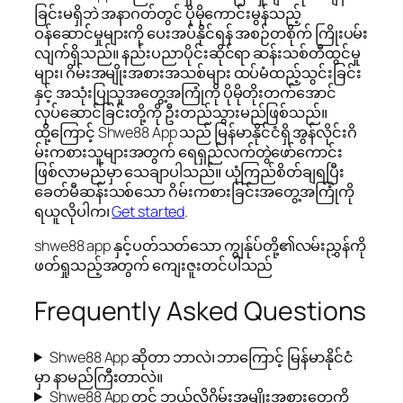
ခြင်းမရှိဘဲ အနာဂတ်တွင် ပိုမိုကောင်းမွန်သည့်
ဝန်ဆောင်မှုများကို ပေးအပ်နိုင်ရန် အစဉ်တစိုက် ကြိုးပမ်း
လျက်ရှိသည်။ နည်းပညာပိုင်းဆိုင်ရာ ဆန်းသစ်တီထွင်မှု
များ၊ ဂိမ်းအမျိုးအစားအသစ်များ ထပ်မံထည့်သွင်းခြင်း
နှင့် အသုံးပြုသူအတွေ့အကြုံကို ပိုမိုတိုးတက်အောင်
လုပ်ဆောင်ခြင်းတို့ကို ဦးတည်သွားမည်ဖြစ်သည်။
ထို့ကြောင့် Shwe88 App သည် မြန်မာနိုင်ငံရှိ အွန်လိုင်းဂိ
မ်းကစားသူများအတွက် ရေရှည်လက်တွဲဖော်ကောင်း
ဖြစ်လာမည်မှာ သေချာပါသည်။ ယုံကြည်စိတ်ချရပြီး
ခေတ်မီဆန်းသစ်သော ဂိမ်းကစားခြင်းအတွေ့အကြုံကို
ရယူလိုပါက၊
Get started
.
shwe88 app နှင့်ပတ်သတ်သော ကျွန်ုပ်တို့၏လမ်းညွှန်ကို
ဖတ်ရှုသည့်အတွက် ကျေးဇူးတင်ပါသည်
Frequently Asked Questions
Shwe88 App ဆိုတာ ဘာလဲ၊ ဘာကြောင့် မြန်မာနိုင်ငံ
မှာ နာမည်ကြီးတာလဲ။
Shwe88 App တွင် ဘယ်လိုဂိမ်းအမျိုးအစားတွေကို