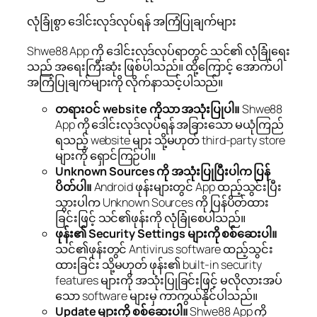
လုံခြုံစွာ ဒေါင်းလုဒ်လုပ်ရန် အကြံပြုချက်များ
Shwe88 App ကို ဒေါင်းလုဒ်လုပ်ရာတွင် သင်၏ လုံခြုံရေး
သည် အရေးကြီးဆုံး ဖြစ်ပါသည်။ ထို့ကြောင့် အောက်ပါ
အကြံပြုချက်များကို လိုက်နာသင့်ပါသည်။
တရားဝင် website ကိုသာ အသုံးပြုပါ။
Shwe88
App ကို ဒေါင်းလုဒ်လုပ်ရန် အခြားသော မယုံကြည်
ရသည့် website များ သို့မဟုတ် third-party store
များကို ရှောင်ကြဉ်ပါ။
Unknown Sources ကို အသုံးပြုပြီးပါက ပြန်
ပိတ်ပါ။
Android ဖုန်းများတွင် App ထည့်သွင်းပြီး
သွားပါက Unknown Sources ကို ပြန်ပိတ်ထား
ခြင်းဖြင့် သင်၏ဖုန်းကို လုံခြုံစေပါသည်။
ဖုန်း၏ Security Settings များကို စစ်ဆေးပါ။
သင်၏ဖုန်းတွင် Antivirus software ထည့်သွင်း
ထားခြင်း သို့မဟုတ် ဖုန်း၏ built-in security
features များကို အသုံးပြုခြင်းဖြင့် မလိုလားအပ်
သော software များမှ ကာကွယ်နိုင်ပါသည်။
Update များကို စစ်ဆေးပါ။
Shwe88 App ကို