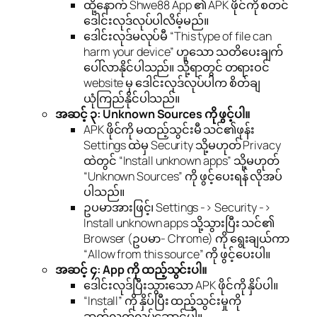
ထို့နောက် Shwe88 App ၏ APK ဖိုင်ကို စတင်
ဒေါင်းလုဒ်လုပ်ပါလိမ့်မည်။
ဒေါင်းလုဒ်မလုပ်မီ “This type of file can
harm your device” ဟူသော သတိပေးချက်
ပေါ်လာနိုင်ပါသည်။ သို့ရာတွင် တရားဝင်
website မှ ဒေါင်းလုဒ်လုပ်ပါက စိတ်ချ
ယုံကြည်နိုင်ပါသည်။
အဆင့် ၃: Unknown Sources ကို ဖွင့်ပါ။
APK ဖိုင်ကို မထည့်သွင်းမီ သင်၏ဖုန်း
Settings ထဲမှ Security သို့မဟုတ် Privacy
ထဲတွင် “Install unknown apps” သို့မဟုတ်
“Unknown Sources” ကို ဖွင့်ပေးရန် လိုအပ်
ပါသည်။
ဥပမာအားဖြင့်၊ Settings -> Security ->
Install unknown apps သို့သွားပြီး သင်၏
Browser (ဥပမာ- Chrome) ကို ရွေးချယ်ကာ
“Allow from this source” ကို ဖွင့်ပေးပါ။
အဆင့် ၄: App ကို ထည့်သွင်းပါ။
ဒေါင်းလုဒ်ပြီးသွားသော APK ဖိုင်ကို နှိပ်ပါ။
“Install” ကို နှိပ်ပြီး ထည့်သွင်းမှုကို
ဆက်လက်လုပ်ဆောင်ပါ။