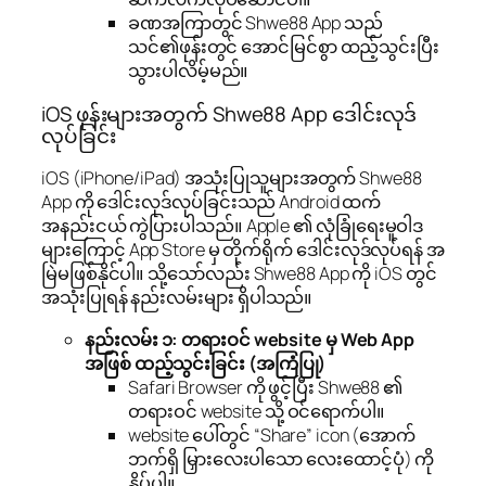
ခဏအကြာတွင် Shwe88 App သည်
သင်၏ဖုန်းတွင် အောင်မြင်စွာ ထည့်သွင်းပြီး
သွားပါလိမ့်မည်။
iOS ဖုန်းများအတွက် Shwe88 App ဒေါင်းလုဒ်
လုပ်ခြင်း
iOS (iPhone/iPad) အသုံးပြုသူများအတွက် Shwe88
App ကို ဒေါင်းလုဒ်လုပ်ခြင်းသည် Android ထက်
အနည်းငယ် ကွဲပြားပါသည်။ Apple ၏ လုံခြုံရေးမူဝါဒ
များကြောင့် App Store မှ တိုက်ရိုက် ဒေါင်းလုဒ်လုပ်ရန် အ
မြဲမဖြစ်နိုင်ပါ။ သို့သော်လည်း Shwe88 App ကို iOS တွင်
အသုံးပြုရန် နည်းလမ်းများ ရှိပါသည်။
နည်းလမ်း ၁: တရားဝင် website မှ Web App
အဖြစ် ထည့်သွင်းခြင်း (အကြံပြု)
Safari Browser ကို ဖွင့်ပြီး Shwe88 ၏
တရားဝင် website သို့ ဝင်ရောက်ပါ။
website ပေါ်တွင် “Share” icon (အောက်
ဘက်ရှိ မြှားလေးပါသော လေးထောင့်ပုံ) ကို
နှိပ်ပါ။