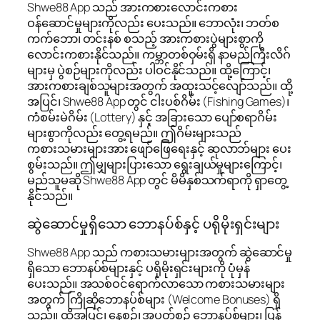
Shwe88 App သည် အားကစားလောင်းကစား
ဝန်ဆောင်မှုများကိုလည်း ပေးသည်။ ဘောလုံး၊ ဘတ်စ
ကက်ဘော၊ တင်းနစ် စသည့် အားကစားပွဲများစွာကို
လောင်းကစားနိုင်သည်။ ကမ္ဘာတစ်ဝှမ်းရှိ နာမည်ကြီးလိဂ်
များမှ ပွဲစဉ်များကိုလည်း ပါဝင်နိုင်သည်။ ထို့ကြောင့်၊
အားကစားချစ်သူများအတွက် အထူးသင့်လျော်သည်။ ထို့
အပြင်၊ Shwe88 App တွင် ငါးပစ်ဂိမ်း (Fishing Games)၊
ကံစမ်းမဲဂိမ်း (Lottery) နှင့် အခြားသော ပျော်စရာဂိမ်း
များစွာကိုလည်း တွေ့ရမည်။ ဤဂိမ်းများသည်
ကစားသမားများအား ဖျော်ဖြေရေးနှင့် ဆုလာဘ်များ ပေး
စွမ်းသည်။ ဤမျှများပြားသော ရွေးချယ်မှုများကြောင့်၊
မည်သူမဆို Shwe88 App တွင် မိမိနှစ်သက်ရာကို ရှာတွေ့
နိုင်သည်။
ဆွဲဆောင်မှုရှိသော ဘောနပ်စ်နှင့် ပရိုမိုးရှင်းများ
Shwe88 App သည် ကစားသမားများအတွက် ဆွဲဆောင်မှု
ရှိသော ဘောနပ်စ်များနှင့် ပရိုမိုးရှင်းများကို ပုံမှန်
ပေးသည်။ အသစ်ဝင်ရောက်လာသော ကစားသမားများ
အတွက် ကြိုဆိုဘောနပ်စ်များ (Welcome Bonuses) ရှိ
သည်။ ထို့အပြင်၊ နေ့စဉ်၊ အပတ်စဉ် ဘောနပ်စ်များ၊ ပြန်