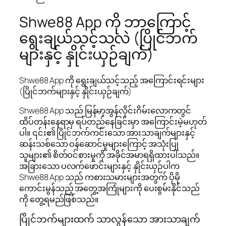
Shwe88 App ကို ဘာကြောင့်
ရွေးချယ်သင့်သလဲ (ပြိုင်ဘက်
များနှင့် နှိုင်းယှဉ်ချက်)
Shwe88 App ကို ရွေးချယ်သင့်သည့် အကြောင်းရင်းများ
(ပြိုင်ဘက်များနှင့် နှိုင်းယှဉ်ချက်)
Shwe88 App သည် မြန်မာ့အွန်လိုင်းဂိမ်းလောကတွင်
ထိပ်တန်းနေရာမှ ရပ်တည်နေခြင်းမှာ အကြောင်းမဲ့မဟုတ်
ပါ။ ၎င်း၏ ပြိုင်ဘက်ကင်းသော အားသာချက်များနှင့်
ဆန်းသစ်သော ဝန်ဆောင်မှုများကြောင့် အသုံးပြု
သူများ၏ စိတ်ဝင်စားမှုကို အခိုင်အမာရရှိထားပါသည်။
အခြားသော ပလက်ဖောင်းများနှင့် နှိုင်းယှဉ်ပါက
Shwe88 App သည် ကစားသမားများအတွက် ပိုမို
ကောင်းမွန်သည့် အတွေ့အကြုံများကို ပေးစွမ်းနိုင်သည်
ကို တွေ့ရမည်ဖြစ်သည်။
ပြိုင်ဘက်များထက် သာလွန်သော အားသာချက်