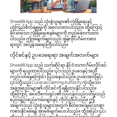
Shwe88 App သည် သုံးစွဲသူများ၏ လုံခြုံရေးနှင့်
ယုံကြည်စိတ်ချရမှုကို အလေးထားပါသည်။ ထို့ကြောင့်
ခိုင်မာသော လုံခြုံရေးစနစ်များကို တည်ဆောက်ထား
ပါသည်။ ဤအချက်များသည် အွန်လိုင်းဂိမ်းကစား
ရာတွင် အလွန်အရေးကြီးပါသည်။
လိုင်စင်နှင့် ဥပဒေရေးရာ အချက်အလက်များ
Shwe88 App သည် သက်ဆိုင်ရာ နိုင်ငံတကာ ဂိမ်းလိုင်စင်
များကို ရယူထားပါသည်။ ၎င်းသည် ဥပဒေနှင့်အညီ
လည်ပတ်နေကြောင်း ပြသနေပါသည်။ ဥပမာအားဖြင့်၊
၎င်းတို့သည် Curacao Gaming Authority ကဲ့သို့သော
အဖွဲ့အစည်းများ၏ လိုင်စင်ကို ရရှိထားနိုင်ပါသည်။
ထို့ကြောင့် အပလီကေးရှင်း၏ လုပ်ငန်းလည်ပတ်မှုသည်
စည်းမျဉ်းစည်းကမ်းများနှင့် ကိုက်ညီပါသည်။ ဤ
အချက်သည် သုံးစွဲသူများအတွက် စိတ်အေးချမ်းသာစွာ
ကစားနိုင်စေရန် အာမခံချက်ပေးပါသည်။ ထို့အပြင်၊ ၎င်း
တို့သည် ပွင့်လင်းမြင်သာမှုရှိသော လုပ်ငန်းစဉ်များကို