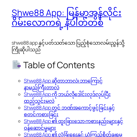
Shwe88 App: မြန်မာ့အွန်လိုင်း
ဂိမ်းလောကရဲ့ နံပါတ်တစ်
shwe88 app နှင့်ပတ်သတ်သော ပြည့်စုံသောလမ်းညွှန်သို့
ကြိုဆိုပါသည်
Table of Contents
Shwe88 App ဆိုတာဘာလဲ၊ ဘာကြောင့်
နာမည်ကြီးတာလဲ
Shwe88 App ကို ဘယ်လိုဒေါင်းလုဒ်လုပ်ပြီး
ထည့်သွင်းမလဲ
Shwe88 App တွင် ဘဏ်အကောင့်ဖွင့်ခြင်းနှင့်
စတင်ကစားခြင်း
Shwe88 App ၏ ထူးခြားသော ကစားနည်းများနှင့်
ဝန်ဆောင်မှုများ
Shwe88 App ၏ လုံခြုံရေးနှင့် ယုံကြည်စိတ်ချရမှု