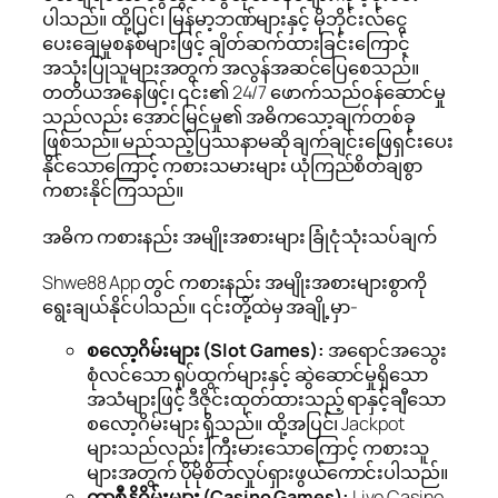
ပါသည်။ ထို့ပြင်၊ မြန်မာ့ဘဏ်များနှင့် မိုဘိုင်းလ်ငွေ
ပေးချေမှုစနစ်များဖြင့် ချိတ်ဆက်ထားခြင်းကြောင့်
အသုံးပြုသူများအတွက် အလွန်အဆင်ပြေစေသည်။
တတိယအနေဖြင့်၊ ၎င်း၏ 24/7 ဖောက်သည်ဝန်ဆောင်မှု
သည်လည်း အောင်မြင်မှု၏ အဓိကသော့ချက်တစ်ခု
ဖြစ်သည်။ မည်သည့်ပြဿနာမဆို ချက်ချင်းဖြေရှင်းပေး
နိုင်သောကြောင့် ကစားသမားများ ယုံကြည်စိတ်ချစွာ
ကစားနိုင်ကြသည်။
အဓိက ကစားနည်း အမျိုးအစားများ ခြုံငုံသုံးသပ်ချက်
Shwe88 App တွင် ကစားနည်း အမျိုးအစားများစွာကို
ရွေးချယ်နိုင်ပါသည်။ ၎င်းတို့ထဲမှ အချို့မှာ-
စလော့ဂိမ်းများ (Slot Games):
အရောင်အသွေး
စုံလင်သော ရုပ်ထွက်များနှင့် ဆွဲဆောင်မှုရှိသော
အသံများဖြင့် ဒီဇိုင်းထုတ်ထားသည့် ရာနှင့်ချီသော
စလော့ဂိမ်းများ ရှိသည်။ ထို့အပြင်၊ Jackpot
များသည်လည်း ကြီးမားသောကြောင့် ကစားသူ
များအတွက် ပိုမိုစိတ်လှုပ်ရှားဖွယ်ကောင်းပါသည်။
ကာစီနိုဂိမ်းများ (Casino Games):
Live Casino