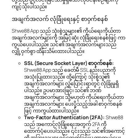
ကျင့်သုံးပါသည်။
အချက်အလက် လုံခြုံရေးနှင့် စာဝှက်စနစ်
Shwe88 App သည် သုံးစွဲသူများ၏ ကိုယ်ရေးကိုယ်တာ
အချက်အလက်များကို အမြင့်ဆုံး လုံခြုံရေးစနစ်ဖြင့် ကာ
ကွယ်ပေးပါသည်။ သင်၏ အချက်အလက်များသည်
လျှို့ဝှက်စွာ ထိန်းသိမ်းထားပါသည်။
SSL (Secure Socket Layer) စာဝှက်စနစ်:
Shwe88 App သည် ခေတ်မီ SSL နည်းပညာကို
အသုံးပြုထားသည်။ ထို့ကြောင့် သုံးစွဲသူ၏
အချက်အလက်များ လွှဲပြောင်းရာတွင် လုံခြုံမှုရှိ
ပါသည်။ ဥပမာအားဖြင့်၊ သင်၏ ဘဏ်
အချက်အလက်များ သို့မဟုတ် ကိုယ်ရေးကိုယ်တာ
အချက်အလက်များ ပေးပို့သည့်အခါ စာဝှက်စနစ်
ဖြင့် ကာကွယ်ထားပါသည်။
Two-Factor Authentication (2FA):
Shwe88
သည် အကောင့်လုံခြုံရေးအတွက် 2FA ကို
ထောက်ပံ့ပေးပါသည်။ ၎င်းသည် သင်၏အကောင့်
ကို အခြားသူများ ဝင်ရောက်ခြင်းမှ ကာကွယ်ပေး