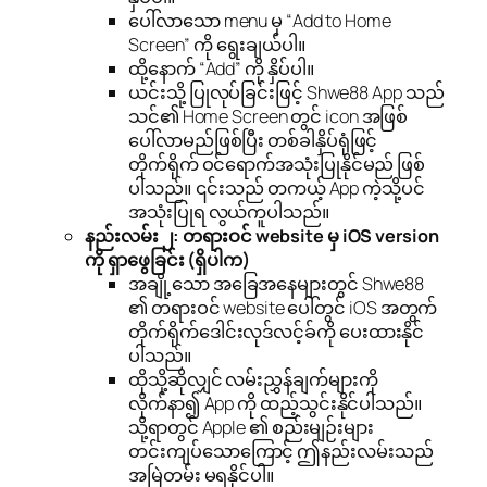
ပေါ်လာသော menu မှ “Add to Home
Screen” ကို ရွေးချယ်ပါ။
ထို့နောက် “Add” ကို နှိပ်ပါ။
ယင်းသို့ ပြုလုပ်ခြင်းဖြင့် Shwe88 App သည်
သင်၏ Home Screen တွင် icon အဖြစ်
ပေါ်လာမည်ဖြစ်ပြီး တစ်ခါနှိပ်ရုံဖြင့်
တိုက်ရိုက် ဝင်ရောက်အသုံးပြုနိုင်မည် ဖြစ်
ပါသည်။ ၎င်းသည် တကယ့် App ကဲ့သို့ပင်
အသုံးပြုရ လွယ်ကူပါသည်။
နည်းလမ်း ၂: တရားဝင် website မှ iOS version
ကို ရှာဖွေခြင်း (ရှိပါက)
အချို့သော အခြေအနေများတွင် Shwe88
၏ တရားဝင် website ပေါ်တွင် iOS အတွက်
တိုက်ရိုက်ဒေါင်းလုဒ်လင့်ခ်ကို ပေးထားနိုင်
ပါသည်။
ထိုသို့ဆိုလျှင် လမ်းညွှန်ချက်များကို
လိုက်နာ၍ App ကို ထည့်သွင်းနိုင်ပါသည်။
သို့ရာတွင် Apple ၏ စည်းမျဉ်းများ
တင်းကျပ်သောကြောင့် ဤနည်းလမ်းသည်
အမြဲတမ်း မရနိုင်ပါ။