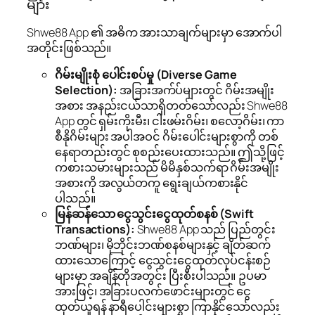
များ
Shwe88 App ၏ အဓိက အားသာချက်များမှာ အောက်ပါ
အတိုင်းဖြစ်သည်။
ဂိမ်းမျိုးစုံ ပေါင်းစပ်မှု (Diverse Game
Selection):
အခြားအက်ပ်များတွင် ဂိမ်းအမျိုး
အစား အနည်းငယ်သာရှိတတ်သော်လည်း Shwe88
App တွင် ရှမ်းကိုးမီး၊ ငါးဖမ်းဂိမ်း၊ စလော့ဂိမ်း၊ ကာ
စီနိုဂိမ်းများ အပါအဝင် ဂိမ်းပေါင်းများစွာကို တစ်
နေရာတည်းတွင် စုစည်းပေးထားသည်။ ဤသို့ဖြင့်
ကစားသမားများသည် မိမိနှစ်သက်ရာ ဂိမ်းအမျိုး
အစားကို အလွယ်တကူ ရွေးချယ်ကစားနိုင်
ပါသည်။
မြန်ဆန်သော ငွေသွင်းငွေထုတ်စနစ် (Swift
Transactions):
Shwe88 App သည် ပြည်တွင်း
ဘဏ်များ၊ မိုဘိုင်းဘဏ်စနစ်များနှင့် ချိတ်ဆက်
ထားသောကြောင့် ငွေသွင်းငွေထုတ်လုပ်ငန်းစဉ်
များမှာ အချိန်တိုအတွင်း ပြီးစီးပါသည်။ ဥပမာ
အားဖြင့်၊ အခြားပလက်ဖောင်းများတွင် ငွေ
ထုတ်ယူရန် နာရီပေါင်းများစွာ ကြာနိုင်သော်လည်း