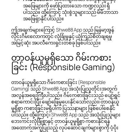
အဖြေများကို ဖော်ပြထားသော ကဏ္ဍလည်း ရှိ
ပါသည်။ ထို့ကြောင့် သုံးစွဲသူများသည် မိမိဘာသာ
အဖြေရှာနိုင်ပါသည်။
ဤအချက်များကြောင့် Shwe88 App သည် မြန်မာ့အွန်
လိုင်းဂိမ်းလောကတွင် လုံခြုံမှုနှင့် ယုံကြည်စိတ်ချရမှု
အမြင့်ဆုံး အပလီကေးရှင်းတစ်ခု ဖြစ်ပါသည်။
တာဝန်ယူမှုရှိသော ဂိမ်းကစား
ခြင်း (Responsible Gaming)
တာဝန်ယူမှုရှိသော ဂိမ်းကစားခြင်း (Responsible
Gaming) သည် Shwe88 App အသုံးပြုသူတိုင်းအတွက်
အလွန်အရေးကြီးပါသည်။ ဂိမ်းကစားခြင်းသည် ပျော်ရွှင်
စရာကောင်းပြီး ဖျော်ဖြေမှုပေးနိုင်သော်လည်း၊ တာဝန်ယူ
မှုရှိစွာ ကစားခြင်းမရှိပါက ပြဿနာများ ဖြစ်ပေါ်စေနိုင်
ပါသည်။ ထို့ကြောင့်၊ Shwe88 App သည် အသုံးပြုသူများ
ဘေးကင်းလုံခြုံစွာနှင့် တာဝန်ယူမှုရှိစွာ ကစားနိုင်ရန်
အထောက်အကူပြုသည့် လုပ်ဆောင်ချက်များစွာကို ပံ့ပိုး