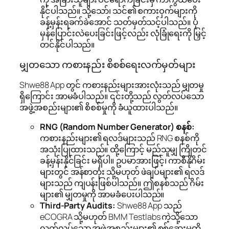
နိုင်ပါသည်။ သို့သော်၊ သင်၏ စကားဝှက်များကို
ခန့်မှန်းရခက်ခဲအောင် သတ်မှတ်သင့်ပါသည်။ ပုံ
မှန်ပြောင်းလဲပေးခြင်းဖြင့်လည်း လုံခြုံရေးကို မြှင့်
တင်နိုင်ပါသည်။
မျှတသော ကစားနည်း စိစစ်ရေးလက်မှတ်များ
Shwe88 App တွင် ကစားနည်းများအားလုံးသည် မျှတမှု
ရှိကြောင်း အာမခံပါသည်။ ၎င်းတို့သည် လွတ်လပ်သော
အဖွဲ့အစည်းများ၏ စိစစ်မှုကို ခံယူထားပါသည်။
RNG (Random Number Generator) စနစ်:
ကစားနည်းများ၏ ရလဒ်များသည် RNG စနစ်ကို
အသုံးပြုထားသည်။ ထို့ကြောင့် မည်သူမျှ ကြိုတင်
ခန့်မှန်းနိုင်ခြင်း မရှိပါ။ ဥပမာအားဖြင့်၊ ကာစီနိုဂိမ်း
များတွင် အန်စာတုံး သို့မဟုတ် ဖဲချပ်များ၏ ရလဒ်
များသည် ကျပန်းဖြစ်ပါသည်။ ဤစနစ်သည် ဂိမ်း
များ၏ မျှတမှုကို အာမခံပေးပါသည်။
Third-Party Audits:
Shwe88 App သည်
eCOGRA သို့မဟုတ် BMM Testlabs ကဲ့သို့သော
လွတ်လပ်သော အဖွဲ့အစည်းများ၏ စစ်ဆေးမှုကို