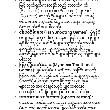
ဖြင့် တိုက်ရိုက်ကစားနိုင်သည့် ဘလက်ဂျက်
(Blackjack)၊ ဘောနပ်စ် (Baccarat)၊ ရူးလက်
(Roulette) စသည့် ဂိမ်းများ ပါဝင်သည်။ အမှန်
စင်စစ်၊ တကယ့်ကာစီနိုတွင် ကစားနေရသကဲ့သို့
ခံစားချက်ကို ပေးပါသည်။
ငါးပစ်ဂိမ်းများ (Fish Shooting Games):
ပုံမှန်ဂိ
မ်းများနှင့်မတူဘဲ စိတ်အပန်းဖြေရင်း ဆုကြေးများ
ရရှိနိုင်သည့် ငါးပစ်ဂိမ်းများသည်လည်း အလွန်
နာမည်ကြီးသည်။ ၎င်းတို့သည် ရိုးရှင်းပြီး ဆွဲ
ဆောင်မှုရှိသော ဂရပ်ဖစ်များကြောင့် လူကြိုက်များ
ပါသည်။
မြန်မာ့ရိုးရာဂိမ်းများ (Myanmar Traditional
Games):
ရှမ်းကိုးမီး၊ ဗမာပိုကာ၊ ဘူကြီး စသည့်
မြန်မာလူမျိုးများ နှစ်သက်သော ဂိမ်းများကိုလည်း
Shwe88 App တွင် ကစားနိုင်သည်။ ဤဂိမ်း
များသည် အချင်းချင်းယှဉ်ပြိုင်ကစားနိုင်
သောကြောင့် ပို၍ပျော်စရာကောင်းပါသည်။
အားကစားလောင်းကစား (Sports Betting):
ဘောလုံး၊ ဘတ်စကက်ဘော ကဲ့သို့သော အားကစား
ပွဲများတွင် လောင်းကစားပြုလုပ်နိုင်သည်။ ကမ္ဘာ