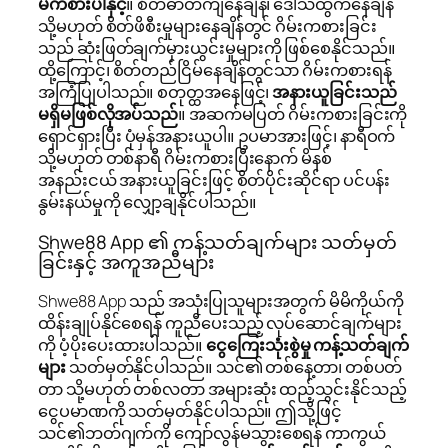
မကစားပါနှင့်
။ စိတ်ဓာတ်ကျနေချိန်၊ ဒေါသထွက်နေချိန်
သို့မဟုတ် စိတ်ဖိစီးမှုများနေချိန်တွင် ဂိမ်းကစားခြင်း
သည် ဆုံးဖြတ်ချက်မှားယွင်းမှုများကို ဖြစ်စေနိုင်သည်။
ထို့ကြောင့်၊ စိတ်တည်ငြိမ်နေချိန်တွင်သာ ဂိမ်းကစားရန်
အကြံပြုပါသည်။ စတုတ္ထအနေဖြင့်၊
အနားယူခြင်းသည်
မရှိမဖြစ်လိုအပ်သည်
။ အဆက်မပြတ် ဂိမ်းကစားခြင်းကို
ရှောင်ရှားပြီး ပုံမှန်အနားယူပါ။ ဥပမာအားဖြင့်၊ နာရီဝက်
သို့မဟုတ် တစ်နာရီ ဂိမ်းကစားပြီးနောက် မိနစ်
အနည်းငယ် အနားယူခြင်းဖြင့် စိတ်ပိုင်းဆိုင်ရာ ပင်ပန်း
နွမ်းနယ်မှုကို လျှော့ချနိုင်ပါသည်။
Shwe88 App ၏ ကန့်သတ်ချက်များ သတ်မှတ်
ခြင်းနှင့် အကူအညီများ
Shwe88 App သည် အသုံးပြုသူများအတွက် မိမိကိုယ်ကို
ထိန်းချုပ်နိုင်စေရန် ကူညီပေးသည့် လုပ်ဆောင်ချက်များ
ကို ပံ့ပိုးပေးထားပါသည်။
ငွေကြေးသုံးစွဲမှု ကန့်သတ်ချက်
များ
သတ်မှတ်နိုင်ပါသည်။ သင်၏ တစ်နေ့တာ၊ တစ်ပတ်
တာ သို့မဟုတ် တစ်လတာ အများဆုံး ထည့်သွင်းနိုင်သည့်
ငွေပမာဏကို သတ်မှတ်နိုင်ပါသည်။ ဤသို့ဖြင့်
သင်၏ဘတ်ဂျက်ကို ကျော်လွန်မသွားစေရန် ကာကွယ်