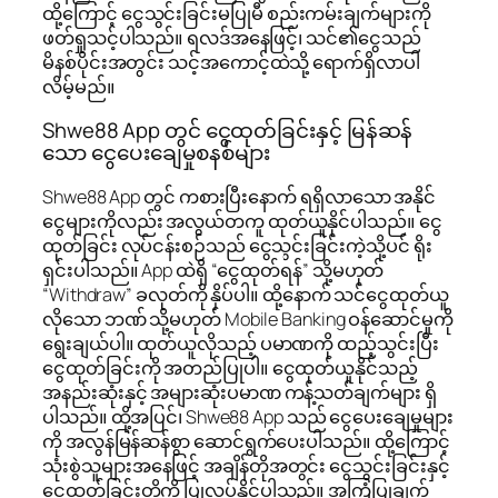
ထို့ကြောင့် ငွေသွင်းခြင်းမပြုမီ စည်းကမ်းချက်များကို
ဖတ်ရှုသင့်ပါသည်။ ရလဒ်အနေဖြင့်၊ သင်၏ငွေသည်
မိနစ်ပိုင်းအတွင်း သင့်အကောင့်ထဲသို့ ရောက်ရှိလာပါ
လိမ့်မည်။
Shwe88 App တွင် ငွေထုတ်ခြင်းနှင့် မြန်ဆန်
သော ငွေပေးချေမှုစနစ်များ
Shwe88 App တွင် ကစားပြီးနောက် ရရှိလာသော အနိုင်
ငွေများကိုလည်း အလွယ်တကူ ထုတ်ယူနိုင်ပါသည်။ ငွေ
ထုတ်ခြင်း လုပ်ငန်းစဉ်သည် ငွေသွင်းခြင်းကဲ့သို့ပင် ရိုး
ရှင်းပါသည်။ App ထဲရှိ “ငွေထုတ်ရန်” သို့မဟုတ်
“Withdraw” ခလုတ်ကို နှိပ်ပါ။ ထို့နောက် သင်ငွေထုတ်ယူ
လိုသော ဘဏ် သို့မဟုတ် Mobile Banking ဝန်ဆောင်မှုကို
ရွေးချယ်ပါ။ ထုတ်ယူလိုသည့် ပမာဏကို ထည့်သွင်းပြီး
ငွေထုတ်ခြင်းကို အတည်ပြုပါ။ ငွေထုတ်ယူနိုင်သည့်
အနည်းဆုံးနှင့် အများဆုံးပမာဏ ကန့်သတ်ချက်များ ရှိ
ပါသည်။ ထို့အပြင်၊ Shwe88 App သည် ငွေပေးချေမှုများ
ကို အလွန်မြန်ဆန်စွာ ဆောင်ရွက်ပေးပါသည်။ ထို့ကြောင့်
သုံးစွဲသူများအနေဖြင့် အချိန်တိုအတွင်း ငွေသွင်းခြင်းနှင့်
ငွေထုတ်ခြင်းတို့ကို ပြုလုပ်နိုင်ပါသည်။ အကြံပြုချက်