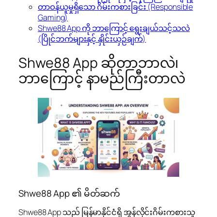
တာဝန်ယူမှုရှိသော ဂိမ်းကစားခြင်း (Responsible
Gaming)
Shwe88 App ကို ဘာကြောင့် ရွေးချယ်သင့်သလဲ
(ပြိုင်ဘက်များနှင့် နှိုင်းယှဉ်ချက်)
Shwe88 App ဆိုတာဘာလဲ၊
ဘာကြောင့် နာမည်ကြီးတာလဲ
Shwe88 App ၏ မိတ်ဆက်
Shwe88 App သည် မြန်မာနိုင်ငံရှိ အွန်လိုင်းဂိမ်းကစားသူ