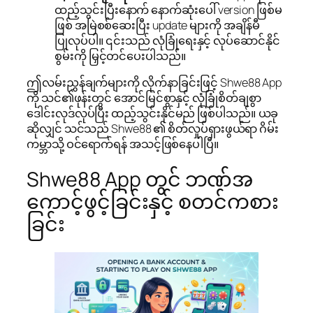
ထည့်သွင်းပြီးနောက် နောက်ဆုံးပေါ် version ဖြစ်မ
ဖြစ် အမြဲစစ်ဆေးပြီး update များကို အချိန်မီ
ပြုလုပ်ပါ။ ၎င်းသည် လုံခြုံရေးနှင့် လုပ်ဆောင်နိုင်
စွမ်းကို မြှင့်တင်ပေးပါသည်။
ဤလမ်းညွှန်ချက်များကို လိုက်နာခြင်းဖြင့် Shwe88 App
ကို သင်၏ဖုန်းတွင် အောင်မြင်စွာနှင့် လုံခြုံစိတ်ချစွာ
ဒေါင်းလုဒ်လုပ်ပြီး ထည့်သွင်းနိုင်မည် ဖြစ်ပါသည်။ ယခု
ဆိုလျှင် သင်သည် Shwe88 ၏ စိတ်လှုပ်ရှားဖွယ်ရာ ဂိမ်း
ကမ္ဘာသို့ ဝင်ရောက်ရန် အသင့်ဖြစ်နေပါပြီ။
Shwe88 App တွင် ဘဏ်အ
ကောင့်ဖွင့်ခြင်းနှင့် စတင်ကစား
ခြင်း