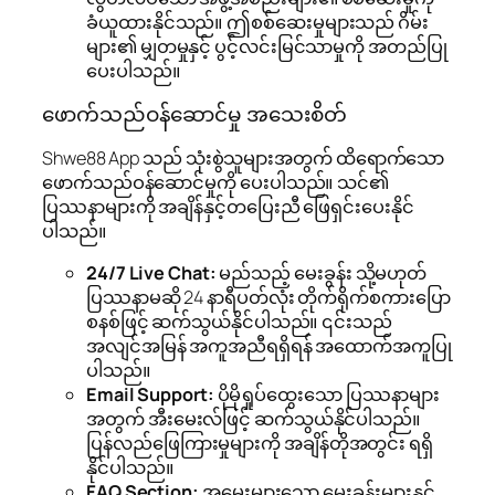
ခံယူထားနိုင်သည်။ ဤစစ်ဆေးမှုများသည် ဂိမ်း
များ၏ မျှတမှုနှင့် ပွင့်လင်းမြင်သာမှုကို အတည်ပြု
ပေးပါသည်။
ဖောက်သည်ဝန်ဆောင်မှု အသေးစိတ်
Shwe88 App သည် သုံးစွဲသူများအတွက် ထိရောက်သော
ဖောက်သည်ဝန်ဆောင်မှုကို ပေးပါသည်။ သင်၏
ပြဿနာများကို အချိန်နှင့်တပြေးညီ ဖြေရှင်းပေးနိုင်
ပါသည်။
24/7 Live Chat:
မည်သည့် မေးခွန်း သို့မဟုတ်
ပြဿနာမဆို 24 နာရီပတ်လုံး တိုက်ရိုက်စကားပြော
စနစ်ဖြင့် ဆက်သွယ်နိုင်ပါသည်။ ၎င်းသည်
အလျင်အမြန် အကူအညီရရှိရန် အထောက်အကူပြု
ပါသည်။
Email Support:
ပိုမိုရှုပ်ထွေးသော ပြဿနာများ
အတွက် အီးမေးလ်ဖြင့် ဆက်သွယ်နိုင်ပါသည်။
ပြန်လည်ဖြေကြားမှုများကို အချိန်တိုအတွင်း ရရှိ
နိုင်ပါသည်။
FAQ Section:
အမေးများသော မေးခွန်းများနှင့်