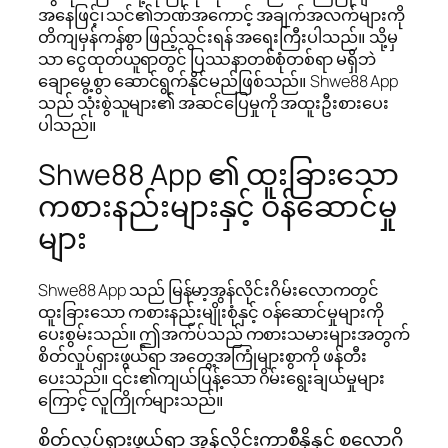
အနေဖြင့်၊ သင်၏ဘဏ်အကောင့် အချက်အလက်များကို
တိကျမှန်ကန်စွာ ဖြည့်သွင်းရန် အရေးကြီးပါသည်။ သို့မှ
သာ ငွေထုတ်ယူရာတွင် ပြဿနာတစ်စုံတစ်ရာ မရှိဘဲ
ချောမွေ့စွာ ဆောင်ရွက်နိုင်မည်ဖြစ်သည်။ Shwe88 App
သည် သုံးစွဲသူများ၏ အဆင်ပြေမှုကို အထူးဦးစားပေး
ပါသည်။
Shwe88 App ၏ ထူးခြားသော
ကစားနည်းများနှင့် ဝန်ဆောင်မှု
များ
Shwe88 App သည် မြန်မာ့အွန်လိုင်းဂိမ်းလောကတွင်
ထူးခြားသော ကစားနည်းမျိုးစုံနှင့် ဝန်ဆောင်မှုများကို
ပေးစွမ်းသည်။ ဤအက်ပ်သည် ကစားသမားများအတွက်
စိတ်လှုပ်ရှားဖွယ်ရာ အတွေ့အကြုံများစွာကို ဖန်တီး
ပေးသည်။ ၎င်း၏ကျယ်ပြန့်သော ဂိမ်းရွေးချယ်မှုများ
ကြောင့် လူကြိုက်များသည်။
စိတ်လှုပ်ရှားဖွယ်ရာ အွန်လိုင်းကာစီနိုနှင့် စလော့ဂိ