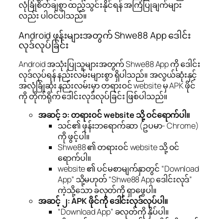
လုံခြုံစိတ်ချစွာ ထည့်သွင်းနိုင်ရန် အကြံပြုချက်များ
လည်း ပါဝင်ပါသည်။
Android ဖုန်းများအတွက် Shwe88 App ဒေါင်း
လုဒ်လုပ်ခြင်း
Android အသုံးပြုသူများအတွက် Shwe88 App ကို ဒေါင်း
လုဒ်လုပ်ရန် နည်းလမ်းများစွာ ရှိပါသည်။ အလွယ်ဆုံးနှင့်
အလုံခြုံဆုံး နည်းလမ်းမှာ တရားဝင် website မှ APK ဖိုင်
ကို တိုက်ရိုက် ဒေါင်းလုဒ်လုပ်ခြင်း ဖြစ်ပါသည်။
အဆင့် ၁: တရားဝင် website သို့ ဝင်ရောက်ပါ။
သင်၏ ဖုန်းဘရောက်ဆာ (ဥပမာ- Chrome)
ကို ဖွင့်ပါ။
Shwe88 ၏ တရားဝင် website သို့ ဝင်
ရောက်ပါ။
website ၏ ပင်မစာမျက်နှာတွင် “Download
App” သို့မဟုတ် “Shwe88 App ဒေါင်းလုဒ်”
ကဲ့သို့သော ခလုတ်ကို ရှာဖွေပါ။
အဆင့် ၂: APK ဖိုင်ကို ဒေါင်းလုဒ်လုပ်ပါ။
“Download App” ခလုတ်ကို နှိပ်ပါ။