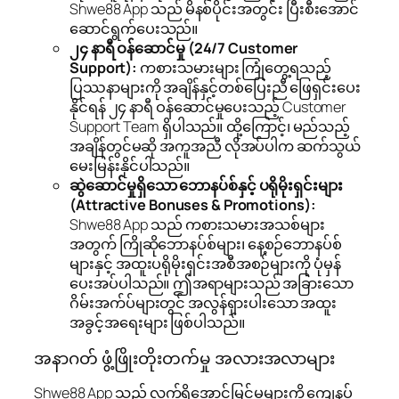
Shwe88 App သည် မိနစ်ပိုင်းအတွင်း ပြီးစီးအောင်
ဆောင်ရွက်ပေးသည်။
၂၄ နာရီ ဝန်ဆောင်မှု (24/7 Customer
Support):
ကစားသမားများ ကြုံတွေ့ရသည့်
ပြဿနာများကို အချိန်နှင့်တစ်ပြေးညီ ဖြေရှင်းပေး
နိုင်ရန် ၂၄ နာရီ ဝန်ဆောင်မှုပေးသည့် Customer
Support Team ရှိပါသည်။ ထို့ကြောင့်၊ မည်သည့်
အချိန်တွင်မဆို အကူအညီ လိုအပ်ပါက ဆက်သွယ်
မေးမြန်းနိုင်ပါသည်။
ဆွဲဆောင်မှုရှိသော ဘောနပ်စ်နှင့် ပရိုမိုးရှင်းများ
(Attractive Bonuses & Promotions):
Shwe88 App သည် ကစားသမားအသစ်များ
အတွက် ကြိုဆိုဘောနပ်စ်များ၊ နေ့စဉ်ဘောနပ်စ်
များနှင့် အထူးပရိုမိုးရှင်းအစီအစဉ်များကို ပုံမှန်
ပေးအပ်ပါသည်။ ဤအရာများသည် အခြားသော
ဂိမ်းအက်ပ်များတွင် အလွန်ရှားပါးသော အထူး
အခွင့်အရေးများ ဖြစ်ပါသည်။
အနာဂတ် ဖွံ့ဖြိုးတိုးတက်မှု အလားအလာများ
Shwe88 App သည် လက်ရှိအောင်မြင်မှုများကို ကျေနပ်