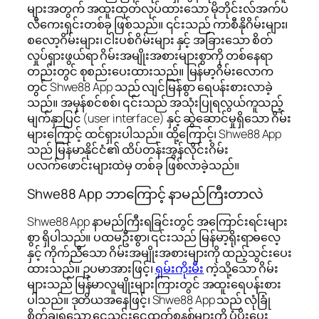
များအတွက် အထူးထုတ်လုပ်ထားသော မိုဘိုင်းလ်အက်ပ
လီကေးရှင်းတစ်ခု ဖြစ်သည်။ ၎င်းသည် ကာစီနိုဂိမ်းများ၊
စလော့ဂိမ်းများ၊ ငါးပစ်ဂိမ်းများ နှင့် အခြားသော စိတ်
လှုပ်ရှားဖွယ်ရာ ဂိမ်းအမျိုးအစားများစွာကို တစ်နေရာ
တည်းတွင် စုစည်းပေးထားသည်။ မြန်မာ့ဂိမ်းလောက
တွင် Shwe88 App သည် လျင်မြန်စွာ ရေပန်းစားလာခဲ့
သည်။ အမှန်စင်စစ်၊ ၎င်းသည် အသုံးပြုရလွယ်ကူသည့်
မျက်နှာပြင် (user interface) နှင့် ဆွဲဆောင်မှုရှိသော ဂိမ်း
များကြောင့် ထင်ရှားပါသည်။ ထို့ကြောင့်၊ Shwe88 App
သည် မြန်မာနိုင်ငံ၏ ထိပ်တန်းအွန်လိုင်းဂိမ်း
ပလက်ဖောင်းများထဲမှ တစ်ခု ဖြစ်လာခဲ့သည်။
Shwe88 App ဘာကြောင့် နာမည်ကြီးတာလဲ
Shwe88 App နာမည်ကြီးရခြင်းတွင် အကြောင်းရင်းများ
စွာ ရှိပါသည်။ ပထမဦးစွာ၊ ၎င်းသည် မြန်မာ့ရိုးရာဓလေ့
နှင့် ကိုက်ညီသော ဂိမ်းအမျိုးအစားများကို ထည့်သွင်းပေး
ထားသည်။ ဥပမာအားဖြင့်၊
ရှမ်းကိုးမီး
ကဲ့သို့သော ဂိမ်း
များသည် မြန်မာလူမျိုးများကြားတွင် အထူးရေပန်းစား
ပါသည်။ ဒုတိယအနေဖြင့်၊ Shwe88 App သည် လုံခြုံ
စိတ်ချရသော ငွေသွင်းငွေထုတ်စနစ်များကို ပံ့ပိုးပေး