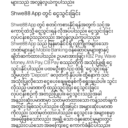
များသည် အလွန်လွယ်ကူပါသည်။
Shwe88 App တွင် ငွေသွင်းခြင်း
Shwe88 App တွင် စတင်ကစားနိုင်ရန်အတွက် သင့်အ
ကောင့်ထဲသို့ ငွေသွင်းရန် လိုအပ်ပါသည်။ ငွေသွင်းခြင်း
လုပ်ငန်းစဉ်သည်လည်း အလွန်လွယ်ကူပါသည်။
Shwe88 App သည် မြန်မာနိုင်ငံရှိ လူကြိုက်များသော
ဘဏ်များနှင့် Mobile Banking ဝန်ဆောင်မှုများစွာနှင့်
ချိတ်ဆက်ထားပါသည်။ ဥပမာအားဖြင့်၊ KBZ Pay, Wave
Money, AYA Pay, CB Pay စသည်တို့ကို အသုံးပြု၍ ငွေ
သွင်းနိုင်ပါသည်။ ပထမဦးစွာ App ထဲရှိ “ငွေသွင်းရန်”
သို့မဟုတ် “Deposit” ခလုတ်ကို နှိပ်ပါ။ ထို့နောက် သင်
အသုံးပြုလိုသော ငွေပေးချေမှုစနစ်ကို ရွေးချယ်ပါ။ သွင်း
လိုသည့် ပမာဏကို ထည့်သွင်းပြီး ငွေသွင်းခြင်း
လုပ်ငန်းစဉ်ကို အတည်ပြုပါ။ ငွေသွင်းသည့်အခါ
အနည်းဆုံးပမာဏမှာ သတ်မှတ်ထားသော ကန့်သတ်ချက်
အတွင်း ဖြစ်သင့်ပါသည်။ ထို့အပြင်၊ အများဆုံးပမာဏ
ကိုလည်း သတ်မှတ်ထားပါသည်။ ငွေသွင်းခ အများစုမှာ
အခမဲ့ဖြစ်သော်လည်း အချို့သော ဝန်ဆောင်မှုများတွင်
အနည်းငယ်သော အခကြေးငွေ ကောက်ခံနိုင်ပါသည်။