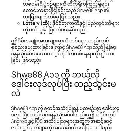
တစ်ဝှမ်းရှိ ပွဲစဉ်များကို တိုက်ရိုက်ကြည့်ရှုရင်း
လောင်းကစားနိုင်ခြင်းသည် Shwe88 App ၏
ထူးခြားချက်တစ်ခု ဖြစ်သည်။
Lottery (ထီ):
နိုင်ငံတကာထီနှင့် ပြည်တွင်းထီများ
ကို ဝယ်ယူနိုင်ပြီး ကံစမ်းနိုင်သည်။
ဤဂိမ်းအမျိုးအစားများစွာကို တစ်နေရာတည်းတွင်
စုစည်းပေးထားခြင်းကြောင့် Shwe88 App သည် မြန်မာ့
အွန်လိုင်းဂိမ်းလောကတွင် နံပါတ်တစ်နေရာကို ရရှိထား
ခြင်း ဖြစ်သည်။
Shwe88 App ကို ဘယ်လို
ဒေါင်းလုဒ်လုပ်ပြီး ထည့်သွင်းမ
လဲ
Shwe88 App ကို စတင်အသုံးပြုရန် ပထမဦးစွာ ဒေါင်းလု
ဒ်လုပ်ပြီး ထည့်သွင်းရန် လိုအပ်ပါသည်။ ဤအပိုင်းတွင်
Android နှင့် iOS အသုံးပြုသူများအတွက် အဆင့်ဆင့်
လမ်းညွှန်ချက်များကို အသေးစိတ် ဖော်ပြပေးပါမည်။