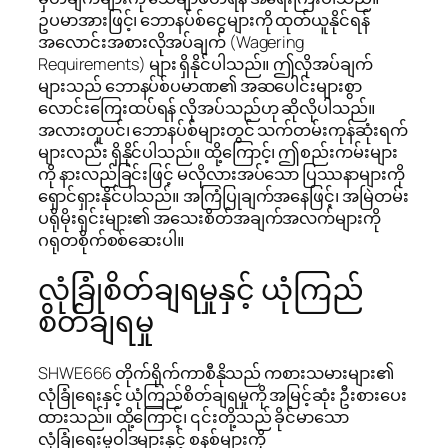
ဥပမာအားဖြင့်၊ ဘောနပ်စ်ငွေများကို ထုတ်ယူနိုင်ရန်
အလောင်းအစားလိုအပ်ချက် (Wagering
Requirements) များ ရှိနိုင်ပါသည်။ ဤလိုအပ်ချက်
များသည် ဘောနပ်စ်ပမာဏ၏ အဆပေါင်းများစွာ
လောင်းကြေးထပ်ရန် လိုအပ်သည်ဟု ဆိုလိုပါသည်။
အလားတူပင်၊ ဘောနပ်စ်များတွင် သက်တမ်းကုန်ဆုံးရက်
များလည်း ရှိနိုင်ပါသည်။ ထို့ကြောင့်၊ ဤစည်းကမ်းများ
ကို နားလည်ခြင်းဖြင့် မလိုလားအပ်သော ပြဿနာများကို
ရှောင်ရှားနိုင်ပါသည်။ အကြံပြုချက်အနေဖြင့်၊ အမြဲတမ်း
ပရိုမိုးရှင်းများ၏ အသေးစိတ်အချက်အလက်များကို
ဂရုတစိုက်စစ်ဆေးပါ။
လုံခြုံစိတ်ချရမှုနှင့် ယုံကြည်
စိတ်ချရမှု
SHWE666 တိုက်ရိုက်ကာစီနိုသည် ကစားသမားများ၏
လုံခြုံရေးနှင့် ယုံကြည်စိတ်ချရမှုကို အမြင့်ဆုံး ဦးစားပေး
ထားသည်။ ထို့ကြောင့်၊ ၎င်းတို့သည် ခိုင်မာသော
လုံခြုံရေးမူဝါဒများနှင့် စနစ်များကို