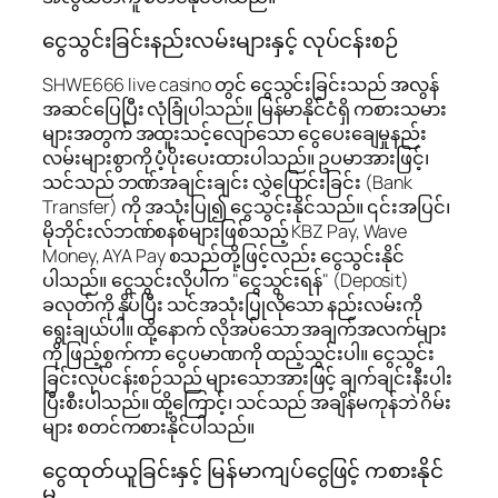
ငွေသွင်းခြင်းနည်းလမ်းများနှင့် လုပ်ငန်းစဉ်
SHWE666 live casino တွင် ငွေသွင်းခြင်းသည် အလွန်
အဆင်ပြေပြီး လုံခြုံပါသည်။ မြန်မာနိုင်ငံရှိ ကစားသမား
များအတွက် အထူးသင့်လျော်သော ငွေပေးချေမှုနည်း
လမ်းများစွာကို ပံ့ပိုးပေးထားပါသည်။ ဥပမာအားဖြင့်၊
သင်သည် ဘဏ်အချင်းချင်း လွှဲပြောင်းခြင်း (Bank
Transfer) ကို အသုံးပြု၍ ငွေသွင်းနိုင်သည်။ ၎င်းအပြင်၊
မိုဘိုင်းလ်ဘဏ်စနစ်များဖြစ်သည့် KBZ Pay, Wave
Money, AYA Pay စသည်တို့ဖြင့်လည်း ငွေသွင်းနိုင်
ပါသည်။ ငွေသွင်းလိုပါက "ငွေသွင်းရန်" (Deposit)
ခလုတ်ကို နှိပ်ပြီး သင်အသုံးပြုလိုသော နည်းလမ်းကို
ရွေးချယ်ပါ။ ထို့နောက် လိုအပ်သော အချက်အလက်များ
ကို ဖြည့်စွက်ကာ ငွေပမာဏကို ထည့်သွင်းပါ။ ငွေသွင်း
ခြင်းလုပ်ငန်းစဉ်သည် များသောအားဖြင့် ချက်ချင်းနီးပါး
ပြီးစီးပါသည်။ ထို့ကြောင့်၊ သင်သည် အချိန်မကုန်ဘဲ ဂိမ်း
များ စတင်ကစားနိုင်ပါသည်။
ငွေထုတ်ယူခြင်းနှင့် မြန်မာကျပ်ငွေဖြင့် ကစားနိုင်
မှု