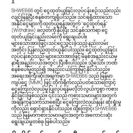
SHWE666 တွင် ငွေထုတ်ယူခြင်းလုပ်ငန်းစဉ်သည်လည်း
လျင်မြန်ပြီး စနစ်တကျရှိပါသည်။ သင်ရရှိထားသော
အနိုင်ငွေများကို ထုတ်ယူရန်အတွက် "ငွေထုတ်ရန်"
(Withdraw) ခလုတ်ကို နှိပ်ပြီး သင်နှစ်သက်ရာ ငွေ
ထုတ်ယူခြင်းနည်းလမ်းကို ရွေးချယ်ပါ။
များသောအားဖြင့်၊ သင်ငွေသွင်းခဲ့သည့် နည်းလမ်း
အတိုင်း ပြန်လည်ထုတ်ယူနိုင်ပါသည်။ ငွေထုတ်ယူခြင်း
လုပ်ငန်းစဉ်သည် များသောအားဖြင့် မိနစ်အနည်းငယ်မှ
နာရီအနည်းငယ်အတွင်း ပြီးစီးပါသည်။ သို့သော်၊ ဘဏ်
စနစ်ပေါ်မူတည်၍ အနည်းငယ်ကြာမြင့်နိုင်ပါသည်။
အရေးအကြီးဆုံးအချက်မှာ SHWE666 သည် မြန်မာ
ကျပ်ငွေ (MMK) ဖြင့် တိုက်ရိုက်လည်ပတ်သောကြောင့်
ငွေကြေးလဲလှယ်မှု ပြုလုပ်ရန်မလိုဘဲ လွယ်ကူစွာ ကစား
နိုင်ခြင်းဖြစ်သည်။ ၎င်းသည် ကစားသမားများအတွက်
အချိန်ကုန်သက်သာစေပြီး ငွေကြေးလဲလှယ်နှုန်း ဆုံးရှုံးမှု
ကိုလည်း ရှောင်ရှားနိုင်ပါသည်။ ထို့ကြောင့်၊ SHWE666
သည် မြန်မာကစားသမားများအတွက် အကောင်းဆုံး
ရွေးချယ်မှုတစ်ခု ဖြစ်ပါသည်။