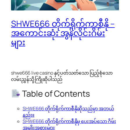
SHWE666 တိုက်ရိုက်ကာစီနို –
အကောင်းဆုံး အွန်လိုင်းဂိမ်း
များ
shwe666 live casino နှင့်ပတ်သတ်သော ပြည့်စုံသော
လမ်းညွှန်သို့ ကြိုဆိုပါသည်
Table of Contents
SHWE666 တိုက်ရိုက်ကာစီနိုဆိုသည်မှာ အဘယ်
နည်း။
SHWE666 တိုက်ရိုက်ကာစီနိုမှ ပေးအပ်သော ဂိမ်း
အမျိုးအစားများ