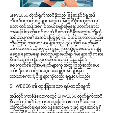
SHWE666 တိုက်ရိုက်ကာစီနိုသည် မြန်မာနိုင်ငံရှိ အွန်
လိုင်းဂိမ်းကစားသူများအတွက် အထူးဒီဇိုင်းထုတ်ထား
သော ထိပ်တန်းဒစ်ဂျစ်တယ်ဖျော်ဖြေရေးပလက်ဖောင်း
တစ်ခုဖြစ်သည်။ ၎င်းသည် ရိုးရာကာစီနိုအတွေ့အကြုံကို
အင်တာနက်၏ အဆင်ပြေမှုနှင့် ပေါင်းစပ်ပေးထားသည်။
ထို့ကြောင့် ကစားသမားများသည် ၎င်းတို့၏ စမတ်ဖုန်း၊
တက်ဘလက် သို့မဟုတ် ကွန်ပျူတာတို့မှတစ်ဆင့် အချိန်
မရွေး၊ နေရာမရွေး စိတ်လှုပ်ရှားဖွယ်ရာ ဂိမ်းများကို ကစား
နိုင်ပါသည်။ ဤပလက်ဖောင်းသည် မြန်မာနိုင်ငံ
ဈေးကွက်၏ လိုအပ်ချက်များကို အထူးဖြည့်ဆည်းပေး
ထားပြီး၊ ဒေသတွင်းငွေပေးချေမှုစနစ်များနှင့်
ဘာသာစကားပံ့ပိုးမှုများကိုလည်း ရရှိနိုင်ပါသည်။
SHWE666 ၏ ထူးခြားသော ရပ်တည်ချက်
အွန်လိုင်းကာစီနိုလောကတွင် SHWE666 တိုက်ရိုက်ကာစီ
နိုသည် ၎င်း၏အရည်အသွေးမြင့်မားသော ဂိမ်းများ၊
ယုံကြည်စိတ်ချရသော ဝန်ဆောင်မှုများနှင့် ဆွဲဆောင်မှုရှိ
သော ပရိုမိုးရှင်းများကြောင့် ထင်ရှားပါသည်။ ဥပမာ