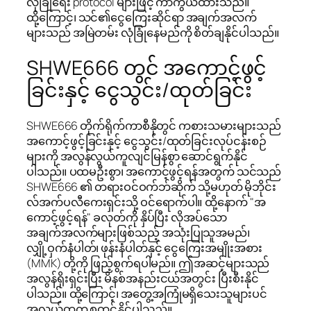
လုံခြုံရေး protocol များဖြင့် ကာကွယ်ထားသည်။
ထို့ကြောင့်၊ သင်၏ငွေကြေးဆိုင်ရာ အချက်အလက်
များသည် အမြဲတမ်း လုံခြုံနေမည်ကို စိတ်ချနိုင်ပါသည်။
SHWE666 တွင် အကောင့်ဖွင့်
ခြင်းနှင့် ငွေသွင်း/ထုတ်ခြင်း
SHWE666 တိုက်ရိုက်ကာစီနိုတွင် ကစားသမားများသည်
အကောင့်ဖွင့်ခြင်းနှင့် ငွေသွင်း/ထုတ်ခြင်းလုပ်ငန်းစဉ်
များကို အလွန်လွယ်ကူလျင်မြန်စွာ ဆောင်ရွက်နိုင်
ပါသည်။ ပထမဦးစွာ၊ အကောင့်ဖွင့်ရန်အတွက် သင်သည်
SHWE666 ၏ တရားဝင်ဝက်ဘ်ဆိုက် သို့မဟုတ် မိုဘိုင်း
လ်အက်ပလီကေးရှင်းသို့ ဝင်ရောက်ပါ။ ထို့နောက် "အ
ကောင့်ဖွင့်ရန်" ခလုတ်ကို နှိပ်ပြီး လိုအပ်သော
အချက်အလက်များဖြစ်သည့် အသုံးပြုသူအမည်၊
လျှို့ဝှက်နံပါတ်၊ ဖုန်းနံပါတ်နှင့် ငွေကြေးအမျိုးအစား
(MMK) တို့ကို ဖြည့်စွက်ရပါမည်။ ဤအဆင့်များသည်
အလွန်ရိုးရှင်းပြီး မိနစ်အနည်းငယ်အတွင်း ပြီးစီးနိုင်
ပါသည်။ ထို့ကြောင့်၊ အတွေ့အကြုံမရှိသေးသူများပင်
အလွယ်တကူ စတင်နိုင်ပါသည်။