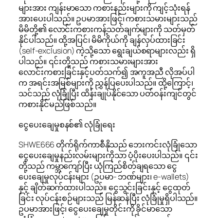
များအား ကျန်းမာသော ကစားနည်းများကို ကျင့်သုံးရန်
အားပေးပါသည်။ ဥပမာအားဖြင့်၊ ကစားသမားများသည်
မိမိတို့၏ လောင်းကစားကန့်သတ်ချက်များကို သတ်မှတ်
နိုင်ပါသည်။ ထို့အပြင်၊ မိမိကိုယ်ကို ချန်လှပ်ထားခြင်း
(self-exclusion) ကဲ့သို့သော ရွေးချယ်စရာများလည်း ရှိ
ပါသည်။ ၎င်းတို့သည် ကစားသမားများအား
လောင်းကစားခြင်းနှင့်ပတ်သက်၍ အကူအညီ လိုအပ်ပါ
က အရင်းအမြစ်များကို ညွှန်ပြပေးပါသည်။ ထို့ကြောင့်၊
သင်သည် လုံခြုံပြီး ထိန်းချုပ်နိုင်သော ပတ်ဝန်းကျင်တွင်
ကစားနိုင်မည်ဖြစ်သည်။
ငွေပေးချေမှုစနစ်၏ လုံခြုံရေး
SHWE666 တိုက်ရိုက်ကာစီနိုသည် ဘေးကင်းလုံခြုံသော
ငွေပေးချေမှုနည်းလမ်းများကိုသာ ပံ့ပိုးပေးပါသည်။ ၎င်း
တို့သည် ကမ္ဘာကျော်ပြီး ယုံကြည်စိတ်ချရသော ငွေ
ပေးချေမှုလုပ်ငန်းများ (ဥပမာ- ဘဏ်များ၊ e-wallets)
နှင့် ချိတ်ဆက်ထားပါသည်။ ငွေသွင်းခြင်းနှင့် ငွေထုတ်
ခြင်း လုပ်ငန်းစဉ်များသည် မြန်ဆန်ပြီး လုံခြုံမှုရှိပါသည်။
ဥပမာအားဖြင့်၊ ငွေပေးချေမှုတိုင်းကို ခိုင်မာသော