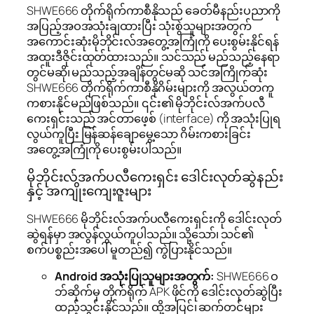
SHWE666 တိုက်ရိုက်ကာစီနိုသည် ခေတ်မီနည်းပညာကို
အပြည့်အဝအသုံးချထားပြီး သုံးစွဲသူများအတွက်
အကောင်းဆုံးမိုဘိုင်းလ်အတွေ့အကြုံကို ပေးစွမ်းနိုင်ရန်
အထူးဒီဇိုင်းထုတ်ထားသည်။ သင်သည် မည်သည့်နေရာ
တွင်မဆို၊ မည်သည့်အချိန်တွင်မဆို သင်အကြိုက်ဆုံး
SHWE666 တိုက်ရိုက်ကာစီနိုဂိမ်းများကို အလွယ်တကူ
ကစားနိုင်မည်ဖြစ်သည်။ ၎င်း၏ မိုဘိုင်းလ်အက်ပလီ
ကေးရှင်းသည် အင်တာဖေ့စ် (interface) ကို အသုံးပြုရ
လွယ်ကူပြီး မြန်ဆန်ချောမွေ့သော ဂိမ်းကစားခြင်း
အတွေ့အကြုံကို ပေးစွမ်းပါသည်။
မိုဘိုင်းလ်အက်ပလီကေးရှင်း ဒေါင်းလုတ်ဆွဲနည်း
နှင့် အကျိုးကျေးဇူးများ
SHWE666 မိုဘိုင်းလ်အက်ပလီကေးရှင်းကို ဒေါင်းလုတ်
ဆွဲရန်မှာ အလွန်လွယ်ကူပါသည်။ သို့သော်၊ သင်၏
စက်ပစ္စည်းအပေါ် မူတည်၍ ကွဲပြားနိုင်သည်။
Android အသုံးပြုသူများအတွက်:
SHWE666 ဝ
ဘ်ဆိုက်မှ တိုက်ရိုက် APK ဖိုင်ကို ဒေါင်းလုတ်ဆွဲပြီး
ထည့်သွင်းနိုင်သည်။ ထို့အပြင်၊ ဆက်တင်များ