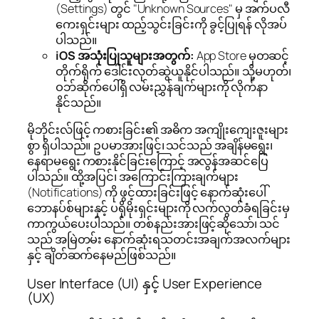
(Settings) တွင် "Unknown Sources" မှ အက်ပလီ
ကေးရှင်းများ ထည့်သွင်းခြင်းကို ခွင့်ပြုရန် လိုအပ်
ပါသည်။
iOS အသုံးပြုသူများအတွက်:
App Store မှတဆင့်
တိုက်ရိုက် ဒေါင်းလုတ်ဆွဲယူနိုင်ပါသည်။ သို့မဟုတ်၊
ဝဘ်ဆိုက်ပေါ်ရှိ လမ်းညွှန်ချက်များကို လိုက်နာ
နိုင်သည်။
မိုဘိုင်းလ်ဖြင့် ကစားခြင်း၏ အဓိက အကျိုးကျေးဇူးများ
စွာ ရှိပါသည်။ ဥပမာအားဖြင့်၊ သင်သည် အချိန်မရွေး၊
နေရာမရွေး ကစားနိုင်ခြင်းကြောင့် အလွန်အဆင်ပြေ
ပါသည်။ ထို့အပြင်၊ အကြောင်းကြားချက်များ
(Notifications) ကို ဖွင့်ထားခြင်းဖြင့် နောက်ဆုံးပေါ်
ဘောနပ်စ်များနှင့် ပရိုမိုးရှင်းများကို လက်လွတ်ခံရခြင်းမှ
ကာကွယ်ပေးပါသည်။ တစ်နည်းအားဖြင့်ဆိုသော်၊ သင်
သည် အမြဲတမ်း နောက်ဆုံးရသတင်းအချက်အလက်များ
နှင့် ချိတ်ဆက်နေမည်ဖြစ်သည်။
User Interface (UI) နှင့် User Experience
(UX)