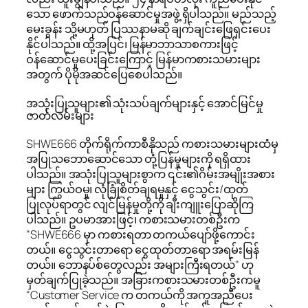
သော ဖောက်သည်ဝန်ဆောင်မှုအဖွဲ့ ရှိပါသည်။ မည်သည့်
မေးခွန်း သို့မဟုတ် ပြဿနာမဆို ချက်ချင်းဖြေရှင်းပေး
နိုင်ပါသည်။ ထို့အပြင်၊ မြန်မာဘာသာစကားဖြင့်
ဝန်ဆောင်မှုပေးခြင်းကြောင့် မြန်မာကစားသမားများ
အတွက် ပိုမိုအဆင်ပြေစေပါသည်။
အသုံးပြုသူများ၏ သုံးသပ်ချက်များနှင့် အောင်မြင်မှု
ဇာတ်လမ်းများ
SHWE666 တိုက်ရိုက်ကာစီနိုသည် ကစားသမားများထံမှ
အပြုသဘောဆောင်သော တုံ့ပြန်မှုများကို ရရှိထား
ပါသည်။ အသုံးပြုသူများစွာက ၎င်း၏ဂိမ်းအမျိုးအစား
များ ကြွယ်ဝမှု၊ လုံခြုံစိတ်ချရမှုနှင့် ငွေသွင်း/ထုတ်
ပြုလုပ်ရာတွင် လျင်မြန်မှုတို့ကို ချီးကျူးပြောဆိုကြ
ပါသည်။ ဥပမာအားဖြင့်၊ ကစားသမားတစ်ဦးက
"SHWE666 မှာ ကစားရတာ တကယ်ပျော်ဖို့ကောင်း
တယ်။ ငွေသွင်းတာရော ငွေထုတ်တာရော အရမ်းမြန်
တယ်။ ဘောနပ်စ်တွေလည်း အများကြီးရတယ်" ဟု
မှတ်ချက်ပြုခဲ့သည်။ အခြားကစားသမားတစ်ဦးကမူ
"Customer Service က တကယ်ကို အကူအညီပေး