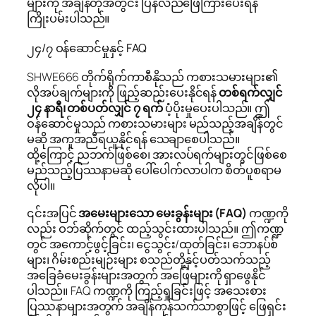
များကို အချိန်တိုအတွင်း ပြန်လည်ဖြေကြားပေးရန်
ကြိုးပမ်းပါသည်။
၂၄/၇ ဝန်ဆောင်မှုနှင့် FAQ
SHWE666 တိုက်ရိုက်ကာစီနိုသည် ကစားသမားများ၏
လိုအပ်ချက်များကို ဖြည့်ဆည်းပေးနိုင်ရန်
တစ်ရက်လျှင်
၂၄ နာရီ၊ တစ်ပတ်လျှင် ၇ ရက်
ပံ့ပိုးမှုပေးပါသည်။ ဤ
ဝန်ဆောင်မှုသည် ကစားသမားများ မည်သည့်အချိန်တွင်
မဆို အကူအညီရယူနိုင်ရန် သေချာစေပါသည်။
ထို့ကြောင့် ညဘက်ဖြစ်စေ၊ အားလပ်ရက်များတွင်ဖြစ်စေ
မည်သည့်ပြဿနာမဆို ပေါ်ပေါက်လာပါက စိတ်ပူစရာမ
လိုပါ။
၎င်းအပြင်
အမေးများသော မေးခွန်းများ (FAQ)
ကဏ္ဍကို
လည်း ဝဘ်ဆိုက်တွင် ထည့်သွင်းထားပါသည်။ ဤကဏ္ဍ
တွင် အကောင့်ဖွင့်ခြင်း၊ ငွေသွင်း/ထုတ်ခြင်း၊ ဘောနပ်စ်
များ၊ ဂိမ်းစည်းမျဉ်းများ စသည်တို့နှင့်ပတ်သက်သည့်
အခြေခံမေးခွန်းများအတွက် အဖြေများကို ရှာဖွေနိုင်
ပါသည်။ FAQ ကဏ္ဍကို ကြည့်ရှုခြင်းဖြင့် အသေးစား
ပြဿနာများအတွက် အချိန်ကုန်သက်သာစွာဖြင့် ဖြေရှင်း