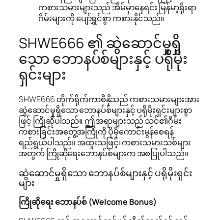
ကစားသမားများသည် အိမ်မှာနေရင်း မြန်မာ့ရိုးရာ
ဂိမ်းများကို ပျော်ရွှင်စွာ ကစားနိုင်သည်။
SHWE666 ၏ ဆွဲဆောင်မှုရှိ
သော ဘောနပ်စ်များနှင့် ပရိုမိုး
ရှင်းများ
SHWE666 တိုက်ရိုက်ကာစီနိုသည် ကစားသမားများအား
ဆွဲဆောင်မှုရှိသော ဘောနပ်စ်များနှင့် ပရိုမိုးရှင်းများစွာ
ဖြင့် ကြိုဆိုပါသည်။ ဤအရာများသည် သင်၏ဂိမ်း
ကစားခြင်းအတွေ့အကြုံကို ပိုမိုကောင်းမွန်စေရန်
ရည်ရွယ်ပါသည်။ အထူးသဖြင့်၊ ကစားသမားသစ်များ
အတွက် ကြိုဆိုရေးဘောနပ်စ်များက အစပြုပါသည်။
ဆွဲဆောင်မှုရှိသော ဘောနပ်စ်များနှင့် ပရိုမိုးရှင်း
များ
ကြိုဆိုရေး ဘောနပ်စ် (Welcome Bonus)