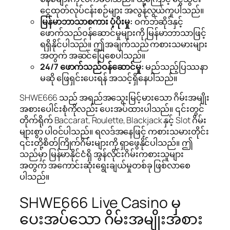
ငွေထုတ်လုပ်ငန်းစဉ်များ အလွန်လွယ်ကူပါသည်။
မြန်မာဘာသာစကား ပံ့ပိုးမှု:
ဝက်ဘ်ဆိုဒ်နှင့်
ဖောက်သည်ဝန်ဆောင်မှုများကို မြန်မာဘာသာဖြင့်
ရရှိနိုင်ပါသည်။ ဤအချက်သည် ကစားသမားများ
အတွက် အဆင်ပြေစေပါသည်။
24/7 ဖောက်သည်ဝန်ဆောင်မှု:
မည်သည့်ပြဿနာ
မဆို ဖြေရှင်းပေးရန် အသင့်ရှိနေပါသည်။
SHWE666 သည် အရည်အသွေးမြင့်မားသော ဂိမ်းအမျိုး
အစားပေါင်းစုံကိုလည်း ပေးအပ်ထားပါသည်။ ၎င်းတွင်
တိုက်ရိုက် Baccarat, Roulette, Blackjack နှင့် Slot ဂိမ်း
များစွာ ပါဝင်ပါသည်။ ရလဒ်အနေဖြင့် ကစားသမားတိုင်း
၎င်းတို့စိတ်ကြိုက်ဂိမ်းများကို ရှာဖွေနိုင်ပါသည်။ ဤ
သည်မှာ မြန်မာနိုင်ငံရှိ အွန်လိုင်းဂိမ်းကစားသူများ
အတွက် အကောင်းဆုံးရွေးချယ်မှုတစ်ခု ဖြစ်လာစေ
ပါသည်။
SHWE666 Live Casino မှ
ပေးအပ်သော ဂိမ်းအမျိုးအစား