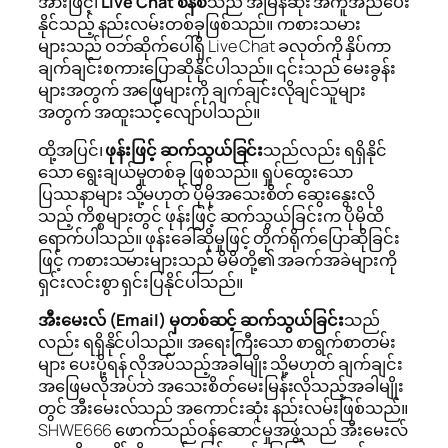
အားဖြင့်၊
Live Chat စနစ်
သည် အမြန်ဆုံး အကူအညီပေး
နိုင်သည့် နည်းလမ်းတစ်ခုဖြစ်သည်။ ကစားသမား
များသည် ဝဘ်ဆိုက်ပေါ်ရှိ Live Chat ခလုတ်ကို နှိပ်ကာ
ချက်ချင်းစကားပြောဆိုနိုင်ပါသည်။ ၎င်းသည် မေးခွန်း
များအတွက် အဖြေများကို ချက်ချင်းလိုချင်သူများ
အတွက် အထူးသင့်လျော်ပါသည်။
ထို့အပြင်၊
ဖုန်းဖြင့် ဆက်သွယ်ခြင်း
သည်လည်း ရရှိနိုင်
သော ရွေးချယ်မှုတစ်ခု ဖြစ်သည်။ ရှုပ်ထွေးသော
ပြဿနာများ သို့မဟုတ် ပိုမိုအသေးစိတ် ဆွေးနွေးလို
သည့် ကိစ္စများတွင် ဖုန်းဖြင့် ဆက်သွယ်ခြင်းက ပိုမိုထိ
ရောက်ပါသည်။ ဖုန်းခေါ်ဆိုမှုဖြင့် တိုက်ရိုက်ပြောဆိုခြင်း
ဖြင့် ကစားသမားများသည် မိမိတို့၏ အခက်အခဲများကို
ရှင်းလင်းစွာ ရှင်းပြနိုင်ပါသည်။
အီးမေးလ် (Email) မှတစ်ဆင့် ဆက်သွယ်ခြင်း
သည်
လည်း ရရှိနိုင်ပါသည်။ အရေးကြီးသော စာရွက်စာတမ်း
များ ပေးပို့ရန် လိုအပ်သည့်အခါမျိုး သို့မဟုတ် ချက်ချင်း
အဖြေမလိုအပ်ဘဲ အသေးစိတ်မေးမြန်းလိုသည့်အခါမျိုး
တွင် အီးမေးလ်သည် အကောင်းဆုံး နည်းလမ်းဖြစ်သည်။
SHWE666 ဖောက်သည်ဝန်ဆောင်မှုအဖွဲ့သည် အီးမေးလ်