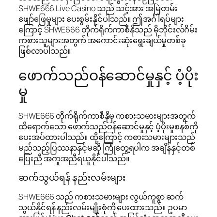
SHWE666 Live Casino သည် သင့်အား အမြဲတမ်း
ဖျော်ဖြေမှုများ ပေးစွမ်းနိုင်ပါသည်။ ဤအင်္ဂါရပ်များ
ကြောင့် SHWE666 တိုက်ရိုက်ကာစီနိုသည် မိုဘိုင်းလ်ဂိမ်း
ကစားသူများအတွက် အကောင်းဆုံးရွေးချယ်မှုတစ်ခု
ဖြစ်လာပါသည်။
ဖောက်သည်ဝန်ဆောင်မှုနှင့် ပံ့ပိုး
မှု
SHWE666 တိုက်ရိုက်ကာစီနိုမှ ကစားသမားများအတွက်
ထိရောက်သော ဖောက်သည်ဝန်ဆောင်မှုနှင့် ပံ့ပိုးမှုစနစ်ကို
ပေးအပ်ထားပါသည်။ ထို့ကြောင့် ကစားသမားများသည်
မည်သည့်ပြဿနာနှင့်မဆို ကြုံတွေ့ရပါက အချိန်နှင့်တစ်
ပြေးညီ အကူအညီရယူနိုင်ပါသည်။
ဆက်သွယ်ရန် နည်းလမ်းများ
SHWE666 သည် ကစားသမားများ လွယ်ကူစွာ ဆက်
သွယ်နိုင်ရန် နည်းလမ်းမျိုးစုံကို ပေးထားသည်။ ဥပမာ