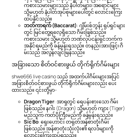
ကစားသမားများသည် နံပါတ်များ၊ အရောင်များ
သို့မဟုတ် နံပါတ်အုပ်စုများပေါ်တွင် လောင်းကြေး
ထပ်နိုင်သည်။
ဘတ်ကာရက် (Baccarat)
: ဂျိမ်းစ်ဘွန်း ရုပ်ရှင်များ
တွင် မြင်တွေ့ရလေ့ရှိသော ဂိမ်းဖြစ်သည်။
ကစားသမား သို့မဟုတ် ဘဏ်လုပ်ငန်းရှင်ဘက်က
အနိုင်ရမည်ကို ခန့်မှန်းရသည်။ တနည်းအားဖြင့်၊ ဂိ
မ်းသည် အလွန်လျင်မြန်သည်။
အခြားသော စိတ်ဝင်စားဖွယ် တိုက်ရိုက်ဂိမ်းများ
shwe666 live casino သည် အထက်ပါဂိမ်းများအပြင်
အခြားစိတ်ဝင်စားဖွယ် တိုက်ရိုက်ဂိမ်းများလည်း ပေး
ထားသည်။ ၎င်းတို့မှာ-
Dragon Tiger
: အာရှတွင် ရေပန်းစားသော ဂိမ်း
ဖြစ်သည်။ နဂါး (Dragon) သို့မဟုတ် ကျား (Tiger)
မည်သူက ကတ်ပိုကြီးမည်ကို ခန့်မှန်းရသည်။
Sic Bo
: ရှေးဟောင်း တရုတ်အန်စာတုံးဂိမ်း
ဖြစ်သည်။ အန်စာတုံးသုံးလုံး၏ ရလဒ်များကို
လောင်းကြေးထပ်ရသည်။