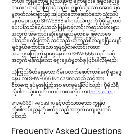
တယ်။ ကျွန်တော့်ရဲ့ ပြဿနာကို ချက်ချင်းဖြေရှင်းပေးခဲ့
တယ်။" ဟု ပြောကြားခဲ့သည်။ ဤကဲ့သို့သော အောင်မြင်
မှုဇာတ်လမ်းများနှင့် အပြုသဘောဆောင်သော သုံးသပ်
ချက်များသည် SHWE666 ၏ ဂုဏ်သိက္ခာကို ပိုမိုမြှင့်တင်
ပေးပါသည်။ ၎င်းသည် မြန်မာ့လောင်းကစားသမားများ
အတွက် အကောင်းဆုံးရွေးချယ်မှုတစ်ခု ဖြစ်လာစေ
ပါသည်။ ထို့ကြောင့် သင်သည် ယုံကြည်စိတ်ချရပြီး ပျော်
ရွှင်ဖွယ်ကောင်းသော အွန်လိုင်းလောင်းကစား
အတွေ့အကြုံကို ရှာဖွေနေပါက SHWE666 သည် သင့်
အတွက် မှန်ကန်သော ရွေးချယ်မှုတစ်ခု ဖြစ်ပါလိမ့်မည်။
ယုံကြည်စိတ်ချရသော ဂိမ်းပလက်ဖောင်းတစ်ခုကို ရှာဖွေ
နေပါက၊ SHWE666 live casino သည် သင့်အား
စိတ်ကျေနပ်မှုအပြည့်အဝ ပေးစွမ်းနိုင်ပါသည်။ ပိုမိုသိရှိ
လိုပါက သို့မဟုတ် စတင်ကစားလိုပါက၊
Get started
။
shwe666 live casino နှင့်ပတ်သတ်သော ကျွန်ုပ်
တို့၏လမ်းညွှန်ကို ဖတ်ရှုသည့်အတွက် ကျေးဇူးတင်
ပါသည်
Frequently Asked Questions