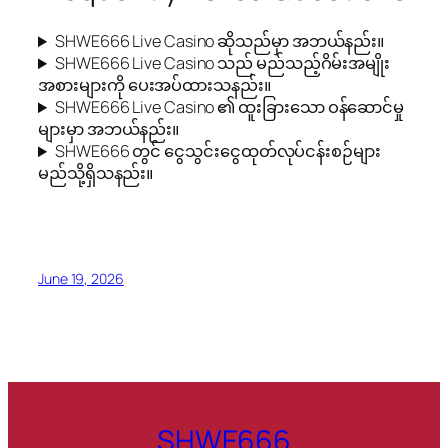
SHWE666 Live Casino ဆိုသည်မှာ အဘယ်နည်း။
SHWE666 Live Casino သည် မည်သည့်ဂိမ်းအမျိုး
အစားများကို ပေးအပ်ထားသနည်း။
SHWE666 Live Casino ၏ ထူးခြားသော ဝန်ဆောင်မှု
များမှာ အဘယ်နည်း။
SHWE666 တွင် ငွေသွင်းငွေထုတ်လုပ်ငန်းစဉ်များ
မည်သို့ရှိသနည်း။
June 19, 2026
SHWE666