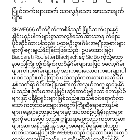
ပြိုင်ဘက်များထက် သာလွန်သော အားသာချက်
များ
SHWE666 တိုက်ရိုက်ကာစီနိုသည် ပြိုင်ဘက်များနှင့်
နှိုင်းယှဉ်ပါက များစွာသာလွန်သော အားသာချက်များ
ပိုင်ဆိုင်ထားပါသည်။ ပထမဦးစွာ၊ ဂိမ်းအမျိုးအစားများ
စွာကို ရွေးချယ်နိုင်ခြင်းဖြစ်သည်။ ဥပမာအားဖြင့်၊
Baccarat၊ Roulette၊ Blackjack နှင့် Sic Bo ကဲ့သို့သော
နာမည်ကြီး တိုက်ရိုက်ကာစီနိုဂိမ်းများအပြင် စလော့ဂိမ်း
များ၊ ငါးပစ်ဂိမ်းများနှင့် အားကစားလောင်းကစားများပါ
ပါဝင်သည်။ ထို့ကြောင့် မည်သည့်ကစားသမားမဆို မိမိ
နှစ်သက်ရာ ဂိမ်းအမျိုးအစားကို အလွယ်တကူ ရှာဖွေနိုင်
ပါသည်။ ဒုတိယအနေဖြင့်၊ ဆွဲဆောင်မှုရှိသော ဘောနပ်စ်
များနှင့် ပရိုမိုးရှင်းများဖြစ်သည်။ အသစ်ဝင်ရောက်လာ
သော ကစားသမားများအတွက် ကြိုဆိုရေးဘောနပ်စ်
များ၊ နေ့စဉ်ဘောနပ်စ်များနှင့် အပတ်စဉ်ပရိုမိုးရှင်းများ
စွာကို ပေးအပ်ပါသည်။ ဤအရာများသည် ကစားသမား
များအား အနိုင်ရရှိရန် အခွင့်အရေးပိုမိုရရှိစေပါသည်။
တတိယအနေဖြင့်၊ SHWE666 သည် ဝန်ဆောင်မှုပိုင်းတွင်
လည်း ထူးချွန်ပါသည်။ ၂၄ နာရီပတ်လုံး ကူညီပေးနိုင်