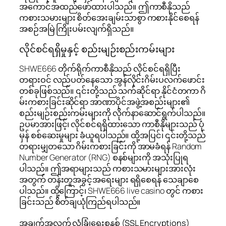
အကောင်အထည်ဖော်ထားပါသည်။ ဤကာစီနိုသည်
ကစားသမားများ စိတ်အေးချမ်းသာစွာ ကစားနိုင်စေရန်
အစဉ်အမြဲ ကြိုးပမ်းလျက်ရှိသည်။
လိုင်စင်ရရှိမှုနှင့် စည်းမျဉ်းစည်းကမ်းများ
SHWE666 တိုက်ရိုက်ကာစီနိုသည် လိုင်စင်ရရှိပြီး
တရားဝင် လည်ပတ်နေသော အွန်လိုင်းဂိမ်းပလက်ဖောင်း
တစ်ခုဖြစ်သည်။ ၎င်းတို့သည် သက်ဆိုင်ရာ နိုင်ငံတကာ ဂိ
မ်းကစားခြင်းဆိုင်ရာ အာဏာပိုင်အဖွဲ့အစည်းများ၏
စည်းမျဉ်းစည်းကမ်းများကို လိုက်နာဆောင်ရွက်ပါသည်။
ဥပမာအားဖြင့်၊ လိုင်စင်ရရှိထားသော ကာစီနိုများသည် ပုံ
မှန် စစ်ဆေးမှုများ ခံယူရပါသည်။ ထို့အပြင်၊ ၎င်းတို့သည်
တရားမျှတသော ဂိမ်းကစားခြင်းကို အာမခံရန် Random
Number Generator (RNG) စနစ်များကို အသုံးပြုရ
ပါသည်။ ဤအရာများသည် ကစားသမားများအားလုံး
အတွက် တန်းတူအခွင့်အရေးများ ရရှိစေရန် သေချာစေ
ပါသည်။ ထို့ကြောင့်၊ SHWE666 live casino တွင် ကစား
ခြင်းသည် စိတ်ချယုံကြည်ရပါသည်။
အချက်အလက် လုံခြုံရေးစနစ် (SSL Encryptions)