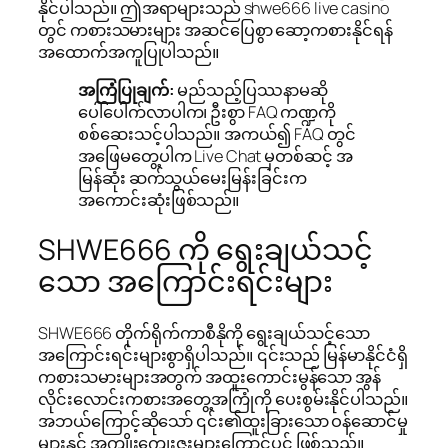
နိုင်ပါသည်။ ဤအရာများသည် shwe666 live casino
တွင် ကစားသမားများ အဆင်ပြေစွာ ဆော့ကစားနိုင်ရန်
အထောက်အကူပြုပါသည်။
အကြံပြုချက်:
မည်သည့်ပြဿနာမဆို
ပေါ်ပေါက်လာပါက၊ ဦးစွာ FAQ ကဏ္ဍကို
စစ်ဆေးသင့်ပါသည်။ အကယ်၍ FAQ တွင်
အဖြေမတွေ့ပါက Live Chat မှတစ်ဆင့် အ
မြန်ဆုံး ဆက်သွယ်မေးမြန်းခြင်းက
အကောင်းဆုံးဖြစ်သည်။
SHWE666 ကို ရွေးချယ်သင့်
သော အကြောင်းရင်းများ
SHWE666 တိုက်ရိုက်ကာစီနိုကို ရွေးချယ်သင့်သော
အကြောင်းရင်းများစွာရှိပါသည်။ ၎င်းသည် မြန်မာနိုင်ငံရှိ
ကစားသမားများအတွက် အထူးကောင်းမွန်သော အွန်
လိုင်းလောင်းကစားအတွေ့အကြုံကို ပေးစွမ်းနိုင်ပါသည်။
အဘယ်ကြောင့်ဆိုသော် ၎င်း၏ထူးခြားသော ဝန်ဆောင်မှု
များနှင့် အကျိုးကျေးဇူးများကြောင့်ပင် ဖြစ်သည်။