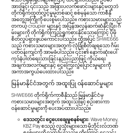
အားဖြင့်၊ ၎င်းသည် အခြားပလက်ဖောင်းများနှင့်မတူဘဲ
တိုက်ရိုက်ထုတ်လွှင့်မှုမှတစ်ဆင့် စစ်မှန်သော ကာစီနို
အတွေ့အကြုံကို ပေးစွမ်းပါသည်။ ကစားသမားများသည်
တကယ့် croupier များနှင့် အပြန်အလှန်ဆက်ဆံနိုင်ပြီး၊ ဂိ
မ်းများကို တိုက်ရိုက်ကြည့်ရှုကစားနိုင်သောကြောင့် ပိုမို
စိတ်လှုပ်ရှားဖွယ်ကောင်းပါသည်။ ထို့အပြင် SHWE666
သည် ကစားသမားများအတွက် လုံခြုံစိတ်ချရသော ဂိမ်း
ပတ်ဝန်းကျင်ကို အာမခံပါသည်။ ၎င်း၏ နောက်ဆုံးပေါ်
ကုဒ်နံပါတ်ရေးသားခြင်းနည်းပညာဖြင့် ကိုယ်ရေး
အချက်အလက်များနှင့် ငွေကြေးလွှဲပြောင်းမှုများကို
အကာအကွယ်ပေးထားပါသည်။
မြန်မာနိုင်ငံအတွက် အထူးပြု ဝန်ဆောင်မှုများ
SHWE666 တိုက်ရိုက်ကာစီနိုသည် မြန်မာနိုင်ငံမှ
ကစားသမားများအတွက် အထူးသဖြင့် စဉ်းစားကာ
ဝန်ဆောင်မှုများကို ပေးအပ်ထားပါသည်။
ဒေသတွင်း ငွေပေးချေမှုစနစ်များ:
Wave Money,
KBZ Pay စသည့် လူသုံးများသော မိုဘိုင်းလ်ဘဏ်
စနစ်များကို လက်ခံပါသည်။ ထို့ကြောင့် ငွေသွင်း