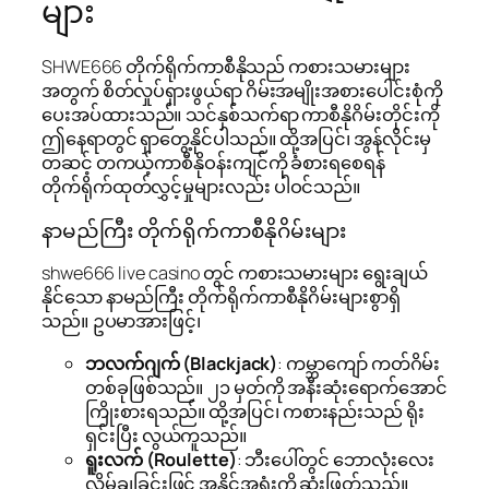
များ
SHWE666 တိုက်ရိုက်ကာစီနိုသည် ကစားသမားများ
အတွက် စိတ်လှုပ်ရှားဖွယ်ရာ ဂိမ်းအမျိုးအစားပေါင်းစုံကို
ပေးအပ်ထားသည်။ သင်နှစ်သက်ရာ ကာစီနိုဂိမ်းတိုင်းကို
ဤနေရာတွင် ရှာတွေ့နိုင်ပါသည်။ ထို့အပြင်၊ အွန်လိုင်းမှ
တဆင့် တကယ့်ကာစီနိုဝန်းကျင်ကို ခံစားရစေရန်
တိုက်ရိုက်ထုတ်လွှင့်မှုများလည်း ပါဝင်သည်။
နာမည်ကြီး တိုက်ရိုက်ကာစီနိုဂိမ်းများ
shwe666 live casino တွင် ကစားသမားများ ရွေးချယ်
နိုင်သော နာမည်ကြီး တိုက်ရိုက်ကာစီနိုဂိမ်းများစွာရှိ
သည်။ ဥပမာအားဖြင့်၊
ဘလက်ဂျက် (Blackjack)
: ကမ္ဘာကျော် ကတ်ဂိမ်း
တစ်ခုဖြစ်သည်။ ၂၁ မှတ်ကို အနီးဆုံးရောက်အောင်
ကြိုးစားရသည်။ ထို့အပြင်၊ ကစားနည်းသည် ရိုး
ရှင်းပြီး လွယ်ကူသည်။
ရူးလက် (Roulette)
: ဘီးပေါ်တွင် ဘောလုံးလေး
လှိမ့်ချခြင်းဖြင့် အနိုင်အရှုံးကို ဆုံးဖြတ်သည်။