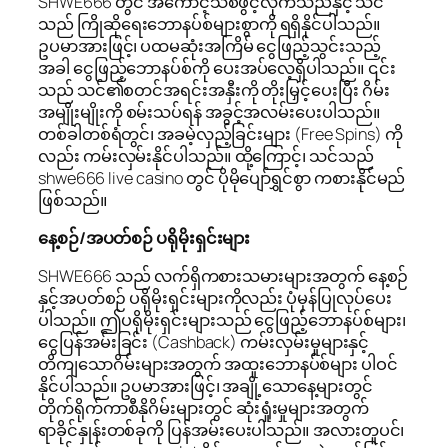
SHWE666 တွင် အကောင့်သစ်ဖွင့်လိုက်သည်နှင့် သင်
သည် ကြိုဆိုရေးဘောနပ်စ်များစွာကို ရရှိနိုင်ပါသည်။
ဥပမာအားဖြင့်၊ ပထမဆုံးအကြိမ် ငွေဖြည့်သွင်းသည့်
အခါ ငွေဖြည့်ဘောနပ်စ်ကို ပေးအပ်လေ့ရှိပါသည်။ ၎င်း
သည် သင်၏စတင်အရင်းအနှီးကို တိုးမြှင့်ပေးပြီး ဂိမ်း
အမျိုးမျိုးကို စမ်းသပ်ရန် အခွင့်အလမ်းပေးပါသည်။
တစ်ခါတစ်ရံတွင်၊ အခမဲ့လှည့်ခြင်းများ (Free Spins) ကို
လည်း ကမ်းလှမ်းနိုင်ပါသည်။ ထို့ကြောင့်၊ သင်သည်
shwe666 live casino တွင် ပိုမိုပျော်ရွှင်စွာ ကစားနိုင်မည်
ဖြစ်သည်။
နေ့စဉ်/အပတ်စဉ် ပရိုမိုးရှင်းများ
SHWE666 သည် လက်ရှိကစားသမားများအတွက် နေ့စဉ်
နှင့်အပတ်စဉ် ပရိုမိုးရှင်းများကိုလည်း ပုံမှန်ပြုလုပ်ပေး
ပါသည်။ ဤပရိုမိုးရှင်းများသည် ငွေဖြည့်ဘောနပ်စ်များ၊
ငွေပြန်အမ်းခြင်း (Cashback) ကမ်းလှမ်းမှုများနှင့်
တိကျသောဂိမ်းများအတွက် အထူးဘောနပ်စ်များ ပါဝင်
နိုင်ပါသည်။ ဥပမာအားဖြင့်၊ အချို့သောနေ့များတွင်
တိုက်ရိုက်ကာစီနိုဂိမ်းများတွင် ဆုံးရှုံးမှုများအတွက်
ရာခိုင်နှုန်းတစ်ခုကို ပြန်အမ်းပေးပါသည်။ အလားတူပင်၊