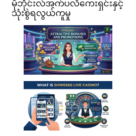
မိုဘိုင်းလ်အက်ပလီကေးရှင်းနှင့်
သုံးစွဲရလွယ်ကူမှု