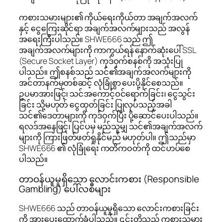
ကစားသမားများ၏ ကိုယ်ရေးကိုယ်တာ အချက်အလက်
နှင့် ငွေကြေးဆိုင်ရာ အချက်အလက်များသည် အလွန်
အရေးကြီးပါသည်။ SHWE666 သည် ဤ
အချက်အလက်များကို ကာကွယ်ရန် နောက်ဆုံးပေါ် SSL
(Secure Socket Layer) ကုဒ်ဝှက်စနစ်ကို အသုံးပြု
ပါသည်။ ဤစနစ်သည် သင်၏အချက်အလက်များကို
အင်တာနက်မှတစ်ဆင့် လုံခြုံစွာ ပေးပို့နိုင်စေသည်။
ဥပမာအားဖြင့်၊ သင်အကောင့်ဝင်ရောက်ခြင်း၊ ငွေသွင်း
ခြင်း သို့မဟုတ် ငွေထုတ်ခြင်း ပြုလုပ်သည့်အခါ
သင်၏ဒေတာများကို ကုဒ်ဝှက်ပြီး ပို့ဆောင်ပေးပါသည်။
ရလဒ်အနေဖြင့်၊ ပြင်ပမှ မည်သူမျှ သင်၏အချက်အလက်
များကို ကြားဖြတ်ဖတ်ရှုနိုင်မည် မဟုတ်ပါ။ ဤသည်မှာ
SHWE666 ၏ လုံခြုံရေး ကတိကဝတ်ကို ထင်ဟပ်စေ
ပါသည်။
တာဝန်ယူမှုရှိသော လောင်းကစား (Responsible
Gambling) ပေါ်လစီများ
SHWE666 သည် တာဝန်ယူမှုရှိသော လောင်းကစားခြင်း
ကို အားပေးထောက်ခံပါသည်။ ၎င်းတို့သည် ကစားသမား