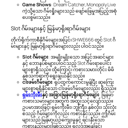
Game Shows
: Dream Catcher, Monopoly Live
ကဲ့သို့သော ဂိမ်းရှိုးများသည် ဖျော်ဖြေမှုအပြည့်အစုံ
ပေးစွမ်းသည်။
Slot ဂိမ်းများနှင့် မြန်မာ့ရိုးရာဂိမ်းများ
တိုက်ရိုက်ကာစီနိုဂိမ်းများအပြင်၊ SHWE666 တွင် Slot ဂိ
မ်းများနှင့် မြန်မာ့ရိုးရာဂိမ်းများလည်း ပါဝင်သည်။
Slot ဂိမ်းများ
: အမျိုးမျိုးသော အပြင်အဆင်များ
နှင့် ဘောနပ်စ်များပါဝင်သည့် Slot ဂိမ်းရာပေါင်း
များစွာရှိသည်။ ထို့ကြောင့်၊ ကစားသမားတိုင်း မိမိ
နှစ်သက်ရာကို ရွေးချယ်နိုင်သည်။
ငါးဖမ်းဂိမ်းများ
: ရုပ်ထွက်ကောင်းမွန်ပြီး ဆုကြေး
များစွာရရှိနိုင်သော ငါးဖမ်းဂိမ်းများလည်း ရှိသည်။
ရှမ်းကိုးမီး
နှင့် အခြားမြန်မာ့ရိုးရာဂိမ်းများ
: မြန်မာ
ကစားသမားများအတွက် အထူးသင့်လျော်သည်။
ဥပမာအားဖြင့်၊ ရှမ်းကိုးမီး၊ ဘူကြီး၊ နှစ်လုံး၊ သုံးလုံး
စသည့် ဂိမ်းများကိုလည်း ကစားနိုင်သည်။ ဤဂိမ်း
များသည် မြန်မာ့ယဉ်ကျေးမှုနှင့် ရင်းနှီးသော
ကစားနည်းများဖြစ်သည်။ ရလဒ်အနေဖြင့်၊