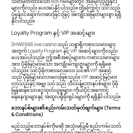
သတ်မှတ်ထားသော slot ဂိမ်းများတွင် အခမဲ့လှည့်ခြင်း
များကိုလည်း ပေးအပ်နိုင်ပါသည်။ ထို့ကြောင့်၊ သင်သည်
ပုံမှန်ဝင်ရောက်ကစားခြင်းဖြင့် အကျိုးအမြတ်များစွာ ရရှိ
နိုင်ပါသည်။
Loyalty Program နှင့် VIP အဆင့်များ
SHWE666 live casino သည် သစ္စာရှိကစားသမားများ
အတွက် Loyalty Program နှင့် VIP အဆင့်များကိုလည်း
ပေးအပ်ပါသည်။ ဤအစီအစဉ်များက ကစားသမားများ
အား ပိုမိုမြင့်မားသော အကျိုးကျေးဇူးများကို ရရှိစေ
ပါသည်။ သင်ပိုမိုကစားလေလေ၊ သင်၏ VIP အဆင့်
သည် ပိုမိုမြင့်မားလာလေဖြစ်သည်။ VIP အဆင့်မြင့်မား
လာသည်နှင့်အမျှ၊ သင်သည် သီးသန့်ဘောနပ်စ်များ၊ ပိုမို
မြန်ဆန်သော ငွေထုတ်ယူမှုများ၊ ကိုယ်ပိုင်အကောင့်
မန်နေဂျာများနှင့် အထူးပရိုမိုးရှင်းများကို ရရှိနိုင်ပါသည်။
ဘောနပ်စ်များ၏ စည်းကမ်းသတ်မှတ်ချက်များ (Terms
& Conditions)
မည်သည့်ဘောနပ်စ်ကိုမဆို အသုံးမပြုမီ စည်းကမ်းသတ်
မှတ်ချက်များကို သေချာဖတ်ရန် အရေးကြီးပါသည်။