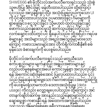
SHWE666 ၏ မိုဘိုင်းလ်အက်ပလီကေးရှင်းသည် သုံးစွဲ
သူဗဟိုပြု ဒီဇိုင်းဖြင့် ဖန်တီးထားပါသည်။ ထို့ကြောင့်၊
၎င်းသည် အလွန်ရိုးရှင်းပြီး အသုံးပြုရလွယ်ကူသော UI
ကို ပိုင်ဆိုင်ထားပါသည်။ ဥပမာအားဖြင့်၊ ဂိမ်းများကို
ရှာဖွေခြင်း၊ ငွေသွင်းခြင်း သို့မဟုတ် ထုတ်ယူခြင်းနှင့်
ဖောက်သည်ဝန်ဆောင်မှုသို့ ဆက်သွယ်ခြင်းတို့သည်
လက်ချောင်းထိပ်တွင်ပင် ရှိနေပါသည်။ ထို့အပြင်၊ ဂရပ်ဖ
စ်များနှင့် အသံများသည် အရည်အသွေးမြင့်မားသော
ကြောင့် ကစားသမားများအား တိုက်ရိုက်ကာစီနို၏ စစ်
မှန်သော ခံစားချက်ကို ပေးစွမ်းပါသည်။
မိုဘိုင်းလ်အက်ပလီကေးရှင်းသည် မတူညီသော
စက်ပစ္စည်းများ၊ မျက်နှာပြင်အရွယ်အစားများနှင့်
လည်ပတ်မှုစနစ်များအပေါ် ကောင်းမွန်စွာ အလုပ်လုပ်နိုင်
ရန် အကောင်းဆုံးဖြစ်အောင် ပြုလုပ်ထားပါသည်။ ၎င်း
သည် မြန်ဆန်ချောမွေ့သော ဂိမ်းကစားခြင်းအတွေ့အကြုံ
ကို ပေးစွမ်းရုံသာမကဘဲ၊ ဒေတာအသုံးပြုမှု (data
usage) ကိုလည်း လျှော့ချပေးပါသည်။ ထို့ကြောင့်၊ အင်
တာနက်ချိတ်ဆက်မှု အားနည်းသည့်နေရာများတွင်ပင်
ချောမွေ့စွာ ကစားနိုင်ရန် အထောက်အကူပြုပါသည်။
သင်သည် အိမ်မှာဖြစ်စေ၊ ခရီးသွားနေစဉ်ဖြစ်စေ၊