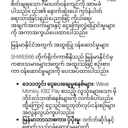
စိတ်ချရသော ဂိမ်းပတ်ဝန်းကျင်ကို အာမခံ
ပါသည်။ ၎င်း၏ နောက်ဆုံးပေါ် ကုဒ်နံပါတ်
ရေးသားခြင်းနည်းပညာဖြင့် ကိုယ်ရေး
အချက်အလက်များနှင့် ငွေကြေးလွှဲပြောင်းမှုများ
ကို အကာအကွယ်ပေးထားပါသည်။
မြန်မာနိုင်ငံအတွက် အထူးပြု ဝန်ဆောင်မှုများ
SHWE666 တိုက်ရိုက်ကာစီနိုသည် မြန်မာနိုင်ငံမှ
ကစားသမားများအတွက် အထူးသဖြင့် စဉ်းစား
ကာ ဝန်ဆောင်မှုများကို ပေးအပ်ထားပါသည်။
ဒေသတွင်း ငွေပေးချေမှုစနစ်များ:
Wave
Money, KBZ Pay စသည့် လူသုံးများသော မို
ဘိုင်းလ်ဘဏ်စနစ်များကို လက်ခံပါသည်။
ထို့ကြောင့် ငွေသွင်းငွေထုတ်လုပ်ငန်းစဉ်များ
အလွန်လွယ်ကူပါသည်။
မြန်မာဘာသာစကား ပံ့ပိုးမှု:
ဝက်ဘ်ဆိုဒ်နှင့်
ဖောက်သည်ဝန်ဆောင်မှုများကို