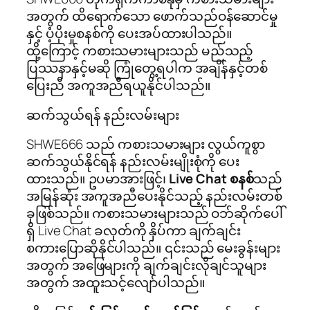
အတွက် ထိရောက်သော ဖောက်သည်ဝန်ဆောင်မှု
နှင့် ပံ့ပိုးမှုစနစ်ကို ပေးအပ်ထားပါသည်။
ထို့ကြောင့် ကစားသမားများသည် မည်သည့်
ပြဿနာနှင့်မဆို ကြုံတွေ့ရပါက အချိန်နှင့်တစ်
ပြေးညီ အကူအညီရယူနိုင်ပါသည်။
ဆက်သွယ်ရန် နည်းလမ်းများ
SHWE666 သည် ကစားသမားများ လွယ်ကူစွာ
ဆက်သွယ်နိုင်ရန် နည်းလမ်းမျိုးစုံကို ပေး
ထားသည်။ ဥပမာအားဖြင့်၊
Live Chat စနစ်
သည်
အမြန်ဆုံး အကူအညီပေးနိုင်သည့် နည်းလမ်းတစ်
ခုဖြစ်သည်။ ကစားသမားများသည် ဝဘ်ဆိုက်ပေါ်
ရှိ Live Chat ခလုတ်ကို နှိပ်ကာ ချက်ချင်း
စကားပြောဆိုနိုင်ပါသည်။ ၎င်းသည် မေးခွန်းများ
အတွက် အဖြေများကို ချက်ချင်းလိုချင်သူများ
အတွက် အထူးသင့်လျော်ပါသည်။