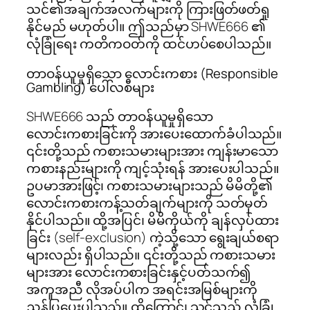
သင်၏အချက်အလက်များကို ကြားဖြတ်ဖတ်ရှု
နိုင်မည် မဟုတ်ပါ။ ဤသည်မှာ SHWE666 ၏
လုံခြုံရေး ကတိကဝတ်ကို ထင်ဟပ်စေပါသည်။
တာဝန်ယူမှုရှိသော လောင်းကစား (Responsible
Gambling) ပေါ်လစီများ
SHWE666 သည် တာဝန်ယူမှုရှိသော
လောင်းကစားခြင်းကို အားပေးထောက်ခံပါသည်။
၎င်းတို့သည် ကစားသမားများအား ကျန်းမာသော
ကစားနည်းများကို ကျင့်သုံးရန် အားပေးပါသည်။
ဥပမာအားဖြင့်၊ ကစားသမားများသည် မိမိတို့၏
လောင်းကစားကန့်သတ်ချက်များကို သတ်မှတ်
နိုင်ပါသည်။ ထို့အပြင်၊ မိမိကိုယ်ကို ချန်လှပ်ထား
ခြင်း (self-exclusion) ကဲ့သို့သော ရွေးချယ်စရာ
များလည်း ရှိပါသည်။ ၎င်းတို့သည် ကစားသမား
များအား လောင်းကစားခြင်းနှင့်ပတ်သက်၍
အကူအညီ လိုအပ်ပါက အရင်းအမြစ်များကို
ညွှန်ပြပေးပါသည်။ ထို့ကြောင့်၊ သင်သည် လုံခြုံ