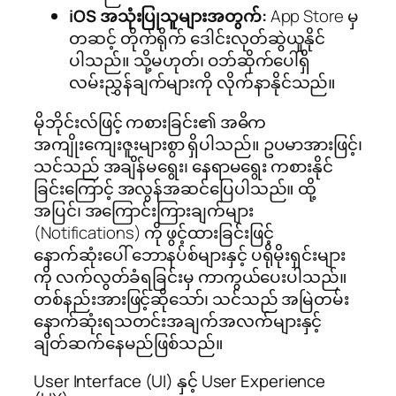
iOS အသုံးပြုသူများအတွက်:
App Store မှ
တဆင့် တိုက်ရိုက် ဒေါင်းလုတ်ဆွဲယူနိုင်
ပါသည်။ သို့မဟုတ်၊ ဝဘ်ဆိုက်ပေါ်ရှိ
လမ်းညွှန်ချက်များကို လိုက်နာနိုင်သည်။
မိုဘိုင်းလ်ဖြင့် ကစားခြင်း၏ အဓိက
အကျိုးကျေးဇူးများစွာ ရှိပါသည်။ ဥပမာအားဖြင့်၊
သင်သည် အချိန်မရွေး၊ နေရာမရွေး ကစားနိုင်
ခြင်းကြောင့် အလွန်အဆင်ပြေပါသည်။ ထို့
အပြင်၊ အကြောင်းကြားချက်များ
(Notifications) ကို ဖွင့်ထားခြင်းဖြင့်
နောက်ဆုံးပေါ် ဘောနပ်စ်များနှင့် ပရိုမိုးရှင်းများ
ကို လက်လွတ်ခံရခြင်းမှ ကာကွယ်ပေးပါသည်။
တစ်နည်းအားဖြင့်ဆိုသော်၊ သင်သည် အမြဲတမ်း
နောက်ဆုံးရသတင်းအချက်အလက်များနှင့်
ချိတ်ဆက်နေမည်ဖြစ်သည်။
User Interface (UI) နှင့် User Experience