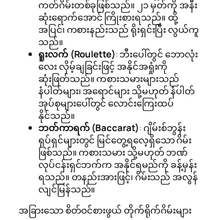
ကတ်ဂိမ်းတစ်ခုဖြစ်သည်။ ၂၁ မှတ်ကို အနီး
ဆုံးရောက်အောင် ကြိုးစားရသည်။ ထို့
အပြင်၊ ကစားနည်းသည် ရိုးရှင်းပြီး လွယ်ကူ
သည်။
ရူးလက် (Roulette)
: ဘီးပေါ်တွင် ဘောလုံး
လေး လှိမ့်ချခြင်းဖြင့် အနိုင်အရှုံးကို
ဆုံးဖြတ်သည်။ ကစားသမားများသည်
နံပါတ်များ၊ အရောင်များ သို့မဟုတ် နံပါတ်
အုပ်စုများပေါ်တွင် လောင်းကြေးထပ်
နိုင်သည်။
ဘတ်ကာရက် (Baccarat)
: ဂျိမ်းစ်ဘွန်း
ရုပ်ရှင်များတွင် မြင်တွေ့ရလေ့ရှိသော ဂိမ်း
ဖြစ်သည်။ ကစားသမား သို့မဟုတ် ဘဏ်
လုပ်ငန်းရှင်ဘက်က အနိုင်ရမည်ကို ခန့်မှန်း
ရသည်။ တနည်းအားဖြင့်၊ ဂိမ်းသည် အလွန်
လျင်မြန်သည်။
အခြားသော စိတ်ဝင်စားဖွယ် တိုက်ရိုက်ဂိမ်းများ