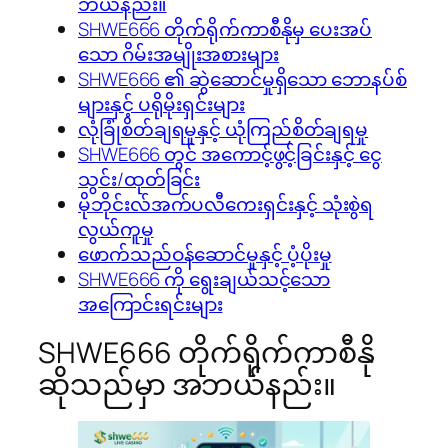
ဘယ်နည်း။
SHWE666 တိုက်ရိုက်ကာစီနိုမှ ပေးအပ်
သော ဂိမ်းအမျိုးအစားများ
SHWE666 ၏ ဆွဲဆောင်မှုရှိသော ဘောနပ်စ်
များနှင့် ပရိုမိုးရှင်းများ
လုံခြုံစိတ်ချရမှုနှင့် ယုံကြည်စိတ်ချရမှု
SHWE666 တွင် အကောင့်ဖွင့်ခြင်းနှင့် ငွေ
သွင်း/ထုတ်ခြင်း
မိုဘိုင်းလ်အက်ပလီကေးရှင်းနှင့် သုံးစွဲရ
လွယ်ကူမှု
ဖောက်သည်ဝန်ဆောင်မှုနှင့် ပံ့ပိုးမှု
SHWE666 ကို ရွေးချယ်သင့်သော
အကြောင်းရင်းများ
SHWE666 တိုက်ရိုက်ကာစီနို
ဆိုသည်မှာ အဘယ်နည်း။