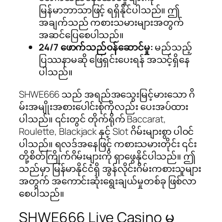
မြန်မာဘာသာဖြင့် ရရှိနိုင်ပါသည်။ ဤ
အချက်သည် ကစားသမားများအတွက်
အဆင်ပြေစေပါသည်။
24/7 ဖောက်သည်ဝန်ဆောင်မှု:
မည်သည့်
ပြဿနာမဆို ဖြေရှင်းပေးရန် အသင့်ရှိနေ
ပါသည်။
SHWE666 သည် အရည်အသွေးမြင့်မားသော ဂိ
မ်းအမျိုးအစားပေါင်းစုံကိုလည်း ပေးအပ်ထား
ပါသည်။ ၎င်းတွင် တိုက်ရိုက် Baccarat,
Roulette, Blackjack နှင့် Slot ဂိမ်းများစွာ ပါဝင်
ပါသည်။ ရလဒ်အနေဖြင့် ကစားသမားတိုင်း ၎င်း
တို့စိတ်ကြိုက်ဂိမ်းများကို ရှာဖွေနိုင်ပါသည်။ ဤ
သည်မှာ မြန်မာနိုင်ငံရှိ အွန်လိုင်းဂိမ်းကစားသူများ
အတွက် အကောင်းဆုံးရွေးချယ်မှုတစ်ခု ဖြစ်လာ
စေပါသည်။
SHWE666 Live Casino မှ