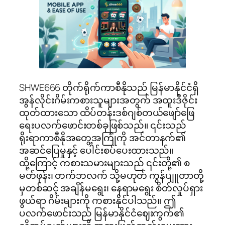
SHWE666 တိုက်ရိုက်ကာစီနိုသည် မြန်မာနိုင်ငံရှိ
အွန်လိုင်းဂိမ်းကစားသူများအတွက် အထူးဒီဇိုင်း
ထုတ်ထားသော ထိပ်တန်းဒစ်ဂျစ်တယ်ဖျော်ဖြေ
ရေးပလက်ဖောင်းတစ်ခုဖြစ်သည်။ ၎င်းသည်
ရိုးရာကာစီနိုအတွေ့အကြုံကို အင်တာနက်၏
အဆင်ပြေမှုနှင့် ပေါင်းစပ်ပေးထားသည်။
ထို့ကြောင့် ကစားသမားများသည် ၎င်းတို့၏ စ
မတ်ဖုန်း၊ တက်ဘလက် သို့မဟုတ် ကွန်ပျူတာတို့
မှတစ်ဆင့် အချိန်မရွေး၊ နေရာမရွေး စိတ်လှုပ်ရှား
ဖွယ်ရာ ဂိမ်းများကို ကစားနိုင်ပါသည်။ ဤ
ပလက်ဖောင်းသည် မြန်မာနိုင်ငံဈေးကွက်၏