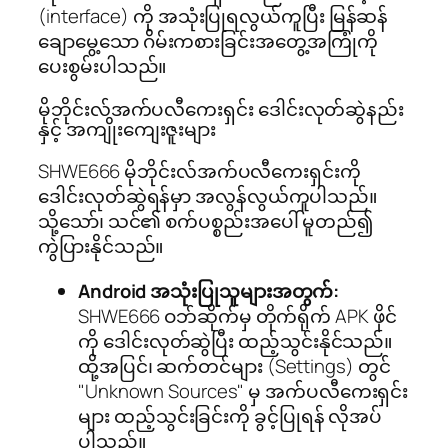
(interface) ကို အသုံးပြုရလွယ်ကူပြီး မြန်ဆန်
ချောမွေ့သော ဂိမ်းကစားခြင်းအတွေ့အကြုံကို
ပေးစွမ်းပါသည်။
မိုဘိုင်းလ်အက်ပလီကေးရှင်း ဒေါင်းလုတ်ဆွဲနည်း
နှင့် အကျိုးကျေးဇူးများ
SHWE666 မိုဘိုင်းလ်အက်ပလီကေးရှင်းကို
ဒေါင်းလုတ်ဆွဲရန်မှာ အလွန်လွယ်ကူပါသည်။
သို့သော်၊ သင်၏ စက်ပစ္စည်းအပေါ် မူတည်၍
ကွဲပြားနိုင်သည်။
Android အသုံးပြုသူများအတွက်:
SHWE666 ဝဘ်ဆိုက်မှ တိုက်ရိုက် APK ဖိုင်
ကို ဒေါင်းလုတ်ဆွဲပြီး ထည့်သွင်းနိုင်သည်။
ထို့အပြင်၊ ဆက်တင်များ (Settings) တွင်
"Unknown Sources" မှ အက်ပလီကေးရှင်း
များ ထည့်သွင်းခြင်းကို ခွင့်ပြုရန် လိုအပ်
ပါသည်။