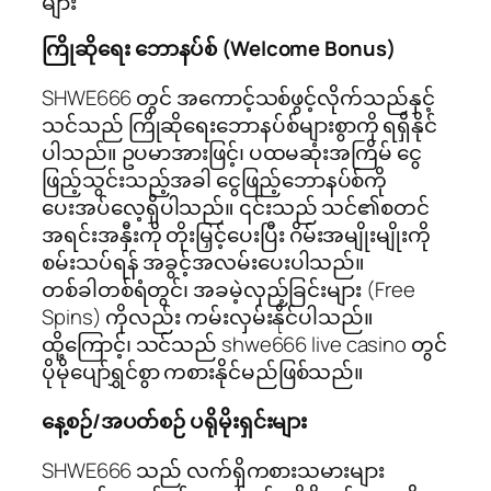
များ
ကြိုဆိုရေး ဘောနပ်စ် (Welcome Bonus)
SHWE666 တွင် အကောင့်သစ်ဖွင့်လိုက်သည်နှင့်
သင်သည် ကြိုဆိုရေးဘောနပ်စ်များစွာကို ရရှိနိုင်
ပါသည်။ ဥပမာအားဖြင့်၊ ပထမဆုံးအကြိမ် ငွေ
ဖြည့်သွင်းသည့်အခါ ငွေဖြည့်ဘောနပ်စ်ကို
ပေးအပ်လေ့ရှိပါသည်။ ၎င်းသည် သင်၏စတင်
အရင်းအနှီးကို တိုးမြှင့်ပေးပြီး ဂိမ်းအမျိုးမျိုးကို
စမ်းသပ်ရန် အခွင့်အလမ်းပေးပါသည်။
တစ်ခါတစ်ရံတွင်၊ အခမဲ့လှည့်ခြင်းများ (Free
Spins) ကိုလည်း ကမ်းလှမ်းနိုင်ပါသည်။
ထို့ကြောင့်၊ သင်သည် shwe666 live casino တွင်
ပိုမိုပျော်ရွှင်စွာ ကစားနိုင်မည်ဖြစ်သည်။
နေ့စဉ်/အပတ်စဉ် ပရိုမိုးရှင်းများ
SHWE666 သည် လက်ရှိကစားသမားများ