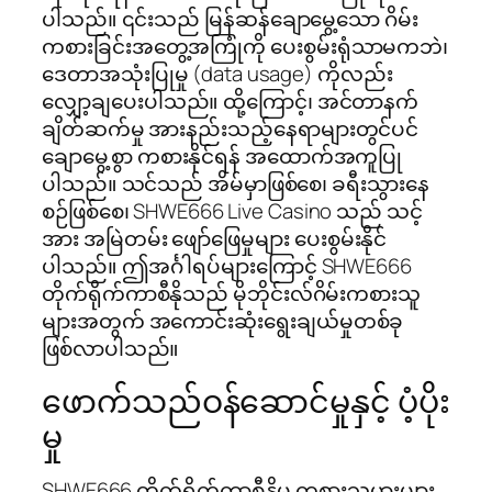
ပါသည်။ ၎င်းသည် မြန်ဆန်ချောမွေ့သော ဂိမ်း
ကစားခြင်းအတွေ့အကြုံကို ပေးစွမ်းရုံသာမကဘဲ၊
ဒေတာအသုံးပြုမှု (data usage) ကိုလည်း
လျှော့ချပေးပါသည်။ ထို့ကြောင့်၊ အင်တာနက်
ချိတ်ဆက်မှု အားနည်းသည့်နေရာများတွင်ပင်
ချောမွေ့စွာ ကစားနိုင်ရန် အထောက်အကူပြု
ပါသည်။ သင်သည် အိမ်မှာဖြစ်စေ၊ ခရီးသွားနေ
စဉ်ဖြစ်စေ၊ SHWE666 Live Casino သည် သင့်
အား အမြဲတမ်း ဖျော်ဖြေမှုများ ပေးစွမ်းနိုင်
ပါသည်။ ဤအင်္ဂါရပ်များကြောင့် SHWE666
တိုက်ရိုက်ကာစီနိုသည် မိုဘိုင်းလ်ဂိမ်းကစားသူ
များအတွက် အကောင်းဆုံးရွေးချယ်မှုတစ်ခု
ဖြစ်လာပါသည်။
ဖောက်သည်ဝန်ဆောင်မှုနှင့် ပံ့ပိုး
မှု
SHWE666 တိုက်ရိုက်ကာစီနိုမှ ကစားသမားများ