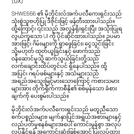
(UX)
SHWE666 ၏ မိုဘိုင်းလ်အက်ပလီကေးရှင်းသည်
သုံးစွဲသူဗဟိုပြု ဒီဇိုင်းဖြင့် ဖန်တီးထားပါသည်။
ထို့ကြောင့်၊ ၎င်းသည် အလွန်ရိုးရှင်းပြီး အသုံးပြုရ
လွယ်ကူသော UI ကို ပိုင်ဆိုင်ထားပါသည်။ ဥပမာ
အားဖြင့်၊ ဂိမ်းများကို ရှာဖွေခြင်း၊ ငွေသွင်းခြင်း
သို့မဟုတ် ထုတ်ယူခြင်းနှင့် ဖောက်သည်
ဝန်ဆောင်မှုသို့ ဆက်သွယ်ခြင်းတို့သည်
လက်ချောင်းထိပ်တွင်ပင် ရှိနေပါသည်။ ထို့
အပြင်၊ ဂရပ်ဖစ်များနှင့် အသံများသည်
အရည်အသွေးမြင့်မားသောကြောင့် ကစားသမား
များအား တိုက်ရိုက်ကာစီနို၏ စစ်မှန်သော ခံစား
ချက်ကို ပေးစွမ်းပါသည်။
မိုဘိုင်းလ်အက်ပလီကေးရှင်းသည် မတူညီသော
စက်ပစ္စည်းများ၊ မျက်နှာပြင်အရွယ်အစားများနှင့်
လည်ပတ်မှုစနစ်များအပေါ် ကောင်းမွန်စွာ အလုပ်
လုပ်နိုင်ရန် အကောင်းဆုံးဖြစ်အောင် ပြုလုပ်ထား