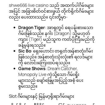
shwe666 live casino သည် အထက်ပါဂိမ်းများ
အပြင် အခြားစိတ်ဝင်စားဖွယ် တိုက်ရိုက်ဂိမ်းများ
လည်း ပေးထားသည်။ ၎င်းတို့မှာ-
Dragon Tiger
: အာရှတွင် ရေပန်းစားသော
ဂိမ်းဖြစ်သည်။ နဂါး (Dragon) သို့မဟုတ်
ကျား (Tiger) မည်သူက ကတ်ပိုကြီးမည်ကို
ခန့်မှန်းရသည်။
Sic Bo
: ရှေးဟောင်း တရုတ်အန်စာတုံးဂိမ်း
ဖြစ်သည်။ အန်စာတုံးသုံးလုံး၏ ရလဒ်များ
ကို လောင်းကြေးထပ်ရသည်။
Game Shows
: Dream Catcher,
Monopoly Live ကဲ့သို့သော ဂိမ်းရှိုး
များသည် ဖျော်ဖြေမှုအပြည့်အစုံ ပေး
စွမ်းသည်။
Slot ဂိမ်းများနှင့် မြန်မာ့ရိုးရာဂိမ်းများ