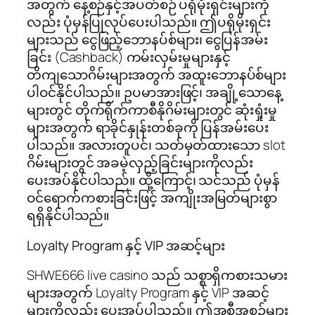
အတွက် နေ့စဉ်နှင့်အပတ်စဉ် ပရိုမိုးရှင်းများကို
လည်း ပုံမှန်ပြုလုပ်ပေးပါသည်။ ဤပရိုမိုးရှင်း
များသည် ငွေဖြည့်ဘောနပ်စ်များ၊ ငွေပြန်အမ်း
ခြင်း (Cashback) ကမ်းလှမ်းမှုများနှင့်
တိကျသောဂိမ်းများအတွက် အထူးဘောနပ်စ်များ
ပါဝင်နိုင်ပါသည်။ ဥပမာအားဖြင့်၊ အချို့သောနေ့
များတွင် တိုက်ရိုက်ကာစီနိုဂိမ်းများတွင် ဆုံးရှုံးမှု
များအတွက် ရာခိုင်နှုန်းတစ်ခုကို ပြန်အမ်းပေး
ပါသည်။ အလားတူပင်၊ သတ်မှတ်ထားသော slot
ဂိမ်းများတွင် အခမဲ့လှည့်ခြင်းများကိုလည်း
ပေးအပ်နိုင်ပါသည်။ ထို့ကြောင့်၊ သင်သည် ပုံမှန်
ဝင်ရောက်ကစားခြင်းဖြင့် အကျိုးအမြတ်များစွာ
ရရှိနိုင်ပါသည်။
Loyalty Program နှင့် VIP အဆင့်များ
SHWE666 live casino သည် သစ္စာရှိကစားသမား
များအတွက် Loyalty Program နှင့် VIP အဆင့်
များကိုလည်း ပေးအပ်ပါသည်။ ဤအစီအစဉ်များ