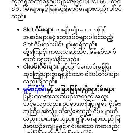
တိုက်ရိုက်ကာစီနိုဂိမ်းများအပြင်၊ SHWE666 တွင်
Slot ဂိမ်းများနှင့် မြန်မာ့ရိုးရာဂိမ်းများလည်း ပါဝင်
သည်။
Slot ဂိမ်းများ
: အမျိုးမျိုးသော အပြင်
အဆင်များနှင့် ဘောနပ်စ်များပါဝင်သည့်
Slot ဂိမ်းရာပေါင်းများစွာရှိသည်။
ထို့ကြောင့်၊ ကစားသမားတိုင်း မိမိနှစ်သက်
ရာကို ရွေးချယ်နိုင်သည်။
ငါးဖမ်းဂိမ်းများ
: ရုပ်ထွက်ကောင်းမွန်ပြီး
ဆုကြေးများစွာရရှိနိုင်သော ငါးဖမ်းဂိမ်းများ
လည်း ရှိသည်။
ရှမ်းကိုးမီး
နှင့် အခြားမြန်မာ့ရိုးရာဂိမ်းများ
:
မြန်မာကစားသမားများအတွက် အထူး
သင့်လျော်သည်။ ဥပမာအားဖြင့်၊ ရှမ်းကိုးမီး၊
ဘူကြီး၊ နှစ်လုံး၊ သုံးလုံး စသည့် ဂိမ်းများကို
လည်း ကစားနိုင်သည်။ ဤဂိမ်းများသည် မြ
န်မာ့ယဉ်ကျေးမှုနှင့် ရင်းနှီးသော ကစားနည်း