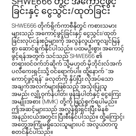
SHWE666 တွင် အကောင့်ဖွင့်
ခြင်းနှင့် ငွေသွင်း/ထုတ်ခြင်း
SHWE666 တိုက်ရိုက်ကာစီနိုတွင် ကစားသမား
များသည် အကောင့်ဖွင့်ခြင်းနှင့် ငွေသွင်း/ထုတ်
ခြင်းလုပ်ငန်းစဉ်များကို အလွန်လွယ်ကူလျင်မြန်
စွာ ဆောင်ရွက်နိုင်ပါသည်။ ပထမဦးစွာ၊ အကောင့်
ဖွင့်ရန်အတွက် သင်သည် SHWE666 ၏
တရားဝင်ဝက်ဘ်ဆိုက် သို့မဟုတ် မိုဘိုင်းလ်အက်
ပလီကေးရှင်းသို့ ဝင်ရောက်ပါ။ ထို့နောက် "အ
ကောင့်ဖွင့်ရန်" ခလုတ်ကို နှိပ်ပြီး လိုအပ်သော
အချက်အလက်များဖြစ်သည့် အသုံးပြုသူ
အမည်၊ လျှို့ဝှက်နံပါတ်၊ ဖုန်းနံပါတ်နှင့် ငွေကြေး
အမျိုးအစား (MMK) တို့ကို ဖြည့်စွက်ရပါမည်။
ဤအဆင့်များသည် အလွန်ရိုးရှင်းပြီး မိနစ်
အနည်းငယ်အတွင်း ပြီးစီးနိုင်ပါသည်။ ထို့ကြောင့်၊
အတွေ့အကြုံမရှိသေးသူများပင် အလွယ်တကူ
စတင်နိုင်ပါသည်။