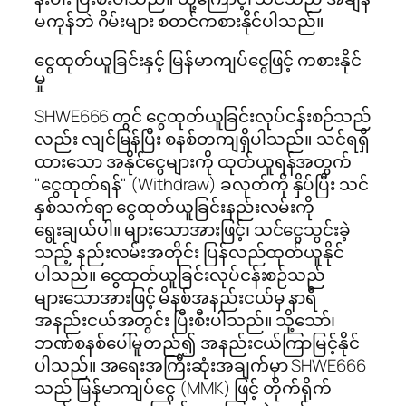
မကုန်ဘဲ ဂိမ်းများ စတင်ကစားနိုင်ပါသည်။
ငွေထုတ်ယူခြင်းနှင့် မြန်မာကျပ်ငွေဖြင့် ကစားနိုင်
မှု
SHWE666 တွင် ငွေထုတ်ယူခြင်းလုပ်ငန်းစဉ်သည်
လည်း လျင်မြန်ပြီး စနစ်တကျရှိပါသည်။ သင်ရရှိ
ထားသော အနိုင်ငွေများကို ထုတ်ယူရန်အတွက်
"ငွေထုတ်ရန်" (Withdraw) ခလုတ်ကို နှိပ်ပြီး သင်
နှစ်သက်ရာ ငွေထုတ်ယူခြင်းနည်းလမ်းကို
ရွေးချယ်ပါ။ များသောအားဖြင့်၊ သင်ငွေသွင်းခဲ့
သည့် နည်းလမ်းအတိုင်း ပြန်လည်ထုတ်ယူနိုင်
ပါသည်။ ငွေထုတ်ယူခြင်းလုပ်ငန်းစဉ်သည်
များသောအားဖြင့် မိနစ်အနည်းငယ်မှ နာရီ
အနည်းငယ်အတွင်း ပြီးစီးပါသည်။ သို့သော်၊
ဘဏ်စနစ်ပေါ်မူတည်၍ အနည်းငယ်ကြာမြင့်နိုင်
ပါသည်။ အရေးအကြီးဆုံးအချက်မှာ SHWE666
သည် မြန်မာကျပ်ငွေ (MMK) ဖြင့် တိုက်ရိုက်