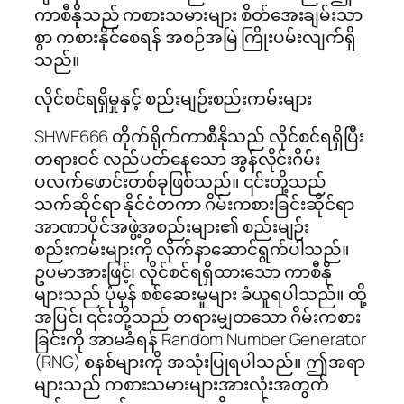
ကာစီနိုသည် ကစားသမားများ စိတ်အေးချမ်းသာ
စွာ ကစားနိုင်စေရန် အစဉ်အမြဲ ကြိုးပမ်းလျက်ရှိ
သည်။
လိုင်စင်ရရှိမှုနှင့် စည်းမျဉ်းစည်းကမ်းများ
SHWE666 တိုက်ရိုက်ကာစီနိုသည် လိုင်စင်ရရှိပြီး
တရားဝင် လည်ပတ်နေသော အွန်လိုင်းဂိမ်း
ပလက်ဖောင်းတစ်ခုဖြစ်သည်။ ၎င်းတို့သည်
သက်ဆိုင်ရာ နိုင်ငံတကာ ဂိမ်းကစားခြင်းဆိုင်ရာ
အာဏာပိုင်အဖွဲ့အစည်းများ၏ စည်းမျဉ်း
စည်းကမ်းများကို လိုက်နာဆောင်ရွက်ပါသည်။
ဥပမာအားဖြင့်၊ လိုင်စင်ရရှိထားသော ကာစီနို
များသည် ပုံမှန် စစ်ဆေးမှုများ ခံယူရပါသည်။ ထို့
အပြင်၊ ၎င်းတို့သည် တရားမျှတသော ဂိမ်းကစား
ခြင်းကို အာမခံရန် Random Number Generator
(RNG) စနစ်များကို အသုံးပြုရပါသည်။ ဤအရာ
များသည် ကစားသမားများအားလုံးအတွက်