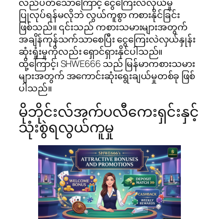
လည်ပတ်သောကြောင့် ငွေကြေးလဲလှယ်မှု
ပြုလုပ်ရန်မလိုဘဲ လွယ်ကူစွာ ကစားနိုင်ခြင်း
ဖြစ်သည်။ ၎င်းသည် ကစားသမားများအတွက်
အချိန်ကုန်သက်သာစေပြီး ငွေကြေးလဲလှယ်နှုန်း
ဆုံးရှုံးမှုကိုလည်း ရှောင်ရှားနိုင်ပါသည်။
ထို့ကြောင့်၊ SHWE666 သည် မြန်မာကစားသမား
များအတွက် အကောင်းဆုံးရွေးချယ်မှုတစ်ခု ဖြစ်
ပါသည်။
မိုဘိုင်းလ်အက်ပလီကေးရှင်းနှင့်
သုံးစွဲရလွယ်ကူမှု