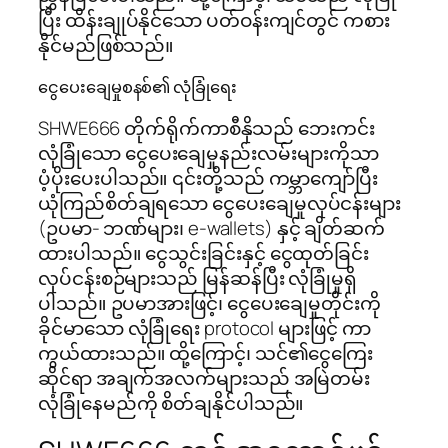
ပြီး ထိန်းချုပ်နိုင်သော ပတ်ဝန်းကျင်တွင် ကစား
နိုင်မည်ဖြစ်သည်။
ငွေပေးချေမှုစနစ်၏ လုံခြုံရေး
SHWE666 တိုက်ရိုက်ကာစီနိုသည် ဘေးကင်း
လုံခြုံသော ငွေပေးချေမှုနည်းလမ်းများကိုသာ
ပံ့ပိုးပေးပါသည်။ ၎င်းတို့သည် ကမ္ဘာကျော်ပြီး
ယုံကြည်စိတ်ချရသော ငွေပေးချေမှုလုပ်ငန်းများ
(ဥပမာ- ဘဏ်များ၊ e-wallets) နှင့် ချိတ်ဆက်
ထားပါသည်။ ငွေသွင်းခြင်းနှင့် ငွေထုတ်ခြင်း
လုပ်ငန်းစဉ်များသည် မြန်ဆန်ပြီး လုံခြုံမှုရှိ
ပါသည်။ ဥပမာအားဖြင့်၊ ငွေပေးချေမှုတိုင်းကို
ခိုင်မာသော လုံခြုံရေး protocol များဖြင့် ကာ
ကွယ်ထားသည်။ ထို့ကြောင့်၊ သင်၏ငွေကြေး
ဆိုင်ရာ အချက်အလက်များသည် အမြဲတမ်း
လုံခြုံနေမည်ကို စိတ်ချနိုင်ပါသည်။