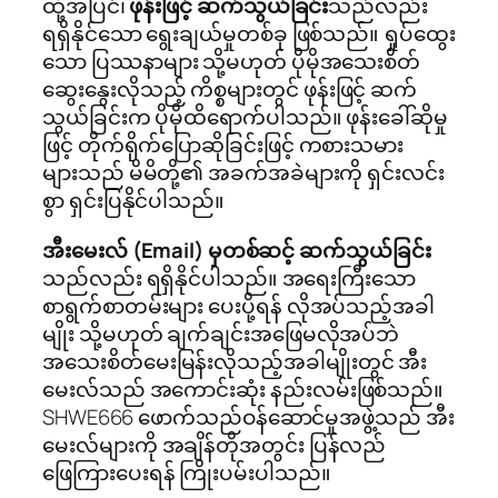
ထို့အပြင်၊
ဖုန်းဖြင့် ဆက်သွယ်ခြင်း
သည်လည်း
ရရှိနိုင်သော ရွေးချယ်မှုတစ်ခု ဖြစ်သည်။ ရှုပ်ထွေး
သော ပြဿနာများ သို့မဟုတ် ပိုမိုအသေးစိတ်
ဆွေးနွေးလိုသည့် ကိစ္စများတွင် ဖုန်းဖြင့် ဆက်
သွယ်ခြင်းက ပိုမိုထိရောက်ပါသည်။ ဖုန်းခေါ်ဆိုမှု
ဖြင့် တိုက်ရိုက်ပြောဆိုခြင်းဖြင့် ကစားသမား
များသည် မိမိတို့၏ အခက်အခဲများကို ရှင်းလင်း
စွာ ရှင်းပြနိုင်ပါသည်။
အီးမေးလ် (Email) မှတစ်ဆင့် ဆက်သွယ်ခြင်း
သည်လည်း ရရှိနိုင်ပါသည်။ အရေးကြီးသော
စာရွက်စာတမ်းများ ပေးပို့ရန် လိုအပ်သည့်အခါ
မျိုး သို့မဟုတ် ချက်ချင်းအဖြေမလိုအပ်ဘဲ
အသေးစိတ်မေးမြန်းလိုသည့်အခါမျိုးတွင် အီး
မေးလ်သည် အကောင်းဆုံး နည်းလမ်းဖြစ်သည်။
SHWE666 ဖောက်သည်ဝန်ဆောင်မှုအဖွဲ့သည် အီး
မေးလ်များကို အချိန်တိုအတွင်း ပြန်လည်
ဖြေကြားပေးရန် ကြိုးပမ်းပါသည်။