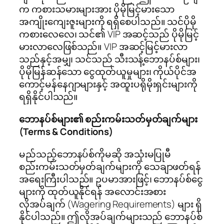
က ကစားသမားများအား ပိုမိုမြင့်မားသော
အကျိုးကျေးဇူးများကို ရရှိစေပါသည်။ သင်ပိုမို
ကစားလေလေ၊ သင်၏ VIP အဆင့်သည် ပိုမိုမြင့်
မားလာလေဖြစ်သည်။ VIP အဆင့်မြင့်မားလာ
သည်နှင့်အမျှ၊ သင်သည် သီးသန့်ဘောနပ်စ်များ၊
ပိုမိုမြန်ဆန်သော ငွေထုတ်ယူမှုများ၊ ကိုယ်ပိုင်အ
ကောင့်မန်နေဂျာများနှင့် အထူးပရိုမိုးရှင်းများကို
ရရှိနိုင်ပါသည်။
ဘောနပ်စ်များ၏ စည်းကမ်းသတ်မှတ်ချက်များ
(Terms & Conditions)
မည်သည့်ဘောနပ်စ်ကိုမဆို အသုံးမပြုမီ
စည်းကမ်းသတ်မှတ်ချက်များကို သေချာဖတ်ရန်
အရေးကြီးပါသည်။ ဥပမာအားဖြင့်၊ ဘောနပ်စ်ငွေ
များကို ထုတ်ယူနိုင်ရန် အလောင်းအစား
လိုအပ်ချက် (Wagering Requirements) များ ရှိ
နိုင်ပါသည်။ ဤလိုအပ်ချက်များသည် ဘောနပ်စ်