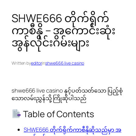
SHWE666 တိုက်ရိုက်
ကာစီနို – အကောင်းဆုံး
အွန်လိုင်းဂိမ်းများ
Written by
editor
in
shwe666 live casino
shwe666 live casino နှင့်ပတ်သတ်သော ပြည့်စုံ
သောလမ်းညွှန်သို့ ကြိုဆိုပါသည်
Table of Contents
SHWE666 တိုက်ရိုက်ကာစီနိုဆိုသည်မှာ အ