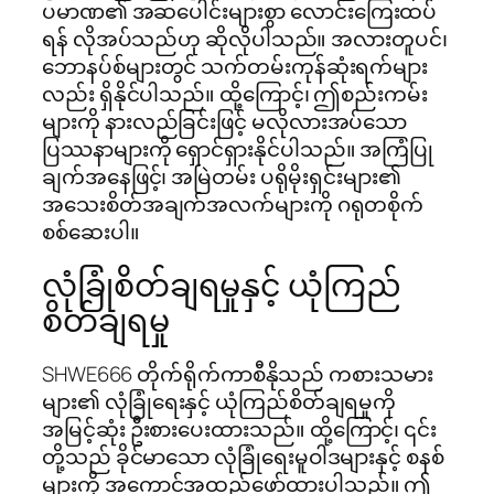
ပမာဏ၏ အဆပေါင်းများစွာ လောင်းကြေးထပ်
ရန် လိုအပ်သည်ဟု ဆိုလိုပါသည်။ အလားတူပင်၊
ဘောနပ်စ်များတွင် သက်တမ်းကုန်ဆုံးရက်များ
လည်း ရှိနိုင်ပါသည်။ ထို့ကြောင့်၊ ဤစည်းကမ်း
များကို နားလည်ခြင်းဖြင့် မလိုလားအပ်သော
ပြဿနာများကို ရှောင်ရှားနိုင်ပါသည်။ အကြံပြု
ချက်အနေဖြင့်၊ အမြဲတမ်း ပရိုမိုးရှင်းများ၏
အသေးစိတ်အချက်အလက်များကို ဂရုတစိုက်
စစ်ဆေးပါ။
လုံခြုံစိတ်ချရမှုနှင့် ယုံကြည်
စိတ်ချရမှု
SHWE666 တိုက်ရိုက်ကာစီနိုသည် ကစားသမား
များ၏ လုံခြုံရေးနှင့် ယုံကြည်စိတ်ချရမှုကို
အမြင့်ဆုံး ဦးစားပေးထားသည်။ ထို့ကြောင့်၊ ၎င်း
တို့သည် ခိုင်မာသော လုံခြုံရေးမူဝါဒများနှင့် စနစ်
များကို အကောင်အထည်ဖော်ထားပါသည်။ ဤ