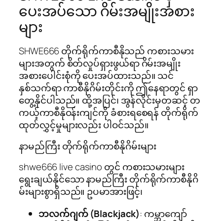
ပေးအပ်သော ဂိမ်းအမျိုးအစား
များ
SHWE666 တိုက်ရိုက်ကာစီနိုသည် ကစားသမား
များအတွက် စိတ်လှုပ်ရှားဖွယ်ရာ ဂိမ်းအမျိုး
အစားပေါင်းစုံကို ပေးအပ်ထားသည်။ သင်
နှစ်သက်ရာ ကာစီနိုဂိမ်းတိုင်းကို ဤနေရာတွင် ရှာ
တွေ့နိုင်ပါသည်။ ထို့အပြင်၊ အွန်လိုင်းမှတဆင့် တ
ကယ့်ကာစီနိုဝန်းကျင်ကို ခံစားရစေရန် တိုက်ရိုက်
ထုတ်လွှင့်မှုများလည်း ပါဝင်သည်။
နာမည်ကြီး တိုက်ရိုက်ကာစီနိုဂိမ်းများ
shwe666 live casino တွင် ကစားသမားများ
ရွေးချယ်နိုင်သော နာမည်ကြီး တိုက်ရိုက်ကာစီနိုဂိ
မ်းများစွာရှိသည်။ ဥပမာအားဖြင့်၊
ဘလက်ဂျက် (Blackjack)
: ကမ္ဘာကျော်