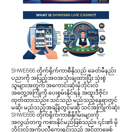
SHWE666 တိုက်ရိုက်ကာစီနိုသည် ခေတ်မီနည်း
ပညာကို အပြည့်အဝအသုံးချထားပြီး သုံးစွဲ
သူများအတွက် အကောင်းဆုံးမိုဘိုင်းလ်
အတွေ့အကြုံကို ပေးစွမ်းနိုင်ရန် အထူးဒီဇိုင်း
ထုတ်ထားသည်။ သင်သည် မည်သည့်နေရာတွင်
မဆို၊ မည်သည့်အချိန်တွင်မဆို သင်အကြိုက်ဆုံး
SHWE666 တိုက်ရိုက်ကာစီနိုဂိမ်းများကို
အလွယ်တကူ ကစားနိုင်မည်ဖြစ်သည်။ ၎င်း၏ မို
ဘိုင်းလ်အက်ပလီကေးရှင်းသည် အင်တာဖေ့စ်