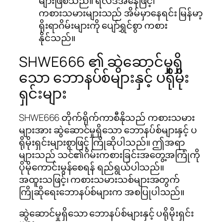
များဖြစ်သည်။ ရလဒ်အနေဖြင့်၊
ကစားသမားများသည် အိမ်မှာနေရင်း မြန်မာ့
ရိုးရာဂိမ်းများကို ပျော်ရွှင်စွာ ကစား
နိုင်သည်။
SHWE666 ၏ ဆွဲဆောင်မှုရှိ
သော ဘောနပ်စ်များနှင့် ပရိုမိုး
ရှင်းများ
SHWE666 တိုက်ရိုက်ကာစီနိုသည် ကစားသမား
များအား ဆွဲဆောင်မှုရှိသော ဘောနပ်စ်များနှင့် ပ
ရိုမိုးရှင်းများစွာဖြင့် ကြိုဆိုပါသည်။ ဤအရာ
များသည် သင်၏ဂိမ်းကစားခြင်းအတွေ့အကြုံကို
ပိုမိုကောင်းမွန်စေရန် ရည်ရွယ်ပါသည်။
အထူးသဖြင့်၊ ကစားသမားသစ်များအတွက်
ကြိုဆိုရေးဘောနပ်စ်များက အစပြုပါသည်။
ဆွဲဆောင်မှုရှိသော ဘောနပ်စ်များနှင့် ပရိုမိုးရှင်း