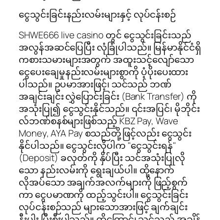
ငွေသွင်းခြင်းနည်းလမ်းများနှင့် လုပ်ငန်းစဉ်
SHWE666 live casino တွင် ငွေသွင်းခြင်းသည်
အလွန်အဆင်ပြေပြီး လုံခြုံပါသည်။ မြန်မာနိုင်ငံရှိ
ကစားသမားများအတွက် အထူးသင့်လျော်သော
ငွေပေးချေမှုနည်းလမ်းများစွာကို ပံ့ပိုးပေးထား
ပါသည်။ ဥပမာအားဖြင့်၊ သင်သည် ဘဏ်
အချင်းချင်း လွှဲပြောင်းခြင်း (Bank Transfer) ကို
အသုံးပြု၍ ငွေသွင်းနိုင်သည်။ ၎င်းအပြင်၊ မိုဘိုင်း
လ်ဘဏ်စနစ်များဖြစ်သည့် KBZ Pay, Wave
Money, AYA Pay စသည်တို့ဖြင့်လည်း ငွေသွင်း
နိုင်ပါသည်။ ငွေသွင်းလိုပါက "ငွေသွင်းရန်"
(Deposit) ခလုတ်ကို နှိပ်ပြီး သင်အသုံးပြုလို
သော နည်းလမ်းကို ရွေးချယ်ပါ။ ထို့နောက်
လိုအပ်သော အချက်အလက်များကို ဖြည့်စွက်
ကာ ငွေပမာဏကို ထည့်သွင်းပါ။ ငွေသွင်းခြင်း
လုပ်ငန်းစဉ်သည် များသောအားဖြင့် ချက်ချင်း
နီးပါး ပြီးစီးပါသည်။ ထို့ကြောင့်၊ သင်သည် အချိန်