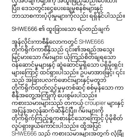
လိုအပ်ချက်များကို အထူးဖြည့်ဆည်းပေးထား
ပြီး၊ ဒေသတွင်းငွေပေးချေမှုစနစ်များနှင့်
ဘာသာစကားပံ့ပိုးမှုများကိုလည်း ရရှိနိုင်ပါသည်။
SHWE666 ၏ ထူးခြားသော ရပ်တည်ချက်
အွန်လိုင်းကာစီနိုလောကတွင် SHWE666
တိုက်ရိုက်ကာစီနိုသည် ၎င်း၏အရည်အသွေး
မြင့်မားသော ဂိမ်းများ၊ ယုံကြည်စိတ်ချရသော
ဝန်ဆောင်မှုများနှင့် ဆွဲဆောင်မှုရှိသော ပရိုမိုးရှင်း
များကြောင့် ထင်ရှားပါသည်။ ဥပမာအားဖြင့်၊ ၎င်း
သည် အခြားပလက်ဖောင်းများနှင့်မတူဘဲ
တိုက်ရိုက်ထုတ်လွှင့်မှုမှတစ်ဆင့် စစ်မှန်သော ကာ
စီနိုအတွေ့အကြုံကို ပေးစွမ်းပါသည်။
ကစားသမားများသည် တကယ့် croupier များနှင့်
အပြန်အလှန်ဆက်ဆံနိုင်ပြီး၊ ဂိမ်းများကို
တိုက်ရိုက်ကြည့်ရှုကစားနိုင်သောကြောင့် ပိုမိုစိတ်
လှုပ်ရှားဖွယ်ကောင်းပါသည်။ ထို့အပြင်
SHWE666 သည် ကစားသမားများအတွက် လုံခြုံ