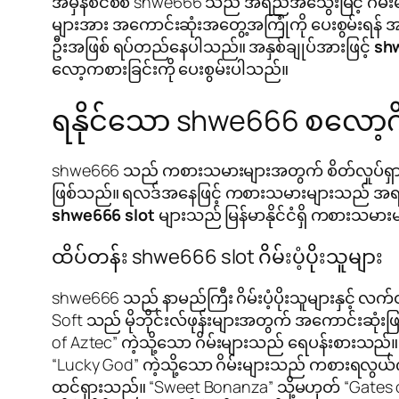
အမှန်စင်စစ် shwe666 သည် အရည်အသွေးမြင့် ဂိမ်းမ
များအား အကောင်းဆုံးအတွေ့အကြုံကို ပေးစွမ်းရန် 
ဦးအဖြစ် ရပ်တည်နေပါသည်။ အနှစ်ချုပ်အားဖြင့်
sh
လော့ကစားခြင်းကို ပေးစွမ်းပါသည်။
ရနိုင်သော shwe666 စလော့ဂိ
shwe666 သည် ကစားသမားများအတွက် စိတ်လှုပ်ရှားဖွယ်
ဖြစ်သည်။ ရလဒ်အနေဖြင့် ကစားသမားများသည် အရည်အသ
shwe666 slot
များသည် မြန်မာနိုင်ငံရှိ ကစားသမ
ထိပ်တန်း shwe666 slot ဂိမ်းပံ့ပိုးသူများ
shwe666 သည် နာမည်ကြီး ဂိမ်းပံ့ပိုးသူများနှင့် လက
Soft သည် မိုဘိုင်းလ်ဖုန်းများအတွက် အကောင်းဆုံး
of Aztec” ကဲ့သို့သော ဂိမ်းများသည် ရေပန်းစားသည်။ ထ
“Lucky God” ကဲ့သို့သော ဂိမ်းများသည် ကစားရလွယ
ထင်ရှားသည်။ “Sweet Bonanza” သို့မဟုတ် “Gates