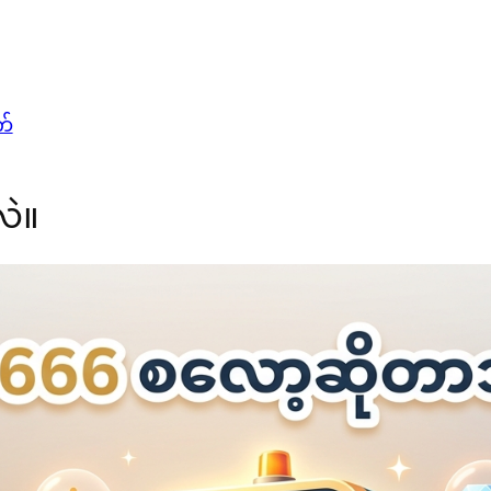
က်
ဲ။