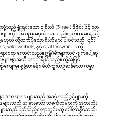
သည် ရိုးရှင်းသော ၃ ရီးလ် (3-reel) ဒီဇိုင်းဖြင့် လာ
ော့စက်များကို ပြန်လည်အမှတ်ရစေသည်။ ဒုတိယအနေဖြင့်
ို့မဟုတ် ထို့ထက်ပိုသော ရီးလ်များ ပါဝင်သည်။ ၎င်း
 wild symbols, နှင့် scatter symbols တို့
်ရှားစရာ ကောင်းသည်။ ဤဂိမ်းများတွင် ဂျက်ပေါ့ဆု
းစွာအထိ ရောက်ရှိနိုင်သည်။ ထို့အပြင်
းမှု၊ စွန့်စားခန်း၊ စိတ်ကူးယဉ်ဆန်သော ကမ္ဘာ
ee spins များသည် အခမဲ့ လှည့်ခွင့်များကို
ls များသည် အခြားသော သင်္ကေတများကို အစားထိုး
s များသည် မည်သည့်နေရာတွင်မဆို ပေါ်လာနိုင်သည်။
အခွင့်အလမ်းများကို ရရှိမည်ဖြစ်သည်။ အချို့သော