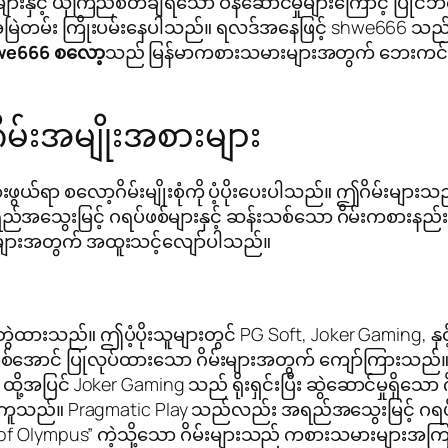
ျားနှင့် ယုံကြည်စိတ်ချရသော ဝန်ဆောင်မှုများကြောင့် ပ
အမြဲတမ်း ကြိုးပမ်းနေပါသည်။ ရလဒ်အနေဖြင့် shwe666 သည် 
we666 စလော့
သည် မြန်မာကစားသမားများအတွက် ဘေးကင်းလုံခြ
မ်းအမျိုးအစားများ
ရာ စလော့ဂိမ်းမျိုးစုံကို ပံ့ပိုးပေးပါသည်။ ဤဂိမ်းများသည်
ွေးမြင့် ဂရပ်ဖစ်များနှင့် ဆန်းသစ်သော ဂိမ်းကစားနည်းမ
ားများအတွက် အထူးသင့်လျော်ပါသည်။
်တွဲထားသည်။ ဤပံ့ပိုးသူများတွင် PG Soft, Joker Gaming, နှင
ဖြစ်အောင် ပြုလုပ်ထားသော ဂိမ်းများအတွက် ကျော်ကြားသည်။ 
ို့အပြင် Joker Gaming သည် ရိုးရှင်းပြီး ဆွဲဆောင်မှုရှိသော 
်ကူသည်။ Pragmatic Play သည်လည်း အရည်အသွေးမြင့် ဂရပ်ဖစ
 of Olympus” ကဲ့သို့သော ဂိမ်းများသည် ကစားသမားများအကြ