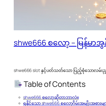
shwe666 စလော့ – မြန်မာအွန်လ
shwe666 slot နှင့်ပတ်သတ်သော ပြည့်စုံသောလမ်းညွှန
Table of Contents
shwe666 စလော့ဆိုတာဘာလဲ။
ရနိုင်သော shwe666 စလော့ဂိမ်းအမျိုးအစားမျ