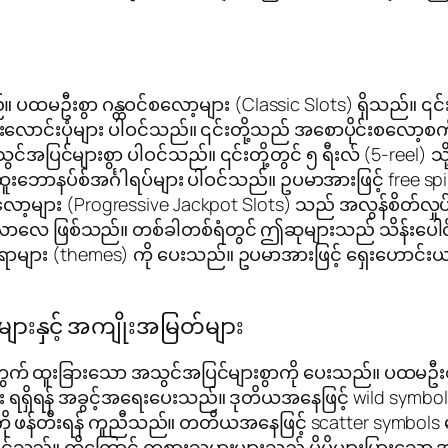
ထမဦးစွာ ဂန္တဝင်စလော့များ (Classic Slots) ရှိသည်။ ၎င်းတို့
ခေါင်းလောင်းပုံများ ပါဝင်သည်။ ၎င်းတို့သည် အစောပိုင်းစလ
င်အပြင်များစွာ ပါဝင်သည်။ ၎င်းတို့တွင် ၅ ရီးလ် (5-reel) သ
းဘောနပ်စ်အင်္ဂါရပ်များ ပါဝင်သည်။ ဥပမာအားဖြင့် free spins,
ော့များ (Progressive Jackpot Slots) သည် အလွန်စိတ်လှုပ
ဖြစ်သည်။ တစ်ခါတစ်ရံတွင် ဤဆုများသည် သိန်းပေါင်းမျာ
း (themes) ကို ပေးသည်။ ဥပမာအားဖြင့် ရှေးဟောင်းယဉ်ကျေ
ားနှင့် အကျိုးအမြတ်များ
 ထူးခြားသော အသွင်အပြင်များစွာကို ပေးသည်။ ပထမဦးစွာ fr
ရရှိရန် အခွင့်အရေးပေးသည်။ ဒုတိယအနေဖြင့် wild symbo
ားကို ဖန်တီးရန် ကူညီသည်။ တတိယအနေဖြင့် scatter symbol
ိုင်သည်။ ထို့ကြောင့် ကစားသမားများသည် ပိုမိုများပြားသော 