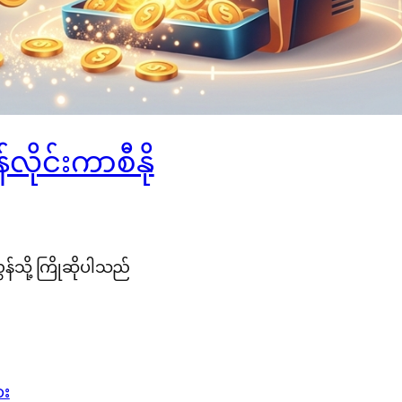
ိုင်းကာစီနို
်သို့ ကြိုဆိုပါသည်
ား