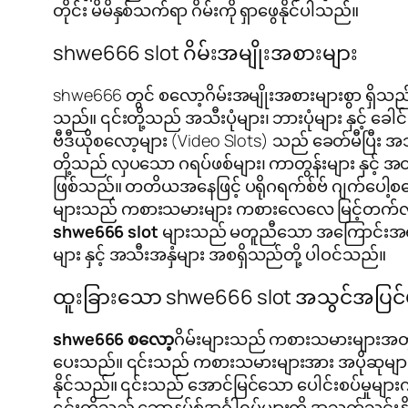
တိုင်း မိမိနှစ်သက်ရာ ဂိမ်းကို ရှာဖွေနိုင်ပါသည်။
shwe666 slot ဂိမ်းအမျိုးအစားများ
shwe666 တွင် စလော့ဂိမ်းအမျိုးအစားများစွာ ရှိသည်။ ပ
သည်။ ၎င်းတို့သည် အသီးပုံများ၊ ဘားပုံများ နှင့် 
ဗီဒီယိုစလော့များ (Video Slots) သည် ခေတ်မီပြီး အသွ
တို့သည် လှပသော ဂရပ်ဖစ်များ၊ ကာတွန်းများ နှင့် အထူ
ဖြစ်သည်။ တတိယအနေဖြင့် ပရိုဂရက်စ်ဗ် ဂျက်ပေါ့စလ
များသည် ကစားသမားများ ကစားလေလေ မြင့်တက်လာလေ 
shwe666 slot
များသည် မတူညီသော အကြောင်းအရာမျာ
များ နှင့် အသီးအနှံများ အစရှိသည်တို့ ပါဝင်သည်။
ထူးခြားသော shwe666 slot အသွင်အပြင်မျ
shwe666 စလော့
ဂိမ်းများသည် ကစားသမားများအတွက်
ပေးသည်။ ၎င်းသည် ကစားသမားများအား အပိုဆုများ 
နိုင်သည်။ ၎င်းသည် အောင်မြင်သော ပေါင်းစပ်မှုမျ
၎င်းတို့သည် ဘောနပ်စ်အင်္ဂါရပ်များကို အသက်သွင်းန