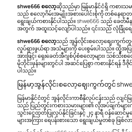
shwe666 စလော့
ဆိုသည်မှာ မြန်မာနိုင်ငံရှိ ကစ
သည် စလော့ဂိမ်းအမျိုးအစားပေါင်းစုံကို တစ်နေရာတ
ရွေးချယ်ကစားနိုင်ပါသည်။ shwe666 သည် ခေတ်မီနည
အတွက် အထူးသင့်လျော်ပါသည်။ ၎င်းသည် လုံခြုံရေး
shwe666 စလော့
သည် အွန်လိုင်းစလော့စျေးကွက်တွင
လှုပ်ရှားဖွယ်ရာ အသံများကို ပေးစွမ်းပါသည်။ ထို့အ
အားဖြင့်၊ ရှေးခေတ်အီဂျစ်ပုံစံစလော့များ၊ သစ်သီး
မိုဘိုင်းဖုန်းများတွင်ပါ အဆင်ပြေစွာ ကစားနိုင်ရန်
ပါသည်။
မြန်မာ့အွန်လိုင်းစလော့ဈေးကွက်တွင် sh
မြန်မာနိုင်ငံတွင် အွန်လိုင်းကာစီနိုလုပ်ငန်းသည် လျ
သည် ပြည်တွင်းကစားသမားများ၏ လိုအပ်ချက်များကို နာ
သွင်းငွေထုတ်ပြုလုပ်နိုင်ခြင်းနှင့် ၂၄ နာရီ ဝန်ဆော
များအကြား ရေပန်းစားသော ရွေးချယ်မှုတစ်ခု ဖြစ်