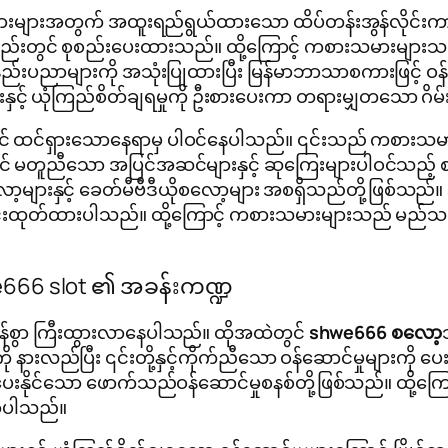
ားသမားများအတွက် အထူးရည်ရွယ်ထားသော ထိပ်တန်းအွန်လိုင်
ည်းတွင် စုစည်းပေးထားသည်။ ထို့ကြောင့် ကစားသမားများသည်
်းပညာများကို အသုံးပြုထားပြီး မြန်မာဘာသာစကားဖြင့် ဝန
နှင့် ယုံကြည်စိတ်ချရမှုကို ဦးစားပေးကာ တရားမျှတသော ဂိ
် ထင်ရှားသောနေရာမှ ပါဝင်နေပါသည်။ ၎င်းသည် ကစားသမားမျာ
ပြင် မတူညီသော အပြင်အဆင်များနှင့် ဆုကြေးများပါဝင်သည့် စလ
စလော့များနှင့် ခေတ်မီဗီဒီယိုစလော့များ အစရှိသည်တို့ဖြစ
 ဒီဇိုင်းထုတ်ထားပါသည်။ ထို့ကြောင့် ကစားသမားများသည် မည်သ
we666 slot ၏ အခန်းကဏ္ဍ
င်မြန်စွာ ကြီးထွားလာနေပါသည်။ ထိုအထဲတွင်
shwe666 စလော့
းလည်ပြီး ၎င်းတို့နှင့်ကိုက်ညီသော ဝန်ဆောင်မှုများကို ပေး
င်မှုပေးနိုင်သော ဖောက်သည်ဝန်ဆောင်မှုစနစ်တို့ဖြစ်သည်။ ထို့
လာပါသည်။