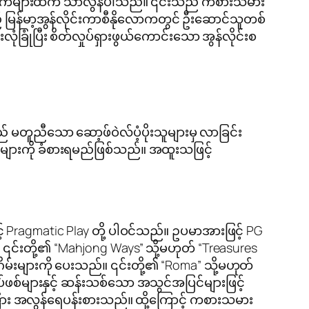
ြိုင်ဘက်များထက် သာလွန်ပါသည်။ ၎င်းသည် ကစားသမား
မြန်မာ့အွန်လိုင်းကာစီနိုလောကတွင် ဦးဆောင်သူတစ်
ုံပြီး စိတ်လှုပ်ရှားဖွယ်ကောင်းသော အွန်လိုင်းစ
 မတူညီသော ဆော့ဖ်ဝဲလ်ပံ့ပိုးသူများမှ လာခြင်း
ျားကို ခံစားရမည်ဖြစ်သည်။ အထူးသဖြင့်
့် Pragmatic Play တို့ ပါဝင်သည်။ ဥပမာအားဖြင့် PG
၎င်းတို့၏ “Mahjong Ways” သို့မဟုတ် “Treasures
ဂိမ်းများကို ပေးသည်။ ၎င်းတို့၏ “Roma” သို့မဟုတ်
်များနှင့် ဆန်းသစ်သော အသွင်အပြင်များဖြင့်
ား အလွန်ရေပန်းစားသည်။ ထို့ကြောင့် ကစားသမား