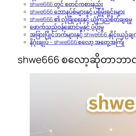
shwe666 တွင် စတင်ကစားနည်း
shwe666 ဘောနပ်စ်များနှင့် ပရိုမိုးရှင်းများ
shwe666 ၏ လုံခြုံရေးနှင့် ယုံကြည်စိတ်ချရမှု
ဖောက်သည်ဝန်ဆောင်မှုနှင့် ပံ့ပိုးမှု
အခြားပြိုင်ဘက်များနှင့် shwe666 နှိုင်းယှဉ်ချ
နိဂုံးချုပ် – shwe666 စလော့ အတွေ့အကြုံ
shwe666 စလော့ဆိုတာဘာလ