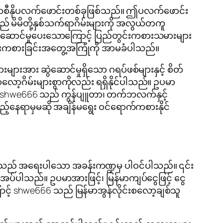
းကာစီနိုပလက်ဖောင်းတစ်ခုဖြစ်သည်။ ဤပလက်ဖောင်း
 မိမိတို့နှစ်သက်ရာဂိမ်းများကို အလွယ်တကူ
်ဆောင်မှုပေးသောကြောင့် ပြည်တွင်းကစားသမားများ
မ်းကစားခြင်းအတွေ့အကြုံကို အာမခံပါသည်။
းအား ဆွဲဆောင်မှုရှိသော ဂရပ်ဖစ်များနှင့် စိတ်
ော့ဂိမ်းများစွာကိုလည်း ရရှိနိုင်ပါသည်။ ဥပမာ
်သည်။ shwe666 သည် ကွန်ပျူတာ၊ တက်ဘလက်နှင့်
ည့်နေရာမှမဆို အချိန်မရွေး ဝင်ရောက်ကစားနိုင်
သည် အရေးပါသော အခန်းကဏ္ဍမှ ပါဝင်ပါသည်။ ၎င်း
အပ်ပါသည်။ ဥပမာအားဖြင့်၊ မြန်မာကျပ်ငွေဖြင့် ငွေ
ကြောင့် shwe666 သည် မြန်မာအွန်လိုင်းစလော့ချစ်သူ