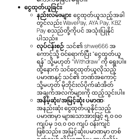
ငွေထုတ်ယူခြင်း
:
နည်းလမ်းများ
: ငွေထုတ်ယူသည့်အခါ
တွင်လည်း WavePay, AYA Pay, KBZ
Pay စသည်တို့ကိုပင် အသုံးပြုနိုင်
ပါသည်။
လုပ်ငန်းစဉ်
: သင်၏ shwe666 အ
ကောင့်သို့ ဝင်ရောက်ပြီး “ငွေထုတ်ယူ
ရန်” သို့မဟုတ် “Withdraw” ကို ရွေးပါ။
ထို့နောက် သင်ငွေထုတ်ယူလိုသည့်
ပမာဏနှင့် သင်၏ ဘဏ်အကောင့်
သို့မဟုတ် မိုဘိုင်းလ်ပိုက်ဆံအိတ်
အချက်အလက်များကို ထည့်သွင်းပါ။
အနိမ့်ဆုံး/အမြင့်ဆုံး ပမာဏ
:
အနည်းဆုံး ငွေထုတ်ယူနိုင်သည့်
ပမာဏမှာ များသောအားဖြင့် ၅,၀ ၀၀
ကျပ်မှ ၁၀,၀ ၀၀ ကျပ် ဝန်းကျင်
ဖြစ်သည်။ အမြင့်ဆုံးပမာဏမှာ တစ်