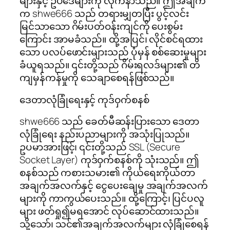
များနှင့် ဥပဒေများကို လိုက်နာသည်။ ဤအချက်
က shwe666 သည် တရားမျှတပြီး ပွင့်လင်း
မြင်သာသော ဂိမ်းပတ်ဝန်းကျင်ကို ပေးစွမ်း
ကြောင်း အာမခံသည်။ ထို့အပြင်၊ လိုင်စင်ရထား
သော ပလပ်ဖောင်းများသည် ပုံမှန် စစ်ဆေးမှုများ
ခံယူရသည်။ ၎င်းတို့သည် ဂိမ်းရလဒ်များ၏ တိ
ကျမှန်ကန်မှုကို သေချာစေရန်ဖြစ်သည်။
ဒေတာလုံခြုံရေးနှင့် ကုဒ်ဝှက်စနစ်
shwe666 သည် ခေတ်မီဆန်းပြားသော ဒေတာ
လုံခြုံရေး နည်းပညာများကို အသုံးပြုသည်။
ဥပမာအားဖြင့်၊ ၎င်းတို့သည် SSL (Secure
Socket Layer) ကုဒ်ဝှက်စနစ်ကို သုံးသည်။ ဤ
စနစ်သည် ကစားသမား၏ ကိုယ်ရေးကိုယ်တာ
အချက်အလက်နှင့် ငွေပေးချေမှု အချက်အလက်
များကို ကာကွယ်ပေးသည်။ ထို့ကြောင့်၊ ပြင်ပလူ
များ ဖတ်ရှု၍မရအောင် လုပ်ဆောင်ထားသည်။
သို့သော်၊ သင်၏အချက်အလက်များ လုံခြုံစေရန်