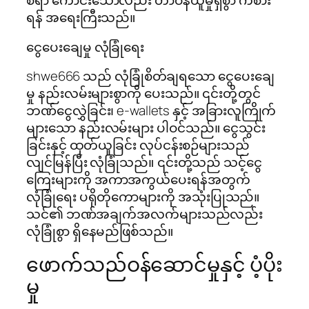
စရာ ကောင်းသော်လည်း တာဝန်ယူမှုရှိစွာ ကစား
ရန် အရေးကြီးသည်။
ငွေပေးချေမှု လုံခြုံရေး
shwe666 သည် လုံခြုံစိတ်ချရသော ငွေပေးချေ
မှု နည်းလမ်းများစွာကို ပေးသည်။ ၎င်းတို့တွင်
ဘဏ်ငွေလွှဲခြင်း၊ e-wallets နှင့် အခြားလူကြိုက်
များသော နည်းလမ်းများ ပါဝင်သည်။ ငွေသွင်း
ခြင်းနှင့် ထုတ်ယူခြင်း လုပ်ငန်းစဉ်များသည်
လျင်မြန်ပြီး လုံခြုံသည်။ ၎င်းတို့သည် သင့်ငွေ
ကြေးများကို အကာအကွယ်ပေးရန်အတွက်
လုံခြုံရေး ပရိုတိုကောများကို အသုံးပြုသည်။
သင်၏ ဘဏ်အချက်အလက်များသည်လည်း
လုံခြုံစွာ ရှိနေမည်ဖြစ်သည်။
ဖောက်သည်ဝန်ဆောင်မှုနှင့် ပံ့ပိုး
မှု