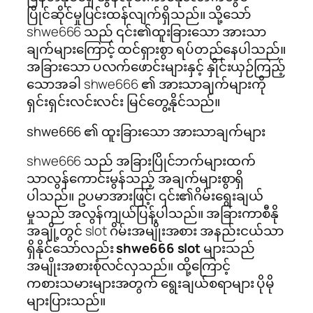
ပြိုင်ဆိုင်မှုပြင်းထန်လျက်ရှိသည်။ သို့သော်
shwe666 သည် ၎င်း၏ထူးခြားသော အားသာ
ချက်များကြောင့် ထင်ရှားစွာ ရပ်တည်နေပါသည်။
အခြားသော ပလက်ဖောင်းများနှင့် နှိုင်းယှဉ်ကြည့်
သောအခါ shwe666 ၏ အားသာချက်များကို
ရှင်းရှင်းလင်းလင်း မြင်တွေ့နိုင်သည်။
shwe666 ၏ ထူးခြားသော အားသာချက်များ
shwe666 သည် အခြားပြိုင်ဘက်များထက်
သာလွန်ကောင်းမွန်သည့် အချက်များစွာရှိ
ပါသည်။ ဥပမာအားဖြင့်၊ ၎င်း၏ဂိမ်းရွေးချယ်
မှုသည် အလွန်ကျယ်ပြန့်ပါသည်။ အခြားကာစီနို
အချို့တွင် slot ဂိမ်းအမျိုးအစား အနည်းငယ်သာ
ရှိနိုင်သော်လည်း
shwe666 slot
များသည်
အမျိုးအစားစုံလင်လှသည်။ ထို့ကြောင့်
ကစားသမားများအတွက် ရွေးချယ်စရာများ ပိုမို
များပြားသည်။