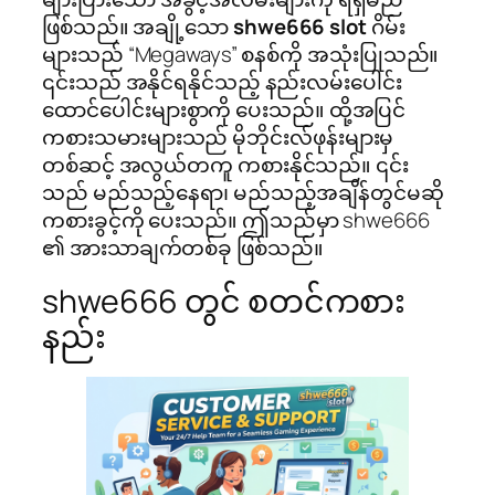
ဖြစ်သည်။ အချို့သော
shwe666 slot
ဂိမ်း
များသည် “Megaways” စနစ်ကို အသုံးပြုသည်။
၎င်းသည် အနိုင်ရနိုင်သည့် နည်းလမ်းပေါင်း
ထောင်ပေါင်းများစွာကို ပေးသည်။ ထို့အပြင်
ကစားသမားများသည် မိုဘိုင်းလ်ဖုန်းများမှ
တစ်ဆင့် အလွယ်တကူ ကစားနိုင်သည်။ ၎င်း
သည် မည်သည့်နေရာ၊ မည်သည့်အချိန်တွင်မဆို
ကစားခွင့်ကို ပေးသည်။ ဤသည်မှာ shwe666
၏ အားသာချက်တစ်ခု ဖြစ်သည်။
shwe666 တွင် စတင်ကစား
နည်း