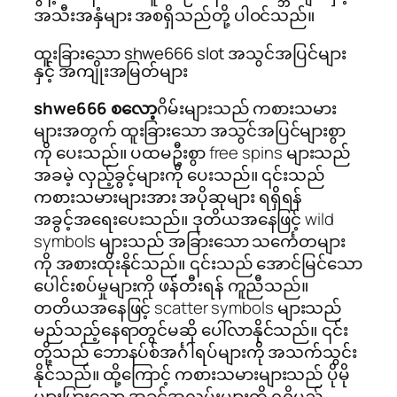
အသီးအနှံများ အစရှိသည်တို့ ပါဝင်သည်။
ထူးခြားသော shwe666 slot အသွင်အပြင်များ
နှင့် အကျိုးအမြတ်များ
shwe666 စလော့
ဂိမ်းများသည် ကစားသမား
များအတွက် ထူးခြားသော အသွင်အပြင်များစွာ
ကို ပေးသည်။ ပထမဦးစွာ free spins များသည်
အခမဲ့ လှည့်ခွင့်များကို ပေးသည်။ ၎င်းသည်
ကစားသမားများအား အပိုဆုများ ရရှိရန်
အခွင့်အရေးပေးသည်။ ဒုတိယအနေဖြင့် wild
symbols များသည် အခြားသော သင်္ကေတများ
ကို အစားထိုးနိုင်သည်။ ၎င်းသည် အောင်မြင်သော
ပေါင်းစပ်မှုများကို ဖန်တီးရန် ကူညီသည်။
တတိယအနေဖြင့် scatter symbols များသည်
မည်သည့်နေရာတွင်မဆို ပေါ်လာနိုင်သည်။ ၎င်း
တို့သည် ဘောနပ်စ်အင်္ဂါရပ်များကို အသက်သွင်း
နိုင်သည်။ ထို့ကြောင့် ကစားသမားများသည် ပိုမို
များပြားသော အခွင့်အလမ်းများကို ရရှိမည်