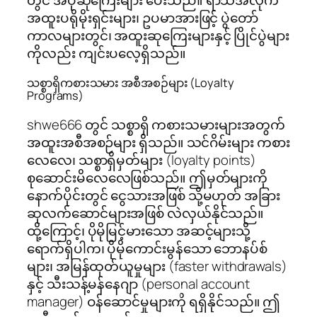
တွင် အပိုဆုကြေးများ ပေးသည်။ ရာသီအလိုက်
အထူးပရိုမိုးရှင်းများ၊ ဥပမာအားဖြင့် ပွဲတော်
ကာလများတွင်၊ အထူးဆုကြေးများနှင့် ပြိုင်ပွဲများ
ကိုလည်း ကျင်းပလေ့ရှိသည်။
သစ္စာရှိကစားသမား အစီအစဉ်များ (Loyalty
Programs)
shwe666 တွင် သစ္စာရှိ ကစားသမားများအတွက်
အထူးအစီအစဉ်များ ရှိသည်။ သင်ဂိမ်းများ ကစား
လေလေ၊ သစ္စာရှိမှတ်များ (loyalty points)
စုဆောင်းမိလေလေဖြစ်သည်။ ဤမှတ်များကို
နောက်ပိုင်းတွင် ငွေသားအဖြစ် သို့မဟုတ် အခြား
ဆုလက်ဆောင်များအဖြစ် လဲလှယ်နိုင်သည်။
ထို့ကြောင့်၊ ပိုမိုမြင့်မားသော အဆင့်များသို့
ရောက်ရှိပါက၊ ပိုမိုကောင်းမွန်သော ဘောနပ်စ်
များ၊ အမြန်ထုတ်ယူမှုများ (faster withdrawals)
နှင့် သီးသန့်မန်နေဂျာ (personal account
manager) ဝန်ဆောင်မှုများကို ရရှိနိုင်သည်။ ဤ