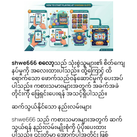
shwe666 စလော့
သည် သုံးစွဲသူများ၏ စိတ်ကျေ
နပ်မှုကို အလေးထားပါသည်။ ထို့ကြောင့် ထိ
ရောက်သော ဖောက်သည်ဝန်ဆောင်မှုကို ပေးအပ်
ပါသည်။ ကစားသမားများအတွက် အခက်အခဲ
တိုင်းကို ဖြေရှင်းပေးရန် အသင့်ရှိပါသည်။
ဆက်သွယ်နိုင်သော နည်းလမ်းများ
shwe666 သည် ကစားသမားများအတွက် ဆက်
သွယ်ရန် နည်းလမ်းမျိုးစုံကို ပံ့ပိုးပေးထား
ပါသည်။ ၎င်းတို့မှာ အောက်ပါအတိုင်း ဖြစ်