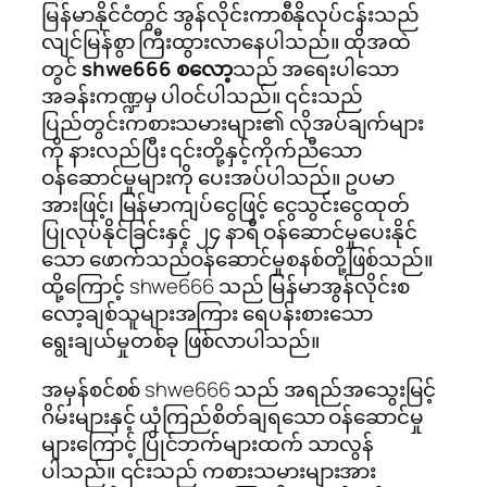
မြန်မာနိုင်ငံတွင် အွန်လိုင်းကာစီနိုလုပ်ငန်းသည်
လျင်မြန်စွာ ကြီးထွားလာနေပါသည်။ ထိုအထဲ
တွင်
shwe666 စလော့
သည် အရေးပါသော
အခန်းကဏ္ဍမှ ပါဝင်ပါသည်။ ၎င်းသည်
ပြည်တွင်းကစားသမားများ၏ လိုအပ်ချက်များ
ကို နားလည်ပြီး ၎င်းတို့နှင့်ကိုက်ညီသော
ဝန်ဆောင်မှုများကို ပေးအပ်ပါသည်။ ဥပမာ
အားဖြင့်၊ မြန်မာကျပ်ငွေဖြင့် ငွေသွင်းငွေထုတ်
ပြုလုပ်နိုင်ခြင်းနှင့် ၂၄ နာရီ ဝန်ဆောင်မှုပေးနိုင်
သော ဖောက်သည်ဝန်ဆောင်မှုစနစ်တို့ဖြစ်သည်။
ထို့ကြောင့် shwe666 သည် မြန်မာအွန်လိုင်းစ
လော့ချစ်သူများအကြား ရေပန်းစားသော
ရွေးချယ်မှုတစ်ခု ဖြစ်လာပါသည်။
အမှန်စင်စစ် shwe666 သည် အရည်အသွေးမြင့်
ဂိမ်းများနှင့် ယုံကြည်စိတ်ချရသော ဝန်ဆောင်မှု
များကြောင့် ပြိုင်ဘက်များထက် သာလွန်
ပါသည်။ ၎င်းသည် ကစားသမားများအား