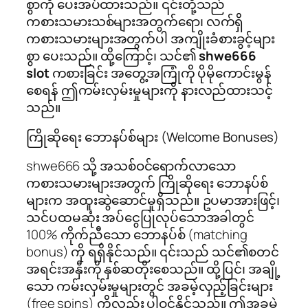
စွာကို ပေးအပ်ထားသည်။ ၎င်းတို့သည်
ကစားသမားသစ်များအတွက်ရော၊ လက်ရှိ
ကစားသမားများအတွက်ပါ အကျိုးခံစားခွင့်များ
စွာ ပေးသည်။ ထို့ကြောင့်၊ သင်၏
shwe666
slot
ကစားခြင်း အတွေ့အကြုံကို ပိုမိုကောင်းမွန်
စေရန် ဤကမ်းလှမ်းမှုများကို နားလည်ထားသင့်
သည်။
ကြိုဆိုရေး ဘောနပ်စ်များ (Welcome Bonuses)
shwe666 သို့ အသစ်ဝင်ရောက်လာသော
ကစားသမားများအတွက် ကြိုဆိုရေး ဘောနပ်စ်
များက အထူးဆွဲဆောင်မှုရှိသည်။ ဥပမာအားဖြင့်၊
သင်ပထမဆုံး အပ်ငွေပြုလုပ်သောအခါတွင်
100% ကိုက်ညီသော ဘောနပ်စ် (matching
bonus) ကို ရရှိနိုင်သည်။ ၎င်းသည် သင်၏စတင်
အရင်းအနှီးကို နှစ်ဆတိုးစေသည်။ ထို့ပြင်၊ အချို့
သော ကမ်းလှမ်းမှုများတွင် အခမဲ့လှည့်ခြင်းများ
(free spins) ကိုလည်း ပါဝင်နိုင်သည်။ ဤအခမဲ့