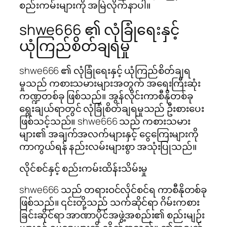
စည်းကမ်းများကို အမြဲလိုက်နာပါ။
shwe666 ၏ လုံခြုံရေးနှင့်
ယုံကြည်စိတ်ချရမှု
shwe666 ၏ လုံခြုံရေးနှင့် ယုံကြည်စိတ်ချရ
မှုသည် ကစားသမားများအတွက် အရေးကြီးဆုံး
ကဏ္ဍတစ်ခု ဖြစ်သည်။ အွန်လိုင်းကာစီနိုတစ်ခု
ရွေးချယ်ရာတွင် လုံခြုံစိတ်ချရမှုသည် ဦးစားပေး
ဖြစ်သင့်သည်။ shwe666 သည် ကစားသမား
များ၏ အချက်အလက်များနှင့် ငွေကြေးများကို
ကာကွယ်ရန် နည်းလမ်းများစွာ အသုံးပြုသည်။
လိုင်စင်နှင့် စည်းကမ်းထိန်းသိမ်းမှု
shwe666 သည် တရားဝင်လိုင်စင်ရ ကာစီနိုတစ်ခု
ဖြစ်သည်။ ၎င်းတို့သည် သက်ဆိုင်ရာ ဂိမ်းကစား
ခြင်းဆိုင်ရာ အာဏာပိုင်အဖွဲ့အစည်း၏ စည်းမျဉ်း