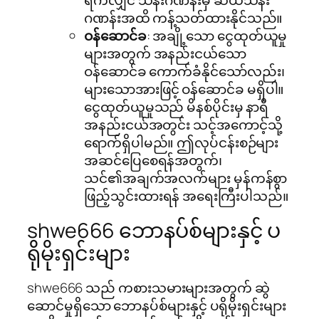
ရက်လျှင် သိန်းဂဏန်းမှ ဆယ်သိန်း
ဂဏန်းအထိ ကန့်သတ်ထားနိုင်သည်။
ဝန်ဆောင်ခ
: အချို့သော ငွေထုတ်ယူမှု
များအတွက် အနည်းငယ်သော
ဝန်ဆောင်ခ ကောက်ခံနိုင်သော်လည်း၊
များသောအားဖြင့် ဝန်ဆောင်ခ မရှိပါ။
ငွေထုတ်ယူမှုသည် မိနစ်ပိုင်းမှ နာရီ
အနည်းငယ်အတွင်း သင့်အကောင့်သို့
ရောက်ရှိပါမည်။ ဤလုပ်ငန်းစဉ်များ
အဆင်ပြေစေရန်အတွက်၊
သင်၏အချက်အလက်များ မှန်ကန်စွာ
ဖြည့်သွင်းထားရန် အရေးကြီးပါသည်။
shwe666 ဘောနပ်စ်များနှင့် ပ
ရိုမိုးရှင်းများ
shwe666 သည် ကစားသမားများအတွက် ဆွဲ
ဆောင်မှုရှိသော ဘောနပ်စ်များနှင့် ပရိုမိုးရှင်းများ