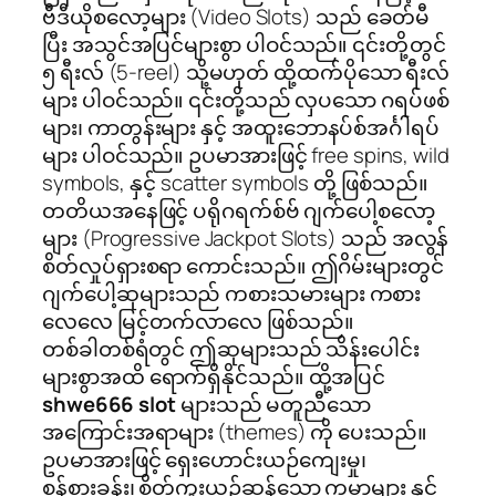
ဗီဒီယိုစလော့များ (Video Slots) သည် ခေတ်မီ
ပြီး အသွင်အပြင်များစွာ ပါဝင်သည်။ ၎င်းတို့တွင်
၅ ရီးလ် (5-reel) သို့မဟုတ် ထို့ထက်ပိုသော ရီးလ်
များ ပါဝင်သည်။ ၎င်းတို့သည် လှပသော ဂရပ်ဖစ်
များ၊ ကာတွန်းများ နှင့် အထူးဘောနပ်စ်အင်္ဂါရပ်
များ ပါဝင်သည်။ ဥပမာအားဖြင့် free spins, wild
symbols, နှင့် scatter symbols တို့ ဖြစ်သည်။
တတိယအနေဖြင့် ပရိုဂရက်စ်ဗ် ဂျက်ပေါ့စလော့
များ (Progressive Jackpot Slots) သည် အလွန်
စိတ်လှုပ်ရှားစရာ ကောင်းသည်။ ဤဂိမ်းများတွင်
ဂျက်ပေါ့ဆုများသည် ကစားသမားများ ကစား
လေလေ မြင့်တက်လာလေ ဖြစ်သည်။
တစ်ခါတစ်ရံတွင် ဤဆုများသည် သိန်းပေါင်း
များစွာအထိ ရောက်ရှိနိုင်သည်။ ထို့အပြင်
shwe666 slot
များသည် မတူညီသော
အကြောင်းအရာများ (themes) ကို ပေးသည်။
ဥပမာအားဖြင့် ရှေးဟောင်းယဉ်ကျေးမှု၊
စွန့်စားခန်း၊ စိတ်ကူးယဉ်ဆန်သော ကမ္ဘာများ နှင့်