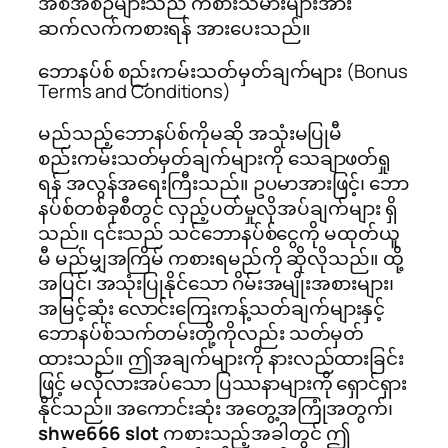
အစီအစဉ်များသည် ကစားသမားများအား
ဆက်လက်ကစားရန် အားပေးသည်။
ဘောနပ်စ် စည်းကမ်းသတ်မှတ်ချက်များ (Bonus
Terms and Conditions)
မည်သည့်ဘောနပ်စ်ကိုမဆို အသုံးမပြုမီ
စည်းကမ်းသတ်မှတ်ချက်များကို သေချာဖတ်ရှု
ရန် အလွန်အရေးကြီးသည်။ ဥပမာအားဖြင့်၊ ဘော
နပ်စ်တစ်ခုစီတွင် လှည့်ပတ်မှုလိုအပ်ချက်များ ရှိ
သည်။ ၎င်းသည် သင်ဘောနပ်စ်ငွေကို မထုတ်ယူ
မီ မည်မျှအကြိမ် ကစားရမည်ကို ဆိုလိုသည်။ ထို့
အပြင်၊ အသုံးပြုနိုင်သော ဂိမ်းအမျိုးအစားများ၊
အမြင့်ဆုံး လောင်းကြေးကန့်သတ်ချက်များနှင့်
ဘောနပ်စ်သက်တမ်းတို့ကိုလည်း သတ်မှတ်
ထားသည်။ ဤအချက်များကို နားလည်ထားခြင်း
ဖြင့် မလိုလားအပ်သော ပြဿနာများကို ရှောင်ရှား
နိုင်သည်။ အကောင်းဆုံး အတွေ့အကြုံအတွက်၊
shwe666 slot
ကစားသည့်အခါတွင် ဤ