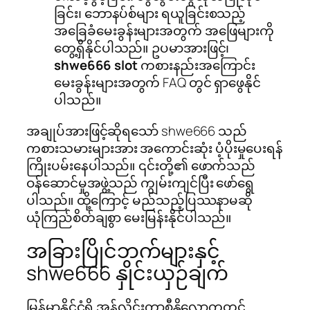
ခြင်း၊ ဘောနပ်စ်များ ရယူခြင်းစသည့်
အခြေခံမေးခွန်းများအတွက် အဖြေများကို
တွေ့ရှိနိုင်ပါသည်။ ဥပမာအားဖြင့်၊
shwe666 slot
ကစားနည်းအကြောင်း
မေးခွန်းများအတွက် FAQ တွင် ရှာဖွေနိုင်
ပါသည်။
အချုပ်အားဖြင့်ဆိုရသော် shwe666 သည်
ကစားသမားများအား အကောင်းဆုံး ပံ့ပိုးမှုပေးရန်
ကြိုးပမ်းနေပါသည်။ ၎င်းတို့၏ ဖောက်သည်
ဝန်ဆောင်မှုအဖွဲ့သည် ကျွမ်းကျင်ပြီး ဖော်ရွေ
ပါသည်။ ထို့ကြောင့် မည်သည့်ပြဿနာမဆို
ယုံကြည်စိတ်ချစွာ မေးမြန်းနိုင်ပါသည်။
အခြားပြိုင်ဘက်များနှင့်
shwe666 နှိုင်းယှဉ်ချက်
မြန်မာနိုင်ငံရှိ အွန်လိုင်းကာစီနိုလောကတွင်