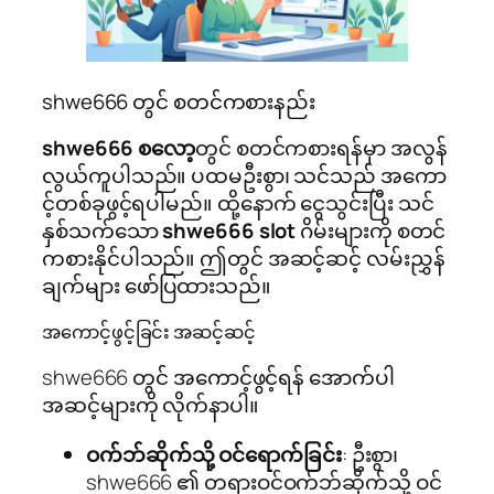
shwe666 တွင် စတင်ကစားနည်း
shwe666 စလော့
တွင် စတင်ကစားရန်မှာ အလွန်
လွယ်ကူပါသည်။ ပထမဦးစွာ၊ သင်သည် အကော
င့်တစ်ခုဖွင့်ရပါမည်။ ထို့နောက် ငွေသွင်းပြီး သင်
နှစ်သက်သော
shwe666 slot
ဂိမ်းများကို စတင်
ကစားနိုင်ပါသည်။ ဤတွင် အဆင့်ဆင့် လမ်းညွှန်
ချက်များ ဖော်ပြထားသည်။
အကောင့်ဖွင့်ခြင်း အဆင့်ဆင့်
shwe666 တွင် အကောင့်ဖွင့်ရန် အောက်ပါ
အဆင့်များကို လိုက်နာပါ။
ဝက်ဘ်ဆိုက်သို့ ဝင်ရောက်ခြင်း
: ဦးစွာ၊
shwe666 ၏ တရားဝင်ဝက်ဘ်ဆိုက်သို့ ဝင်