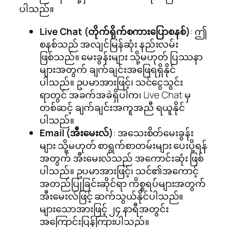
ပါသည်။
Live Chat (တိုက်ရိုက်စကားပြောစနစ်)
: ဤ
စနစ်သည် အလျင်မြန်ဆုံး နည်းလမ်း
ဖြစ်သည်။ မေးခွန်းများ သို့မဟုတ် ပြဿနာ
များအတွက် ချက်ချင်းအဖြေရရှိနိုင်
ပါသည်။ ဥပမာအားဖြင့်၊ သင်ငွေသွင်း
ရာတွင် အခက်အခဲရှိပါက၊ Live Chat မှ
တစ်ဆင့် ချက်ချင်းအကူအညီ ရယူနိုင်
ပါသည်။
Email (အီးမေးလ်)
: အသေးစိတ်မေးခွန်း
များ သို့မဟုတ် စာရွက်စာတမ်းများ ပေးပို့ရန်
အတွက် အီးမေးလ်သည် အကောင်းဆုံး ဖြစ်
ပါသည်။ ဥပမာအားဖြင့်၊ သင်၏အကောင့်
အတည်ပြုခြင်းဆိုင်ရာ ကိစ္စရပ်များအတွက်
အီးမေးလ်ဖြင့် ဆက်သွယ်နိုင်ပါသည်။
များသောအားဖြင့် ၂၄ နာရီအတွင်း
အကြောင်းပြန်ကြားပါသည်။