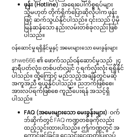
ဖုန်း (Hotline)
: အရေးပေါ်ကိစ္စရပ်များ
သို့မဟုတ် တိုက်ရိုက်ပြောဆိုလိုပါက ဖုန်း
ဖြင့် ဆက်သွယ်နိုင်ပါသည်။ ၎င်းသည် ပိုမို
မြန်ဆန်သော နည်းလမ်းတစ်ခုလည်း ဖြစ်
ပါသည်။
ဝန်ဆောင်မှု ရရှိနိုင်မှုနှင့် အမေးများသော မေးခွန်းများ
shwe666 ၏ ဖောက်သည်ဝန်ဆောင်မှုသည် ၂၄
နာရီပတ်လုံး၊ တစ်ပတ်လျှင် ၇ ရက်လုံးလုံး ရရှိနိုင်
ပါသည်။ ထို့ကြောင့် မည်သည့်အချိန်တွင်မဆို
အကူအညီ ရယူနိုင်ပါသည်။ ညဘက်ဖြစ်စေ၊
အားလပ်ရက်ဖြစ်စေ ကူညီပေးရန် အသင့်ရှိ
ပါသည်။
FAQ (အမေးများသော မေးခွန်းများ)
: ဝက်
ဘ်ဆိုက်တွင် FAQ ကဏ္ဍတစ်ခုကိုလည်း
ထည့်သွင်းထားပါသည်။ ဤကဏ္ဍတွင် အ
ကောင့်ဖွင့်ခြင်း၊ ငွေသွင်းငွေထုတ်ပြုလုပ်