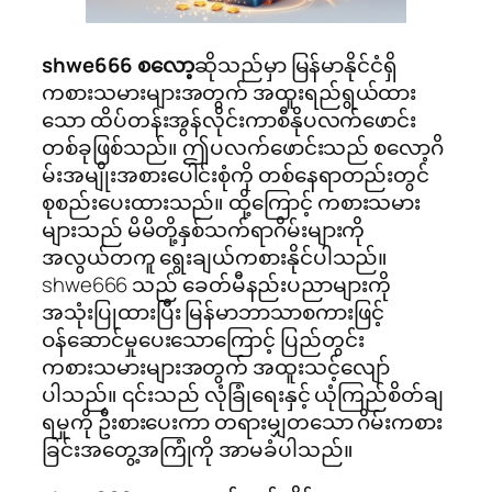
shwe666 စလော့
ဆိုသည်မှာ မြန်မာနိုင်ငံရှိ
ကစားသမားများအတွက် အထူးရည်ရွယ်ထား
သော ထိပ်တန်းအွန်လိုင်းကာစီနိုပလက်ဖောင်း
တစ်ခုဖြစ်သည်။ ဤပလက်ဖောင်းသည် စလော့ဂိ
မ်းအမျိုးအစားပေါင်းစုံကို တစ်နေရာတည်းတွင်
စုစည်းပေးထားသည်။ ထို့ကြောင့် ကစားသမား
များသည် မိမိတို့နှစ်သက်ရာဂိမ်းများကို
အလွယ်တကူ ရွေးချယ်ကစားနိုင်ပါသည်။
shwe666 သည် ခေတ်မီနည်းပညာများကို
အသုံးပြုထားပြီး မြန်မာဘာသာစကားဖြင့်
ဝန်ဆောင်မှုပေးသောကြောင့် ပြည်တွင်း
ကစားသမားများအတွက် အထူးသင့်လျော်
ပါသည်။ ၎င်းသည် လုံခြုံရေးနှင့် ယုံကြည်စိတ်ချ
ရမှုကို ဦးစားပေးကာ တရားမျှတသော ဂိမ်းကစား
ခြင်းအတွေ့အကြုံကို အာမခံပါသည်။