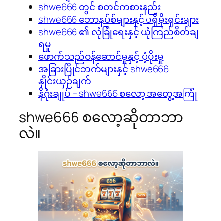
shwe666 တွင် စတင်ကစားနည်း
shwe666 ဘောနပ်စ်များနှင့် ပရိုမိုးရှင်းများ
shwe666 ၏ လုံခြုံရေးနှင့် ယုံကြည်စိတ်ချ
ရမှု
ဖောက်သည်ဝန်ဆောင်မှုနှင့် ပံ့ပိုးမှု
အခြားပြိုင်ဘက်များနှင့် shwe666
နှိုင်းယှဉ်ချက်
နိဂုံးချုပ် – shwe666 စလော့ အတွေ့အကြုံ
shwe666 စလော့ဆိုတာဘာ
လဲ။