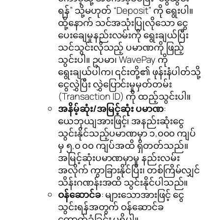
ရန်” သို့မဟုတ် “Deposit” ကို ရွေးပါ။
ထို့နောက် သင်အသုံးပြုလိုသော ငွေ
ပေးချေမှုနည်းလမ်းကို ရွေးချယ်ပြီး
သင်သွင်းလိုသည့် ပမာဏကို ဖြည့်
သွင်းပါ။ ဥပမာ၊ WavePay ကို
ရွေးချယ်ပါက၊ ၎င်းတို့၏ ဖုန်းနံပါတ်သို့
ငွေလွှဲပြီး လွှဲပြောင်းမှုမှတ်တမ်း
(Transaction ID) ကို ထည့်သွင်းပါ။
အနိမ့်ဆုံး/အမြင့်ဆုံး ပမာဏ
:
ယေဘုယျအားဖြင့်၊ အနည်းဆုံးငွေ
သွင်းနိုင်သည့်ပမာဏမှာ ၁,၀၀၀ ကျပ်
မှ ၅,၀ ၀၀ ကျပ်အထိ ရှိတတ်သည်။
အမြင့်ဆုံးပမာဏမှာမူ နည်းလမ်း
အလိုက် ကွာခြားနိုင်ပြီး၊ တစ်ကြိမ်လျှင်
သိန်းဂဏန်းအထိ သွင်းနိုင်ပါသည်။
ဝန်ဆောင်ခ
: များသောအားဖြင့် ငွေ
သွင်းရန်အတွက် ဝန်ဆောင်ခ
ကောက်ခံခြင်း မရှိပါ။