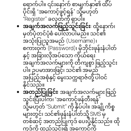
ရောက်ပါ။ ၎င်းနောက် စာမျက်နှာ၏ ထိပ်
ပိုင်းရှိ “အကောင့်ဖွင့်ရန်” သို့မဟုတ်
“Register” ခလုတ်ကို ရှာပါ။
အချက်အလက်ဖြည့်သွင်းခြင်း
: ထို့နောက်၊
မှတ်ပုံတင်ပုံစံ ပေါ်လာပါမည်။ သင်၏
အသုံးပြုသူအမည် (Username)၊
စကားဝှက် (Password)၊ မိုဘိုင်းဖုန်းနံပါတ်
နှင့် အခြားလိုအပ်သော ကိုယ်ရေး
အချက်အလက်များကို တိကျစွာ ဖြည့်သွင်း
ပါ။ ဥပမာအားဖြင့်၊ သင်၏ အမည်
အပြည့်အစုံနှင့် မွေးသက္ကရာဇ်တို့ ပါဝင်
နိုင်သည်။
အတည်ပြုခြင်း
: အချက်အလက်များ ဖြည့်
သွင်းပြီးပါက၊ “အကောင့်ဖန်တီးရန်”
သို့မဟုတ် “Submit” ကို နှိပ်ပါ။ အချို့ကိစ္စ
များတွင်၊ သင်၏ဖုန်းနံပါတ်သို့ SMS မှ
တစ်ဆင့် အတည်ပြုကုဒ် ပေးပို့နိုင်သည်။ ထို
ကုဒ်ကို ထည့်သွင်း၍ အကောင့်ကို