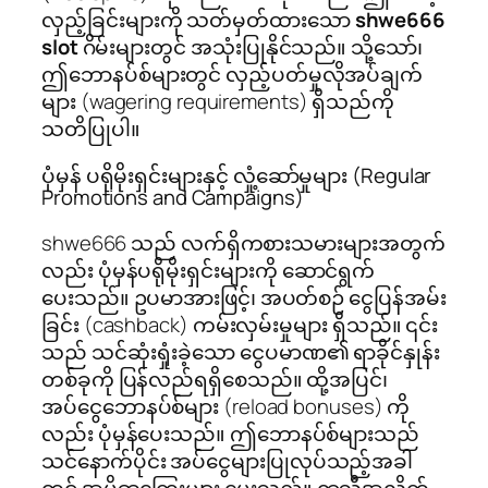
လှည့်ခြင်းများကို သတ်မှတ်ထားသော
shwe666
slot
ဂိမ်းများတွင် အသုံးပြုနိုင်သည်။ သို့သော်၊
ဤဘောနပ်စ်များတွင် လှည့်ပတ်မှုလိုအပ်ချက်
များ (wagering requirements) ရှိသည်ကို
သတိပြုပါ။
ပုံမှန် ပရိုမိုးရှင်းများနှင့် လှုံ့ဆော်မှုများ (Regular
Promotions and Campaigns)
shwe666 သည် လက်ရှိကစားသမားများအတွက်
လည်း ပုံမှန်ပရိုမိုးရှင်းများကို ဆောင်ရွက်
ပေးသည်။ ဥပမာအားဖြင့်၊ အပတ်စဉ် ငွေပြန်အမ်း
ခြင်း (cashback) ကမ်းလှမ်းမှုများ ရှိသည်။ ၎င်း
သည် သင်ဆုံးရှုံးခဲ့သော ငွေပမာဏ၏ ရာခိုင်နှုန်း
တစ်ခုကို ပြန်လည်ရရှိစေသည်။ ထို့အပြင်၊
အပ်ငွေဘောနပ်စ်များ (reload bonuses) ကို
လည်း ပုံမှန်ပေးသည်။ ဤဘောနပ်စ်များသည်
သင်နောက်ပိုင်း အပ်ငွေများပြုလုပ်သည့်အခါ