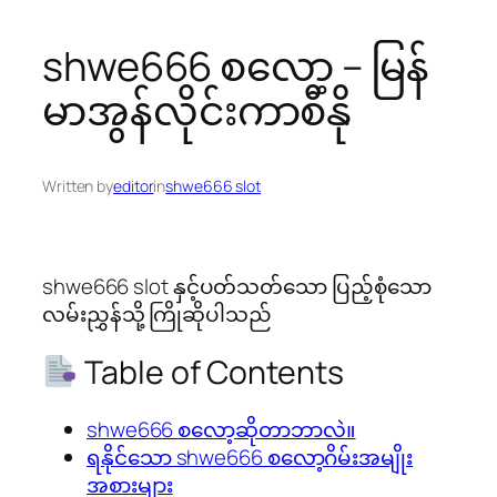
shwe666 စလော့ – မြန်
မာအွန်လိုင်းကာစီနို
Written by
editor
in
shwe666 slot
shwe666 slot နှင့်ပတ်သတ်သော ပြည့်စုံသော
လမ်းညွှန်သို့ ကြိုဆိုပါသည်
Table of Contents
shwe666 စလော့ဆိုတာဘာလဲ။
ရနိုင်သော shwe666 စလော့ဂိမ်းအမျိုး
အစားများ