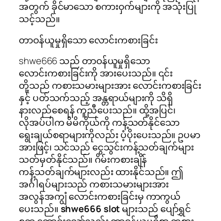
အတွက် ခိုင်မာသော စကားဝှက်များကို အသုံးပြု
သင့်သည်။
တာဝန်ယူမှုရှိသော လောင်းကစားခြင်း
shwe666 သည် တာဝန်ယူမှုရှိသော
လောင်းကစားခြင်းကို အားပေးသည်။ ၎င်း
တို့သည် ကစားသမားများအား လောင်းကစားခြင်း
နှင့် ပတ်သက်သည့် အန္တရာယ်များကို သိရှိ
နားလည်စေရန် ကူညီပေးသည်။ ထို့အပြင်၊
လိုအပ်ပါက မိမိကိုယ်ကို ကန့်သတ်နိုင်သော
ရွေးချယ်စရာများကိုလည်း ပံ့ပိုးပေးသည်။ ဥပမာ
အားဖြင့်၊ သင်သည် ငွေသွင်းကန့်သတ်ချက်များ
သတ်မှတ်နိုင်သည်။ ဂိမ်းကစားချိန်
ကန့်သတ်ချက်များလည်း ထားနိုင်သည်။ ဤ
အင်္ဂါရပ်များသည် ကစားသမားများအား
အလွန်အကျွံ လောင်းကစားခြင်းမှ ကာကွယ်
ပေးသည်။
shwe666 slot
များသည် ပျော်ရွှင်