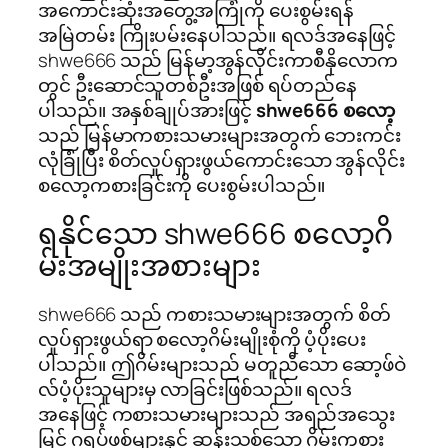
အကောင်းဆုံးအတွေ့အကြုံကို ပေးစွမ်းရန်
အမြဲတမ်း ကြိုးပမ်းနေပါသည်။ ရလဒ်အနေဖြင့်
shwe666 သည် မြန်မာ့အွန်လိုင်းကာစီနိုလောက
တွင် ဦးဆောင်သူတစ်ဦးအဖြစ် ရပ်တည်နေ
ပါသည်။ အနှစ်ချုပ်အားဖြင့်
shwe666 စလော့
သည် မြန်မာကစားသမားများအတွက် ဘေးကင်း
လုံခြုံပြီး စိတ်လှုပ်ရှားဖွယ်ကောင်းသော အွန်လိုင်း
စလော့ကစားခြင်းကို ပေးစွမ်းပါသည်။
ရနိုင်သော shwe666 စလော့ဂိ
မ်းအမျိုးအစားများ
shwe666 သည် ကစားသမားများအတွက် စိတ်
လှုပ်ရှားဖွယ်ရာ စလော့ဂိမ်းမျိုးစုံကို ပံ့ပိုးပေး
ပါသည်။ ဤဂိမ်းများသည် မတူညီသော ဆော့ဖ်ဝဲ
လ်ပံ့ပိုးသူများမှ လာခြင်းဖြစ်သည်။ ရလဒ်
အနေဖြင့် ကစားသမားများသည် အရည်အသွေး
မြင့် ဂရပ်ဖစ်များနှင့် ဆန်းသစ်သော ဂိမ်းကစား