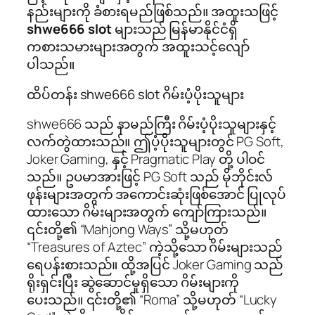
နည်းများကို ခံစားရမည်ဖြစ်သည်။ အထူးသဖြင့်
shwe666 slot
များသည် မြန်မာနိုင်ငံရှိ
ကစားသမားများအတွက် အထူးသင့်လျော်
ပါသည်။
ထိပ်တန်း shwe666 slot ဂိမ်းပံ့ပိုးသူများ
shwe666 သည် နာမည်ကြီး ဂိမ်းပံ့ပိုးသူများနှင့်
လက်တွဲထားသည်။ ဤပံ့ပိုးသူများတွင် PG Soft,
Joker Gaming, နှင့် Pragmatic Play တို့ ပါဝင်
သည်။ ဥပမာအားဖြင့် PG Soft သည် မိုဘိုင်းလ်
ဖုန်းများအတွက် အကောင်းဆုံးဖြစ်အောင် ပြုလုပ်
ထားသော ဂိမ်းများအတွက် ကျော်ကြားသည်။
၎င်းတို့၏ “Mahjong Ways” သို့မဟုတ်
“Treasures of Aztec” ကဲ့သို့သော ဂိမ်းများသည်
ရေပန်းစားသည်။ ထို့အပြင် Joker Gaming သည်
ရိုးရှင်းပြီး ဆွဲဆောင်မှုရှိသော ဂိမ်းများကို
ပေးသည်။ ၎င်းတို့၏ “Roma” သို့မဟုတ် “Lucky