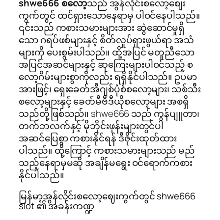
shwe666 စလော့
သည် အွန်လိုင်းစလော့စျေး
ကွက်တွင် ထင်ရှားသောနေရာမှ ပါဝင်နေပါသည်။
၎င်းသည် ကစားသမားများအား ဆွဲဆောင်မှုရှိ
သော ဂရပ်ဖစ်များနှင့် စိတ်လှုပ်ရှားဖွယ်ရာ အသံ
များကို ပေးစွမ်းပါသည်။ ထို့အပြင် မတူညီသော
အပြင်အဆင်များနှင့် ဆုကြေးများပါဝင်သည့် စ
လော့ဂိမ်းများစွာကိုလည်း ရရှိနိုင်ပါသည်။ ဥပမာ
အားဖြင့်၊ ရှေးခေတ်အီဂျစ်ပုံစံစလော့များ၊ သစ်သီး
စလော့များနှင့် ခေတ်မီဗီဒီယိုစလော့များ အစရှိ
သည်တို့ဖြစ်သည်။ shwe666 သည် ကွန်ပျူတာ၊
တက်ဘလက်နှင့် မိုဘိုင်းဖုန်းများတွင်ပါ
အဆင်ပြေစွာ ကစားနိုင်ရန် ဒီဇိုင်းထုတ်ထား
ပါသည်။ ထို့ကြောင့် ကစားသမားများသည် မည်
သည့်နေရာမှမဆို အချိန်မရွေး ဝင်ရောက်ကစား
နိုင်ပါသည်။
မြန်မာ့အွန်လိုင်းစလော့ဈေးကွက်တွင် shwe666
slot ၏ အခန်းကဏ္ဍ