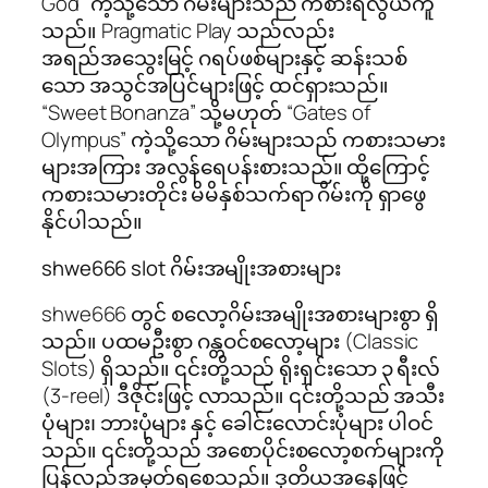
God” ကဲ့သို့သော ဂိမ်းများသည် ကစားရလွယ်ကူ
သည်။ Pragmatic Play သည်လည်း
အရည်အသွေးမြင့် ဂရပ်ဖစ်များနှင့် ဆန်းသစ်
သော အသွင်အပြင်များဖြင့် ထင်ရှားသည်။
“Sweet Bonanza” သို့မဟုတ် “Gates of
Olympus” ကဲ့သို့သော ဂိမ်းများသည် ကစားသမား
များအကြား အလွန်ရေပန်းစားသည်။ ထို့ကြောင့်
ကစားသမားတိုင်း မိမိနှစ်သက်ရာ ဂိမ်းကို ရှာဖွေ
နိုင်ပါသည်။
shwe666 slot ဂိမ်းအမျိုးအစားများ
shwe666 တွင် စလော့ဂိမ်းအမျိုးအစားများစွာ ရှိ
သည်။ ပထမဦးစွာ ဂန္တဝင်စလော့များ (Classic
Slots) ရှိသည်။ ၎င်းတို့သည် ရိုးရှင်းသော ၃ ရီးလ်
(3-reel) ဒီဇိုင်းဖြင့် လာသည်။ ၎င်းတို့သည် အသီး
ပုံများ၊ ဘားပုံများ နှင့် ခေါင်းလောင်းပုံများ ပါဝင်
သည်။ ၎င်းတို့သည် အစောပိုင်းစလော့စက်များကို
ပြန်လည်အမှတ်ရစေသည်။ ဒုတိယအနေဖြင့်