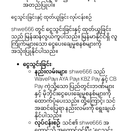
အတည်ပြုပါ။
ငွေသွင်းခြင်းနှင့် ထုတ်ယူခြင်း လုပ်ငန်းစဉ်
shwe666 တွင် ငွေသွင်းခြင်းနှင့် ထုတ်ယူခြင်း
သည် မြန်ဆန်လွယ်ကူပါသည်။ မြန်မာနိုင်ငံရှိ လူ
ကြိုက်များသော ငွေပေးချေမှုစနစ်များကို
အသုံးပြုနိုင်ပါသည်။
ငွေသွင်းခြင်း
:
နည်းလမ်းများ
: shwe666 သည်
WavePay၊ AYA Pay၊ KBZ Pay နှင့် CB
Pay ကဲ့သို့သော ပြည်တွင်းဘဏ်များ
နှင့် မိုဘိုင်းငွေပေးချေမှုစနစ်များကို
ထောက်ပံ့ပေးသည်။ ထို့ကြောင့်၊ သင်
အဆင်ပြေရာ နည်းလမ်းကို ရွေးချယ်
နိုင်ပါသည်။
လုပ်ငန်းစဉ်
: သင်၏ shwe666 အ
ကောင့်သို့ အကောင့်ဝင်ပြီး “ငွေသွင်း