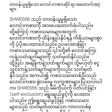
တာဝန်ယူမှုရှိသော လောင်းကစားဆိုင်ရာ အထောက်အပံ့
များ
SHWE666 သည် တာဝန်ယူမှုရှိသော
လောင်းကစားကို အားပေးထောက်ခံပါသည်။
ထို့ကြောင့် ကစားသမားများအတွက်
လောင်းကစားကို ထိန်းချုပ်နိုင်ရန် ကိရိယာများစွာ
ကို ပံ့ပိုးပေးထားပါသည်။ ဥပမာအားဖြင့်၊
ကစားသမားများသည် ၎င်းတို့၏ လောင်းကြေး
ကန့်သတ်ချက်များကို သတ်မှတ်နိုင်သည်။
ထို့ပြင်၊ အချိန်ကန့်သတ်ချက်များ သို့မဟုတ် ငွေ
သွင်းကန့်သတ်ချက်များကိုလည်း သတ်မှတ်
နိုင်သည်။ အကယ်၍ ကစားသမားတစ်ဦးသည်
လောင်းကစား စွဲလမ်းမှု လက္ခဏာများ ပြသလာပါ
က၊ SHWE666 သည် မိမိကိုယ်ကို ပိတ်ပင်ခြင်း
(self-exclusion) ရွေးချယ်ခွင့်ကို ပေးထား
ပါသည်။ ဤရွေးချယ်ခွင့်ဖြင့် ကစားသမား
များသည် သတ်မှတ်ထားသော ကာလတစ်ခု