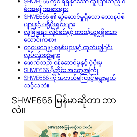
SHWE666 တွင် ရရှိနိုင်သော ထူးခြားသည့် ဂိ
မ်းအမျိုးအစားများ
SHWE666 ၏ ဆွဲဆောင်မှုရှိသော ဘောနပ်စ်
များနှင့် ပရိုမိုးရှင်းများ
လုံခြုံရေး၊ လိုင်စင်နှင့် တာဝန်ယူမှုရှိသော
လောင်းကစား
ငွေပေးချေမှု စနစ်များနှင့် ထုတ်ယူခြင်း
လုပ်ငန်းစဉ်များ
ဖောက်သည် ဝန်ဆောင်မှုနှင့် ပံ့ပိုးမှု
SHWE666 မိုဘိုင်း အတွေ့အကြုံ
SHWE666 ကို အဘယ်ကြောင့် ရွေးချယ်
သင့်သလဲ။
SHWE666 မြန်မာဆိုတာ ဘာ
လဲ။