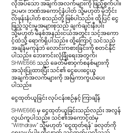
လိုအပ်သော အချက်အလက်များကို ဖြည့်စွက်ပါ။
ဥပမာ၊ ဘဏ်အကောင့်နံပါတ် သို့မဟုတ် မိုဘိုင်း
လ်ဖုန်းနံပါတ် စသည်တို့ ဖြစ်ပါသည်။ ထို့ပြင် ငွေ
ဖြည့်သွင်းမှုအများစုသည် ချက်ချင်းနီးပါး
သို့မဟုတ် မိနစ်အနည်းငယ်အတွင်း သင့်အကော
င့်ထဲသို့ ရောက်ရှိပါသည်။ ထို့ကြောင့် သင်သည်
အချိန်မကုန်ဘဲ လောင်းကစားခြင်းကို စတင်နိုင်
ပါသည်။ ဘေးကင်းလုံခြုံရေးအတွက်၊
SHWE666 သည် ခေတ်မီစာဝှက်စနစ်များကို
အသုံးပြုထားပြီး သင်၏ ငွေပေးငွေယူ
အချက်အလက်များကို အမြဲကာကွယ်ပေး
ပါသည်။
ငွေထုတ်ယူခြင်း လုပ်ငန်းစဉ်နှင့် ကြာချိန်
SHWE666 မှ ငွေထုတ်ယူခြင်းသည်လည်း အလွန်
လွယ်ကူပါသည်။ သင်၏အကောင့်ထဲမှ
“Withdraw” သို့မဟုတ် “ငွေထုတ်ရန်” ခလုတ်ကို
ရွေးချယ်ပါ။ ထို့နောက် သင်ထုတ်ယူလိုသည့်