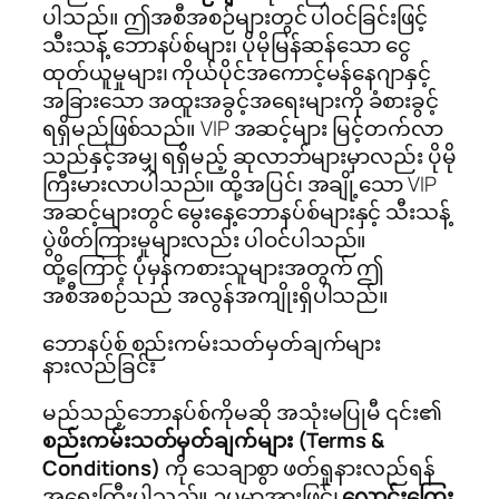
ပါသည်။ ဤအစီအစဉ်များတွင် ပါဝင်ခြင်းဖြင့်
သီးသန့် ဘောနပ်စ်များ၊ ပိုမိုမြန်ဆန်သော ငွေ
ထုတ်ယူမှုများ၊ ကိုယ်ပိုင်အကောင့်မန်နေဂျာနှင့်
အခြားသော အထူးအခွင့်အရေးများကို ခံစားခွင့်
ရရှိမည်ဖြစ်သည်။ VIP အဆင့်များ မြင့်တက်လာ
သည်နှင့်အမျှ ရရှိမည့် ဆုလာဘ်များမှာလည်း ပိုမို
ကြီးမားလာပါသည်။ ထို့အပြင်၊ အချို့သော VIP
အဆင့်များတွင် မွေးနေ့ဘောနပ်စ်များနှင့် သီးသန့်
ပွဲဖိတ်ကြားမှုများလည်း ပါဝင်ပါသည်။
ထို့ကြောင့် ပုံမှန်ကစားသူများအတွက် ဤ
အစီအစဉ်သည် အလွန်အကျိုးရှိပါသည်။
ဘောနပ်စ် စည်းကမ်းသတ်မှတ်ချက်များ
နားလည်ခြင်း
မည်သည့်ဘောနပ်စ်ကိုမဆို အသုံးမပြုမီ ၎င်း၏
စည်းကမ်းသတ်မှတ်ချက်များ (Terms &
Conditions)
ကို သေချာစွာ ဖတ်ရှုနားလည်ရန်
အရေးကြီးပါသည်။ ဥပမာအားဖြင့်၊
လောင်းကြေး