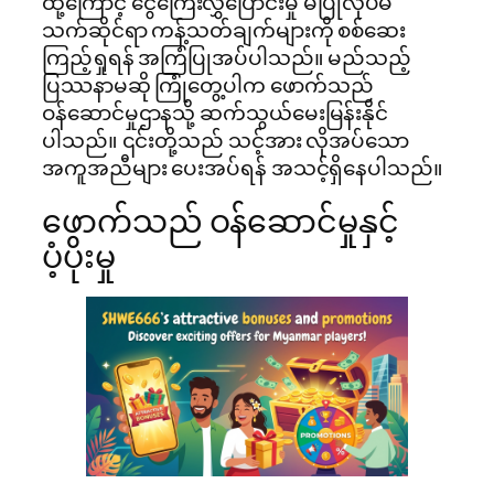
ထို့ကြောင့် ငွေကြေးလွှဲပြောင်းမှု မပြုလုပ်မီ
သက်ဆိုင်ရာ ကန့်သတ်ချက်များကို စစ်ဆေး
ကြည့်ရှုရန် အကြံပြုအပ်ပါသည်။ မည်သည့်
ပြဿနာမဆို ကြုံတွေ့ပါက ဖောက်သည်
ဝန်ဆောင်မှုဌာနသို့ ဆက်သွယ်မေးမြန်းနိုင်
ပါသည်။ ၎င်းတို့သည် သင့်အား လိုအပ်သော
အကူအညီများ ပေးအပ်ရန် အသင့်ရှိနေပါသည်။
ဖောက်သည် ဝန်ဆောင်မှုနှင့်
ပံ့ပိုးမှု