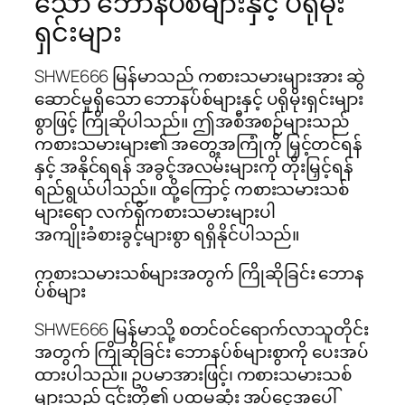
သော ဘောနပ်စ်များနှင့် ပရိုမိုး
ရှင်းများ
SHWE666 မြန်မာသည် ကစားသမားများအား ဆွဲ
ဆောင်မှုရှိသော ဘောနပ်စ်များနှင့် ပရိုမိုးရှင်းများ
စွာဖြင့် ကြိုဆိုပါသည်။ ဤအစီအစဉ်များသည်
ကစားသမားများ၏ အတွေ့အကြုံကို မြှင့်တင်ရန်
နှင့် အနိုင်ရရန် အခွင့်အလမ်းများကို တိုးမြှင့်ရန်
ရည်ရွယ်ပါသည်။ ထို့ကြောင့် ကစားသမားသစ်
များရော လက်ရှိကစားသမားများပါ
အကျိုးခံစားခွင့်များစွာ ရရှိနိုင်ပါသည်။
ကစားသမားသစ်များအတွက် ကြိုဆိုခြင်း ဘောန
ပ်စ်များ
SHWE666 မြန်မာသို့ စတင်ဝင်ရောက်လာသူတိုင်း
အတွက် ကြိုဆိုခြင်း ဘောနပ်စ်များစွာကို ပေးအပ်
ထားပါသည်။ ဥပမာအားဖြင့်၊ ကစားသမားသစ်
များသည် ၎င်းတို့၏ ပထမဆုံး အပ်ငွေအပေါ်