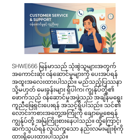
SHWE666 မြန်မာသည် သုံးစွဲသူများအတွက်
အကောင်းဆုံး ဝန်ဆောင်မှုများကို ပေးအပ်ရန်
အထူးအလေးထားပါသည်။ မည်သည့်ပြဿနာ
သို့မဟုတ် မေးခွန်းများ ရှိပါက၊ ကျွန်ုပ်တို့၏
ဖောက်သည် ဝန်ဆောင်မှုအဖွဲ့သည် အချိန်မရွေး
ကူညီဖြေရှင်းပေးရန် အသင့်ရှိပါသည်။ သင်၏
လောင်းကစားအတွေ့အကြုံကို ချောမွေ့စေရန်
ကျွန်ုပ်တို့ အမြဲကြိုးစားနေပါသည်။ ထို့ကြောင့်၊
ဆက်သွယ်ရန် လွယ်ကူသော နည်းလမ်းမျိုးစုံကို
ထားရှိပေးထားပါသည်။