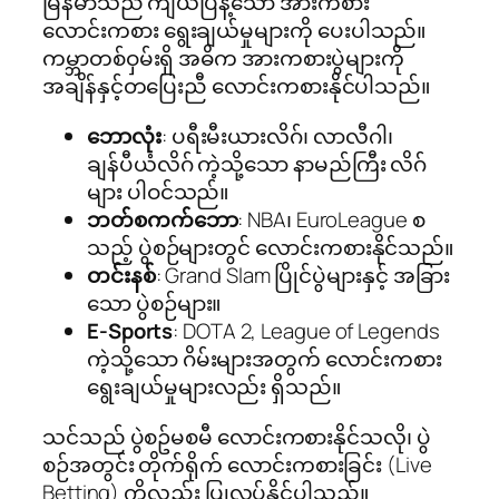
မြန်မာသည် ကျယ်ပြန့်သော အားကစား
လောင်းကစား ရွေးချယ်မှုများကို ပေးပါသည်။
ကမ္ဘာတစ်ဝှမ်းရှိ အဓိက အားကစားပွဲများကို
အချိန်နှင့်တပြေးညီ လောင်းကစားနိုင်ပါသည်။
ဘောလုံး
: ပရီးမီးယားလိဂ်၊ လာလီဂါ၊
ချန်ပီယံလိဂ် ကဲ့သို့သော နာမည်ကြီး လိဂ်
များ ပါဝင်သည်။
ဘတ်စကက်ဘော
: NBA၊ EuroLeague စ
သည့် ပွဲစဉ်များတွင် လောင်းကစားနိုင်သည်။
တင်းနစ်
: Grand Slam ပြိုင်ပွဲများနှင့် အခြား
သော ပွဲစဉ်များ။
E-Sports
: DOTA 2, League of Legends
ကဲ့သို့သော ဂိမ်းများအတွက် လောင်းကစား
ရွေးချယ်မှုများလည်း ရှိသည်။
သင်သည် ပွဲစဥ်မစမီ လောင်းကစားနိုင်သလို၊ ပွဲ
စဉ်အတွင်း တိုက်ရိုက် လောင်းကစားခြင်း (Live
Betting) ကိုလည်း ပြုလုပ်နိုင်ပါသည်။