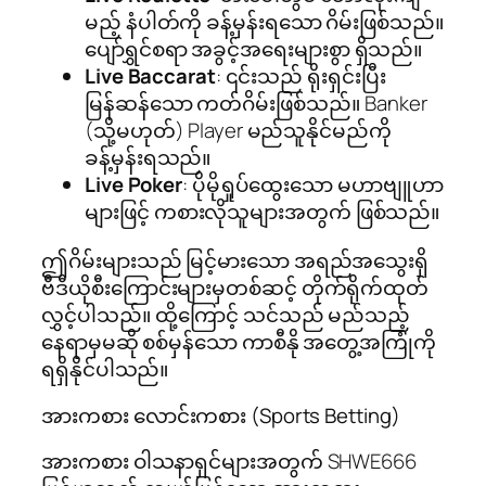
မည့် နံပါတ်ကို ခန့်မှန်းရသော ဂိမ်းဖြစ်သည်။
ပျော်ရွှင်စရာ အခွင့်အရေးများစွာ ရှိသည်။
Live Baccarat
: ၎င်းသည် ရိုးရှင်းပြီး
မြန်ဆန်သော ကတ်ဂိမ်းဖြစ်သည်။ Banker
(သို့မဟုတ်) Player မည်သူနိုင်မည်ကို
ခန့်မှန်းရသည်။
Live Poker
: ပိုမိုရှုပ်ထွေးသော မဟာဗျူဟာ
များဖြင့် ကစားလိုသူများအတွက် ဖြစ်သည်။
ဤဂိမ်းများသည် မြင့်မားသော အရည်အသွေးရှိ
ဗီဒီယိုစီးကြောင်းများမှတစ်ဆင့် တိုက်ရိုက်ထုတ်
လွှင့်ပါသည်။ ထို့ကြောင့် သင်သည် မည်သည့်
နေရာမှမဆို စစ်မှန်သော ကာစီနို အတွေ့အကြုံကို
ရရှိနိုင်ပါသည်။
အားကစား လောင်းကစား (Sports Betting)
အားကစား ဝါသနာရှင်များအတွက် SHWE666