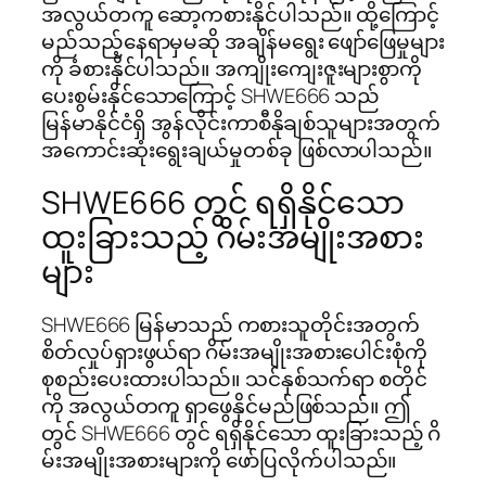
အလွယ်တကူ ဆော့ကစားနိုင်ပါသည်။ ထို့ကြောင့်
မည်သည့်နေရာမှမဆို အချိန်မရွေး ဖျော်ဖြေမှုများ
ကို ခံစားနိုင်ပါသည်။ အကျိုးကျေးဇူးများစွာကို
ပေးစွမ်းနိုင်သောကြောင့် SHWE666 သည်
မြန်မာနိုင်ငံရှိ အွန်လိုင်းကာစီနိုချစ်သူများအတွက်
အကောင်းဆုံးရွေးချယ်မှုတစ်ခု ဖြစ်လာပါသည်။
SHWE666 တွင် ရရှိနိုင်သော
ထူးခြားသည့် ဂိမ်းအမျိုးအစား
များ
SHWE666 မြန်မာသည် ကစားသူတိုင်းအတွက်
စိတ်လှုပ်ရှားဖွယ်ရာ ဂိမ်းအမျိုးအစားပေါင်းစုံကို
စုစည်းပေးထားပါသည်။ သင်နှစ်သက်ရာ စတိုင်
ကို အလွယ်တကူ ရှာဖွေနိုင်မည်ဖြစ်သည်။ ဤ
တွင် SHWE666 တွင် ရရှိနိုင်သော ထူးခြားသည့် ဂိ
မ်းအမျိုးအစားများကို ဖော်ပြလိုက်ပါသည်။