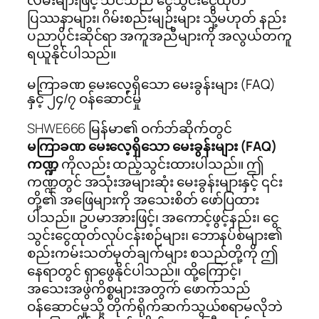
လမ်းများဖြင့် သင်သည် ငွေသွင်းငွေထုတ်
ပြဿနာများ၊ ဂိမ်းစည်းမျဉ်းများ သို့မဟုတ် နည်း
ပညာပိုင်းဆိုင်ရာ အကူအညီများကို အလွယ်တကူ
ရယူနိုင်ပါသည်။
မကြာခဏ မေးလေ့ရှိသော မေးခွန်းများ (FAQ)
နှင့် ၂၄/၇ ဝန်ဆောင်မှု
SHWE666 မြန်မာ၏ ဝက်ဘ်ဆိုက်တွင်
မကြာခဏ မေးလေ့ရှိသော မေးခွန်းများ (FAQ)
ကဏ္ဍ
ကိုလည်း ထည့်သွင်းထားပါသည်။ ဤ
ကဏ္ဍတွင် အသုံးအများဆုံး မေးခွန်းများနှင့် ၎င်း
တို့၏ အဖြေများကို အသေးစိတ် ဖော်ပြထား
ပါသည်။ ဥပမာအားဖြင့်၊ အကောင့်ဖွင့်နည်း၊ ငွေ
သွင်းငွေထုတ်လုပ်ငန်းစဉ်များ၊ ဘောနပ်စ်များ၏
စည်းကမ်းသတ်မှတ်ချက်များ စသည်တို့ကို ဤ
နေရာတွင် ရှာဖွေနိုင်ပါသည်။ ထို့ကြောင့်၊
အသေးအဖွဲကိစ္စများအတွက် ဖောက်သည်
ဝန်ဆောင်မှုသို့ တိုက်ရိုက်ဆက်သွယ်စရာမလိုဘဲ