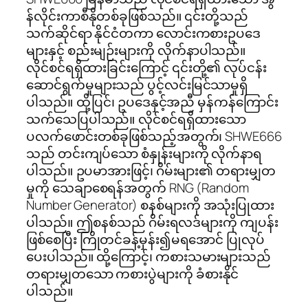
န်လိုင်းကာစီနိုတစ်ခုဖြစ်သည်။ ၎င်းတို့သည်
သက်ဆိုင်ရာ နိုင်ငံတကာ လောင်းကစားဥပဒေ
များနှင့် စည်းမျဉ်းများကို လိုက်နာပါသည်။
လိုင်စင်ရရှိထားခြင်းကြောင့် ၎င်းတို့၏ လုပ်ငန်း
ဆောင်ရွက်မှုများသည် ပွင့်လင်းမြင်သာမှုရှိ
ပါသည်။ ထို့ပြင်၊ ဥပဒေနှင့်အညီ မှန်ကန်ကြောင်း
သက်သေပြပါသည်။ လိုင်စင်ရရှိထားသော
ပလက်ဖောင်းတစ်ခုဖြစ်သည့်အတွက်၊ SHWE666
သည် တင်းကျပ်သော စံနှုန်းများကို လိုက်နာရ
ပါသည်။ ဥပမာအားဖြင့်၊ ဂိမ်းများ၏ တရားမျှတ
မှုကို သေချာစေရန်အတွက် RNG (Random
Number Generator) စနစ်များကို အသုံးပြုထား
ပါသည်။ ဤစနစ်သည် ဂိမ်းရလဒ်များကို ကျပန်း
ဖြစ်စေပြီး ကြိုတင်ခန့်မှန်း၍မရအောင် ပြုလုပ်
ပေးပါသည်။ ထို့ကြောင့်၊ ကစားသမားများသည်
တရားမျှတသော ကစားပွဲများကို ခံစားနိုင်
ပါသည်။