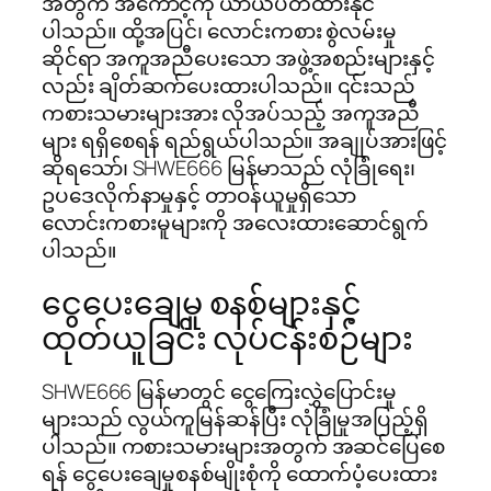
အတွက် အကောင့်ကို ယာယီပိတ်ထားနိုင်
ပါသည်။ ထို့အပြင်၊ လောင်းကစား စွဲလမ်းမှု
ဆိုင်ရာ အကူအညီပေးသော အဖွဲ့အစည်းများနှင့်
လည်း ချိတ်ဆက်ပေးထားပါသည်။ ၎င်းသည်
ကစားသမားများအား လိုအပ်သည့် အကူအညီ
များ ရရှိစေရန် ရည်ရွယ်ပါသည်။ အချုပ်အားဖြင့်
ဆိုရသော်၊ SHWE666 မြန်မာသည် လုံခြုံရေး၊
ဥပဒေလိုက်နာမှုနှင့် တာဝန်ယူမှုရှိသော
လောင်းကစားမူများကို အလေးထားဆောင်ရွက်
ပါသည်။
ငွေပေးချေမှု စနစ်များနှင့်
ထုတ်ယူခြင်း လုပ်ငန်းစဉ်များ
SHWE666 မြန်မာတွင် ငွေကြေးလွှဲပြောင်းမှု
များသည် လွယ်ကူမြန်ဆန်ပြီး လုံခြုံမှုအပြည့်ရှိ
ပါသည်။ ကစားသမားများအတွက် အဆင်ပြေစေ
ရန် ငွေပေးချေမှုစနစ်မျိုးစုံကို ထောက်ပံ့ပေးထား