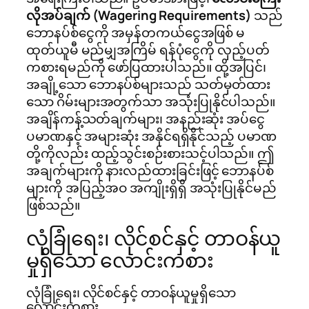
လိုအပ်ချက် (Wagering Requirements)
သည်
ဘောနပ်စ်ငွေကို အမှန်တကယ်ငွေအဖြစ် မ
ထုတ်ယူမီ မည်မျှအကြိမ် ရန်ပုံငွေကို လှည့်ပတ်
ကစားရမည်ကို ဖော်ပြထားပါသည်။ ထို့အပြင်၊
အချို့သော ဘောနပ်စ်များသည် သတ်မှတ်ထား
သော ဂိမ်းများအတွက်သာ အသုံးပြုနိုင်ပါသည်။
အချိန်ကန့်သတ်ချက်များ၊ အနည်းဆုံး အပ်ငွေ
ပမာဏနှင့် အများဆုံး အနိုင်ရရှိနိုင်သည့် ပမာဏ
တို့ကိုလည်း ထည့်သွင်းစဉ်းစားသင့်ပါသည်။ ဤ
အချက်များကို နားလည်ထားခြင်းဖြင့် ဘောနပ်စ်
များကို အပြည့်အဝ အကျိုးရှိရှိ အသုံးပြုနိုင်မည်
ဖြစ်သည်။
လုံခြုံရေး၊ လိုင်စင်နှင့် တာဝန်ယူ
မှုရှိသော လောင်းကစား
လုံခြုံရေး၊ လိုင်စင်နှင့် တာဝန်ယူမှုရှိသော
လောင်းကစား