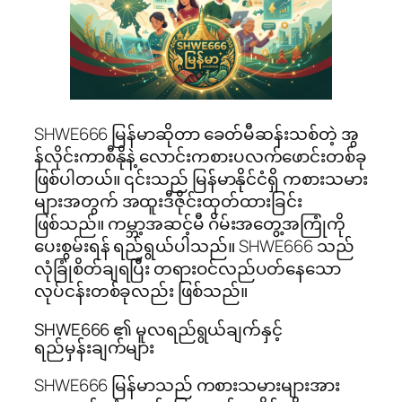
SHWE666 မြန်မာဆိုတာ ခေတ်မီဆန်းသစ်တဲ့ အွ
န်လိုင်းကာစီနိုနဲ့ လောင်းကစားပလက်ဖောင်းတစ်ခု
ဖြစ်ပါတယ်။ ၎င်းသည် မြန်မာနိုင်ငံရှိ ကစားသမား
များအတွက် အထူးဒီဇိုင်းထုတ်ထားခြင်း
ဖြစ်သည်။ ကမ္ဘာ့အဆင့်မီ ဂိမ်းအတွေ့အကြုံကို
ပေးစွမ်းရန် ရည်ရွယ်ပါသည်။ SHWE666 သည်
လုံခြုံစိတ်ချရပြီး တရားဝင်လည်ပတ်နေသော
လုပ်ငန်းတစ်ခုလည်း ဖြစ်သည်။
SHWE666 ၏ မူလရည်ရွယ်ချက်နှင့်
ရည်မှန်းချက်များ
SHWE666 မြန်မာသည် ကစားသမားများအား