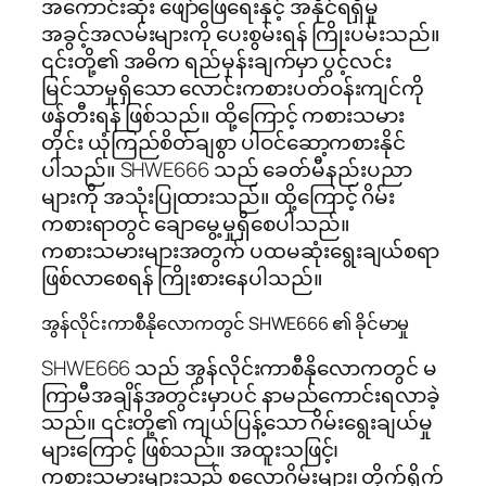
အကောင်းဆုံး ဖျော်ဖြေရေးနှင့် အနိုင်ရရှိမှု
အခွင့်အလမ်းများကို ပေးစွမ်းရန် ကြိုးပမ်းသည်။
၎င်းတို့၏ အဓိက ရည်မှန်းချက်မှာ ပွင့်လင်း
မြင်သာမှုရှိသော လောင်းကစားပတ်ဝန်းကျင်ကို
ဖန်တီးရန် ဖြစ်သည်။ ထို့ကြောင့် ကစားသမား
တိုင်း ယုံကြည်စိတ်ချစွာ ပါဝင်ဆော့ကစားနိုင်
ပါသည်။ SHWE666 သည် ခေတ်မီနည်းပညာ
များကို အသုံးပြုထားသည်။ ထို့ကြောင့် ဂိမ်း
ကစားရာတွင် ချောမွေ့မှုရှိစေပါသည်။
ကစားသမားများအတွက် ပထမဆုံးရွေးချယ်စရာ
ဖြစ်လာစေရန် ကြိုးစားနေပါသည်။
အွန်လိုင်းကာစီနိုလောကတွင် SHWE666 ၏ ခိုင်မာမှု
SHWE666 သည် အွန်လိုင်းကာစီနိုလောကတွင် မ
ကြာမီအချိန်အတွင်းမှာပင် နာမည်ကောင်းရလာခဲ့
သည်။ ၎င်းတို့၏ ကျယ်ပြန့်သော ဂိမ်းရွေးချယ်မှု
များကြောင့် ဖြစ်သည်။ အထူးသဖြင့်၊
ကစားသမားများသည် စလော့ဂိမ်းများ၊ တိုက်ရိုက်