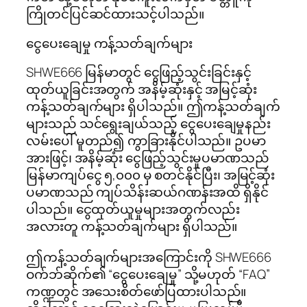
ကြိုတင်ပြင်ဆင်ထားသင့်ပါသည်။
ငွေပေးချေမှု ကန့်သတ်ချက်များ
SHWE666 မြန်မာတွင် ငွေဖြည့်သွင်းခြင်းနှင့်
ထုတ်ယူခြင်းအတွက် အနိမ့်ဆုံးနှင့် အမြင့်ဆုံး
ကန့်သတ်ချက်များ ရှိပါသည်။ ဤကန့်သတ်ချက်
များသည် သင်ရွေးချယ်သည့် ငွေပေးချေမှုနည်း
လမ်းပေါ် မူတည်၍ ကွာခြားနိုင်ပါသည်။ ဥပမာ
အားဖြင့်၊ အနိမ့်ဆုံး ငွေဖြည့်သွင်းမှုပမာဏသည်
မြန်မာကျပ်ငွေ ၅,၀၀၀ မှ စတင်နိုင်ပြီး၊ အမြင့်ဆုံး
ပမာဏသည် ကျပ်သိန်းဆယ်ဂဏန်းအထိ ရှိနိုင်
ပါသည်။ ငွေထုတ်ယူမှုများအတွက်လည်း
အလားတူ ကန့်သတ်ချက်များ ရှိပါသည်။
ဤကန့်သတ်ချက်များအကြောင်းကို SHWE666
ဝက်ဘ်ဆိုက်၏ “ငွေပေးချေမှု” သို့မဟုတ် “FAQ”
ကဏ္ဍတွင် အသေးစိတ်ဖော်ပြထားပါသည်။