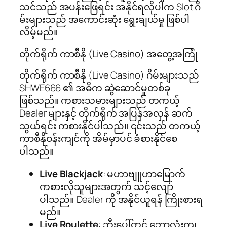
သင်သည် အပန်းဖြေရင်း အနိုင်ရလိုပါက Slot ဂိ
မ်းများသည် အကောင်းဆုံး ရွေးချယ်မှု ဖြစ်ပါ
လိမ့်မည်။
တိုက်ရိုက် ကာစီနို (Live Casino) အတွေ့အကြုံ
တိုက်ရိုက် ကာစီနို (Live Casino) ဂိမ်းများသည်
SHWE666 ၏ အဓိက ဆွဲဆောင်မှုတစ်ခု
ဖြစ်သည်။ ကစားသမားများသည် တကယ့်
Dealer များနှင့် တိုက်ရိုက် အပြန်အလှန် ဆက်
သွယ်ရင်း ကစားနိုင်ပါသည်။ ၎င်းသည် တကယ့်
ကာစီနိုဝန်းကျင်ကို အိမ်မှာပင် ခံစားနိုင်စေ
ပါသည်။
Live Blackjack
: မဟာဗျူဟာမြောက်
ကစားလိုသူများအတွက် သင့်လျော်
ပါသည်။ Dealer ကို အနိုင်ယူရန် ကြိုးစားရ
မည်။
Live Roulette
: ဘီးပေါ်တွင် ဘောလုံးကျ