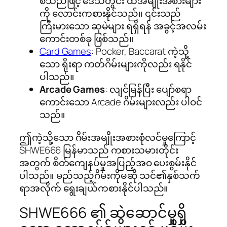
စသည်ဖြင့် ဒေသတွင်း ထီအမျိုးအစားများ
ကို လောင်းကစားနိုင်သည်။ ၎င်းသည်
ကြီးမားသော ဆုမဲများ ရရှိရန် အခွင့်အလမ်း
ကောင်းတစ်ခု ဖြစ်သည်။
Card Games
: Pocker, Baccarat ကဲ့သို့
သော ရိုးရာ ကတ်ဂိမ်းများကိုလည်း ရနိုင်
ပါသည်။
Arcade Games
: လျင်မြန်ပြီး ပျော်စရာ
ကောင်းသော Arcade ဂိမ်းများလည်း ပါဝင်
သည်။
ဤကဲ့သို့သော ဂိမ်းအမျိုးအစားစုံလင်မှုကြောင့်
SHWE666 မြန်မာသည် ကစားသမားတိုင်း
အတွက် စိတ်ကျေနပ်မှုအပြည့်အဝ ပေးစွမ်းနိုင်
ပါသည်။ မည်သည့်ဂိမ်းကိုမဆို သင်၏နှစ်သက်
ရာအလိုက် ရွေးချယ်ကစားနိုင်ပါသည်။
SHWE666 ၏ ဆွဲဆောင်မှုရှိ