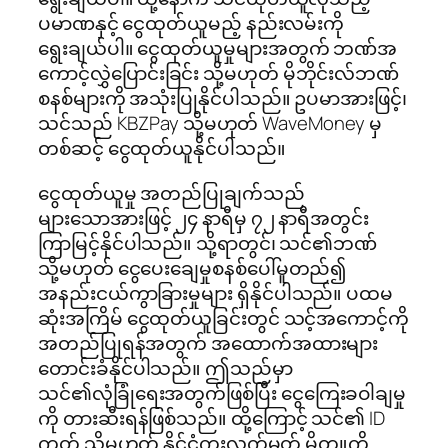
ပမာဏနှင့် ငွေထုတ်ယူမည့် နည်းလမ်းကို
ရွေးချယ်ပါ။ ငွေထုတ်ယူမှုများအတွက် ဘဏ်အ
ကောင့်လွှဲပြောင်းခြင်း သို့မဟုတ် မိုဘိုင်းလ်ဘဏ်
စနစ်များကို အသုံးပြုနိုင်ပါသည်။ ဥပမာအားဖြင့်၊
သင်သည် KBZPay သို့မဟုတ် WaveMoney မှ
တစ်ဆင့် ငွေထုတ်ယူနိုင်ပါသည်။
ငွေထုတ်ယူမှု အတည်ပြုချက်သည်
များသောအားဖြင့် ၂၄ နာရီမှ ၇၂ နာရီအတွင်း
ကြာမြင့်နိုင်ပါသည်။ သို့ရာတွင်၊ သင်၏ဘဏ်
သို့မဟုတ် ငွေပေးချေမှုစနစ်ပေါ်မူတည်၍
အနည်းငယ်ကွာခြားမှုများ ရှိနိုင်ပါသည်။ ပထမ
ဆုံးအကြိမ် ငွေထုတ်ယူခြင်းတွင် သင့်အကောင့်ကို
အတည်ပြုရန်အတွက် အထောက်အထားများ
တောင်းခံနိုင်ပါသည်။ ဤသည်မှာ
သင်၏လုံခြုံရေးအတွက်ဖြစ်ပြီး ငွေကြေးခဝါချမှု
ကို တားဆီးရန်ဖြစ်သည်။ ထို့ကြောင့် သင်၏ ID
ကတ် သို့မဟုတ် နိုင်ငံကူးလက်မှတ် မိတ္တူကို