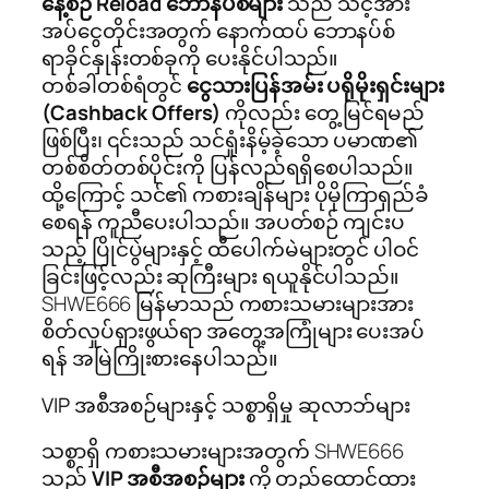
နေ့စဉ် Reload ဘောနပ်စ်များ
သည် သင့်အား
အပ်ငွေတိုင်းအတွက် နောက်ထပ် ဘောနပ်စ်
ရာခိုင်နှုန်းတစ်ခုကို ပေးနိုင်ပါသည်။
တစ်ခါတစ်ရံတွင်
ငွေသားပြန်အမ်း ပရိုမိုးရှင်းများ
(Cashback Offers)
ကိုလည်း တွေ့မြင်ရမည်
ဖြစ်ပြီး၊ ၎င်းသည် သင်ရှုံးနိမ့်ခဲ့သော ပမာဏ၏
တစ်စိတ်တစ်ပိုင်းကို ပြန်လည်ရရှိစေပါသည်။
ထို့ကြောင့် သင်၏ ကစားချိန်များ ပိုမိုကြာရှည်ခံ
စေရန် ကူညီပေးပါသည်။ အပတ်စဉ် ကျင်းပ
သည့် ပြိုင်ပွဲများနှင့် ထီပေါက်မဲများတွင် ပါဝင်
ခြင်းဖြင့်လည်း ဆုကြီးများ ရယူနိုင်ပါသည်။
SHWE666 မြန်မာသည် ကစားသမားများအား
စိတ်လှုပ်ရှားဖွယ်ရာ အတွေ့အကြုံများ ပေးအပ်
ရန် အမြဲကြိုးစားနေပါသည်။
VIP အစီအစဉ်များနှင့် သစ္စာရှိမှု ဆုလာဘ်များ
သစ္စာရှိ ကစားသမားများအတွက် SHWE666
သည်
VIP အစီအစဉ်များ
ကို တည်ထောင်ထား