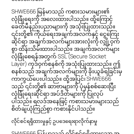
SHWE666 မြန်မာသည် ကစားသမားများ၏
လုံခြုံရေးကို အလေးထားပါသည်။ ထို့ကြောင့်
ခေတ်မီနည်းပညာများကို အသုံးပြုထားသည်။
၎င်းတို့၏ ကိုယ်ရေးအချက်အလက်နှင့် ငွေကြေး
ဆိုင်ရာ အချက်အလက်များအားလုံးကို လျှို့ဝှက်
စွာ ထိန်းသိမ်းထားပါသည်။ အချက်အလက်များ
လုံခြုံစေရန်အတွက် SSL (Secure Socket
Layer) ကုဒ်ဝှက်စနစ်ကို အသုံးပြုထားသည်။ ဤ
စနစ်သည် အချက်အလက်များကို ခိုးယူခံရခြင်းမှ
ကာကွယ်ပေးပါသည်။ ထို့အပြင်၊ SHWE666
သည် ၎င်းတို့၏ ဆာဗာများကို ပုံမှန်စစ်ဆေးပြီး
လုံခြုံရေးဆိုင်ရာ အပ်ဒိတ်များကို ပြုလုပ်
ပါသည်။ ရလဒ်အနေဖြင့် ကစားသမားများသည်
စိတ်ချယုံကြည်စွာ ကစားနိုင်ပါသည်။
လိုင်စင်ရရှိထားမှုနှင့် ဥပဒေရေးရာလိုက်နာမှု
SHWE666 မြန်မာသည် လိုင်စင်ရရှိထားသော အွ