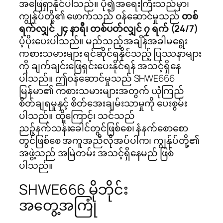
အဖြေရှာနိုင်ပါသည်။ ပို၍အရေးကြီးသည်မှာ၊
ကျွန်ုပ်တို့၏ ဖောက်သည် ဝန်ဆောင်မှုသည်
တစ်
ရက်လျှင် ၂၄ နာရီ၊ တစ်ပတ်လျှင် ၇ ရက် (24/7)
ပံ့ပိုးပေးပါသည်။ မည်သည့်အချိန်အခါမရွေး
ကစားသမားများ ရင်ဆိုင်ရနိုင်သည့် ပြဿနာများ
ကို ချက်ချင်းဖြေရှင်းပေးနိုင်ရန် အသင့်ရှိနေ
ပါသည်။ ဤဝန်ဆောင်မှုသည် SHWE666
မြန်မာ၏ ကစားသမားများအတွက် ယုံကြည်
စိတ်ချရမှုနှင့် စိတ်အေးချမ်းသာမှုကို ပေးစွမ်း
ပါသည်။ ထို့ကြောင့်၊ သင်သည်
ညဉ့်နက်သန်းခေါင်တွင်ဖြစ်စေ၊ နံနက်စောစော
တွင်ဖြစ်စေ အကူအညီလိုအပ်ပါက၊ ကျွန်ုပ်တို့၏
အဖွဲ့သည် အမြဲတမ်း အသင့်ရှိနေမည် ဖြစ်
ပါသည်။
SHWE666 မိုဘိုင်း
အတွေ့အကြုံ