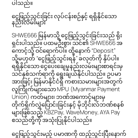
ပါသည်။
ငွေဖြည့်သွင်းခြင်း လုပ်ငန်းစဉ်နှင့် ရရှိနိုင်သော
နည်းလမ်းများ
SHWE666 မြန်မာသို့ ငွေဖြည့်သွင်းခြင်းသည် ရိုး
ရှင်းပါသည်။ ပထမဦးစွာ၊ သင်၏ SHWE666 အ
ကောင့်သို့ ဝင်ရောက်ပါ။ ထို့နောက် “Deposit”
သို့မဟုတ် “ငွေဖြည့်သွင်းရန်” ခလုတ်ကို နှိပ်ပါ။
ရရှိနိုင်သော ငွေပေးချေမှုနည်းလမ်းများစာရင်းမှ
သင်နှစ်သက်ရာကို ရွေးချယ်နိုင်ပါသည်။ ဥပမာ
အားဖြင့်၊ မြန်မာနိုင်ငံရှိ ကစားသမားများအတွက်
လူကြိုက်များသော MPU (Myanmar Payment
Union) ကတ်များ၊ ဘဏ်အကောင့်များမှ
တိုက်ရိုက်လွှဲပြောင်းခြင်းနှင့် မိုဘိုင်းလ်ဘဏ်စနစ်
များဖြစ်သည့် KBZPay, WaveMoney, AYA Pay
စသည်တို့ကို အသုံးပြုနိုင်ပါသည်။
ငွေဖြည့်သွင်းမည့် ပမာဏကို ထည့်သွင်းပြီးနောက်