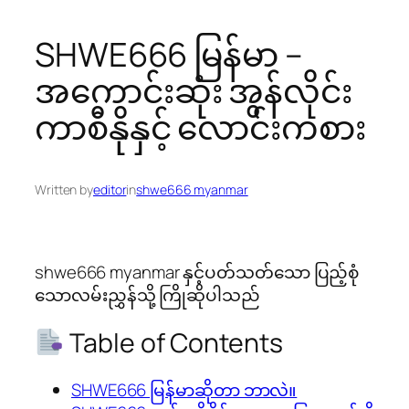
SHWE666 မြန်မာ –
အကောင်းဆုံး အွန်လိုင်း
ကာစီနိုနှင့် လောင်းကစား
Written by
editor
in
shwe666 myanmar
shwe666 myanmar နှင့်ပတ်သတ်သော ပြည့်စုံ
သောလမ်းညွှန်သို့ ကြိုဆိုပါသည်
Table of Contents
SHWE666 မြန်မာဆိုတာ ဘာလဲ။