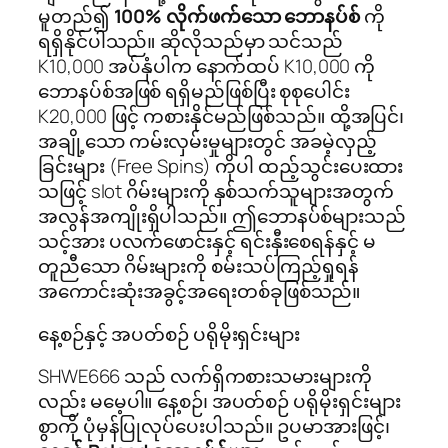
မူတည်၍
100% လိုက်ဖက်သော ဘောနပ်စ်
ကို
ရရှိနိုင်ပါသည်။ ဆိုလိုသည်မှာ သင်သည်
K10,000 အပ်နှံပါက နောက်ထပ် K10,000 ကို
ဘောနပ်စ်အဖြစ် ရရှိမည်ဖြစ်ပြီး စုစုပေါင်း
K20,000 ဖြင့် ကစားနိုင်မည်ဖြစ်သည်။ ထို့အပြင်၊
အချို့သော ကမ်းလှမ်းမှုများတွင် အခမဲ့လှည့်
ခြင်းများ (Free Spins) ကိုပါ ထည့်သွင်းပေးထား
သဖြင့် slot ဂိမ်းများကို နှစ်သက်သူများအတွက်
အလွန်အကျိုးရှိပါသည်။ ဤဘောနပ်စ်များသည်
သင့်အား ပလက်ဖောင်းနှင့် ရင်းနှီးစေရန်နှင့် မ
တူညီသော ဂိမ်းများကို စမ်းသပ်ကြည့်ရှုရန်
အကောင်းဆုံးအခွင့်အရေးတစ်ခုဖြစ်သည်။
နေ့စဉ်နှင့် အပတ်စဉ် ပရိုမိုးရှင်းများ
SHWE666 သည် လက်ရှိကစားသမားများကို
လည်း မမေ့ပါ။ နေ့စဉ်၊ အပတ်စဉ် ပရိုမိုးရှင်းများ
စွာကို ပုံမှန်ပြုလုပ်ပေးပါသည်။ ဥပမာအားဖြင့်၊