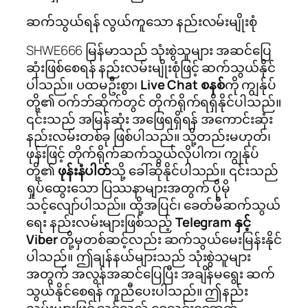
ဆက်သွယ်ရန် လွယ်ကူသော နည်းလမ်းမျိုးစုံ
SHWE666 မြန်မာသည် သုံးစွဲသူများ အဆင်ပြေ
ဆုံးဖြစ်စေရန် နည်းလမ်းမျိုးစုံဖြင့် ဆက်သွယ်နိုင်
ပါသည်။ ပထမဦးစွာ၊
Live Chat စနစ်
ကို ကျွန်ုပ်
တို့၏ ဝက်ဘ်ဆိုက်တွင် တိုက်ရိုက်ရရှိနိုင်ပါသည်။
၎င်းသည် အမြန်ဆုံး အဖြေရရှိရန် အကောင်းဆုံး
နည်းလမ်းတစ်ခု ဖြစ်ပါသည်။ သို့တည်းမဟုတ်၊
ဖုန်းဖြင့် တိုက်ရိုက်ဆက်သွယ်လိုပါက၊ ကျွန်ုပ်
တို့၏
ဖုန်းနံပါတ်
သို့ ခေါ်ဆိုနိုင်ပါသည်။ ၎င်းသည်
ရှုပ်ထွေးသော ပြဿနာများအတွက် ပိုမို
သင့်လျော်ပါသည်။ ထို့အပြင်၊ ခေတ်မီဆက်သွယ်
ရေး နည်းလမ်းများဖြစ်သည့်
Telegram နှင့်
Viber
တို့မှတစ်ဆင့်လည်း ဆက်သွယ်မေးမြန်းနိုင်
ပါသည်။ ဤချန်နယ်များသည် သုံးစွဲသူများ
အတွက် အလွန်အဆင်ပြေပြီး အချိန်မရွေး ဆက်
သွယ်နိုင်စေရန် ကူညီပေးပါသည်။ ဤနည်း