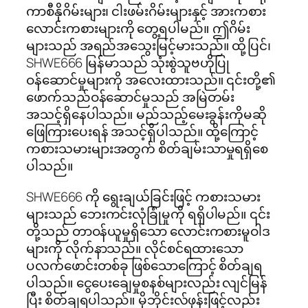
ကာစီနိုဂိမ်းများ၊ ငါးဖမ်းဂိမ်းများနှင့် အားကစား
လောင်းကစားများကို တွေ့ရပါမည်။ ဤဂိမ်း
များသည် အရည်အသွေးမြင့်မားသည်။ ထို့ပြင်၊
SHWE666 မြန်မာသည် သုံးစွဲသူဗဟိုပြု
ဝန်ဆောင်မှုများကို အလေးထားသည်။ ၎င်းတို့၏
ဖောက်သည်ဝန်ဆောင်မှုသည် အမြဲတမ်း
အသင့်ရှိနေပါသည်။ မည်သည့်မေးခွန်းကိုမဆို
ဖြေကြားပေးရန် အသင့်ရှိပါသည်။ ထို့ကြောင့်
ကစားသမားများအတွက် စိတ်ချမ်းသာမှုရရှိစေ
ပါသည်။
SHWE666 ကို ရွေးချယ်ခြင်းဖြင့် ကစားသမား
များသည် ဘေးကင်းလုံခြုံမှုကို ရရှိပါမည်။ ၎င်း
တို့သည် တာဝန်ယူမှုရှိသော လောင်းကစားမူဝါဒ
များကို လိုက်နာသည်။ လိုင်စင်ရထားသော
ပလက်ဖောင်းတစ်ခု ဖြစ်သောကြောင့် စိတ်ချရ
ပါသည်။ ငွေပေးချေမှုစနစ်များလည်း လျင်မြန်
ပြီး စိတ်ချရပါသည်။ မိုဘိုင်းလ်ဖုန်းဖြင့်လည်း