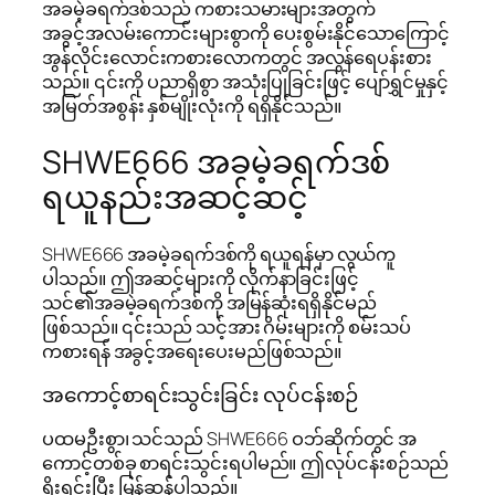
အခမဲ့ခရက်ဒစ်သည် ကစားသမားများအတွက်
အခွင့်အလမ်းကောင်းများစွာကို ပေးစွမ်းနိုင်သောကြောင့်
အွန်လိုင်းလောင်းကစားလောကတွင် အလွန်ရေပန်းစား
သည်။ ၎င်းကို ပညာရှိစွာ အသုံးပြုခြင်းဖြင့် ပျော်ရွှင်မှုနှင့်
အမြတ်အစွန်း နှစ်မျိုးလုံးကို ရရှိနိုင်သည်။
SHWE666 အခမဲ့ခရက်ဒစ်
ရယူနည်းအဆင့်ဆင့်
SHWE666 အခမဲ့ခရက်ဒစ်ကို ရယူရန်မှာ လွယ်ကူ
ပါသည်။ ဤအဆင့်များကို လိုက်နာခြင်းဖြင့်
သင်၏အခမဲ့ခရက်ဒစ်ကို အမြန်ဆုံးရရှိနိုင်မည်
ဖြစ်သည်။ ၎င်းသည် သင့်အား ဂိမ်းများကို စမ်းသပ်
ကစားရန် အခွင့်အရေးပေးမည်ဖြစ်သည်။
အကောင့်စာရင်းသွင်းခြင်း လုပ်ငန်းစဉ်
ပထမဦးစွာ၊ သင်သည် SHWE666 ဝဘ်ဆိုက်တွင် အ
ကောင့်တစ်ခု စာရင်းသွင်းရပါမည်။ ဤလုပ်ငန်းစဉ်သည်
ရိုးရှင်းပြီး မြန်ဆန်ပါသည်။