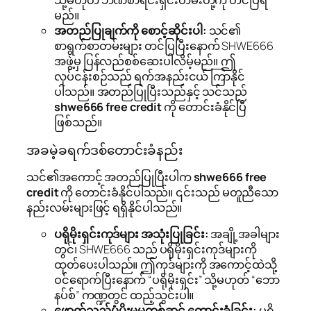
သို့မဟုတ် ဘဏ်စာရင်းရှင်းတမ်းတို့ကို တင်ပြရ
မည်။
အတည်ပြုချက်ကို စောင့်ဆိုင်းပါ:
သင်၏
စာရွက်စာတမ်းများ တင်ပြပြီးနောက် SHWE666
အဖွဲ့မှ ပြန်လည်စစ်ဆေးပါလိမ့်မည်။ ဤ
လုပ်ငန်းစဉ်သည် ရက်အနည်းငယ် ကြာနိုင်
ပါသည်။ အတည်ပြုပြီးသည်နှင့် သင်သည်
shwe666 free credit
ကို တောင်းခံနိုင်ပြီ
ဖြစ်သည်။
အခမဲ့ခရက်ဒစ်တောင်းခံနည်း
သင်၏အကောင့် အတည်ပြုပြီးပါက
shwe666 free
credit
ကို တောင်းခံနိုင်ပါသည်။ ၎င်းသည် မတူညီသော
နည်းလမ်းများဖြင့် ရရှိနိုင်ပါသည်။
ပရိုမိုးရှင်းကုဒ်များ အသုံးပြုခြင်း:
အချို့အခါများ
တွင်၊ SHWE666 သည် ပရိုမိုးရှင်းကုဒ်များကို
ထုတ်ပေးပါသည်။ ဤကုဒ်များကို အကောင့်ထဲသို့
ဝင်ရောက်ပြီးနောက် “ပရိုမိုးရှင်း” သို့မဟုတ် “ဘော
နပ်စ်” ကဏ္ဍတွင် ထည့်သွင်းပါ။
ဖောက်သည်ပံ့ပိုးမှုမှတစ်ဆင့် တောင်းခံခြင်း:
ပရို