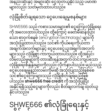
အနည်းဆုံးနှင့် အများဆုံး ငွေထုတ်ယူနိုင်သည့် ပမာဏ
များလည်း သတ်မှတ်ထားပါသည်။
လုံခြုံစိတ်ချရသော ငွေပေးချေမှုစနစ်များ
SHWE666 သည် ကစားသမားများ၏ ငွေကြေးလုံခြုံရေး
ကို အလေးထားပါသည်။ ထို့ကြောင့် ခေတ်မီဆန်းပြား
သော စာဝှက်စနစ် (encryption technology) များကို
အသုံးပြုထားပါသည်။ သင်၏ ကိုယ်ရေးကိုယ်တာ
အချက်အလက်များနှင့် ငွေပေးငွေယူအချက်အလက်
များသည် လုံခြုံစွာ ကာကွယ်ထားပါသည်။ ထို့အပြင်၊
လိမ်လည်မှုများကို တားဆီးရန်အတွက် တင်းကျပ်သော
လုံခြုံရေးစံနှုန်းများကိုလည်း လိုက်နာပါသည်။ မည်သည့်
ငွေပေးချေမှုနည်းလမ်းကိုမဆို အသုံးပြုသည်ဖြစ်စေ
သင်၏ငွေကြေးများသည် လုံခြုံစိတ်ချရမည်ဖြစ်
ပါသည်။
shwe666 free credit
ကို အသုံးပြုပြီး
အနိုင်ရရှိသည့်ငွေများကိုလည်း စိတ်ချလက်ချ ထုတ်ယူ
နိုင်ပါသည်။
SHWE666 ၏လုံခြုံရေးနှင့်