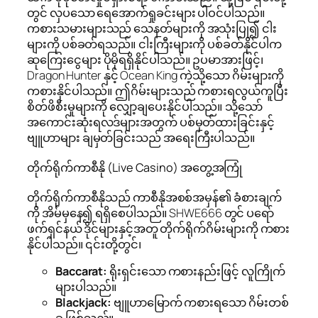
တွင် လှပသော ရေအောက်ရှုခင်းများ ပါဝင်ပါသည်။
ကစားသမားများသည် သေနတ်များကို အသုံးပြု၍ ငါး
များကို ပစ်ခတ်ရသည်။ ငါးကြီးများကို ပစ်ခတ်နိုင်ပါက
ဆုကြေးငွေများ ပိုမိုရရှိနိုင်ပါသည်။ ဥပမာအားဖြင့်၊
Dragon Hunter နှင့် Ocean King ကဲ့သို့သော ဂိမ်းများကို
ကစားနိုင်ပါသည်။ ဤဂိမ်းများသည် ကစားရလွယ်ကူပြီး
စိတ်ဖိစီးမှုများကို လျှော့ချပေးနိုင်ပါသည်။ သို့သော်
အကောင်းဆုံးရလဒ်များအတွက် ပစ်မှတ်ထားခြင်းနှင့်
ဗျူဟာများ ချမှတ်ခြင်းသည် အရေးကြီးပါသည်။
တိုက်ရိုက်ကာစီနို (Live Casino) အတွေ့အကြုံ
တိုက်ရိုက်ကာစီနိုသည် ကာစီနိုအစစ်အမှန်၏ ခံစားချက်
ကို အိမ်မှနေ၍ ရရှိစေပါသည်။ SHWE666 တွင် ပရော်
ဖက်ရှင်နယ် ဒိုင်များနှင့်အတူ တိုက်ရိုက်ဂိမ်းများကို ကစား
နိုင်ပါသည်။ ၎င်းတို့တွင်၊
Baccarat:
ရိုးရှင်းသော ကစားနည်းဖြင့် လူကြိုက်
များပါသည်။
Blackjack:
ဗျူဟာမြောက် ကစားရသော ဂိမ်းတစ်
ခု ဖြစ်သည်။