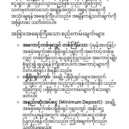
ငွေများ ပျက်ပြယ်သွားမည်ဖြစ်သည်။ ထို့ကြောင့်
သတ်မှတ်ထားသော အချိန်အတွင်း အခွင့်အရေးကို
အသုံးချရန် အရေးကြီးပါသည်။ အချိန်ကန့်သတ်ချက်ကို
အမြဲတမ်း သတိထားပါ။
အခြားအရေးကြီးသော စည်းကမ်းချက်များ
အကောင့်တစ်ခုလျှင် တစ်ကြိမ်သာ:
ပုံမှန်အားဖြင့်၊
အခမဲ့ခရက်ဒစ်ပရိုမိုးရှင်းများကို အကောင့်တစ်ခု
လျှင် တစ်ကြိမ်သာ ရယူခွင့်ပြုသည်။ အကောင့်မျိုး
စုံဖွင့်၍ ရယူရန် ကြိုးစားပါက အကောင့်များကို
ပိတ်ပစ်ခြင်း ခံရနိုင်သည်။
ပရိုမိုးရှင်းကုဒ်:
အချို့ပရိုမိုးရှင်းများအတွက်
သီးခြားကုဒ်တစ်ခု ထည့်သွင်းရန် လိုအပ်နိုင်သည်။
ထို့ကြောင့် ပရိုမိုးရှင်းစည်းကမ်းများကို သေချာ
ဖတ်ပါ။
အနည်းဆုံးအပ်ငွေ (Minimum Deposit):
အချို့
အခမဲ့ခရက်ဒစ်ပရိုမိုးရှင်းများတွင် အနိုင်ငွေ
ထုတ်ယူရန်အတွက် အနည်းဆုံးအပ်ငွေတစ်ခု
ပြုလုပ်ရန် လိုအပ်သည်။ ဤအချက်ကိုလည်း
သတိပြုရမည်။