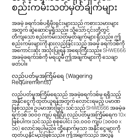
စည်းကမ်းသတ်မှတ်ချက်များ
အခမဲ့ ခရက်ဒစ်ပရိုမိုးရှင်းများသည် ကစားသမားများ
အတွက် ဆွဲဆောင်မှုရှိသည်။ သို့သော် ၎င်းတို့တွင်
တိကျသော စည်းကမ်းသတ်မှတ်ချက်များ ရှိသည်။ ဤ
စည်းကမ်းများကို နားလည်ခြင်းသည် အခမဲ့ ခရက်ဒစ်ကို
အကောင်းဆုံး အသုံးပြုရန် အရေးကြီးသည်။ SHWE666
အခမဲ့ခရက်ဒစ်ကို မရယူမီ ဤအချက်များကို သေချာ
ဖတ်ပါ။
လည်ပတ်မှုအကြိမ်ရေ (Wagering
Requirements)
လည်ပတ်မှုအကြိမ်ရေသည် အခမဲ့ခရက်ဒစ်မှ ရရှိသည့်
အနိုင်ငွေကို ထုတ်ယူရန်အတွက် လောင်းရမည့် ပမာဏ
ဖြစ်သည်။ ဥပမာအားဖြင့်၊ သင်သည် SHWE666 အခမဲ့ခ
ရက်ဒစ် ၁၀၀၀ ကျပ် ရရှိပြီး လည်ပတ်မှုအကြိမ်ရေက 10x
ဖြစ်ပါက၊ သင်သည် စုစုပေါင်း ၁၀,၀၀၀ ကျပ် (၁၀၀၀ x
၁၀) လောင်းရပါမည်။ ထို့နောက်မှသာ အနိုင်ငွေများကို
ထုတ်ယူနိုင်မည်ဖြစ်သည်။ ဤအချက်သည် အလွန်