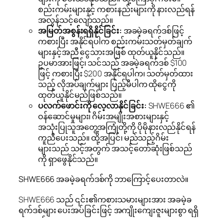
စည်းကမ်းများနှင့် ကစားနည်းများကို နားလည်ရန်
အလွန်သင့်လျော်သည်။
အမြတ်အစွန်းရရှိနိုင်ခြင်း:
အခမဲ့ခရက်ဒစ်ဖြင့်
ကစားပြီး အနိုင်ရပါက စည်းကမ်းသတ်မှတ်ချက်
များနှင့်အညီ ငွေသားအဖြစ် ထုတ်ယူနိုင်သည်။
ဥပမာအားဖြင့်၊ သင်သည် အခမဲ့ခရက်ဒစ် $100
ဖြင့် ကစားပြီး $200 အနိုင်ရပါက၊ သတ်မှတ်ထား
သည့် လိုအပ်ချက်များ ပြည့်မီပါက ထိုငွေကို
ထုတ်ယူနိုင်မည်ဖြစ်သည်။
ပလက်ဖောင်းကို လေ့လာနိုင်ခြင်း:
SHWE666 ၏
ဝန်ဆောင်မှုများ၊ ဂိမ်းအမျိုးအစားများနှင့်
အသုံးပြုသူအတွေ့အကြုံတို့ကို ပိုမိုနားလည်နိုင်ရန်
ကူညီပေးသည်။ ထို့အပြင်၊ မည်သည့်ဂိမ်း
များသည် သင့်အတွက် အသင့်တော်ဆုံးဖြစ်သည်
ကို ရှာဖွေနိုင်သည်။
SHWE666 အခမဲ့ခရက်ဒစ်ကို ဘာကြောင့်ပေးတာလဲ။
SHWE666 သည် ၎င်း၏ကစားသမားများအား အခမဲ့ခ
ရက်ဒစ်များ ပေးအပ်ခြင်းဖြင့် အကျိုးကျေးဇူးများစွာ ရရှိ