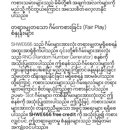
ကစားသမားများသည် မိမိတို့၏ အချက်အလက်များကို
မည်သို့ ကိုင်တွယ်ကြောင်း အသေးစိတ် လေ့လာနိုင်
ပါသည်။
တရားမျှတသော ဂိမ်းကစားခြင်း (Fair Play)
စံနှုန်းများ
SHWE666 သည် ဂိမ်းများအားလုံး တရားမျှတမှုရှိစေရန်
အထူးအာရုံစိုက်ပါသည်။ ၎င်းတို့၏ ဂိမ်းများအားလုံး
သည် RNG (Random Number Generator) စနစ်ကို
အသုံးပြုထားပါသည်။ ဤစနစ်သည် ဂိမ်းရလဒ်များကို
ကျပန်းဖြစ်ပေါ်စေပြီး မည်သူမျှ ကြိုတင်ခန့်မှန်းနိုင်ခြင်း
သို့မဟုတ် ထိန်းချုပ်နိုင်ခြင်း မရှိစေရန် အာမခံပါသည်။
ထို့ကြောင့်, ကစားသမားများသည် ဂိမ်းရလဒ်များ တရား
မျှတကြောင်း စိတ်ချယုံကြည်စွာ ကစားနိုင်ပါသည်။
ဥပမာ- Slot ဂိမ်းများ၊ ကာစီနိုဂိမ်းများအားလုံးတွင် ဤ
စနစ်ကို အသုံးပြုထားပါသည်။ ဤသို့ဖြင့်, ကစားသမား
များအားလုံး တန်းတူညီမျှသော အခွင့်အရေးများ ရရှိစေ
ပါသည်။
SHWE666 free credit
ကို အသုံးပြု၍ ကစား
လျှင်ပင်, ဤတရားမျှတမှု စံနှုန်းများသည် အမြဲတမ်း
အကျုံးဝင်ပါသည်။