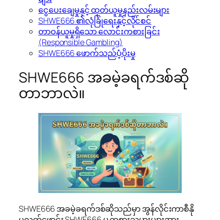
ငွေပေးချေမှုနှင့် ထုတ်ယူမှုနည်းလမ်းများ
SHWE666 ၏လုံခြုံရေးနှင့်လိုင်စင်
တာဝန်ယူမှုရှိသော လောင်းကစားခြင်း
(Responsible Gambling)
SHWE666 ဖောက်သည်ပံ့ပိုးမှု
SHWE666 အခမဲ့ခရက်ဒစ်ဆို
တာဘာလဲ။
SHWE666 အခမဲ့ခရက်ဒစ်ဆိုသည်မှာ အွန်လိုင်းကာစီနို
ပလက်ဖောင်း SHWE666 မှ ကစားသမားများအား