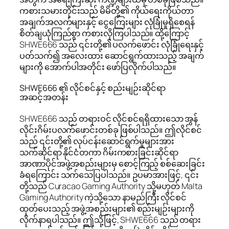
ကစားသမားတိုင်းသည် မိမိတို့၏ ကိုယ်ရေးကိုယ်တာ
အချက်အလက်များနှင့် ငွေကြေးများ လုံခြုံမှုရှိစေရန်
စိတ်ချယုံကြည်စွာ ကစားလိုကြပါသည်။ ထို့ကြောင့်
SHWE666 သည် ၎င်းတို့၏ ပလက်ဖောင်း လုံခြုံရေးနှင့်
ပတ်သက်၍ အလေးထား ဆောင်ရွက်ထားသည့် အချက်
များကို အောက်ပါအတိုင်း ဖော်ပြလိုက်ပါသည်။
SHWE666 ၏ လိုင်စင်နှင့် စည်းမျဉ်းဆိုင်ရာ
အဆင့်အတန်း
SHWE666 သည် တရားဝင် လိုင်စင်ရရှိထားသော အွန်
လိုင်းဂိမ်းပလက်ဖောင်းတစ်ခု ဖြစ်ပါသည်။ ဤလိုင်စင်
သည် ၎င်းတို့၏ လုပ်ငန်းဆောင်ရွက်မှုများအား
သက်ဆိုင်ရာ နိုင်ငံတကာ ဂိမ်းကစားခြင်းဆိုင်ရာ
အာဏာပိုင်အဖွဲ့အစည်းများမှ စောင့်ကြည့် စစ်ဆေးခြင်း
ခံရကြောင်း သက်သေပြပါသည်။ ဥပမာအားဖြင့်, ၎င်း
တို့သည် Curacao Gaming Authority သို့မဟုတ် Malta
Gaming Authority ကဲ့သို့သော နာမည်ကြီး လိုင်စင်
ထုတ်ပေးသည့် အဖွဲ့အစည်းများ၏ စည်းမျဉ်းများကို
လိုက်နာရပါသည်။ ဤသို့ဖြင့်, SHWE666 သည် တရား