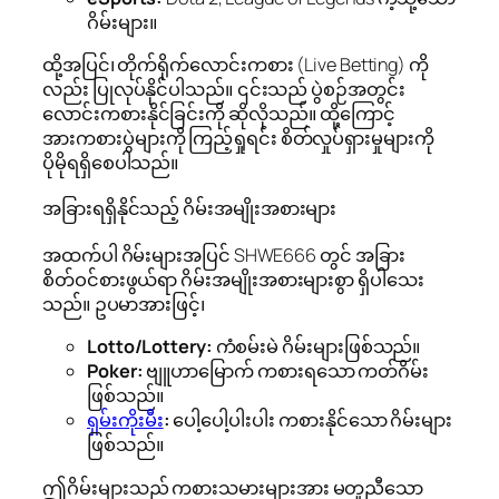
ဂိမ်းများ။
ထို့အပြင်၊ တိုက်ရိုက်လောင်းကစား (Live Betting) ကို
လည်း ပြုလုပ်နိုင်ပါသည်။ ၎င်းသည် ပွဲစဉ်အတွင်း
လောင်းကစားနိုင်ခြင်းကို ဆိုလိုသည်။ ထို့ကြောင့်
အားကစားပွဲများကို ကြည့်ရှုရင်း စိတ်လှုပ်ရှားမှုများကို
ပိုမိုရရှိစေပါသည်။
အခြားရရှိနိုင်သည့် ဂိမ်းအမျိုးအစားများ
အထက်ပါ ဂိမ်းများအပြင် SHWE666 တွင် အခြား
စိတ်ဝင်စားဖွယ်ရာ ဂိမ်းအမျိုးအစားများစွာ ရှိပါသေး
သည်။ ဥပမာအားဖြင့်၊
Lotto/Lottery:
ကံစမ်းမဲ ဂိမ်းများဖြစ်သည်။
Poker:
ဗျူဟာမြောက် ကစားရသော ကတ်ဂိမ်း
ဖြစ်သည်။
ရှမ်းကိုးမီး
:
ပေါ့ပေါ့ပါးပါး ကစားနိုင်သော ဂိမ်းများ
ဖြစ်သည်။
ဤဂိမ်းများသည် ကစားသမားများအား မတူညီသော