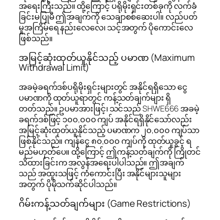
အရေးကြီးသည်။ ထို့ကြောင့် ပရိုမိုးရှင်းတစ်ခုကို လက်ခံ
ခြင်းမပြုမီ ဤအချက်ကို သေချာစစ်ဆေးပါ။ လည်ပတ်
မှုအကြိမ်ရေ နည်းလေလေ၊ သင့်အတွက် ပိုကောင်းလေ
ဖြစ်သည်။
အမြင့်ဆုံးထုတ်ယူနိုင်သည့် ပမာဏ (Maximum
Withdrawal Limit)
အခမဲ့ခရက်ဒစ်ပရိုမိုးရှင်းများတွင် အနိုင်ရရှိသော ငွေ
ပမာဏကို ထုတ်ယူရာတွင် ကန့်သတ်ချက်များ ရှိ
တတ်သည်။ ဥပမာအားဖြင့်၊ သင်သည် SHWE666 အခမဲ့
ခရက်ဒစ်ဖြင့် ၁၀၀,၀၀၀ ကျပ် အနိုင်ရရှိနိုင်သော်လည်း
အမြင့်ဆုံးထုတ်ယူနိုင်သည့် ပမာဏက ၂၀,၀၀၀ ကျပ်သာ
ဖြစ်နိုင်သည်။ ကျန်ငွေ ၈၀,၀၀၀ ကျပ်ကို ထုတ်ယူခွင့် ရ
မည်မဟုတ်ပေ။ ထို့ကြောင့် ဤကန့်သတ်ချက်ကို ကြိုတင်
သိထားခြင်းက အလွန်အရေးပါပါသည်။ ဤအချက်
သည် အထူးသဖြင့် ကံကောင်းပြီး အနိုင်များသူများ
အတွက် ပိုမိုသက်ဆိုင်ပါသည်။
ဂိမ်းကန့်သတ်ချက်များ (Game Restrictions)