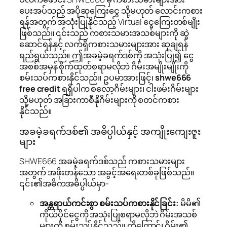
ပေးအပ်သည့် အပိုဆုကြေးငွေ သို့မဟုတ် လောင်းကစား
ရန်အတွက် အသုံးပြုနိုင်သည့် Virtual ငွေကြေးတစ်မျိုး
ဖြစ်သည်။ ၎င်းသည် ကစားသမားအသစ်များကို ဆွဲ
ဆောင်ရန်နှင့် လက်ရှိကစားသမားများအား ဆုချရန်
ရည်ရွယ်သည်။ ဤအခမဲ့ခရက်ဒစ်ကို အသုံးပြု၍ ငွေ
အစစ်အမှန် စိုက်ထုတ်စရာမလိုဘဲ ဂိမ်းအမျိုးမျိုးကို
စမ်းသပ်ကစားနိုင်သည်။ ဥပမာအားဖြင့်၊
shwe666
free credit
ရရှိပါက စလော့ဂိမ်းများ၊ ငါးဖမ်းဂိမ်းများ
သို့မဟုတ် အခြားကာစီနိုဂိမ်းများကို စတင်ကစား
နိုင်သည်။
အခမဲ့ခရက်ဒစ်၏ အဓိပ္ပါယ်နှင့် အကျိုးကျေးဇူး
များ
SHWE666 အခမဲ့ခရက်ဒစ်သည် ကစားသမားများ
အတွက် အဖိုးတန်သော အခွင့်အရေးတစ်ခုဖြစ်သည်။
၎င်း၏အဓိကအဓိပ္ပါယ်မှာ-
အန္တရာယ်ကင်းစွာ စမ်းသပ်ကစားနိုင်ခြင်း:
မိမိ၏
ကိုယ်ပိုင်ငွေကို အသုံးပြုစရာမလိုဘဲ ဂိမ်းအသစ်
များကို စမ်းသပ်နိုင်သည်။ ထို့ကြောင့်၊ ဂိမ်း၏