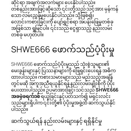
ဆိုင်ရာ အချက်အလက်များ ပေးနိုင်ပါသည်။
တစ်နည်းအားဖြင့်ဆိုသော် ၎င်းတို့သည် သင့်အား မှန်ကန်
သော လမ်းညွှန်မှုပေးနိုင်ပါသည်။ သို့ဖြစ်၍၊
လောင်းကစားခြင်းကို ပျော်ရွှင်စရာ အပန်းဖြေမှုတစ်ခု
အဖြစ်သာ ရှုမြင်ပါ။ ၎င်းသည် ငွေရှာသည့် နည်းလမ်း
တစ်ခု မဟုတ်ပါ။
SHWE666 ဖောက်သည်ပံ့ပိုးမှု
SHWE666 ဖောက်သည်ပံ့ပိုးမှုသည် သုံးစွဲသူများ၏
မေးခွန်းများနှင့် ပြဿနာများကို ဖြေရှင်းပေးရန် အဓိက
ထားပါသည်။ ကစားသမားများသည် မည်သည့်အချိန်
တွင်မဆို အကူအညီရယူနိုင်ရန် နည်းလမ်းမျိုးစုံကို ပံ့ပိုး
ပေးထားပါသည်။ ဥပမာအားဖြင့်၊ သင်သည်
SHWE666
အခမဲ့ခရက်ဒစ်
ရယူခြင်းနှင့်ပတ်သက်၍ မရှင်းလင်း
သည်များရှိပါက ၎င်းတို့၏ ပံ့ပိုးမှုအဖွဲ့ထံ ဆက်သွယ်နိုင်
ပါသည်။
ဆက်သွယ်ရန် နည်းလမ်းများနှင့် ရရှိနိုင်မှု