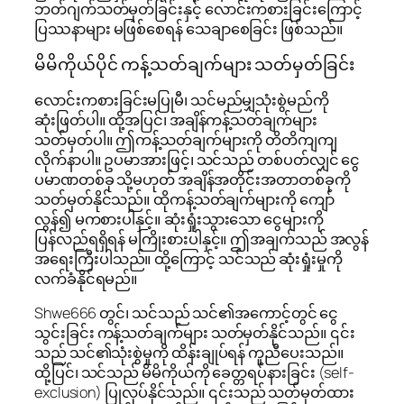
ဘတ်ဂျက်သတ်မှတ်ခြင်းနှင့် လောင်းကစားခြင်းကြောင့်
ပြဿနာများ မဖြစ်စေရန် သေချာစေခြင်း ဖြစ်သည်။
မိမိကိုယ်ပိုင် ကန့်သတ်ချက်များ သတ်မှတ်ခြင်း
လောင်းကစားခြင်းမပြုမီ၊ သင်မည်မျှသုံးစွဲမည်ကို
ဆုံးဖြတ်ပါ။ ထို့အပြင်၊ အချိန်ကန့်သတ်ချက်များ
သတ်မှတ်ပါ။ ဤကန့်သတ်ချက်များကို တိတိကျကျ
လိုက်နာပါ။ ဥပမာအားဖြင့်၊ သင်သည် တစ်ပတ်လျှင် ငွေ
ပမာဏတစ်ခု သို့မဟုတ် အချိန်အတိုင်းအတာတစ်ခုကို
သတ်မှတ်နိုင်သည်။ ထိုကန့်သတ်ချက်များကို ကျော်
လွန်၍ မကစားပါနှင့်။ ဆုံးရှုံးသွားသော ငွေများကို
ပြန်လည်ရရှိရန် မကြိုးစားပါနှင့်။ ဤအချက်သည် အလွန်
အရေးကြီးပါသည်။ ထို့ကြောင့် သင်သည် ဆုံးရှုံးမှုကို
လက်ခံနိုင်ရမည်။
Shwe666 တွင်၊ သင်သည် သင်၏အကောင့်တွင် ငွေ
သွင်းခြင်း ကန့်သတ်ချက်များ သတ်မှတ်နိုင်သည်။ ၎င်း
သည် သင်၏သုံးစွဲမှုကို ထိန်းချုပ်ရန် ကူညီပေးသည်။
ထို့ပြင်၊ သင်သည် မိမိကိုယ်ကို ခေတ္တရပ်နားခြင်း (self-
exclusion) ပြုလုပ်နိုင်သည်။ ၎င်းသည် သတ်မှတ်ထား