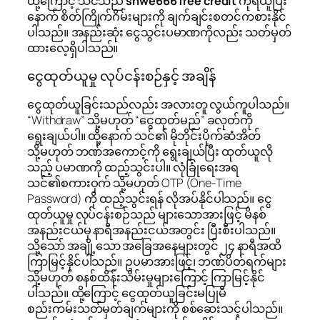
ထို့ကြောင့် သင်သည်
shwe666 free credit
ကိုရယူပြီး
နောက် စိတ်ကြိုက်ဂိမ်းများကို ချက်ချင်းစတင်ကစားနိုင်
ပါသည်။ အနည်းဆုံး ငွေသွင်းပမာဏကိုလည်း သတ်မှတ်
ထားလေ့ရှိပါသည်။
ငွေထုတ်ယူမှု လုပ်ငန်းစဉ်နှင့် အချိန်
ငွေထုတ်ယူခြင်းသည်လည်း အလားတူ လွယ်ကူပါသည်။
“Withdraw” သို့မဟုတ် “ငွေထုတ်မည်” ခလုတ်ကို
ရွေးချယ်ပါ။ ထို့နောက် သင်၏ မိုဘိုင်းပိုက်ဆံအိတ်
သို့မဟုတ် ဘဏ်အကောင့်ကို ရွေးချယ်ပြီး ထုတ်ယူလို
သည့် ပမာဏကို ထည့်သွင်းပါ။ လုံခြုံရေးအရ
သင်၏စကားဝှက် သို့မဟုတ် OTP (One-Time
Password) ကို ထည့်သွင်းရန် လိုအပ်နိုင်ပါသည်။ ငွေ
ထုတ်ယူမှု လုပ်ငန်းစဉ်သည် များသောအားဖြင့် မိနစ်
အနည်းငယ်မှ နာရီအနည်းငယ်အတွင်း ပြီးစီးပါသည်။
သို့သော် အချို့သော အခြေအနေများတွင် ၂၄ နာရီအထိ
ကြာမြင့်နိုင်ပါသည်။ ဥပမာအားဖြင့်၊ ဘဏ်ပိတ်ရက်များ
သို့မဟုတ် စနစ်ထိန်းသိမ်းမှုများကြောင့် ကြာမြင့်နိုင်
ပါသည်။ ထို့ကြောင့် ငွေထုတ်ယူခြင်းမပြုမီ
စည်းကမ်းသတ်မှတ်ချက်များကို စစ်ဆေးသင့်ပါသည်။