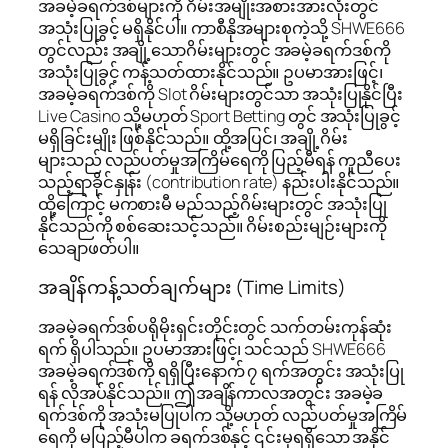
အခမဲ့ခရက်ဒစ်များကို ဂိမ်းအမျိုးအစားအားလုံးတွင်
အသုံးပြုခွင့် မရှိနိုင်ပါ။ ကာစီနိုအများစုကဲ့သို့ SHWE666
တွင်လည်း အချို့သောဂိမ်းများတွင် အခမဲ့ခရက်ဒစ်ကို
အသုံးပြုခွင့် ကန့်သတ်ထားနိုင်သည်။ ဥပမာအားဖြင့်၊
အခမဲ့ခရက်ဒစ်ကို Slot ဂိမ်းများတွင်သာ အသုံးပြုနိုင်ပြီး
Live Casino သို့မဟုတ် Sport Betting တွင် အသုံးပြုခွင့်
မရှိခြင်းမျိုး ဖြစ်နိုင်သည်။ ထို့အပြင်၊ အချို့ဂိမ်း
များသည် လည်ပတ်မှုအကြိမ်ရေကို ပြည့်မီရန် ကူညီပေး
သည့်ရာခိုင်နှုန်း (contribution rate) နည်းပါးနိုင်သည်။
ထို့ကြောင့် မကစားမီ မည်သည့်ဂိမ်းများတွင် အသုံးပြု
နိုင်သည်ကို စစ်ဆေးသင့်သည်။ ဂိမ်းစည်းမျဉ်းများကို
သေချာဖတ်ပါ။
အချိန်ကန့်သတ်ချက်များ (Time Limits)
အခမဲ့ခရက်ဒစ်ပရိုမိုးရှင်းတိုင်းတွင် သက်တမ်းကုန်ဆုံး
ရက် ရှိပါသည်။ ဥပမာအားဖြင့်၊ သင်သည် SHWE666
အခမဲ့ခရက်ဒစ်ကို ရရှိပြီးနောက် ၇ ရက်အတွင်း အသုံးပြု
ရန် လိုအပ်နိုင်သည်။ ဤအချိန်ကာလအတွင်း အခမဲ့ခ
ရက်ဒစ်ကို အသုံးမပြုပါက သို့မဟုတ် လည်ပတ်မှုအကြိမ်
ရေကို မပြည့်မီပါက ခရက်ဒစ်နှင့် ၎င်းမှရရှိသော အနိုင်