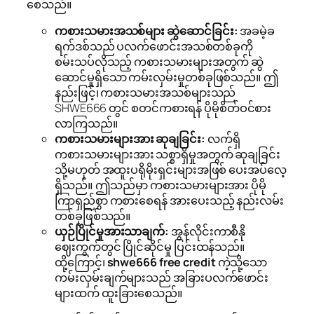
စေသည်။
ကစားသမားအသစ်များ ဆွဲဆောင်ခြင်း:
အခမဲ့ခ
ရက်ဒစ်သည် ပလက်ဖောင်းအသစ်တစ်ခုကို
စမ်းသပ်လိုသည့် ကစားသမားများအတွက် ဆွဲ
ဆောင်မှုရှိသော ကမ်းလှမ်းမှုတစ်ခုဖြစ်သည်။ ဤ
နည်းဖြင့်၊ ကစားသမားအသစ်များသည်
SHWE666 တွင် စတင်ကစားရန် ပိုမိုစိတ်ဝင်စား
လာကြသည်။
ကစားသမားများအား ဆုချခြင်း:
လက်ရှိ
ကစားသမားများအား သစ္စာရှိမှုအတွက် ဆုချခြင်း
သို့မဟုတ် အထူးပရိုမိုးရှင်းများအဖြစ် ပေးအပ်လေ့
ရှိသည်။ ဤသည်မှာ ကစားသမားများအား ပိုမို
ကြာရှည်စွာ ကစားစေရန် အားပေးသည့် နည်းလမ်း
တစ်ခုဖြစ်သည်။
ယှဉ်ပြိုင်မှုအားသာချက်:
အွန်လိုင်းကာစီနို
ဈေးကွက်တွင် ပြိုင်ဆိုင်မှု ပြင်းထန်သည်။
ထို့ကြောင့်၊
shwe666 free credit
ကဲ့သို့သော
ကမ်းလှမ်းချက်များသည် အခြားပလက်ဖောင်း
များထက် ထူးခြားစေသည်။