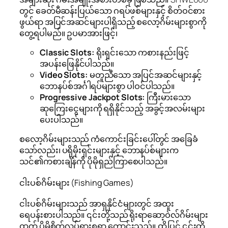
တွင် ခေတ်မီဆန်းပြယ်သော ဂရပ်ဖစ်များနှင့် စိတ်ဝင်စား
ဖွယ်ရာ အပြင်အဆင်များပါရှိသည့် စလော့ဂိမ်းများစွာကို
တွေ့ရပါမည်။ ဥပမာအားဖြင့်၊
Classic Slots:
ရိုးရှင်းသော ကစားနည်းဖြင့်
အပန်းဖြေနိုင်ပါသည်။
Video Slots:
မတူညီသော အပြင်အဆင်များနှင့်
ဘောနပ်စ်အင်္ဂါရပ်များစွာ ပါဝင်ပါသည်။
Progressive Jackpot Slots:
ကြီးမားသော
ဆုကြေးငွေများကို ရရှိနိုင်သည့် အခွင့်အလမ်းများ
ပေးပါသည်။
စလော့ဂိမ်းများသည် ကံကောင်းခြင်းပေါ်တွင် အခြေခံ
သော်လည်း၊ ပရိုမိုးရှင်းများနှင့် ဘောနပ်စ်များက
သင်၏ကစားချိန်ကို ပိုမိုရှည်ကြာစေပါသည်။
ငါးပစ်ဂိမ်းများ (Fishing Games)
ငါးပစ်ဂိမ်းများသည် အာရှနိုင်ငံများတွင် အထူး
ရေပန်းစားပါသည်။ ၎င်းတို့သည် ရိုးရာဆော့ဝဲလ်ဂိမ်းများ
ထက် ပိုမိုစိတ်လှုပ်ရှားစရာ ကောင်းသည်။ ထို့ပြင် ၎င်းတို့