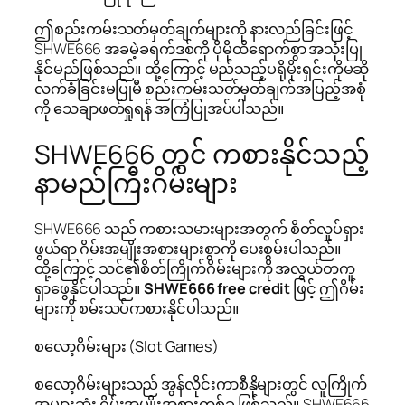
ဤစည်းကမ်းသတ်မှတ်ချက်များကို နားလည်ခြင်းဖြင့်
SHWE666 အခမဲ့ခရက်ဒစ်ကို ပိုမိုထိရောက်စွာ အသုံးပြု
နိုင်မည်ဖြစ်သည်။ ထို့ကြောင့် မည်သည့်ပရိုမိုးရှင်းကိုမဆို
လက်ခံခြင်းမပြုမီ စည်းကမ်းသတ်မှတ်ချက်အပြည့်အစုံ
ကို သေချာဖတ်ရှုရန် အကြံပြုအပ်ပါသည်။
SHWE666 တွင် ကစားနိုင်သည့်
နာမည်ကြီးဂိမ်းများ
SHWE666 သည် ကစားသမားများအတွက် စိတ်လှုပ်ရှား
ဖွယ်ရာ ဂိမ်းအမျိုးအစားများစွာကို ပေးစွမ်းပါသည်။
ထို့ကြောင့် သင်၏စိတ်ကြိုက်ဂိမ်းများကို အလွယ်တကူ
ရှာဖွေနိုင်ပါသည်။
SHWE666 free credit
ဖြင့် ဤဂိမ်း
များကို စမ်းသပ်ကစားနိုင်ပါသည်။
စလော့ဂိမ်းများ (Slot Games)
စလော့ဂိမ်းများသည် အွန်လိုင်းကာစီနိုများတွင် လူကြိုက်
အများဆုံး ဂိမ်းအမျိုးအစားတစ်ခု ဖြစ်သည်။ SHWE666