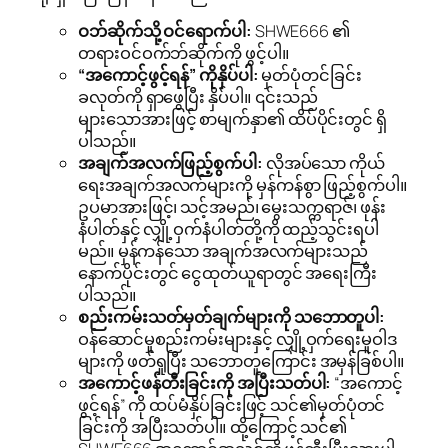
ဝဘ်ဆိုက်သို့ ဝင်ရောက်ပါ:
SHWE666 ၏
တရားဝင်ဝက်ဘ်ဆိုက်ကို ဖွင့်ပါ။
“အကောင့်ဖွင့်ရန်” ကိုနှိပ်ပါ:
မှတ်ပုံတင်ခြင်း
ခလုတ်ကို ရှာဖွေပြီး နှိပ်ပါ။ ၎င်းသည်
များသောအားဖြင့် စာမျက်နှာ၏ ထိပ်ပိုင်းတွင် ရှိ
ပါသည်။
အချက်အလက်ဖြည့်စွက်ပါ:
လိုအပ်သော ကိုယ်
ရေးအချက်အလက်များကို မှန်ကန်စွာ ဖြည့်စွက်ပါ။
ဥပမာအားဖြင့်၊ သင့်အမည်၊ မွေးသက္ကရာဇ်၊ ဖုန်း
နံပါတ်နှင့် လျှို့ဝှက်နံပါတ်တို့ကို ထည့်သွင်းရပါ
မည်။ မှန်ကန်သော အချက်အလက်များသည်
နောက်ပိုင်းတွင် ငွေထုတ်ယူရာတွင် အရေးကြီး
ပါသည်။
စည်းကမ်းသတ်မှတ်ချက်များကို သဘောတူပါ:
ဝန်ဆောင်မှုစည်းကမ်းများနှင့် လျှို့ဝှက်ရေးမူဝါဒ
များကို ဖတ်ရှုပြီး သဘောတူကြောင်း အမှန်ခြစ်ပါ။
အကောင့်ဖန်တီးခြင်းကို အပြီးသတ်ပါ:
“အကောင့်
ဖွင့်ရန်” ကို ထပ်မံနှိပ်ခြင်းဖြင့် သင်၏မှတ်ပုံတင်
ခြင်းကို အပြီးသတ်ပါ။ ထို့ကြောင့် သင်၏