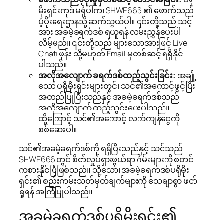
မိုးရှင်းကုဒ် မရှိပါက၊ SHWE666 ၏ ဖောက်သည်
ပံ့ပိုးရေးဌာနသို့ ဆက်သွယ်ပါ။ ၎င်းတို့သည် သင့်
အား အခမဲ့ခရက်ဒစ် ရယူရန် လမ်းညွှန်ပေးပါ
လိမ့်မည်။ ၎င်းတို့သည် များသောအားဖြင့် Live
Chat၊ ဖုန်း သို့မဟုတ် Email မှတစ်ဆင့် ရရှိနိုင်
ပါသည်။
အလိုအလျောက် ခရက်ဒစ်ထည့်သွင်းခြင်း:
အချို့
သော ပရိုမိုးရှင်းများတွင်၊ သင်၏အကောင့်ဖွင့်ပြီး
အတည်ပြုပြီးသည်နှင့် အခမဲ့ခရက်ဒစ်သည်
အလိုအလျောက် ထည့်သွင်းပေးပါသည်။
ထို့ကြောင့် သင်၏အကောင့် လက်ကျန်ငွေကို
စစ်ဆေးပါ။
သင်၏အခမဲ့ခရက်ဒစ်ကို ရရှိပြီးသည်နှင့် သင်သည်
SHWE666 တွင် စိတ်လှုပ်ရှားဖွယ်ရာ ဂိမ်းများကို စတင်
ကစားနိုင်ပြီဖြစ်သည်။ သို့သော်၊ အခမဲ့ခရက်ဒစ်ပရိုမိုး
ရှင်း၏ စည်းကမ်းသတ်မှတ်ချက်များကို သေချာစွာ ဖတ်
ရှုရန် အကြံပြုပါသည်။
အခမဲ့ခရက်ဒစ်ပရိုမိုးရှင်း၏