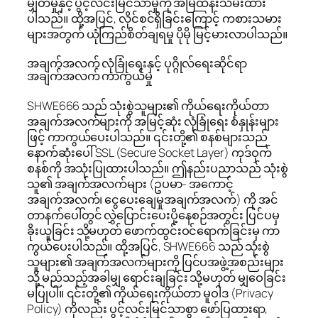
မျှတမှုနှင့် ပွင့်လင်းမြင်သာမှုကို အမြဲထိန်းသိမ်းထား
ပါသည်။ ထို့အပြင်, လိုင်စင်ရှိခြင်းကြောင့် ကစားသမား
များအတွက် ယုံကြည်စိတ်ချရမှု ပိုမို မြင့်မားလာပါသည်။
အချက်အလက် လုံခြုံရေးနှင့် ပုဂ္ဂိုလ်ရေးဆိုင်ရာ
အချက်အလက် ကာကွယ်မှု
SHWE666 သည် သုံးစွဲသူများ၏ ကိုယ်ရေးကိုယ်တာ
အချက်အလက်များကို အမြင့်ဆုံး လုံခြုံရေး စံနှုန်းများ
ဖြင့် ကာကွယ်ပေးပါသည်။ ၎င်းတို့၏ စနစ်များသည်
နောက်ဆုံးပေါ် SSL (Secure Socket Layer) ကုဒ်ဝှက်
စနစ်ကို အသုံးပြုထားပါသည်။ ဤနည်းပညာသည် သုံးစွဲ
သူ၏ အချက်အလက်များ (ဥပမာ- အကောင့်
အချက်အလက်၊ ငွေပေးချေမှုအချက်အလက်) ကို အင်
တာနက်ပေါ်တွင် လွှဲပြောင်းပေးပို့နေစဉ်အတွင်း ပြင်ပမှ
ခိုးယူခြင်း သို့မဟုတ် ဖောက်ထွင်းဝင်ရောက်ခြင်းမှ ကာ
ကွယ်ပေးပါသည်။ ထို့အပြင်, SHWE666 သည် သုံးစွဲ
သူများ၏ အချက်အလက်များကို ပြင်ပအဖွဲ့အစည်းများ
သို့ မည်သည့်အခါမျှ ရောင်းချခြင်း သို့မဟုတ် မျှဝေခြင်း
မပြုပါ။ ၎င်းတို့၏ ကိုယ်ရေးကိုယ်တာ မူဝါဒ (Privacy
Policy) ကိုလည်း ပွင့်လင်းမြင်သာစွာ ဖော်ပြထားရာ,