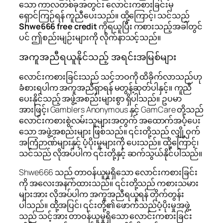
သော ကာလတစ်ခုအတွင်း လောင်းကစားခြင်းမှ
ရှောင်ကြဉ်ရန် ကူညီပေးသည်။ ထို့ကြောင့်၊ သင်သည်
Shwe666 free credit
ကိုရယူပြီး ကစားသည့်အခါတွင်
ပင် ဤစည်းမျဉ်းများကို လိုက်နာသင့်သည်။
အကူအညီရယူနိုင်သည့် အရင်းအမြစ်များ
လောင်းကစားခြင်းသည် သင့်ဘဝကို ထိခိုက်လာသည်ဟု
ခံစားရပါက အကူအညီရှာရန် မတွန့်ဆုတ်ပါနှင့်။ ကူညီ
ပေးနိုင်သည့် အဖွဲ့အစည်းများစွာ ရှိပါသည်။ ဥပမာ
အားဖြင့်၊ Gamblers Anonymous နှင့် GamCare တို့သည်
လောင်းကစားစွဲလမ်းသူများအတွက် အထောက်အပံ့ပေး
သော အဖွဲ့အစည်းများ ဖြစ်သည်။ ၎င်းတို့သည် လျှို့ဝှက်
အကြံဉာဏ်များနှင့် ပံ့ပိုးမှုများကို ပေးသည်။ ထို့ကြောင့်၊
သင်သည် လိုအပ်ပါက ၎င်းတို့နှင့် ဆက်သွယ်နိုင်ပါသည်။
Shwe666 သည် တာဝန်ယူမှုရှိသော လောင်းကစားခြင်း
ကို အလေးအနက်ထားသည်။ ၎င်းတို့သည် ကစားသမား
များအား လိုအပ်ပါက အကူအညီရယူရန် တိုက်တွန်း
ပါသည်။ ထို့အပြင်၊ ၎င်းတို့၏ ဖောက်သည်ပံ့ပိုးမှုအဖွဲ့
သည် သင့်အား တာဝန်ယူမှုရှိသော လောင်းကစားခြင်း