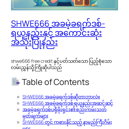
SHWE666 အခမဲ့ခရက်ဒစ်-
ရယူနည်းနှင့် အကောင်းဆုံး
အသုံးပြုနည်း
shwe666 free credit နှင့်ပတ်သတ်သော ပြည့်စုံသော
လမ်းညွှန်သို့ ကြိုဆိုပါသည်
Table of Contents
SHWE666 အခမဲ့ခရက်ဒစ်ဆိုတာဘာလဲ။
SHWE666 အခမဲ့ခရက်ဒစ် ရယူနည်းအဆင့်ဆင့်
အခမဲ့ခရက်ဒစ်ပရိုမိုးရှင်း၏ စည်းကမ်းသတ်
မှတ်ချက်များ
SHWE666 တွင် ကစားနိုင်သည့် နာမည်ကြီးဂိမ်း
များ