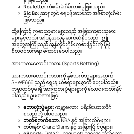
Roulette:
ကံစမ်းမဲ ဂိမ်းတစ်ခုဖြစ်သည်။
Sic Bo:
အာရှတွင် ရေပန်းစားသော အန်စာတုံးဂိမ်း
ဖြစ်သည်။
ထို့ကြောင့် ကစားသမားများသည် အခြားကစားသမား
များနှင့်လည်း အပြန်အလှန် ဆက်ဆံနိုင်သည်။ ဤ
အတွေ့အကြုံသည် အွန်လိုင်းဂိမ်းကစားခြင်းကို ပိုမို
စိတ်ဝင်စားစရာ ကောင်းစေပါသည်။
အားကစားလောင်းကစား (Sports Betting)
အားကစားလောင်းကစားကို နှစ်သက်သူများအတွက်
SHWE666 သည် ရွေးချယ်စရာများစွာကို ပေးပါသည်။
ကမ္ဘာတစ်ဝှမ်းရှိ အားကစားပွဲများစွာကို လောင်းကစားနိုင်
ပါသည်။ ဥပမာအားဖြင့်၊
ဘောလုံးပွဲများ:
ကမ္ဘာ့ဖလား၊ ပရီးမီးယားလိဂ်
စသည်တို့ ပါဝင်သည်။
ဘတ်စကက်ဘော:
NBA နှင့် အခြားလိဂ်များ။
တင်းနစ်:
Grand Slams နှင့် အခြားပြိုင်ပွဲများ။
eSports:
Dota 2, League of Legends ကဲ့သို့သော