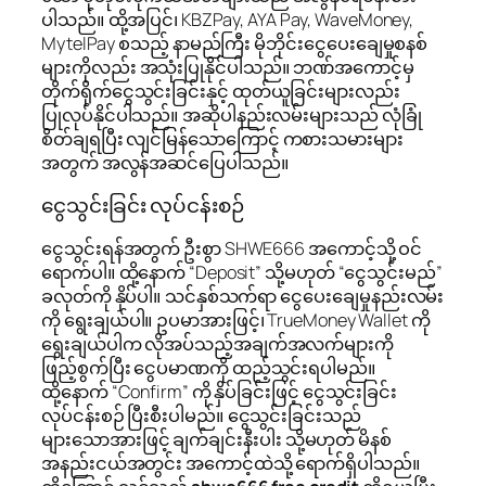
ပါသည်။ ထို့အပြင်၊ KBZPay, AYA Pay, WaveMoney,
MytelPay စသည့် နာမည်ကြီး မိုဘိုင်းငွေပေးချေမှုစနစ်
များကိုလည်း အသုံးပြုနိုင်ပါသည်။ ဘဏ်အကောင့်မှ
တိုက်ရိုက်ငွေသွင်းခြင်းနှင့် ထုတ်ယူခြင်းများလည်း
ပြုလုပ်နိုင်ပါသည်။ အဆိုပါနည်းလမ်းများသည် လုံခြုံ
စိတ်ချရပြီး လျင်မြန်သောကြောင့် ကစားသမားများ
အတွက် အလွန်အဆင်ပြေပါသည်။
ငွေသွင်းခြင်း လုပ်ငန်းစဉ်
ငွေသွင်းရန်အတွက် ဦးစွာ SHWE666 အကောင့်သို့ ဝင်
ရောက်ပါ။ ထို့နောက် “Deposit” သို့မဟုတ် “ငွေသွင်းမည်”
ခလုတ်ကို နှိပ်ပါ။ သင်နှစ်သက်ရာ ငွေပေးချေမှုနည်းလမ်း
ကို ရွေးချယ်ပါ။ ဥပမာအားဖြင့်၊ TrueMoney Wallet ကို
ရွေးချယ်ပါက လိုအပ်သည့်အချက်အလက်များကို
ဖြည့်စွက်ပြီး ငွေပမာဏကို ထည့်သွင်းရပါမည်။
ထို့နောက် “Confirm” ကို နှိပ်ခြင်းဖြင့် ငွေသွင်းခြင်း
လုပ်ငန်းစဉ် ပြီးစီးပါမည်။ ငွေသွင်းခြင်းသည်
များသောအားဖြင့် ချက်ချင်းနီးပါး သို့မဟုတ် မိနစ်
အနည်းငယ်အတွင်း အကောင့်ထဲသို့ ရောက်ရှိပါသည်။