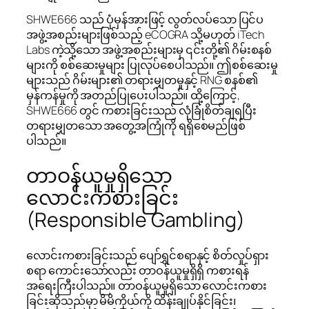
SHWE666 သည် ပုံမှန်အားဖြင့် လွတ်လပ်သော ပြင်ပ
အဖွဲ့အစည်းများဖြစ်သည့် eCOGRA သို့မဟုတ် iTech
Labs ကဲ့သို့သော အဖွဲ့အစည်းများမှ ၎င်းတို့၏ ဂိမ်းစနစ်
များကို စစ်ဆေးမှုများ ပြုလုပ်စေပါသည်။ ဤစစ်ဆေးမှု
များသည် ဂိမ်းများ၏ တရားမျှတမှုနှင့် RNG စနစ်၏
မှန်ကန်မှုကို အတည်ပြုပေးပါသည်။ ထို့ကြောင့်,
SHWE666 တွင် ကစားခြင်းသည် လုံခြုံစိတ်ချရပြီး
တရားမျှတသော အတွေ့အကြုံကို ရရှိစေမည်ဖြစ်
ပါသည်။
တာဝန်ယူမှုရှိသော
လောင်းကစားခြင်း
(Responsible Gambling)
လောင်းကစားခြင်းသည် ပျော်ရွှင်စရာနှင့် စိတ်လှုပ်ရှား
စရာ ကောင်းသော်လည်း တာဝန်ယူမှုရှိရှိ ကစားရန်
အရေးကြီးပါသည်။ တာဝန်ယူမှုရှိသော လောင်းကစား
ခြင်းဆိုသည်မှာ မိမိကိုယ်ကို ထိန်းချုပ်နိုင်ခြင်း၊