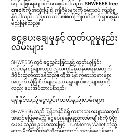
ဖျော်ဖြေရေးများကို ပေးစွမ်းပါသည်။
SHWE666 free
credit
ကို အသုံးပြု၍ ဤဂိမ်းများကို စမ်းသပ်ကြည့်ရှု
နိုင်ပါသည်။ သို့မှသာ သင်၏စိတ်ကြိုက်ဂိမ်းကို ရှာဖွေနိုင်
မည်ဖြစ်သည်။
ငွေပေးချေမှုနှင့် ထုတ်ယူမှုနည်း
လမ်းများ
SHWE666 တွင် ငွေသွင်းခြင်းနှင့် ထုတ်ယူခြင်း
လုပ်ငန်းစဉ်များသည် လွယ်ကူမြန်ဆန်စေရန်အတွက်
ဒီဇိုင်းထုတ်ထားပါသည်။ ထို့အပြင် ကစားသမားများ
အတွက် လုံခြုံစိတ်ချရသော ရွေးချယ်စရာများစွာကို
လည်း ပေးအပ်ထားပါသည်။
ရရှိနိုင်သည့် ငွေသွင်း/ထုတ်နည်းလမ်းများ
SHWE666 သည် မြန်မာနိုင်ငံရှိ ကစားသမားများအတွက်
အဆင်ပြေစေမည့် ငွေပေးချေမှုနည်းလမ်းမျိုးစုံကို ပံ့ပိုး
ပေးပါသည်။ ဥပမာအားဖြင့်၊ TrueMoney Wallet ကဲ့သို့
သော မိုဘိုင်းပိုက်ဆံအိတ်များသည် အလွန်ရေပန်းစား