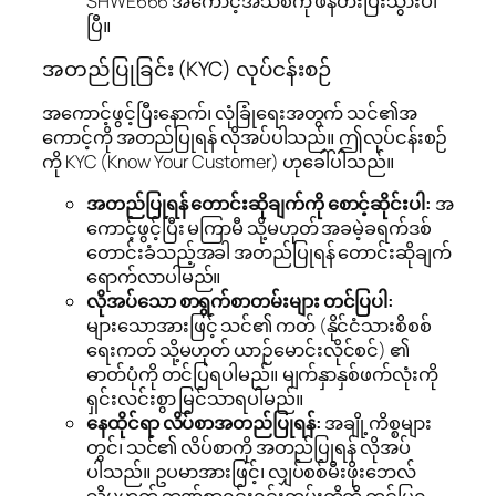
SHWE666 အကောင့်အသစ်ကို ဖန်တီးပြီးသွားပါ
ပြီ။
အတည်ပြုခြင်း (KYC) လုပ်ငန်းစဉ်
အကောင့်ဖွင့်ပြီးနောက်၊ လုံခြုံရေးအတွက် သင်၏အ
ကောင့်ကို အတည်ပြုရန် လိုအပ်ပါသည်။ ဤလုပ်ငန်းစဉ်
ကို KYC (Know Your Customer) ဟုခေါ်ပါသည်။
အတည်ပြုရန် တောင်းဆိုချက်ကို စောင့်ဆိုင်းပါ:
အ
ကောင့်ဖွင့်ပြီး မကြာမီ သို့မဟုတ် အခမဲ့ခရက်ဒစ်
တောင်းခံသည့်အခါ အတည်ပြုရန် တောင်းဆိုချက်
ရောက်လာပါမည်။
လိုအပ်သော စာရွက်စာတမ်းများ တင်ပြပါ:
များသောအားဖြင့် သင်၏ ကတ် (နိုင်ငံသားစိစစ်
ရေးကတ် သို့မဟုတ် ယာဉ်မောင်းလိုင်စင်) ၏
ဓာတ်ပုံကို တင်ပြရပါမည်။ မျက်နှာနှစ်ဖက်လုံးကို
ရှင်းလင်းစွာ မြင်သာရပါမည်။
နေထိုင်ရာ လိပ်စာအတည်ပြုရန်:
အချို့ကိစ္စများ
တွင်၊ သင်၏ လိပ်စာကို အတည်ပြုရန် လိုအပ်
ပါသည်။ ဥပမာအားဖြင့်၊ လျှပ်စစ်မီးဖိုးဘေလ်